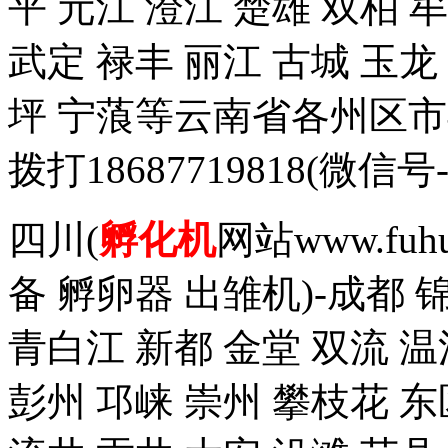
平 元江 澄江 楚雄 双柏 
武定 禄丰 丽江 古城 玉
坪 宁蒗等云南省各州区
拨打18687719818(
四川(
孵化机
网站www.fuh
备 孵卵器 出雏机)-成都 
青白江 新都 金堂 双流 温
彭州 邛崃 崇州 攀枝花 东