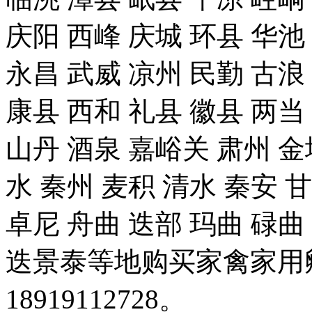
庆阳 西峰 庆城 环县 华池
永昌 武威 凉州 民勤 古浪
康县 西和 礼县 徽县 两当
山丹 酒泉 嘉峪关 肃州 金
水 秦州 麦积 清水 秦安 
卓尼 舟曲 迭部 玛曲 碌曲
迭景泰等地购买家禽家用
18919112728。