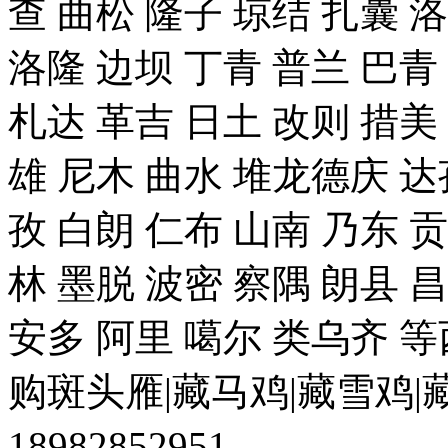
查 曲松 隆子 琼结 扎囊 
洛隆 边坝 丁青 普兰 巴青
札达 革吉 日土 改则 措美 
雄 尼木 曲水 堆龙德庆 达
孜 白朗 仁布 山南 乃东 
林 墨脱 波密 察隅 朗县 
安多 阿里 噶尔 类乌齐 
购斑头雁|藏马鸡|藏雪鸡
18982852951。