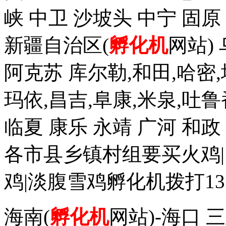
峡 中卫 沙坡头 中宁 固原
新疆自治区(
孵化机
网站)
阿克苏 库尔勒,和田,哈密,
玛依,昌吉,阜康,米泉,吐鲁
临夏 康乐 永靖 广河 和
各市县乡镇村组要买火鸡|
鸡|淡腹雪鸡孵化机拨打1352
海南(
孵化机
网站)-海口 三