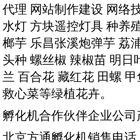
代理 网站制作建设 网络技
水灯 方块遥控灯具 种养殖-
榔芋 乐昌张溪炮弹芋 荔浦
头种 螺丝椒 辣椒苗 明日
兰 百合花 藏红花 田螺 甲
救心菜等绿植花卉。
孵化机合作伙伴企业公司产品 豆
北京方通孵化机销售电话 01