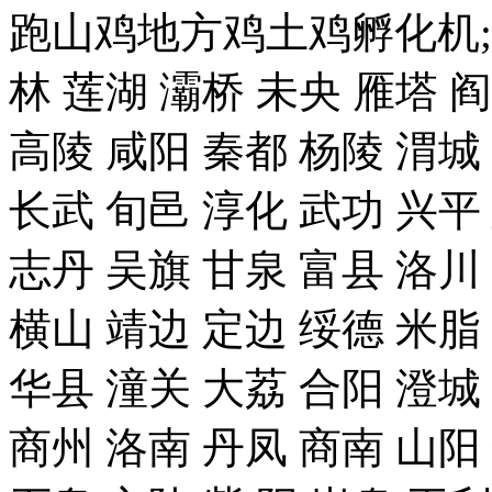
跑山鸡地方鸡土鸡孵化机;
林 莲湖 灞桥 未央 雁塔 
高陵 咸阳 秦都 杨陵 渭城
长武 旬邑 淳化 武功 兴平
志丹 吴旗 甘泉 富县 洛川
横山 靖边 定边 绥德 米脂
华县 潼关 大荔 合阳 澄城
商州 洛南 丹凤 商南 山阳