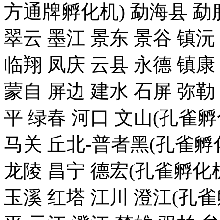
方通牌孵化机) 勐海县 勐腊
翠云 墨江 景东 景谷 镇沅
临翔 凤庆 云县 永德 镇康
蒙自 屏边 建水 石屏 弥勒
平 绿春 河口 文山(孔雀
马关 丘北-普者黑(孔雀孵化
龙陵 昌宁 德宏(孔雀孵化机
玉溪 红塔 江川 澄江(孔雀