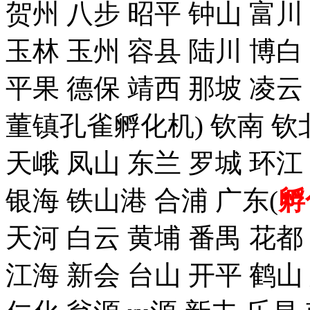
贺州 八步 昭平 钟山 富川
玉林 玉州 容县 陆川 博白
平果 德保 靖西 那坡 凌云
董镇孔雀孵化机) 钦南 钦
天峨 凤山 东兰 罗城 环江
银海 铁山港 合浦 广东(
孵
天河 白云 黄埔 番禺 花都
江海 新会 台山 开平 鹤山