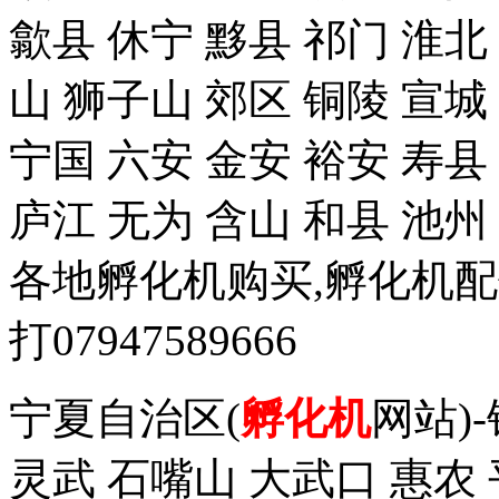
歙县 休宁 黟县 祁门 淮北
山 狮子山 郊区 铜陵 宣城
宁国 六安 金安 裕安 寿县
庐江 无为 含山 和县 池州
各地孵化机购买,孵化机
打07947589666
宁夏自治区(
孵化机
网站)
灵武 石嘴山 大武口 惠农 