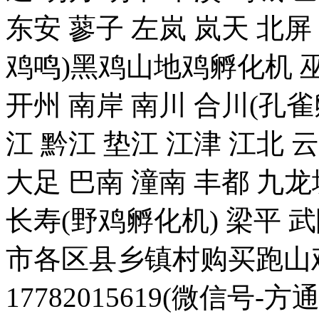
东安 蓼子 左岚 岚天 北屏
鸡鸣)黑鸡山地鸡孵化机 巫
开州 南岸 南川 合川(孔雀
江 黔江 垫江 江津 江北 
大足 巴南 潼南 丰都 九龙
长寿(野鸡孵化机) 梁平 
市各区县乡镇村购买跑山
17782015619(微信