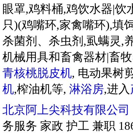
眼罩,鸡料桶,鸡饮水器|饮水盒
只)(鸡嘴环,家禽嘴环),
杀菌剂、杀虫剂,虱螨灵,
机械用具和畜禽器材|畜牧
青核桃脱皮机
, 电动果树剪
机
,榨油机等,
淋浴房
,进入
北京阿上尖科技有限公司
务服务 家政 护工 兼职 18