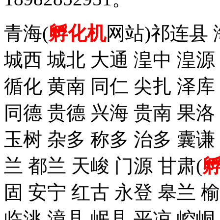
青海(
孵化机
网站)祁连县 
城西 城北 大通 湟中 湟源
循化 黄南 同仁 尖扎 泽
同德 贵德 兴海 贵南 果洛
玉树 杂多 称多 治多 囊谦
兰 都兰 天峻 门源 甘肃(
固 安宁 红古 永登 皋兰 榆
临洮 漳县 岷县 平凉 崆峒