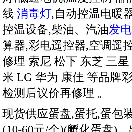
线
消毒灯
,自动控温电暖器
控温设备,柴油、汽油
发电
算器,彩电遥控器,空调遥
修理 索尼 松下 东芝 三星 
米 LG 华为 康佳 等品
检测后议价再修理 。
现货供应蛋盘,蛋托,蛋包
(10-60元/个)(孵化蛋盘)