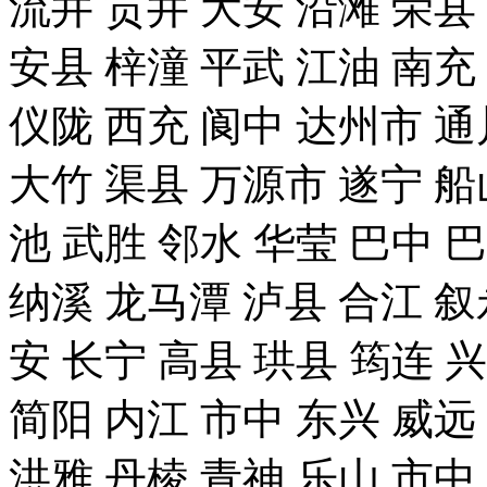
流井 贡井 大安 沿滩 荣县
安县 梓潼 平武 江油 南充
仪陇 西充 阆中 达州市 通
大竹 渠县 万源市 遂宁 船
池 武胜 邻水 华莹 巴中 
纳溪 龙马潭 泸县 合江 叙
安 长宁 高县 珙县 筠连 
简阳 内江 市中 东兴 威远
洪雅 丹棱 青神 乐山 市中