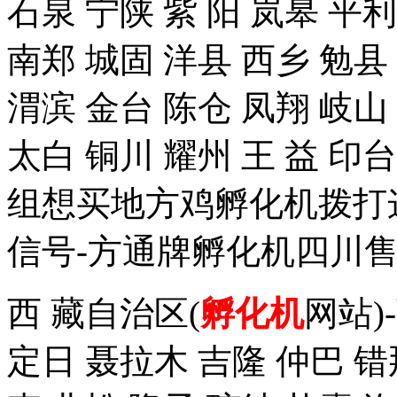
石泉 宁陕 紫 阳 岚皋 平
南郑 城固 洋县 西乡 勉县
渭滨 金台 陈仓 凤翔 岐山
太白 铜川 耀州 王 益 
组想买地方鸡孵化机拨打这个手
信号-方通牌孵化机四川售
西 藏自治区(
孵化机
网站)
定日 聂拉木 吉隆 仲巴 错