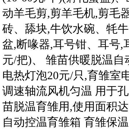
动羊毛剪,剪羊毛机,剪毛器
砖、舔块,牛饮水碗、牦牛
盆,断喙器,耳号钳、耳号,耳
元/把)、 雏苗供暖脱温自
电热灯泡20元/只,育雏室电热
调速轴流风机匀温 用于孔
苗脱温育雏用,使用面积达 20
自动控温育雏箱 育雏保温箱8