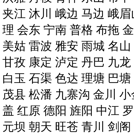
夹江 沐川 峨边 马边 峨眉
理 会东 宁南 普格 布拖 
美姑 雷波 雅安 雨城 名山
甘孜 康定 泸定 丹巴 九龙
白玉 石渠 色达 理塘 巴塘
茂县 松潘 九寨沟 金川 小
盖 红原 德阳 旌阳 中江 
元坝 朝天 旺苍 青川 剑