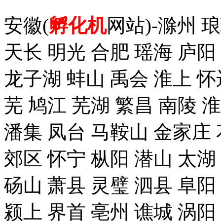
安徽(
孵化机
网站)-滁州 
天长 明光 合肥 瑶海 庐阳
龙子湖 蚌山 禹会 淮上 怀
芜 鸠江 芜湖 繁昌 南陵 
潘集 凤台 马鞍山 金家庄 
郊区 怀宁 枞阳 潜山 太湖
砀山 萧县 灵璧 泗县 阜阳
颍上 界首 亳州 谯城 涡阳