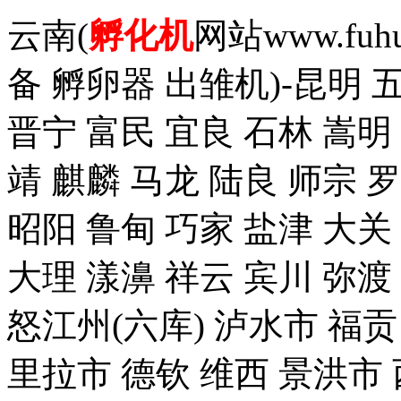
云南(
孵化机
网站www.fuh
备 孵卵器 出雏机)-昆明 
晋宁 富民 宜良 石林 嵩明
靖 麒麟 马龙 陆良 师宗 
昭阳 鲁甸 巧家 盐津 大关
大理 漾濞 祥云 宾川 弥渡
怒江州(六库) 泸水市 福贡
里拉市 德钦 维西 景洪