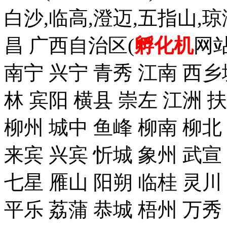
白沙,临高,澄迈,五指山,琼
昌 广西自治区(
孵化机
网站
南宁 兴宁 青秀 江南 西乡
林 宾阳 横县 崇左 江洲 
柳州 城中 鱼峰 柳南 柳北
来宾 兴宾 忻城 象州 武宣
七星 雁山 阳朔 临桂 灵川
平乐 荔蒲 恭城 梧州 万秀