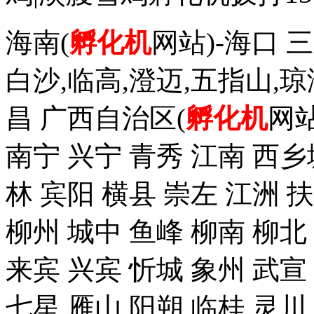
海南(
孵化机
网站)-海口 三
白沙,临高,澄迈,五指山,琼
昌 广西自治区(
孵化机
网站
南宁 兴宁 青秀 江南 西乡
林 宾阳 横县 崇左 江洲 
柳州 城中 鱼峰 柳南 柳北
来宾 兴宾 忻城 象州 武宣
七星 雁山 阳朔 临桂 灵川