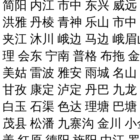
简阳 内江 市中 东兴 威远
洪雅 丹棱 青神 乐山 市中
夹江 沐川 峨边 马边 峨眉
理 会东 宁南 普格 布拖 
美姑 雷波 雅安 雨城 名山
甘孜 康定 泸定 丹巴 九龙
白玉 石渠 色达 理塘 巴塘
茂县 松潘 九寨沟 金川 小