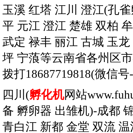
玉溪 红塔 江川 澄江(孔雀
平 元江 澄江 楚雄 双柏 
武定 禄丰 丽江 古城 玉
坪 宁蒗等云南省各州区
拨打18687719818(
四川(
孵化机
网站www.fuh
备 孵卵器 出雏机)-成都 
青白江 新都 金堂 双流 温