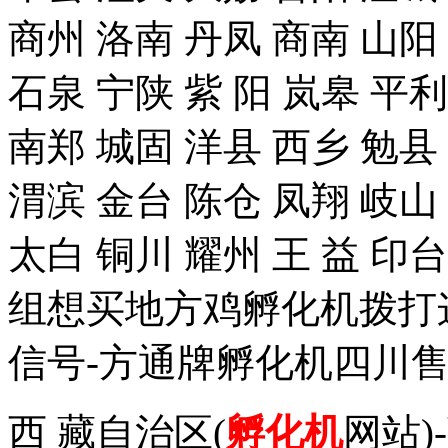
商州 洛南 丹凤 商南 山阳
石泉 宁陕 紫 阳 岚皋 平
南郑 城固 洋县 西乡 勉县
渭滨 金台 陈仓 凤翔 岐山
太白 铜川 耀州 王 益 
组想买地方鸡孵化机拨打这个手
信号-方通牌孵化机四川售
西 藏自治区(
孵化机
网站)