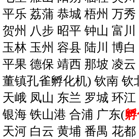
平乐 荔蒲 恭城 梧州 万秀
贺州 八步 昭平 钟山 富川
玉林 玉州 容县 陆川 博白
平果 德保 靖西 那坡 凌云
董镇孔雀孵化机) 钦南 钦
天峨 凤山 东兰 罗城 环江
银海 铁山港 合浦 广东(
孵
天河 白云 黄埔 番禺 花都