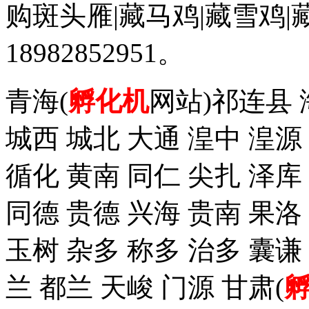
购斑头雁|藏马鸡|藏雪鸡
18982852951。
青海(
孵化机
网站)祁连县 
城西 城北 大通 湟中 湟源
循化 黄南 同仁 尖扎 泽
同德 贵德 兴海 贵南 果洛
玉树 杂多 称多 治多 囊谦
兰 都兰 天峻 门源 甘肃(