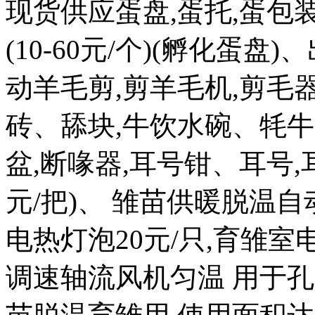
现货供应蛋盘,蛋托,蛋包
(10-60元/个)(孵化蛋盘)
动羊毛剪,剪羊毛机,剪毛器
砖、舔块,牛饮水碗、牦牛
盆,断喙器,耳号钳、耳号,耳
元/把)、 雏苗供暖脱温自
电热灯泡20元/只,育雏室电热
调速轴流风机匀温 用于孔