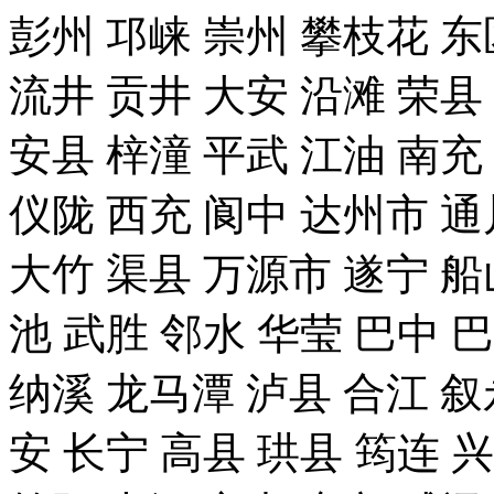
彭州 邛崃 崇州 攀枝花 东
流井 贡井 大安 沿滩 荣县
安县 梓潼 平武 江油 南充
仪陇 西充 阆中 达州市 通
大竹 渠县 万源市 遂宁 船
池 武胜 邻水 华莹 巴中 
纳溪 龙马潭 泸县 合江 叙
安 长宁 高县 珙县 筠连 