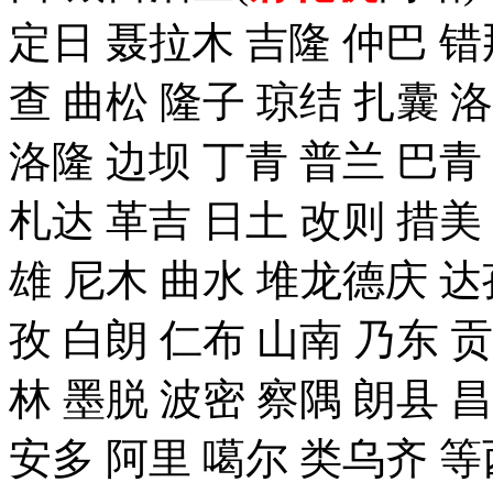
定日 聂拉木 吉隆 仲巴 错
查 曲松 隆子 琼结 扎囊 
洛隆 边坝 丁青 普兰 巴青
札达 革吉 日土 改则 措美 
雄 尼木 曲水 堆龙德庆 达
孜 白朗 仁布 山南 乃东 
林 墨脱 波密 察隅 朗县 
安多 阿里 噶尔 类乌齐 