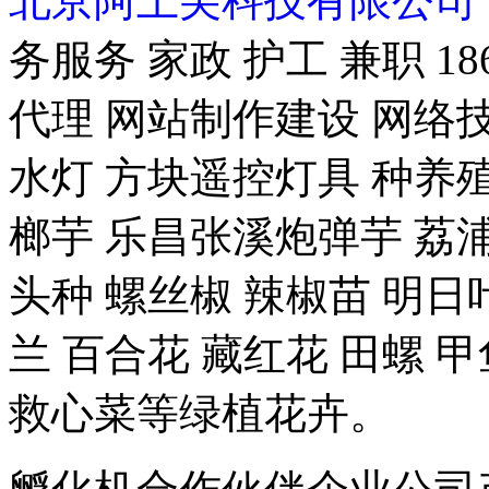
北京阿上尖科技有限公司
务服务 家政 护工 兼职 18
代理 网站制作建设 网络技
水灯 方块遥控灯具 种养殖-
榔芋 乐昌张溪炮弹芋 荔浦
头种 螺丝椒 辣椒苗 明日
兰 百合花 藏红花 田螺 甲
救心菜等绿植花卉。