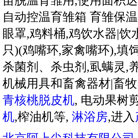
苗脱温育雏用,使用面积达 20
自动控温育雏箱 育雏保温箱8
眼罩,鸡料桶,鸡饮水器|饮水盒
只)(鸡嘴环,家禽嘴环),
杀菌剂、杀虫剂,虱螨灵,
机械用具和畜禽器材|畜牧
青核桃脱皮机
, 电动果树剪
机
,榨油机等,
淋浴房
,进入