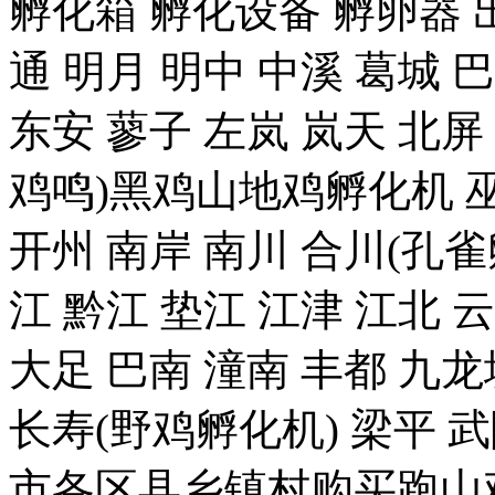
孵化箱 孵化设备 孵卵器 出
通 明月 明中 中溪 葛城 
东安 蓼子 左岚 岚天 北屏
鸡鸣)黑鸡山地鸡孵化机 巫
开州 南岸 南川 合川(孔雀
江 黔江 垫江 江津 江北 
大足 巴南 潼南 丰都 九龙
长寿(野鸡孵化机) 梁平 
市各区县乡镇村购买跑山