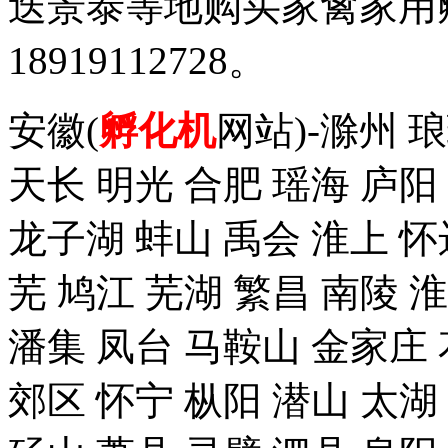
迭景泰等地购买家禽家用
18919112728。
安徽(
孵化机
网站)-滁州 
天长 明光 合肥 瑶海 庐阳
龙子湖 蚌山 禹会 淮上 怀
芜 鸠江 芜湖 繁昌 南陵 
潘集 凤台 马鞍山 金家庄 
郊区 怀宁 枞阳 潜山 太湖