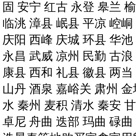
固 安宁 红古 永登 皋兰 榆
临洮 漳县 岷县 平凉 崆峒
庆阳 西峰 庆城 环县 华池
永昌 武威 凉州 民勤 古浪
康县 西和 礼县 徽县 两当
山丹 酒泉 嘉峪关 肃州 金
水 秦州 麦积 清水 秦安 
卓尼 舟曲 迭部 玛曲 碌曲