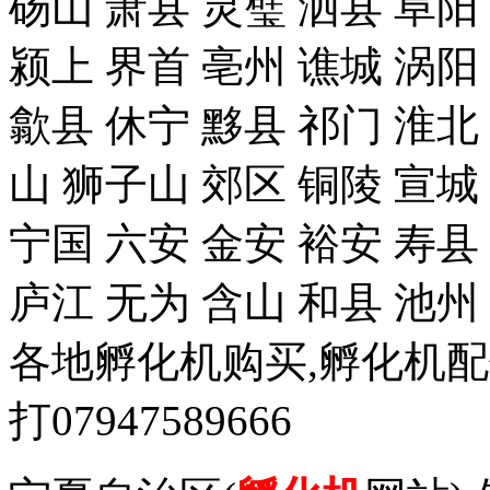
砀山 萧县 灵璧 泗县 阜阳
颍上 界首 亳州 谯城 涡阳
歙县 休宁 黟县 祁门 淮北
山 狮子山 郊区 铜陵 宣城
宁国 六安 金安 裕安 寿县
庐江 无为 含山 和县 池州
各地孵化机购买,孵化机
打07947589666