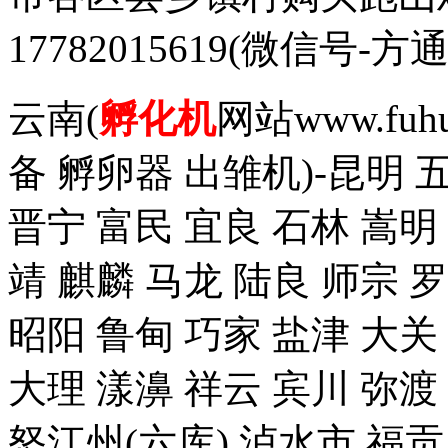
17782015619(微信
云南(
孵化机
网站www.fuh
备 孵卵器 出雏机)-昆明 
晋宁 富民 宜良 石林 嵩明
靖 麒麟 马龙 陆良 师宗 
昭阳 鲁甸 巧家 盐津 大关
大理 漾濞 祥云 宾川 弥渡
怒江州(六库) 泸水市 福贡