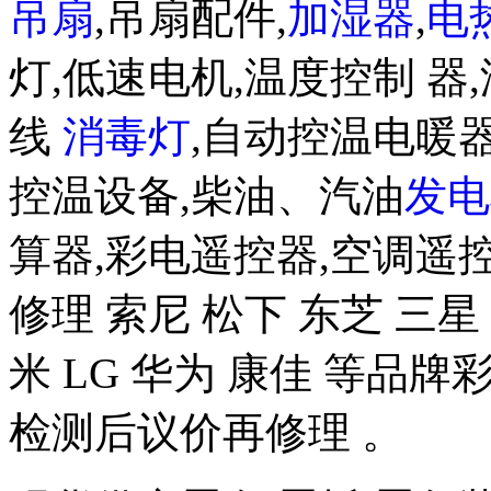
吊扇
,吊扇配件,
加湿器
,
电
灯,低速电机,温度控制 器,
线
消毒灯
,自动控温电暖器
控温设备,柴油、汽油
发电
算器,彩电遥控器,空调遥
修理 索尼 松下 东芝 三星 
米 LG 华为 康佳 等品
检测后议价再修理 。