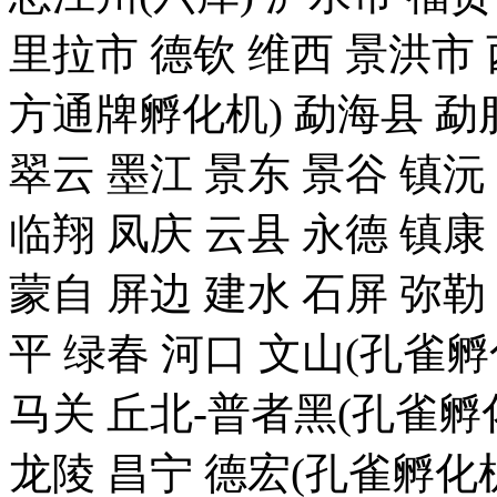
里拉市 德钦 维西 景洪
方通牌孵化机) 勐海县 勐腊
翠云 墨江 景东 景谷 镇沅
临翔 凤庆 云县 永德 镇康
蒙自 屏边 建水 石屏 弥勒
平 绿春 河口 文山(孔雀
马关 丘北-普者黑(孔雀孵化
龙陵 昌宁 德宏(孔雀孵化机