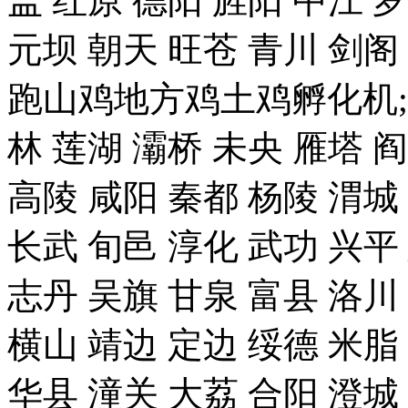
盖 红原 德阳 旌阳 中江 
元坝 朝天 旺苍 青川 剑
跑山鸡地方鸡土鸡孵化机;
林 莲湖 灞桥 未央 雁塔 
高陵 咸阳 秦都 杨陵 渭城
长武 旬邑 淳化 武功 兴平
志丹 吴旗 甘泉 富县 洛川
横山 靖边 定边 绥德 米脂
华县 潼关 大荔 合阳 澄城