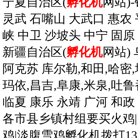
宁夏自治区(
孵化机
网站)
灵武 石嘴山 大武口 惠农 
峡 中卫 沙坡头 中宁 固原
新疆自治区(
孵化机
网站)
阿克苏 库尔勒,和田,哈密,
玛依,昌吉,阜康,米泉,吐鲁
临夏 康乐 永靖 广河 和
各市县乡镇村组要买火鸡|
鸡|淡腹雪鸡孵化机拨打1352