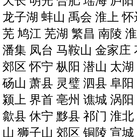
天长 明光 合肥 瑶海 庐阳
龙子湖 蚌山 禹会 淮上 怀
芜 鸠江 芜湖 繁昌 南陵 
潘集 凤台 马鞍山 金家庄 
郊区 怀宁 枞阳 潜山 太湖
砀山 萧县 灵璧 泗县 阜阳
颍上 界首 亳州 谯城 涡阳
歙县 休宁 黟县 祁门 淮北
山 狮子山 郊区 铜陵 宣城