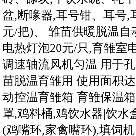
盆,断喙器,耳号钳、耳号,耳
元/把)、 雏苗供暖脱温自
电热灯泡20元/只,育雏室电热
调速轴流风机匀温 用于孔
苗脱温育雏用 使用面积达20
动控温育雏箱 育雏保温箱80
罩,鸡料桶,鸡饮水器|饮水盒|
(鸡嘴环,家禽嘴环),填饲