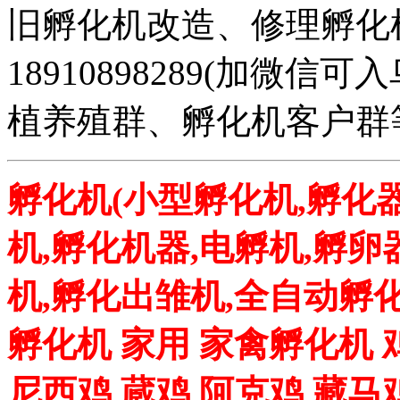
旧孵化机改造、修理孵化机事务
18910898289(加微
植养殖群、孵化机客户群
孵化机(小型孵化机,孵化器
机,孵化机器,电孵机,孵卵
机,孵化出雏机,全自动孵化
孵化机 家用 家禽孵化机 
尼西鸡 蔵鸡 阿克鸡 藏马