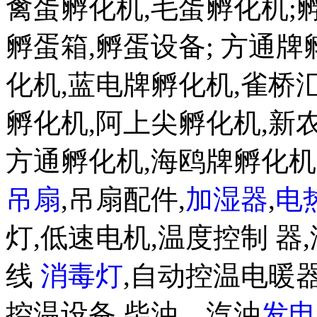
禽蛋孵化机,毛蛋孵化机;孵蛋机w
孵蛋箱,孵蛋设备; 方通
化机,蓝电牌孵化机,雀桥
孵化机,阿上尖孵化机,新
方通孵化机,海鸥牌孵化
吊扇
,吊扇配件,
加湿器
,
电
灯,低速电机,温度控制 器,
线
消毒灯
,自动控温电暖器
控温设备,柴油、汽油
发电