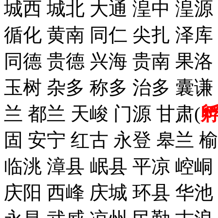
城西 城北 大通 湟中 湟源
循化 黄南 同仁 尖扎 泽
同德 贵德 兴海 贵南 果洛
玉树 杂多 称多 治多 囊谦
兰 都兰 天峻 门源 甘肃(
固 安宁 红古 永登 皋兰 榆
临洮 漳县 岷县 平凉 崆峒
庆阳 西峰 庆城 环县 华池