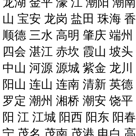
龙湖 金平 濠 江 潮阳 潮南
山 宝安 龙岗 盐田 珠海 
顺德 三水 高明 肇庆 端州
四会 湛江 赤坎 霞山 坡头
中山 河源 源城 紫金 龙川
阳山 连山 连南 清新 英德
罗定 潮州 湘桥 潮安 饶平
阳 江 江城 阳西 阳东 阳春
宁 茂名 茂南 茂港 电白