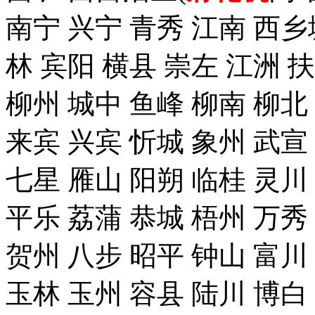
南宁 兴宁 青秀 江南 西乡
林 宾阳 横县 崇左 江洲 
柳州 城中 鱼峰 柳南 柳北
来宾 兴宾 忻城 象州 武宣
七星 雁山 阳朔 临桂 灵川
平乐 荔蒲 恭城 梧州 万秀
贺州 八步 昭平 钟山 富川
玉林 玉州 容县 陆川 博白