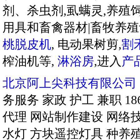
剂、杀虫剂,虱螨灵,养殖
用具和畜禽器材|畜牧养殖
桃脱皮机
, 电动果树剪,
割
榨油机等,
淋浴房
,进入
产
北京阿上尖科技有限公司
务服务 家政 护工 兼职 18
代理 网站制作建设 网络技
水灯 方块遥控灯具 种养殖-