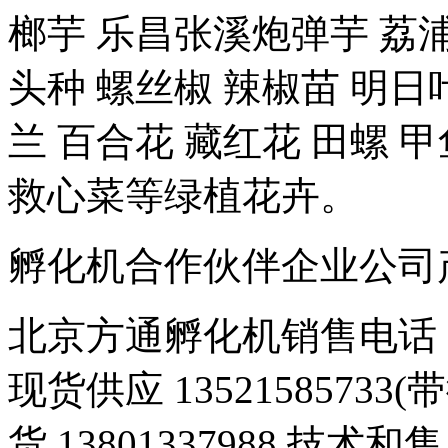
榔芋 乐昌张溪炮弹芋 荔浦
头种 螺丝椒 辣椒苗 明日
兰 百合花 藏红花 田螺 甲
救心菜等绿植花卉。
孵化机合作伙伴企业公司产品 豆
北京方通孵化机销售电话 01
现货供应 1352158573
货 13801337988 技术和