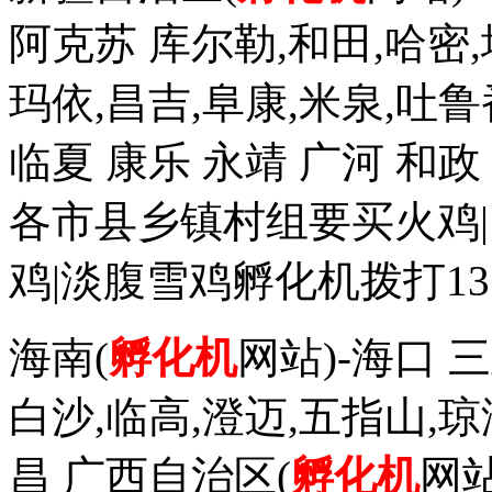
阿克苏 库尔勒,和田,哈密,
玛依,昌吉,阜康,米泉,吐鲁
临夏 康乐 永靖 广河 和
各市县乡镇村组要买火鸡|
鸡|淡腹雪鸡孵化机拨打1352
海南(
孵化机
网站)-海口 三
白沙,临高,澄迈,五指山,琼
昌 广西自治区(
孵化机
网站