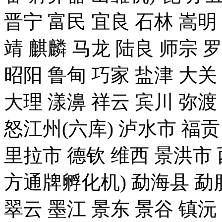
晋宁 富民 宜良 石林 嵩明
靖 麒麟 马龙 陆良 师宗 
昭阳 鲁甸 巧家 盐津 大关
大理 漾濞 祥云 宾川 弥渡
怒江州(六库) 泸水市 福贡
里拉市 德钦 维西 景洪
方通牌孵化机) 勐海县 勐腊
翠云 墨江 景东 景谷 镇沅