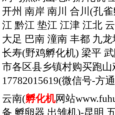
开州 南岸 南川 合川(孔雀
江 黔江 垫江 江津 江北 
大足 巴南 潼南 丰都 九龙
长寿(野鸡孵化机) 梁平 
市各区县乡镇村购买跑山
17782015619(微信
云南(
孵化机
网站www.fuh
备 孵卵器 出雏机)-昆明 