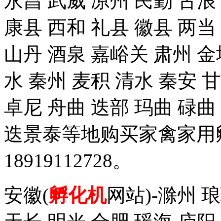
永昌 武威 凉州 民勤 古浪
康县 西和 礼县 徽县 两当
山丹 酒泉 嘉峪关 肃州 金
水 秦州 麦积 清水 秦安 
卓尼 舟曲 迭部 玛曲 碌曲
迭景泰等地购买家禽家用
18919112728。
安徽(
孵化机
网站)-滁州 