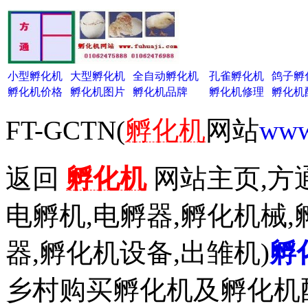
小型孵化机
大型孵化机
全自动孵化机
孔雀孵化机
鸽子孵
孵化机价格
孵化机图片
孵化机品牌
孵化机修理
孵化机
FT-GCTN(
孵化机
网站
www
返回
孵化机
网站主页,方通
电孵机,电孵器,孵化机械,
器,孵化机设备,出雏机)
孵
乡村购买孵化机及孵化机