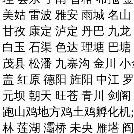
美姑 雷波 雅安 雨城 名山
甘孜 康定 泸定 丹巴 九龙
白玉 石渠 色达 理塘 巴塘
茂县 松潘 九寨沟 金川 小
盖 红原 德阳 旌阳 中江 
元坝 朝天 旺苍 青川 剑
跑山鸡地方鸡土鸡孵化机;
林 莲湖 灞桥 未央 雁塔 