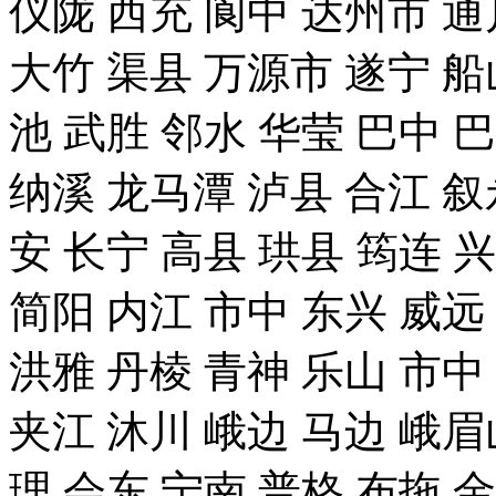
仪陇 西充 阆中 达州市 通
大竹 渠县 万源市 遂宁 船
池 武胜 邻水 华莹 巴中 
纳溪 龙马潭 泸县 合江 叙
安 长宁 高县 珙县 筠连 
简阳 内江 市中 东兴 威远
洪雅 丹棱 青神 乐山 市中
夹江 沐川 峨边 马边 峨眉
理 会东 宁南 普格 布拖 