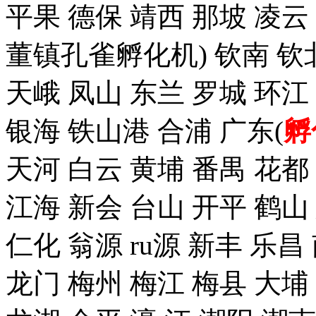
平果 德保 靖西 那坡 凌云
董镇孔雀孵化机) 钦南 钦
天峨 凤山 东兰 罗城 环江
银海 铁山港 合浦 广东(
孵
天河 白云 黄埔 番禺 花都
江海 新会 台山 开平 鹤山
仁化 翁源 ru源 新丰 乐昌
龙门 梅州 梅江 梅县 大埔