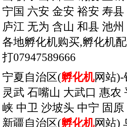
宁国 六安 金安 裕安 寿县
庐江 无为 含山 和县 池州
各地孵化机购买,孵化机
打07947589666
宁夏自治区(
孵化机
网站)
灵武 石嘴山 大武口 惠农 
峡 中卫 沙坡头 中宁 固原
新疆自治区(
孵化机
网站)