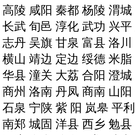
高陵 咸阳 秦都 杨陵 渭城
长武 旬邑 淳化 武功 兴平
志丹 吴旗 甘泉 富县 洛川
横山 靖边 定边 绥德 米脂
华县 潼关 大荔 合阳 澄城
商州 洛南 丹凤 商南 山阳
石泉 宁陕 紫 阳 岚皋 平
南郑 城固 洋县 西乡 勉县