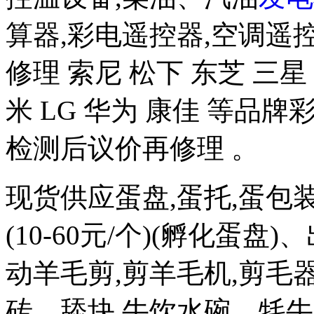
算器,彩电遥控器,空调遥
修理 索尼 松下 东芝 三星 
米 LG 华为 康佳 等品
检测后议价再修理 。
现货供应蛋盘,蛋托,蛋包
(10-60元/个)(孵化蛋盘)
动羊毛剪,剪羊毛机,剪毛器
砖、舔块,牛饮水碗、牦牛