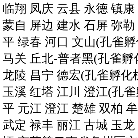
临翔 凤庆 云县 永德 镇康
蒙自 屏边 建水 石屏 弥勒
平 绿春 河口 文山(孔雀
马关 丘北-普者黑(孔雀孵化
龙陵 昌宁 德宏(孔雀孵化机
玉溪 红塔 江川 澄江(孔雀
平 元江 澄江 楚雄 双柏 
武定 禄丰 丽江 古城 玉