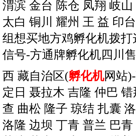
渭滨 金台 陈仓 凤翔 岐山
太白 铜川 耀州 王 益 
组想买地方鸡孵化机拨打这个手
信号-方通牌孵化机四川售
西 藏自治区(
孵化机
网站)
定日 聂拉木 吉隆 仲巴 错
查 曲松 隆子 琼结 扎囊 
洛隆 边坝 丁青 普兰 巴青