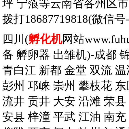
坪 宁蒗等云南省各州区
拨打18687719818(
四川(
孵化机
网站www.fuh
备 孵卵器 出雏机)-成都 
青白江 新都 金堂 双流 温
彭州 邛崃 崇州 攀枝花 东
流井 贡井 大安 沿滩 荣县
安县 梓潼 平武 江油 南充