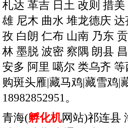
札达 革吉 日土 改则 措美 
雄 尼木 曲水 堆龙德庆 达
孜 白朗 仁布 山南 乃东 
林 墨脱 波密 察隅 朗县 
安多 阿里 噶尔 类乌齐 
购斑头雁|藏马鸡|藏雪鸡
18982852951。
青海(
孵化机
网站)祁连县 