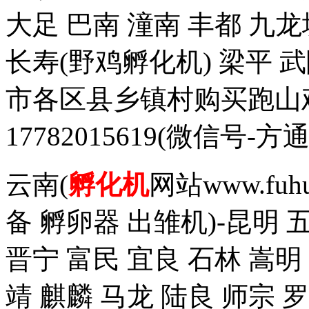
大足 巴南 潼南 丰都 九龙
长寿(野鸡孵化机) 梁平 
市各区县乡镇村购买跑山
17782015619(微信
云南(
孵化机
网站www.fuh
备 孵卵器 出雏机)-昆明 
晋宁 富民 宜良 石林 嵩明
靖 麒麟 马龙 陆良 师宗 