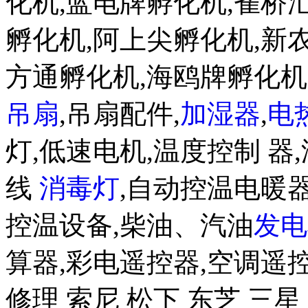
化机,蓝电牌孵化机,雀桥
孵化机,阿上尖孵化机,新
方通孵化机,海鸥牌孵化
吊扇
,吊扇配件,
加湿器
,
电
灯,低速电机,温度控制 器,
线
消毒灯
,自动控温电暖器
控温设备,柴油、汽油
发电
算器,彩电遥控器,空调遥
修理 索尼 松下 东芝 三星 