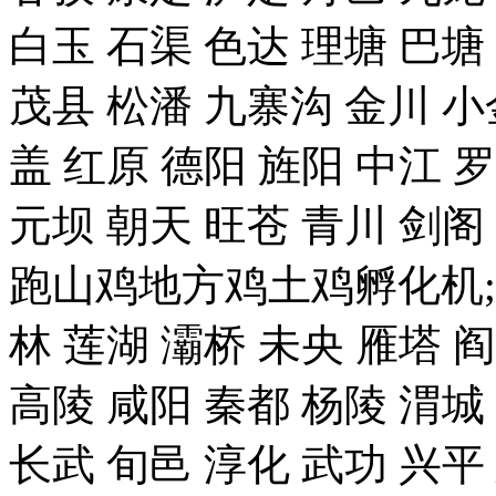
白玉 石渠 色达 理塘 巴塘
茂县 松潘 九寨沟 金川 小
盖 红原 德阳 旌阳 中江 
元坝 朝天 旺苍 青川 剑
跑山鸡地方鸡土鸡孵化机;
林 莲湖 灞桥 未央 雁塔 
高陵 咸阳 秦都 杨陵 渭城
长武 旬邑 淳化 武功 兴平