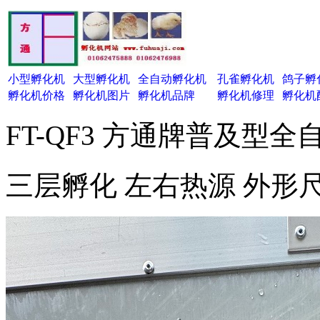
小型孵化机
大型孵化机
全自动孵化机
孔雀孵化机
鸽子孵
孵化机价格
孵化机图片
孵化机品牌
孵化机修理
孵化机
FT-QF3 方通牌普及型
三层孵化 左右热源 外形尺寸 