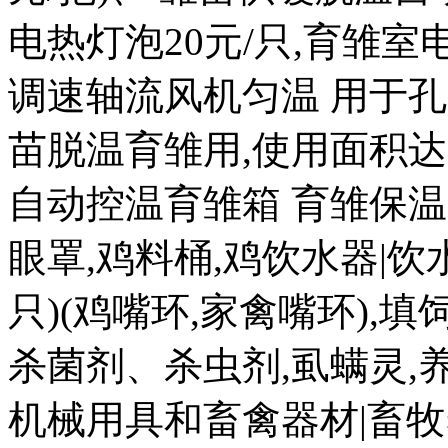
电热灯泡20元/只,育雏室电热
调速轴流风机匀温 用于孔
苗脱温育雏用,使用面积达 20
自动控温育雏箱 育雏保温箱8
眼罩,鸡料桶,鸡饮水器|饮水盒
只)(鸡嘴环,家禽嘴环),
杀菌剂、杀虫剂,虱螨灵,
机械用具和畜禽器材|畜牧