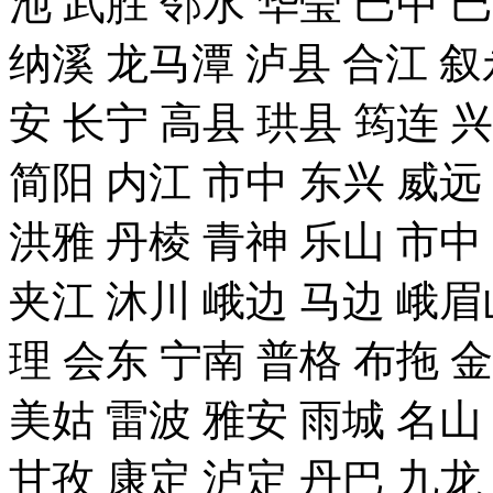
池 武胜 邻水 华莹 巴中 
纳溪 龙马潭 泸县 合江 叙
安 长宁 高县 珙县 筠连 
简阳 内江 市中 东兴 威远
洪雅 丹棱 青神 乐山 市中
夹江 沐川 峨边 马边 峨眉
理 会东 宁南 普格 布拖 
美姑 雷波 雅安 雨城 名山
甘孜 康定 泸定 丹巴 九龙