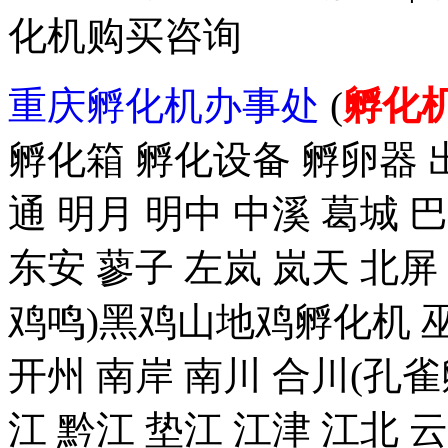
化机购买咨询
重庆孵化机办事处
(
孵化
孵化箱 孵化设备 孵卵器 出
通 明月 明中 中溪 葛城 
东安 蓼子 左岚 岚天 北屏
鸡鸣)黑鸡山地鸡孵化机 巫
开州 南岸 南川 合川(孔雀
江 黔江 垫江 江津 江北 