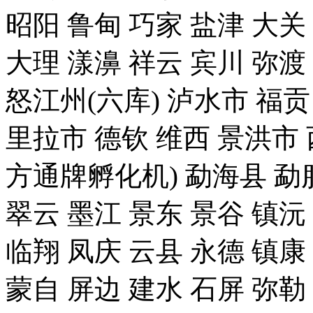
昭阳 鲁甸 巧家 盐津 大关
大理 漾濞 祥云 宾川 弥渡
怒江州(六库) 泸水市 福贡
里拉市 德钦 维西 景洪
方通牌孵化机) 勐海县 勐腊
翠云 墨江 景东 景谷 镇沅
临翔 凤庆 云县 永德 镇康
蒙自 屏边 建水 石屏 弥勒