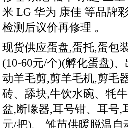
米 LG 华为 康佳 等品
检测后议价再修理 。
现货供应蛋盘,蛋托,蛋包
(10-60元/个)(孵化蛋盘)
动羊毛剪,剪羊毛机,剪毛器
砖、舔块,牛饮水碗、牦牛
盆,断喙器,耳号钳、耳号,耳
元/把)、 雏苗供暖脱温自