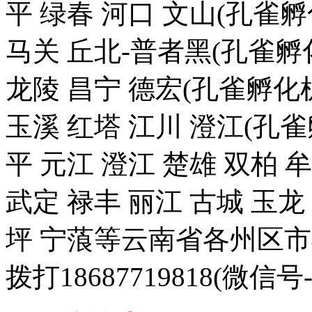
平 绿春 河口 文山(孔雀
马关 丘北-普者黑(孔雀孵化
龙陵 昌宁 德宏(孔雀孵化机
玉溪 红塔 江川 澄江(孔雀
平 元江 澄江 楚雄 双柏 
武定 禄丰 丽江 古城 玉
坪 宁蒗等云南省各州区
拨打18687719818(