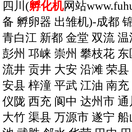
四川(
孵化机
网站www.fuh
备 孵卵器 出雏机)-成都 
青白江 新都 金堂 双流 温
彭州 邛崃 崇州 攀枝花 东
流井 贡井 大安 沿滩 荣县
安县 梓潼 平武 江油 南充
仪陇 西充 阆中 达州市 通
大竹 渠县 万源市 遂宁 船