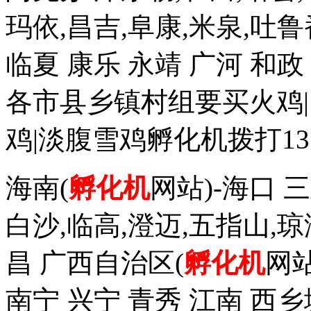
玛依,昌吉,阜康,米泉,吐鲁
临夏 康乐 永靖 广河 和
各市县乡镇村组要买火鸡|
鸡|淡腹雪鸡孵化机拨打1352
海南(
孵化机
网站)-海口 三
白沙,临高,澄迈,五指山,琼
昌 广西自治区(
孵化机
网站
南宁 兴宁 青秀 江南 西乡