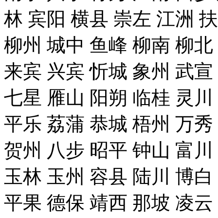
林 宾阳 横县 崇左 江洲 
柳州 城中 鱼峰 柳南 柳北
来宾 兴宾 忻城 象州 武宣
七星 雁山 阳朔 临桂 灵川
平乐 荔蒲 恭城 梧州 万秀
贺州 八步 昭平 钟山 富川
玉林 玉州 容县 陆川 博白
平果 德保 靖西 那坡 凌云