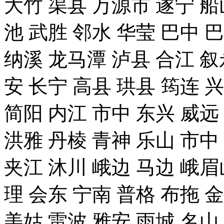
大竹 渠县 万源市 遂宁 船
池 武胜 邻水 华莹 巴中 
纳溪 龙马潭 泸县 合江 叙
安 长宁 高县 珙县 筠连 
简阳 内江 市中 东兴 威远
洪雅 丹棱 青神 乐山 市中
夹江 沐川 峨边 马边 峨眉
理 会东 宁南 普格 布拖 
美姑 雷波 雅安 雨城 名山