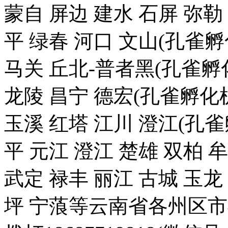
蒙自 屏边 建水 石屏 弥勒
平 绿春 河口 文山(孔雀
马关 丘北-普者黑(孔雀孵化
龙陵 昌宁 德宏(孔雀孵化机
玉溪 红塔 江川 澄江(孔雀
平 元江 澄江 楚雄 双柏 
武定 禄丰 丽江 古城 玉
坪 宁蒗等云南省各州区