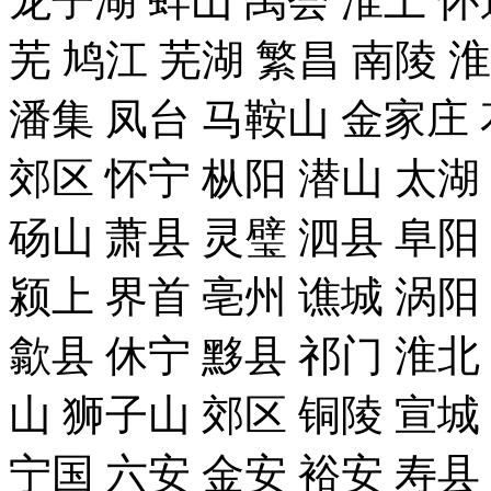
龙子湖 蚌山 禹会 淮上 怀
芜 鸠江 芜湖 繁昌 南陵 
潘集 凤台 马鞍山 金家庄 
郊区 怀宁 枞阳 潜山 太湖
砀山 萧县 灵璧 泗县 阜阳
颍上 界首 亳州 谯城 涡阳
歙县 休宁 黟县 祁门 淮北
山 狮子山 郊区 铜陵 宣城
宁国 六安 金安 裕安 寿县