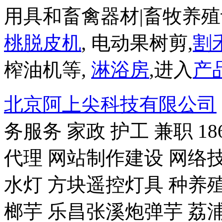
用具和畜禽器材|畜牧养殖
桃脱皮机
, 电动果树剪,
割
榨油机等,
淋浴房
,进入
产
北京阿上尖科技有限公司
务服务 家政 护工 兼职 18
代理 网站制作建设 网络技
水灯 方块遥控灯具 种养殖-
榔芋 乐昌张溪炮弹芋 荔浦