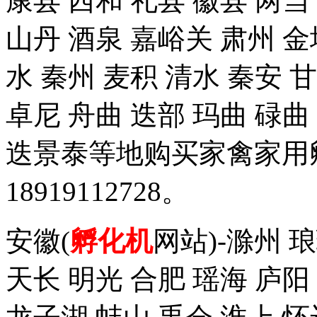
康县 西和 礼县 徽县 两当
山丹 酒泉 嘉峪关 肃州 金
水 秦州 麦积 清水 秦安 
卓尼 舟曲 迭部 玛曲 碌曲
迭景泰等地购买家禽家用
18919112728。
安徽(
孵化机
网站)-滁州 
天长 明光 合肥 瑶海 庐阳