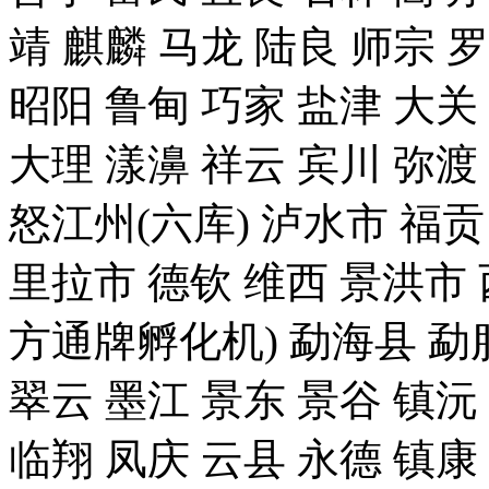
靖 麒麟 马龙 陆良 师宗 
昭阳 鲁甸 巧家 盐津 大关
大理 漾濞 祥云 宾川 弥渡
怒江州(六库) 泸水市 福贡
里拉市 德钦 维西 景洪
方通牌孵化机) 勐海县 勐腊
翠云 墨江 景东 景谷 镇沅
临翔 凤庆 云县 永德 镇康