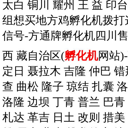
太白 铜川 耀州 王 益 
组想买地方鸡孵化机拨打这个手
信号-方通牌孵化机四川售
西 藏自治区(
孵化机
网站)
定日 聂拉木 吉隆 仲巴 错
查 曲松 隆子 琼结 扎囊 
洛隆 边坝 丁青 普兰 巴青
札达 革吉 日土 改则 措美 