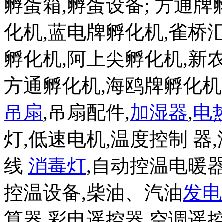
孵蛋箱,孵蛋设备; 方通
化机,蓝电牌孵化机,雀桥
孵化机,阿上尖孵化机,新
方通孵化机,海鸥牌孵化
吊扇
,吊扇配件,
加湿器
,
电
灯,低速电机,温度控制 器,
线
消毒灯
,自动控温电暖器
控温设备,柴油、汽油
发电
算器,彩电遥控器,空调遥