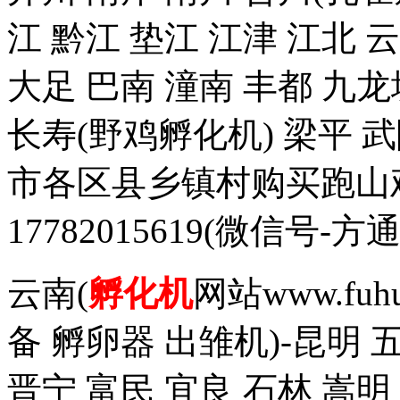
江 黔江 垫江 江津 江北 
大足 巴南 潼南 丰都 九龙
长寿(野鸡孵化机) 梁平 
市各区县乡镇村购买跑山
17782015619(微信
云南(
孵化机
网站www.fuh
备 孵卵器 出雏机)-昆明 
晋宁 富民 宜良 石林 嵩明