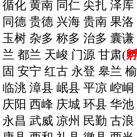
循化 黄南 同仁 尖扎 泽
同德 贵德 兴海 贵南 果洛
玉树 杂多 称多 治多 囊谦
兰 都兰 天峻 门源 甘肃(
固 安宁 红古 永登 皋兰 榆
临洮 漳县 岷县 平凉 崆峒
庆阳 西峰 庆城 环县 华池
永昌 武威 凉州 民勤 古浪