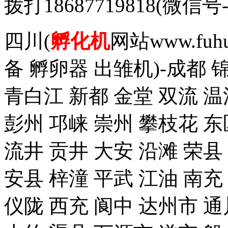
拨打18687719818(
四川(
孵化机
网站www.fuh
备 孵卵器 出雏机)-成都 
青白江 新都 金堂 双流 温
彭州 邛崃 崇州 攀枝花 东
流井 贡井 大安 沿滩 荣县
安县 梓潼 平武 江油 南充
仪陇 西充 阆中 达州市 通