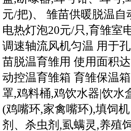
元/把)、 雏苗供暖脱温自
电热灯泡20元/只,育雏室电热
调速轴流风机匀温 用于孔
苗脱温育雏用 使用面积达20
动控温育雏箱 育雏保温箱80
罩,鸡料桶,鸡饮水器|饮水盒|
(鸡嘴环,家禽嘴环),填饲
剂、杀虫剂,虱螨灵,养殖