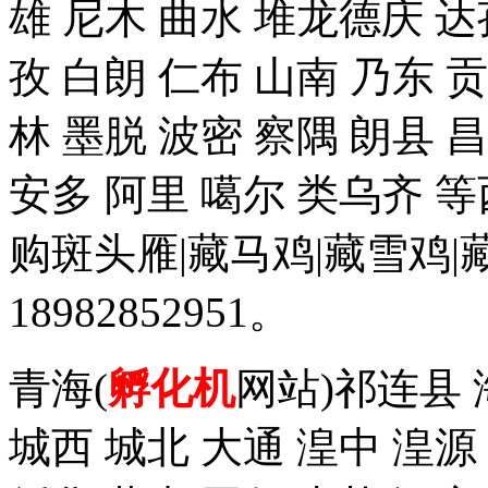
雄 尼木 曲水 堆龙德庆 达
孜 白朗 仁布 山南 乃东 
林 墨脱 波密 察隅 朗县 
安多 阿里 噶尔 类乌齐 
购斑头雁|藏马鸡|藏雪鸡
18982852951。
青海(
孵化机
网站)祁连县 
城西 城北 大通 湟中 湟源