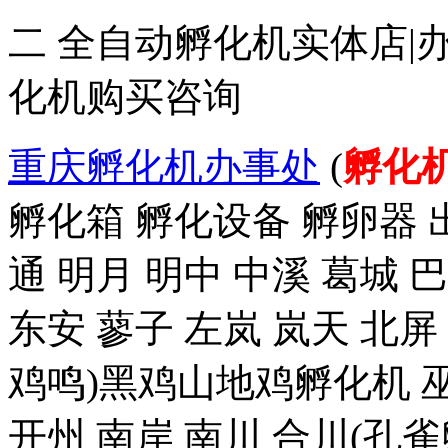
二 全自动孵化机实体店|
化机购买咨询
重庆孵化机办事处
(
孵化
孵化箱 孵化设备 孵卵器 出
通 明月 明中 中溪 葛城 
东安 蓼子 左岚 岚天 北屏
鸡鸣)黑鸡山地鸡孵化机 巫
开州 南岸 南川 合川(孔雀