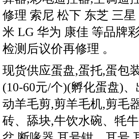
修理 索尼 松下 东芝 三星 
米 LG 华为 康佳 等品
检测后议价再修理 。
现货供应蛋盘,蛋托,蛋包
(10-60元/个)(孵化蛋盘)
动羊毛剪,剪羊毛机,剪毛器
砖、舔块,牛饮水碗、牦牛
盆,断喙器,耳号钳、耳号,耳