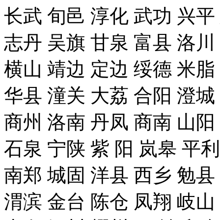
长武 旬邑 淳化 武功 兴平
志丹 吴旗 甘泉 富县 洛川
横山 靖边 定边 绥德 米脂
华县 潼关 大荔 合阳 澄城
商州 洛南 丹凤 商南 山阳
石泉 宁陕 紫 阳 岚皋 平
南郑 城固 洋县 西乡 勉县
渭滨 金台 陈仓 凤翔 岐山