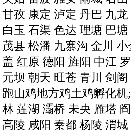
甘孜 康定 泸定 丹巴 九龙
白玉 石渠 色达 理塘 巴塘
茂县 松潘 九寨沟 金川 小
盖 红原 德阳 旌阳 中江 
元坝 朝天 旺苍 青川 剑
跑山鸡地方鸡土鸡孵化机;
林 莲湖 灞桥 未央 雁塔 
高陵 咸阳 秦都 杨陵 渭城