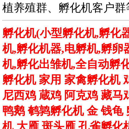
植养殖群、孵化机客户群
孵化机(小型孵化机,孵化器
机,孵化机器,电孵机,孵卵
机,孵化出雏机,全自动孵化
孵化机 家用 家禽孵化机 
尼西鸡 蔵鸡 阿克鸡 藏马
鸭鹅 鹌鹑孵化机 金 钱龟
机 大雁 斑头雁 孔雀孵化