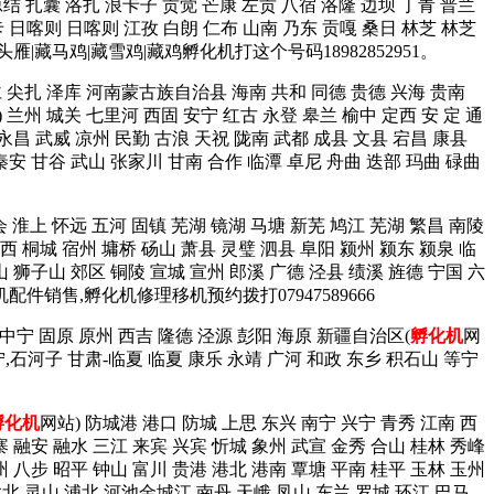
琼结 扎囊 洛扎 浪卡子 贡觉 芒康 左贡 八宿 洛隆 边坝 丁青 普兰
卡 日喀则 日喀则 江孜 白朗 仁布 山南 乃东 贡嘎 桑日 林芝 林芝
雁|藏马鸡|藏雪鸡|藏鸡孵化机打这个号码18982852951。
同仁 尖扎 泽库 河南蒙古族自治县 海南 共和 同德 贵德 兴海 贵南
) 兰州 城关 七里河 西固 安宁 红古 永登 皋兰 榆中 定西 安 定 通
 永昌 武威 凉州 民勤 古浪 天祝 陇南 武都 成县 文县 宕昌 康县
秦安 甘谷 武山 张家川 甘南 合作 临潭 卓尼 舟曲 迭部 玛曲 碌曲
会 淮上 怀远 五河 固镇 芜湖 镜湖 马塘 新芜 鸠江 芜湖 繁昌 南陵
西 桐城 宿州 墉桥 砀山 萧县 灵璧 泗县 阜阳 颍州 颍东 颍泉 临
山 狮子山 郊区 铜陵 宣城 宣州 郎溪 广德 泾县 绩溪 旌德 宁国 六
机配件销售,孵化机修理移机预约拨打07947589666
 中宁 固原 原州 西吉 隆德 泾源 彭阳 海原 新疆自治区(
孵化机
网
宁,石河子 甘肃-临夏 临夏 康乐 永靖 广河 和政 东乡 积石山 等宁
孵化机
网站) 防城港 港口 防城 上思 东兴 南宁 兴宁 青秀 江南 西
寨 融安 融水 三江 来宾 兴宾 忻城 象州 武宣 金秀 合山 桂林 秀峰
州 八步 昭平 钟山 富川 贵港 港北 港南 覃塘 平南 桂平 玉林 玉州
钦北 灵山 浦北 河池金城江 南丹 天峨 凤山 东兰 罗城 环江 巴马