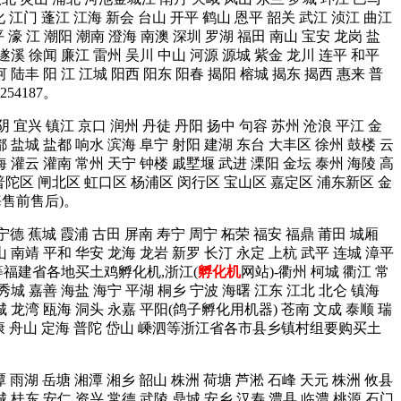
化 江门 蓬江 江海 新会 台山 开平 鹤山 恩平 韶关 武江 浈江 曲江
 濠 江 潮阳 潮南 澄海 南澳 深圳 罗湖 福田 南山 宝安 龙岗 盐
 遂溪 徐闻 廉江 雷州 吴川 中山 河源 源城 紫金 龙川 连平 和平
 陆丰 阳 江 江城 阳西 阳东 阳春 揭阳 榕城 揭东 揭西 惠来 普
4187。
阴 宜兴 镇江 京口 润州 丹徒 丹阳 扬中 句容 苏州 沧浪 平江 金
都 盐城 盐都 响水 滨海 阜宁 射阳 建湖 东台 大丰区 徐州 鼓楼 云
海 灌云 灌南 常州 天宁 钟楼 戚墅堰 武进 溧阳 金坛 泰州 海陵 高
普陀区 闸北区 虹口区 杨浦区 闵行区 宝山区 嘉定区 浦东新区 金
海售前售后)。
 宁德 蕉城 霞浦 古田 屏南 寿宁 周宁 柘荣 福安 福鼎 莆田 城厢
山 南靖 平和 华安 龙海 龙岩 新罗 长汀 永定 上杭 武平 连城 漳平
建阳等福建省各地买土鸡孵化机,浙江(
孵化机
网站)-衢州 柯城 衢江 常
 秀城 嘉善 海盐 海宁 平湖 桐乡 宁波 海曙 江东 江北 北仑 镇海
鹿城 龙湾 瓯海 洞头 永嘉 平阳(鸽子孵化用机器) 苍南 文成 泰顺 瑞
阳 永康 舟山 定海 普陀 岱山 嵊泗等浙江省各市县乡镇村组要购买土
潭 雨湖 岳塘 湘潭 湘乡 韶山 株洲 荷塘 芦淞 石峰 天元 株洲 攸县
城 桂东 安仁 资兴 常德 武陵 鼎城 安乡 汉寿 澧县 临澧 桃源 石门