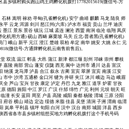
区县乡镇村购买跑山鸡土鸡孵化机拨打17782015619(微信号-方
宜良 石林 嵩明 禄劝 寻甸(孔雀孵化机) 安宁 曲靖 麒麟 马龙 陆良 师
 永平 云龙 洱源 剑川 怒江州(六库) 泸水市 福贡 贡山 兰坪 迪庆
墨江 景东 景谷 镇沅 江城 孟连 澜沧 西盟 南涧 临沧 临翔 凤庆
雀孵化机用方通) 砚山 西畴 麻栗坡 马关 丘北-普者黑(孔雀孵化机)
易门 峨山 新平 元江 澄江 楚雄 双柏 牟定 南华 姚安 大姚 永仁 元
9818(微信号-方通牌孵化机云南售前售后)。
 金堂 双流 温江 郫县 大邑 蒲江 新津 都江堰 彭州 邛崃 崇州 攀枝
坪 嘉陵 南部 营山 蓬安 仪陇 西充 阆中 达州市 通川 达县 宣汉
阳 纳溪 龙马潭 泸县 合江 叙永 古蔺 宜宾 翠屏 宜宾 南溪 江安
山 市中 沙湾 五通桥 金口河 犍为 井研 夹江 沐川 峨边 马边 峨眉
 天全 芦山 宝兴 甘孜 康定 泸定 丹巴 九龙 雅江 道孚 炉霍 甘孜
原 德阳 旌阳 中江 罗江 广汉 什邡 绵竹 广元 利州 元坝 朝天 旺
 临潼 长安 蓝田 周至 户县 高陵 咸阳 秦都 杨陵 渭城 三原 泾阳
阳 府谷 横山 靖边 定边 绥德 米脂 佳县 吴堡 清涧 子洲 渭南 临渭
 阳 岚皋 平利县 镇坪 旬阳 白河 汉中 汉台 南郑 城固 洋县 西乡
台 宜君 等陕西省各市县乡镇村组想买地方鸡孵化机拨打这个手机号码