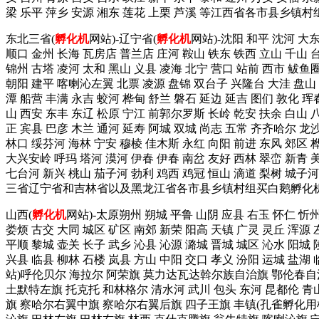
梁 乐平 萍乡 安源 湘东 莲花 上栗 芦溪 等江西省各市县乡镇村组
东北三省(
孵化机
网站)-辽宁省(
孵化机
网站)-沈阳 和平 沈河 大东
顺口 金州 长海 瓦房店 普兰店 庄河 鞍山 铁东 铁西 立山 千山 台
锦州 古塔 凌河 太和 黑山 义县 凌海 北宁 营口 站前 西市 鲅鱼圈
朝阳 建平 喀喇沁左翼 北票 凌源 盘锦 双台子 兴隆台 大洼 盘山 
潭 船营 丰满 永吉 蛟河 桦甸 舒兰 磐石 延边 延吉 图们 敦化 珲
山 西安 东丰 东辽 松原 宁江 前郭尔罗斯 长岭 乾安 扶余 白山 
正 宾县 巴彦 木兰 通河 延寿 阿城 双城 尚志 五常 齐齐哈尔 龙
林口 绥芬河 海林 宁安 穆棱 佳木斯 永红 向阳 前进 东风 郊区 桦
大兴安岭 呼玛 塔河 漠河 伊春 伊春 南岔 友好 西林 翠峦 新青 
七台河 新兴 桃山 茄子河 勃利 鸡西 鸡冠 恒山 滴道 梨树 城子河
三省辽宁省和吉林省以及黑龙江省各市县乡镇村组买白鹅孵化机打13
山西(
孵化机
网站)-太原朔州 朔城 平鲁 山阴 应县 右玉 怀仁 忻州
娄烦 古交 大同 城区 矿区 南郊 新荣 阳高 天镇 广灵 灵丘 浑源 
平顺 黎城 壶关 长子 武乡 沁县 沁源 潞城 晋城 城区 沁水 阳城 
兴县 临县 柳林 石楼 岚县 方山 中阳 交口 孝义 汾阳 运城 盐
站)呼伦贝尔 海拉尔 阿荣旗 莫力达瓦达斡尔族自治旗 鄂伦春自治
土默特左旗 托克托 和林格尔 清水河 武川 包头 东河 昆都伦 青
旗 察哈尔右翼中旗 察哈尔右翼后旗 四子王旗 丰镇(孔雀孵化用机