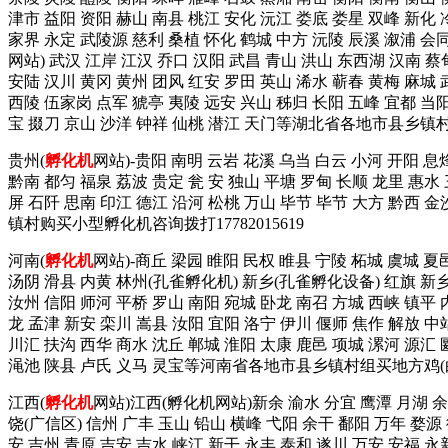
津市 益阳 资阳 赫山 南县 桃江 安化 沅江 娄底 娄星 双峰 新化 
家界 永定 武陵源 慈利 桑植 怀化 鹤城 中方 沅陵 辰溪 溆浦 会
网站) 武汉 江岸 江汉 乔口 汉阳 武昌 青山 洪山 东西湖 汉南 蔡
安陆 汉川 黄冈 黄州 团风 红安 罗田 英山 浠水 蕲春 黄梅 麻城 武
西陵 伍家岗 点军 猇亭 夷陵 远安 兴山 秭归 长阳 五峰 宜都 当阳
宝 掇刀 京山 沙洋 钟祥 仙桃 潜江 天门等湖北省各地市县乡镇
贵州(
孵化机
网站)-贵阳 南明 云岩 花溪 乌当 白云 小河 开阳 息
黔南 都匀 福泉 荔波 贵定 瓮 安 独山 平塘 罗甸 长顺 龙里 惠水
屏 石阡 思南 印江 德江 沿河 松桃 万山 毕节 毕节 大方 黔西 
镇村购买小型孵化机咨询拨打17782015619
河南(
孵化机
网站)-商丘 梁园 睢阳 民权 睢县 宁陵 柘城 虞城 夏
汤阴 滑县 内黄 林州(孔雀孵化机) 新乡(孔雀孵化设备) 红旗 新乡
汝州 信阳 师河 平桥 罗山 南阳 宛城 卧龙 南召 方城 西峡 镇平 
龙 孟津 新安 栾川 嵩县 汝阳 宜阳 洛宁 伊川 偃师 焦作 解放 中
川汇 扶沟 西华 商水 沈丘 郸城 淮阳 太康 鹿邑 项城 漯河 源汇 
渑池 陕县 卢氏 义马 灵宝等河南省各地市县乡镇村组买地方鸡(白
江西(
孵化机
网站)江西(孵化机网站)新余 渝水 分宜 鹰潭 月湖 余江
饶(广信区) 信州 广丰 玉山 铅山 横峰 弋阳 余干 鄱阳 万年 婺源
安 吉州 青原 吉安 吉水 峡江 新干 永丰 泰和 遂川 万安 安福 永