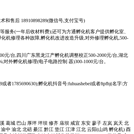
术和售后 18910898289(微信号,支付宝号)
等服务(一年后收材料费);还可为方通孵化机客户提供孵化室、
修理各种故障,孵化机改进改造升级,对外修理孵化机,500-
元/台,四川广东黑龙江产孵化机调整校正500-2000元/台,湖北
;对外孵化机修理(电子电路控制 器)300-1000元/台。
85690630);孵化机抖音号:fuhuashebei或者ftpfhj(名字:方
 中溪 葛城 巴山 厚坪 坪坝 修齐 庙坝 咸宜 东安 蓼子 左岚 岚天 北
渝中 渝北 北碚 綦江 黔江 垫江 江津 江北 云阳(山鸡 孵化机) 酉