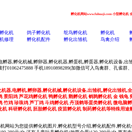
孵化机网站www.fuhuaji.com 小型孵化机 全自动孵
孵化机
鸽子孵化机
鸵鸟孵化机
孵化机
机修理
孵化机配件
孵化出雏机
鸟禽介绍
电孵器,孵化机械,孵卵器,孵化机器,孵蛋机,孵蛋器,孵化机设备,出雏
062475888 手机18910898289(加微信可入鸟禽群、
化机器,电孵机,孵卵器,孵化机械,孵化机设备,出雏机,孵化出雏机,
鸡 景阳鸡 芦花鸡孵化机 鸭孵化机 鹅孵化机 鹌鹑孵化机 金 钱龟 
野鸡 竹鸡 珍珠鸡 芦丁鸡 斗鸡孵化机 丹顶鹤等蛋类孵化机 微电脑
机 科研孵化机 胚胎孵化机 疫苗孵化机 制药孵化机等特殊用途孵
化机网站为您提供孵化机图片,孵化机型号介绍,孵化机配件,孵化