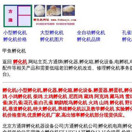
小型孵化机
大型孵化机
全自动孵化机
孔雀
孵化机价格
孵化机图片
孵化机品牌
孵化
甲鱼孵化机
返回
孵化机
网站主页,方通牌(孵化器,孵化箱,孵化设备,电孵机,
配件等相关产品和需要低端老旧孵化机改造、修理孵化机事务拨打01
台)。
孵化机(小型孵化机,孵化器,孵化箱,孵化设备,孵蛋器,孵蛋机,孵
鸡 小鸡孵化机 柴鸡 土鸡孵化机 尼西鸡 蔵鸡 阿克鸡 藏马鸡 雪
雀|灰孔雀|花孔雀|白孔雀 鸸鹋鸵鸟孵化机 火鸡 山鸡 孵化机 
机,巷道孵化机,特大孵化机,养殖孵化机以及教学孵化机 实验孵化
机价格查询,优质孵化机厂家,高出雏率孵化机部分现货供应。
北京方通牌孵化机器设备公司|方通孵化机公司|孵化机电商|孵