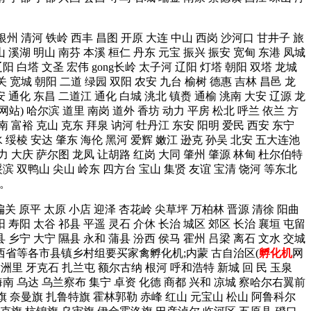
 银州 清河 铁岭 西丰 昌图 开原 大连 中山 西岗 沙河口 甘井子 旅
山 溪湖 明山 南芬 本溪 桓仁 丹东 元宝 振兴 振安 宽甸 东港 凤城
阳 白塔 文圣 宏伟 gong长岭 太子河 辽阳 灯塔 朝阳 双塔 龙城
关 宽城 朝阳 二道 绿园 双阳 农安 九台 榆树 德惠 吉林 昌邑 龙
安 通化 东昌 二道江 通化 白城 洮北 镇赉 通榆 洮南 大安 辽源 龙
网站) 哈尔滨 道里 南岗 道外 香坊 动力 平房 松北 呼兰 依兰 方
南 富裕 克山 克东 拜泉 讷河 牡丹江 东安 阳明 爱民 西安 东宁
水 绥棱 安达 肇东 海伦 黑河 爱辉 嫩江 逊克 孙吴 北安 五大连池
力 大庆 萨尔图 龙凤 让胡路 红岗 大同 肇州 肇源 林甸 杜尔伯特
绥滨 双鸭山 尖山 岭东 四方台 宝山 集贤 友谊 宝清 饶河 等东北
)。
 偏关 原平 太原 小店 迎泽 杏花岭 尖草坪 万柏林 晋源 清徐 阳曲
阳 寿阳 太谷 祁县 平遥 灵石 介休 长治 城区 郊区 长治 襄垣 屯留
县 乡宁 大宁 隰县 永和 蒲县 汾西 侯马 霍州 吕梁 离石 文水 交城
河津 山西省等各市县镇乡村组要买家禽孵化机;内蒙 古自治区(
孵化机
网
 牙克石 扎兰屯 额尔古纳 根河 呼和浩特 新城 回 民 玉泉
南 乌达 乌兰察布 集宁 卓资 化德 商都 兴和 凉城 察哈尔右翼前
 奈曼旗 扎鲁特旗 霍林郭勒 赤峰 红山 元宝山 松山 阿鲁科尔