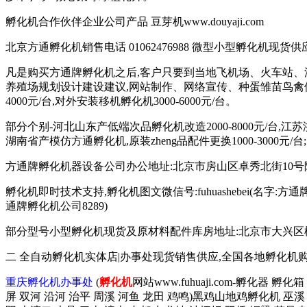
孵化机合作伙伴企业公司产品 豆芽机www.douyaji.com
北京方通孵化机销售电话 01062476988 微型小型孵化机现货供应 135
凡是购买方通牌孵化机之后,客户只要到当地飞机场、火车站、
养殖场规划设计建设建议,网站制作、网络宣传、种蛋雏苗鸟禽供
4000元/台,对外安装移机孵化机3000-6000元/台。
部分个别-河北山东产低端次品孵化机改造2000-8000元/台,江
湖南省产模仿方通孵化机,原装zheng品配件更换1000-3000元/
方通牌孵化机器设备公司办公地址:北京市房山区卓秀北街10号院2
孵化机即时技术支持,孵化机图文微信号:fuhuashebei(名字:方通牌孵化机公
通牌孵化机公司8289)
部分型号小型孵化机现货及原材料配件库房地址:北京市大兴区榆垡镇辛
二 全自动孵化机实体店|办事处现货销售供应,全国各地孵化机
重庆孵化机办事处
(
孵化机
网站www.fuhuaji.com-孵化器 
屏 双河 沿河 治平 周溪 河鱼 龙田 鸡鸣)黑鸡山地鸡孵化机 巫溪 