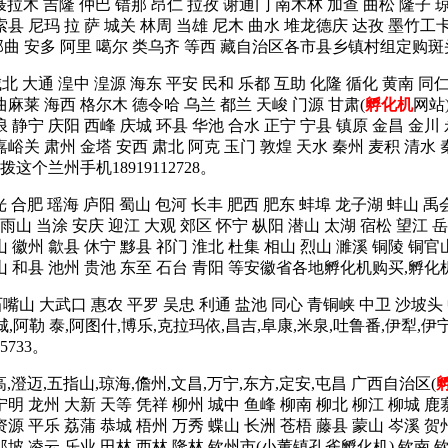
 聂拉木 吉隆 仲巴 错那 昂仁 拉孜 谢通门 南木林 加查 曲松 隆子 
索县 尼玛 拉 萨 城关 林周 当雄 尼木 曲水 堆龙德庆 达孜 墨竹工
 那曲 安多 阿里 噶尔 类乌齐 等西 藏自治区各市县乡镇村组定购斑头
城北 大通 湟中 湟源 海东 平安 民和 乐都 互助 化隆 循化 黄南 
曲麻莱 海西 格尔木 德令哈 乌兰 都兰 天峻 门源 甘肃(
孵化机
网站
浪 静宁 庆阳 西峰 庆城 环县 华池 合水 正宁 宁县 镇原 金昌 金川
嘉峪关 肃州 金塔 安西 肃北 阿克 玉门 敦煌 天水 秦州 麦积 清水 
个兰州手机18919112728。
光 合肥 瑶海 庐阳 蜀山 包河 长丰 肥西 肥东 蚌埠 龙子湖 蚌山 禹
山 当涂 安庆 迎江 大观 郊区 怀宁 枞阳 潜山 太湖 宿松 望江 岳
山 徽州 歙县 休宁 黟县 祁门 淮北 杜集 相山 烈山 濉溪 铜陵 铜官
含山 和县 池州 贵池 东至 石台 青阳 等安徽省各地孵化机购买,孵化
石嘴山 大武口 惠农 平罗 吴忠 利通 盐池 同心 青铜峡 中卫 沙坡头
塔城,阿勒 泰,阿图什,博乐,克拉玛依,昌吉,阜康,米泉,吐鲁番,伊犁,伊
733。
高,澄迈,五指山,琼海,儋州,文昌,万宁,东方,定安,屯昌 广西自治区(
宁明 龙州 大新 天等 凭祥 柳州 城中 鱼峰 柳南 柳北 柳江 柳城 鹿
资源 平乐 荔蒲 恭城 梧州 万秀 蝶山 长洲 苍梧 藤县 蒙山 岑溪 贺
 那坡 凌云 乐业 田林 西林 隆林 钦州市(小董镇孔雀孵化机) 钦南 