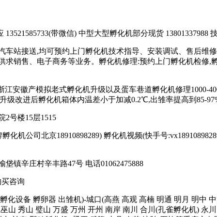
21585733(带微信) 中型大型孵化机部分现货 13801337988 技
汽车站接送,均可预约上门孵化机技术指导、安装调试、售后维修
求销售、电子商务等业务。孵化机修理:预约上门孵化机检修,孵化机
苏浙江安徽产模拟老式孵化机升级以及蛋车巷道孵化机修理1000-4000
台;升级改进后孵化机箱体内温差小于加减0.2℃,出雏率提高到85-97%
号楼15层1515
司北京18910898289) 孵化机视频(快手号:vx18910898289或者17
庄村辛丰路47号 电话01062475888
购买咨询
孵化箱 孵化设备 孵卵器 出雏机)-城口(高燕 高观 高楠 明通 明月 明中
巫山 秀山 璧山 万盛 万州 开州 南岸 南川 合川(孔雀孵化机) 永川 