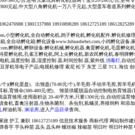
180-380元/台,还有儿童玩具孵化机(放两个蛋)120-280元/
孵化机价格7800元起,中大型八角孵化机一万八千元起,大型蛋车巷道
2476988 13801337988 18910898289 18612725189 18612825289
.com,小型孵化机,全自动孵化机,鸽子孵化机,孵化机配件,孵化机修理,孵
鸡孵化箱,全自动孵化箱;孵化设备www.fuhuashebei.com,小鸡
luanqi.com,孵卵机,孵卵设备;孵化机械,孵化机器,禽蛋孵化机,毛蛋孵化机
天特星孵化机,孔雀王孵化机,阿上尖孵化机,新农民孵化机,春明牌
低速电机,温度控制 器,湿度控制 器,时间控制 器,紫外线
消毒灯
,自动
芽机等电子产品;电视机修理 索尼 松下 东芝 三星 TCL 海信 创
/个)(孵化蛋盘)、出雏盘(70-80元/个),羊毛剪-手动羊毛剪,剪
雏伞(380-480元/把)、 雏苗供暖脱温自动控制电热育雏器(育霸)
用,使用面积达 20-40平方米,只要1300元/台,自动控温育雏箱 
),填饲机、填食机,畜禽注射器,生物杀菌剂、杀虫剂,虱螨灵,养殖饲料
机
,榨油机等,
淋浴房
,进入
产品目录
查询。
务 家政 护工 兼职 18612725189 信息技术服务 商标代理 网
炮弹香芋 芋头种苗 藠头 藠头种 螺丝椒 辣椒苗 明日叶 明日叶种苗 