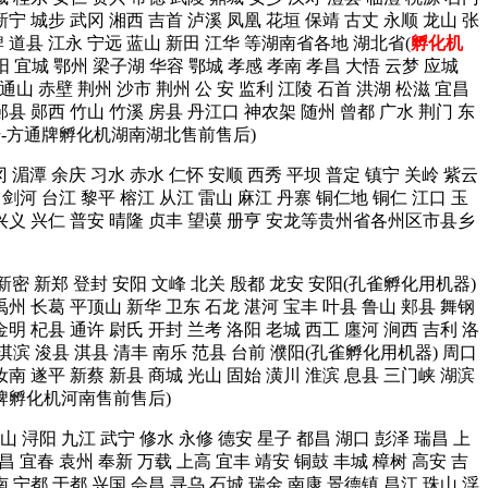
新宁 城步 武冈 湘西 吉首 泸溪 凤凰 花垣 保靖 古丈 永顺 龙山 张
牌 道县 江永 宁远 蓝山 新田 江华 等湖南省各地 湖北省(
孵化机
阳 宜城 鄂州 梁子湖 华容 鄂城 孝感 孝南 孝昌 大悟 云梦 应城
 通山 赤壁 荆州 沙市 荆州 公 安 监利 江陵 石首 洪湖 松滋 宜昌
郧县 郧西 竹山 竹溪 房县 丹江口 神农架 随州 曾都 广水 荆门 东
信号-方通牌孵化机湖南湖北售前售后)
冈 湄潭 余庆 习水 赤水 仁怀 安顺 西秀 平坝 普定 镇宁 关岭 紫云
 剑河 台江 黎平 榕江 从江 雷山 麻江 丹寨 铜仁地 铜仁 江口 玉
西 兴义 兴仁 普安 晴隆 贞丰 望谟 册亨 安龙等贵州省各州区市县乡
 新密 新郑 登封 安阳 文峰 北关 殷都 龙安 安阳(孔雀孵化用机器)
禹州 长葛 平顶山 新华 卫东 石龙 湛河 宝丰 叶县 鲁山 郏县 舞钢
金明 杞县 通许 尉氏 开封 兰考 洛阳 老城 西工 廛河 涧西 吉利 洛
城 淇滨 浚县 淇县 清丰 南乐 范县 台前 濮阳(孔雀孵化用机器) 周口
汝南 遂平 新蔡 新县 商城 光山 固始 潢川 淮滨 息县 三门峡 湖滨
通牌孵化机河南售前售后)
山 浔阳 九江 武宁 修水 永修 德安 星子 都昌 湖口 彭泽 瑞昌 上
昌 宜春 袁州 奉新 万载 上高 宜丰 靖安 铜鼓 丰城 樟树 高安 吉
南 宁都 于都 兴国 会昌 寻乌 石城 瑞金 南康 景德镇 昌江 珠山 浮