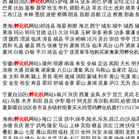
西 藏自治区(
孵化机
网站)-萨嘎 康马 亚东 岗巴 萨迦 定结 定日
巴青 比如 嘉黎 聂荣 班戈 申扎 措勤 札达 革吉 日土 改则 措美 
工布江达 米林 墨脱 波密 察隅 朗县 昌都 昌都 江达 察雅 那曲
青海(
孵化机
网站)祁连县 海晏 刚察 海北 西宁 城东 城中 城西 
果洛 玛沁 班玛 甘德 达日 久治 玛多 玉树 杂多 称多 治多 囊谦 
渭 陇西 渭源 临洮 漳县 岷县 平凉 崆峒 泾川 灵台 崇信 华亭 庄
西和 礼县 徽县 两当 张掖 甘州 肃南 民乐 临泽 高台 山丹 酒泉 
夏河 白银 白银 平川 靖远 会宁 迭景泰等地购买家禽家用孵化机拨这
安徽(
孵化机
网站)-滁州 琅琊 南谯 来安 全椒 定远 凤阳 天长 明
淮南 大通 田家庵 谢家集 八公山 潘集 凤台 马鞍山 金家庄 花山 雨
泉 太和 阜南 颍上 界首 亳州 谯城 涡阳 蒙城 利辛 黄山 屯溪 黄
安 金安 裕安 寿县 霍邱 舒城 金寨 霍山 巢湖 居巢 庐江 无为 
宁夏自治区(
孵化机
网站)-银川 兴庆 西夏 金凤 永宁 贺兰 灵武 
站) 乌鲁 木齐 和田 昌吉 伊犁 喀什 阿克苏 库尔勒,和田,哈密,
夏新疆自治区各市县乡镇村组要买火鸡雪鸡孵化机拨打13521585
海南(
孵化机
网站)-海口 三亚 琼中,保亭,陵水,乐东,昌江,白沙,临
乡塘 良庆 邕宁 武鸣 隆安 马山 上林 宾阳 横县 崇左 江洲 扶绥 
叠彩 象山 七星 雁山 阳朔 临桂 灵川 全州 兴安 永福 灌阳 龙胜 
容县 陆川 博白 兴业 北流 百色 右江 田阳 田东 平果 德保 靖西