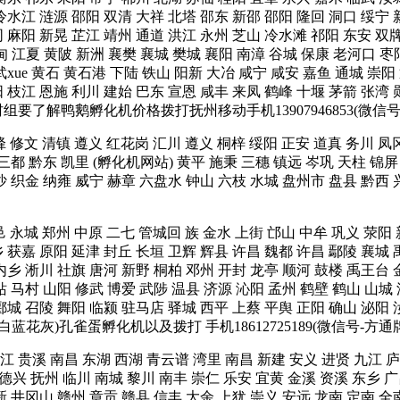
冷水江 涟源 邵阳 双清 大祥 北塔 邵东 新邵 邵阳 隆回 洞口 绥宁 
同 麻阳 新晃 芷江 靖州 通道 洪江 永州 芝山 冷水滩 祁阳 东安 双
甸 江夏 黄陂 新洲 襄樊 襄城 樊城 襄阳 南漳 谷城 保康 老河口 枣
xue 黄石 黄石港 下陆 铁山 阳新 大冶 咸宁 咸安 嘉鱼 通城 崇阳
 枝江 恩施 利川 建始 巴东 宣恩 咸丰 来凤 鹤峰 十堰 茅箭 张湾 
村组要了解鸭鹅孵化机价格拨打抚州移动手机13907946853(微
烽 修文 清镇 遵义 红花岗 汇川 遵义 桐梓 绥阳 正安 道真 务川 凤
 三都 黔东 凯里 (孵化机网站) 黄平 施秉 三穗 镇远 岑巩 天柱 锦屏
金沙 织金 纳雍 威宁 赫章 六盘水 钟山 六枝 水城 盘州市 盘县 黔
邑 永城 郑州 中原 二七 管城回 族 金水 上街 邙山 中牟 巩义 荥阳
 获嘉 原阳 延津 封丘 长垣 卫辉 辉县 许昌 魏都 许昌 鄢陵 襄城 
内乡 淅川 社旗 唐河 新野 桐柏 邓州 开封 龙亭 顺河 鼓楼 禹王台 
站 马村 山阳 修武 博爱 武陟 温县 济源 沁阳 孟州 鹤壁 鹤山 山
郾城 召陵 舞阳 临颍 驻马店 驿城 西平 上蔡 平舆 正阳 确山 泌阳 
蓝花灰)孔雀蛋孵化机以及拨打 手机18612725189(微信号-方
 贵溪 南昌 东湖 西湖 青云谱 湾里 南昌 新建 安义 进贤 九江 庐
 德兴 抚州 临川 南城 黎川 南丰 崇仁 乐安 宜黄 金溪 资溪 东乡 广
新 井冈山 赣州 章贡 赣县 信丰 大余 上犹 崇义 安远 龙南 定南 全