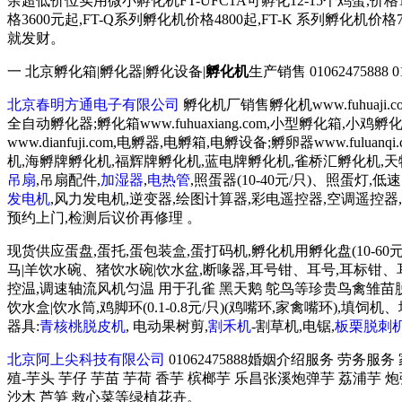
余超低价位实用微小孵化机FT-UFC1A可孵化12-15个鸡蛋,价格
格3600元起,FT-Q系列孵化机价格4800起,FT-K 系列
就发财。
一 北京孵化箱|孵化器|孵化设备|
孵化机
生产销售 01062475888 0106
北京春明方通电子有限公司
孵化机厂销售孵化机www.fuhuaji
全自动孵化器;孵化箱www.fuhuaxiang.com,小型孵化箱,小
www.dianfuji.com,电孵器,电孵箱,电孵设备;孵卵器www.fu
机,海孵牌孵化机,福辉牌孵化机,蓝电牌孵化机,雀桥汇孵化机,
吊扇
,吊扇配件,
加湿器
,
电热管
,照蛋器(10-40元/只)、照蛋灯,
发电机
,风力发电机,逆变器,绘图计算器,彩电遥控器,空调遥控器,豆
预约上门,检测后议价再修理 。
现货供应蛋盘,蛋托,蛋包装盒,蛋打码机,孵化机用孵化盘(10-60元
马|羊饮水碗、猪饮水碗|饮水盆,断喙器,耳号钳、耳号,耳标钳、耳标,育
控温,调速轴流风机匀温 用于孔雀 黑天鹅 鸵鸟等珍贵鸟禽雏苗脱温育雏
饮水盒|饮水筒,鸡脚环(0.1-0.8元/只)(鸡嘴环,家禽嘴环
器具:
青核桃脱皮机
, 电动果树剪,
割禾机
-割草机,电锯,
板栗脱刺
北京阿上尖科技有限公司
01062475888婚姻介绍服务 劳务服
殖-芋头 芋仔 芋苗 芋荷 香芋 槟榔芋 乐昌张溪炮弹芋 荔浦芋 
沙木 芦笋 救心菜等绿植花卉。