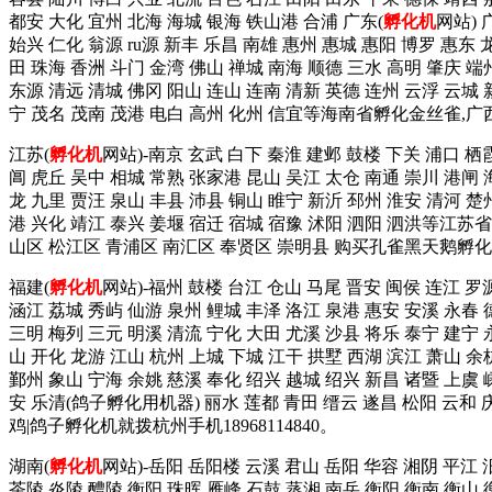
都安 大化 宜州 北海 海城 银海 铁山港 合浦 广东(
孵化机
网站) 
始兴 仁化 翁源 ru源 新丰 乐昌 南雄 惠州 惠城 惠阳 博罗 惠东 
田 珠海 香洲 斗门 金湾 佛山 禅城 南海 顺德 三水 高明 肇庆 端
东源 清远 清城 佛冈 阳山 连山 连南 清新 英德 连州 云浮 云城 
宁 茂名 茂南 茂港 电白 高州 化州 信宜等海南省孵化金丝雀,
江苏(
孵化机
网站)-南京 玄武 白下 秦淮 建邺 鼓楼 下关 浦口 栖
阊 虎丘 吴中 相城 常熟 张家港 昆山 吴江 太仓 南通 崇川 港闸 
龙 九里 贾汪 泉山 丰县 沛县 铜山 睢宁 新沂 邳州 淮安 清河 楚
港 兴化 靖江 泰兴 姜堰 宿迁 宿城 宿豫 沭阳 泗阳 泗洪等江苏
山区 松江区 青浦区 南汇区 奉贤区 崇明县 购买孔雀黑天鹅孵化
福建(
孵化机
网站)-福州 鼓楼 台江 仓山 马尾 晋安 闽侯 连江 罗
涵江 荔城 秀屿 仙游 泉州 鲤城 丰泽 洛江 泉港 惠安 安溪 永春 
三明 梅列 三元 明溪 清流 宁化 大田 尤溪 沙县 将乐 泰宁 建
山 开化 龙游 江山 杭州 上城 下城 江干 拱墅 西湖 滨江 萧山 余
鄞州 象山 宁海 余姚 慈溪 奉化 绍兴 越城 绍兴 新昌 诸暨 上虞 
安 乐清(鸽子孵化用机器) 丽水 莲都 青田 缙云 遂昌 松阳 云和
鸡|鸽子孵化机就拨杭州手机18968114840。
湖南(
孵化机
网站)-岳阳 岳阳楼 云溪 君山 岳阳 华容 湘阴 平江 
茶陵 炎陵 醴陵 衡阳 珠晖 雁峰 石鼓 蒸湘 南岳 衡阳 衡南 衡山 