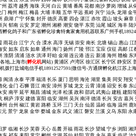
广州 荔湾 越秀 海珠 天河 白云 黄埔 番禺 花都 南沙 萝岗 增城 从
龙门 梅州 梅江 梅县 大埔 丰顺 五华 平远 蕉岭 兴宁 汕头 龙湖 金平
州 鼎湖 广宁 怀集 封开 德庆 高要 四会 湛江 赤坎 霞山 坡头 麻章
新兴 郁南 云安 罗定 潮州 湘桥 潮安 饶平 东莞 汕尾 城区 海丰 陆河
广西孵化鸽子和广东省孵化珍禽特禽家禽用机器联系广州手机1892425
霞 雨花台 江宁 六 合 溧水 高淳 无锡 崇安 南长 北塘 锡山 惠山 江
海安 如东 启东 如皋 通州 海门 扬州 广陵 邗江 宝应 仪征 高邮 江
州 淮阴 清浦 涟水 洪泽 盱眙 金湖 连云港 连云 新浦 海州 赣榆 东
省各地,上海市(
孵化机
网站) 黄浦区 卢湾区 徐汇区 长宁区 静安区 
机拨打盐城电信手机18912527591(微信号-方通牌孵化机江苏上
源 闽清 永泰 平潭 福清 长乐 厦门 思明 海沧 湖里 集美 同安 翔安
德化 金门 石狮 晋江 南安 漳州 芗城 龙文 云霄 漳浦 诏安 长泰 东
宁 永安 南平 延平 顺昌 浦城 光泽 松溪 政和 邵武 武夷山 建瓯 
杭 桐庐 淳安 建德 富阳 临安 湖州 吴兴 南浔 德清 长兴 安吉 嘉兴
嵊州 台州 椒江 黄岩 路桥 玉环 三门 天台 仙居 温岭 临海 温州 
 庆元 景宁 龙泉 金华 婺城 金东 武义 浦江 磐安 兰溪 义乌 东
汨罗 临湘 长沙 芙蓉 天心 岳麓 开福 雨花 长沙 望城 宁乡 浏阳 湘
衡东 祁东 耒阳 常宁 郴州 北湖 苏仙 桂阳 宜章 永兴 嘉禾 临武 汝