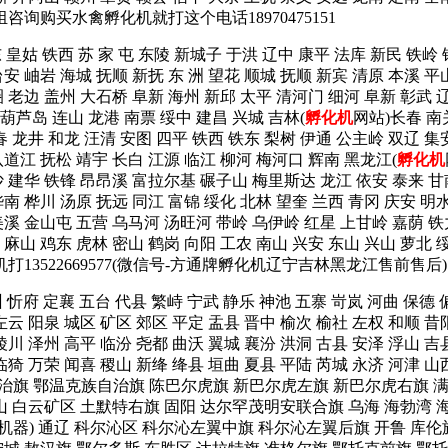
咨询购买水禽孵化机就打这个电话18970475151
 皇姑 铁西 苏 家 屯 东陵 新城子 于洪 辽中 康平 法库 新民 铁岭
安 岫岩 海城 抚顺 新抚 东 洲 望花 顺城 抚顺 新宾 清原 本溪 平
 老边 盖州 大石桥 阜新 海州 新邱 太平 清河门 细河 阜新 彰武 辽
葫芦岛 连山 龙港 南票 绥中 建昌 兴城 吉林(
孵化机
网站)长春 南
春 龙井 和龙 汪清 安图 四平 铁西 铁东 梨树 伊通 公主岭 双辽 集
八道江 抚松 靖宇 长白 江源 临江 柳河 梅河口 辉南 黑龙江(
孵化机
沙 建华 铁锋 昂昂溪 富拉尔基 碾子山 梅里斯达 龙江 依安 泰来 甘
南 桦川 汤原 抚远 同江 富锦 绥化 北林 望奎 兰西 青冈 庆安 明
美溪 金山屯 五营 乌马河 汤旺河 带岭 乌伊岭 红星 上甘岭 嘉荫 铁
 麻山 鸡东 虎林 密山 鹤岗 向阳 工农 南山 兴安 东山 兴山 萝北 
522669577(微信号-方通牌孵化机辽宁吉林黑龙江售前售后
 忻府 定襄 五台 代县 繁峙 宁武 静乐 神池 五寨 岢岚 河曲 保德
左云 阳泉 城区 矿区 郊区 平定 盂县 晋中 榆次 榆社 左权 和顺 昔
陵川 泽州 高平 临汾 尧都 曲沃 翼城 襄汾 洪洞 古县 安泽 浮山 吉
湖 临猗 万荣 闻喜 稷山 新绛 绛县 垣曲 夏县 平陆 芮城 永济 
旗 鄂温克族自治旗 陈巴尔虎旗 新巴尔虎左旗 新巴尔虎右旗 满洲里
山 白云矿区 土默特右旗 固阳 达尔罕茂明安联合旗 乌海 海勃湾 海
器) 通辽 科尔沁区 科尔沁左翼中旗 科尔沁左翼后旗 开鲁 库伦旗