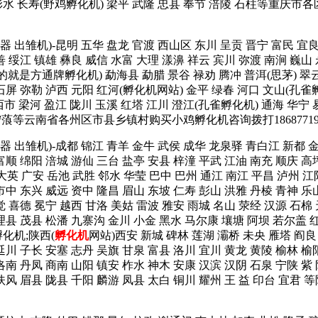
 彭水 长寿(野鸡孵化机) 梁平 武隆 忠县 奉节 涪陵 石柱等重庆市各
 孵卵器 出雏机)-昆明 五华 盘龙 官渡 西山区 东川 呈贡 晋宁 富民 
善 绥江 镇雄 彝良 威信 水富 大理 漾濞 祥云 宾川 弥渡 南涧 巍山
就是方通牌孵化机) 勐海县 勐腊 景谷 禄劝 腾冲 普洱(思茅) 翠云 
 石屏 弥勒 泸西 元阳 红河(孵化机网站) 金平 绿春 河口 文山(孔
市 梁河 盈江 陇川 玉溪 红塔 江川 澄江(孔雀孵化机) 通海 华宁 
 宁蒗等云南省各州区市县乡镇村购买小鸡孵化机咨询拨打1868771
 孵卵器 出雏机)-成都 锦江 青羊 金牛 武侯 成华 龙泉驿 青白江 新都
富顺 绵阳 涪城 游仙 三台 盐亭 安县 梓潼 平武 江油 南充 顺庆 高
大英 广安 岳池 武胜 邻水 华莹 巴中 巴州 通江 南江 平昌 泸州 江
市中 东兴 威远 资中 隆昌 眉山 东坡 仁寿 彭山 洪雅 丹棱 青神 乐
觉 喜德 冕宁 越西 甘洛 美姑 雷波 雅安 雨城 名山 荥经 汉源 石棉
理县 茂县 松潘 九寨沟 金川 小金 黑水 马尔康 壤塘 阿坝 若尔盖 红
化机;陕西(
孵化机
网站)西安 新城 碑林 莲湖 灞桥 未央 雁塔 阎良
延川 子长 安塞 志丹 吴旗 甘泉 富县 洛川 宜川 黄龙 黄陵 榆林 榆
洛南 丹凤 商南 山阳 镇安 柞水 神木 安康 汉滨 汉阴 石泉 宁陕 紫
岐山 扶风 眉县 陇县 千阳 麟游 凤县 太白 铜川 耀州 王 益 印