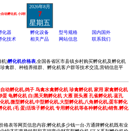
2026年8月
7
化机 小鸡鸭鹅孔雀孵化机 鸵鸟黑天鹅孵化机 蛋类胚胎疫苗孵化机 13801337988
星期五
孵化器
孵化设备
型号规格
国内国外
孵化技术
相关产品
网站信息
联系我们
机)
孵化机价格表
,全国各省区市县镇乡村购买孵化机及孵化机
孔雀群、珍禽群、种植养殖群、孵化机客户群等技术交流,营销信息平
全自动孵化机,鸽子 鸟禽水禽孵化机 珍禽孵化机 家用 家禽孵化机
卵蛋 龟孵化机 白|黑天鹅孵化机 大雁 斑头雁 孔雀孵化机-蓝孔
孵化机,微型孵化机,中型孵化机,大型孵化机,八角孵化机,蛋车孵化
化机 (毛 蛋)活珠子孵化机 专用孵化机等各种孵化机)销售,孵化
机价格表等网页信息内容;孵化机多少钱一台-方通牌孵化机既有业