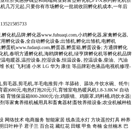
台,更有专业经济实惠挣钱型和高端商业财富型孵化机,FT-X系列孵化机价
系列孵化机几万元起,只要你有市场孵化一批就收回孵化机成本,一年后
 13521585733
化机品牌;孵化器www.fuhuaqi.com,小鸡孵化器,家禽孵化器,
孵化设备,家用孵化设备,全自动孵化设备;出雏机,孵化出雏机,电孵机
;孵蛋机www.fudanji.com,孵蛋器,孵蛋箱,孵蛋设备; 方通牌孵化
孵化机,春明方通孵化机,海鸥牌孵化机,绿亨牌孵化机等孵化机品牌
控温电暖器,温控设备,控湿设备,恒温设备, 控温设备,柴油、汽油
维 长虹 飞利浦 小米 LG 华为 康佳 等品牌彩色液晶电视机修理-
羊毛机,剪毛器,剪毛机,羊毛电推剪;牛 羊舔砖、舔块,牛饮水碗、牦牛|
680元,电热灯泡20元/只,育雏室电热暖风机1.8-3.8KW 自动
育雏保温箱800-2800元/台;鸡眼镜、鸡眼罩,鸡料桶,鸡饮水器|
 和添加剂等家禽养殖机械用具和畜禽器材|畜牧养殖设备;农业机械种植
站制作建设 网络技术 电商服务 智能家居 线条流水灯 方块遥控灯具 种养
明日叶种子 君子兰 百合花 藏红花 田螺 甲鱼 奇楠 金丝楠木 巴