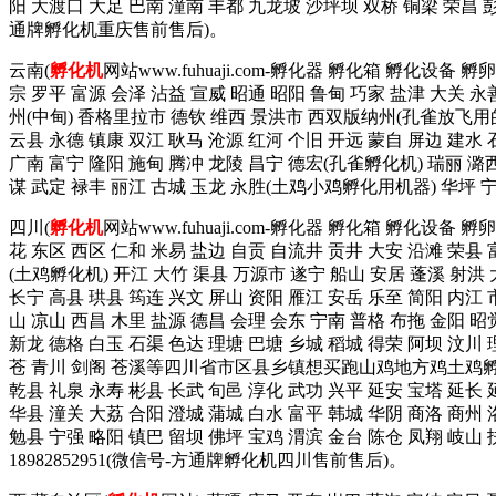
阳 大渡口 大足 巴南 潼南 丰都 九龙坡 沙坪坝 双桥 铜梁 荣昌
通牌孵化机重庆售前售后)。
云南(
孵化机
网站www.fuhuaji.com-孵化器 孵化箱 孵化设备
宗 罗平 富源 会泽 沾益 宣威 昭通 昭阳 鲁甸 巧家 盐津 大关 永
州(中甸) 香格里拉市 德钦 维西 景洪市 西双版纳州(孔雀放飞用的
云县 永德 镇康 双江 耿马 沧源 红河 个旧 开远 蒙自 屏边 建水
广南 富宁 隆阳 施甸 腾冲 龙陵 昌宁 德宏(孔雀孵化机) 瑞丽 潞西
谋 武定 禄丰 丽江 古城 玉龙 永胜(土鸡小鸡孵化用机器) 华坪
四川(
孵化机
网站www.fuhuaji.com-孵化器 孵化箱 孵化设备
花 东区 西区 仁和 米易 盐边 自贡 自流井 贡井 大安 沿滩 荣县 
(土鸡孵化机) 开江 大竹 渠县 万源市 遂宁 船山 安居 蓬溪 射洪 
长宁 高县 珙县 筠连 兴文 屏山 资阳 雁江 安岳 乐至 简阳 内江 
山 凉山 西昌 木里 盐源 德昌 会理 会东 宁南 普格 布拖 金阳 昭
新龙 德格 白玉 石渠 色达 理塘 巴塘 乡城 稻城 得荣 阿坝 汶川 
苍 青川 剑阁 苍溪等四川省市区县乡镇想买跑山鸡地方鸡土鸡孵
乾县 礼泉 永寿 彬县 长武 旬邑 淳化 武功 兴平 延安 宝塔 延长 
华县 潼关 大荔 合阳 澄城 蒲城 白水 富平 韩城 华阴 商洛 商州 
勉县 宁强 略阳 镇巴 留坝 佛坪 宝鸡 渭滨 金台 陈仓 凤翔 
18982852951(微信号-方通牌孵化机四川售前售后)。