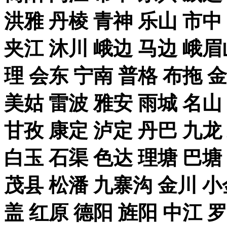
洪雅 丹棱 青神 乐山 市中
夹江 沐川 峨边 马边 峨眉
理 会东 宁南 普格 布拖 
美姑 雷波 雅安 雨城 名山
甘孜 康定 泸定 丹巴 九龙
白玉 石渠 色达 理塘 巴塘
茂县 松潘 九寨沟 金川 小
盖 红原 德阳 旌阳 中江 