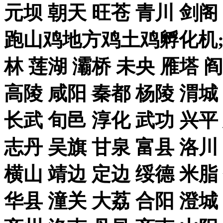
元坝 朝天 旺苍 青川 剑
跑山鸡地方鸡土鸡孵化机;
林 莲湖 灞桥 未央 雁塔 
高陵 咸阳 秦都 杨陵 渭城
长武 旬邑 淳化 武功 兴平
志丹 吴旗 甘泉 富县 洛川
横山 靖边 定边 绥德 米脂
华县 潼关 大荔 合阳 澄城