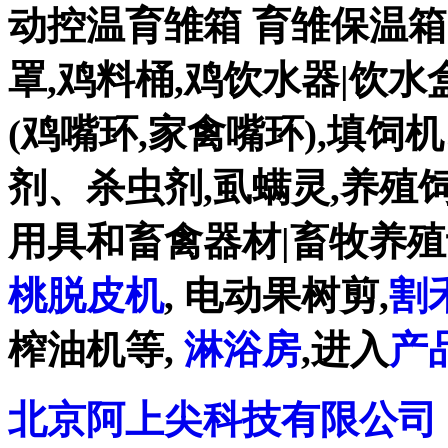
动控温育雏箱 育雏保温箱80
罩,鸡料桶,鸡饮水器|饮水盒|
(鸡嘴环,家禽嘴环),填饲
剂、杀虫剂,虱螨灵,养殖
用具和畜禽器材|畜牧养殖
桃脱皮机
, 电动果树剪,
割
榨油机等,
淋浴房
,进入
产
北京阿上尖科技有限公司