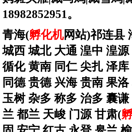
18982852951。
青海(
孵化机
网站)祁连县 
城西 城北 大通 湟中 湟源
循化 黄南 同仁 尖扎 泽
同德 贵德 兴海 贵南 果洛
玉树 杂多 称多 治多 囊谦
兰 都兰 天峻 门源 甘肃(
固 安宁 红古 永登 皋兰 榆