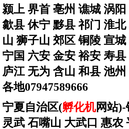
颍上 界首 亳州 谯城 涡阳
歙县 休宁 黟县 祁门 淮北
山 狮子山 郊区 铜陵 宣城
宁国 六安 金安 裕安 寿县
庐江 无为 含山 和县 池州
各地07947589666
宁夏自治区(
孵化机
网站)
灵武 石嘴山 大武口 惠农 