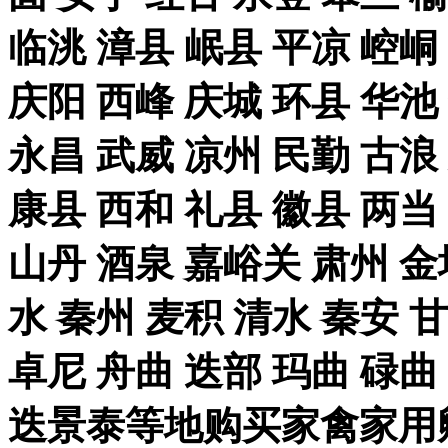
临洮 漳县 岷县 平凉 崆峒
庆阳 西峰 庆城 环县 华池
永昌 武威 凉州 民勤 古浪
康县 西和 礼县 徽县 两当
山丹 酒泉 嘉峪关 肃州 金
水 秦州 麦积 清水 秦安 
卓尼 舟曲 迭部 玛曲 碌曲
迭景泰等地购买家禽家用