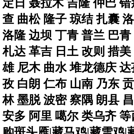
定日 聂拉木 吉隆 仲巴 错
查 曲松 隆子 琼结 扎囊 
洛隆 边坝 丁青 普兰 巴青
札达 革吉 日土 改则 措美 
雄 尼木 曲水 堆龙德庆 达
孜 白朗 仁布 山南 乃东 
林 墨脱 波密 察隅 朗县 
安多 阿里 噶尔 类乌齐 
购斑头雁|藏马鸡|藏雪鸡