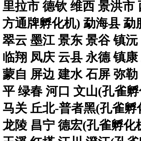
里拉市 德钦 维西 景洪
方通牌孵化机) 勐海县 勐腊
翠云 墨江 景东 景谷 镇沅
临翔 凤庆 云县 永德 镇康
蒙自 屏边 建水 石屏 弥勒
平 绿春 河口 文山(孔雀
马关 丘北-普者黑(孔雀孵化
龙陵 昌宁 德宏(孔雀孵化机