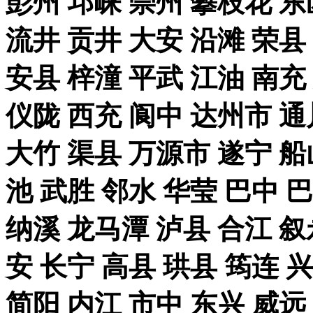
彭州 邛崃 崇州 攀枝花 东
流井 贡井 大安 沿滩 荣县
安县 梓潼 平武 江油 南充
仪陇 西充 阆中 达州市 通
大竹 渠县 万源市 遂宁 船
池 武胜 邻水 华莹 巴中 
纳溪 龙马潭 泸县 合江 叙
安 长宁 高县 珙县 筠连 
简阳 内江 市中 东兴 威远