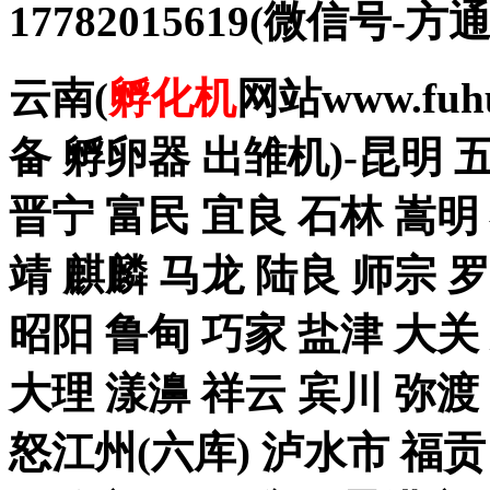
17782015619(微信
云南(
孵化机
网站www.fu
备 孵卵器 出雏机)-昆明 
晋宁 富民 宜良 石林 嵩明
靖 麒麟 马龙 陆良 师宗 
昭阳 鲁甸 巧家 盐津 大关
大理 漾濞 祥云 宾川 弥渡
怒江州(六库) 泸水市 福贡