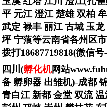
玉溪 红塔 江川 澄江(孔雀
平 元江 澄江 楚雄 双柏 
武定 禄丰 丽江 古城 玉
坪 宁蒗等云南省各州区
拨打18687719818(
四川(
孵化机
网站www.fu
备 孵卵器 出雏机)-成都 
青白江 新都 金堂 双流 温