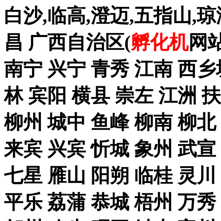
白沙,临高,澄迈,五指山,琼
昌 广西自治区(
孵化机
网站
南宁 兴宁 青秀 江南 西乡
林 宾阳 横县 崇左 江洲 
柳州 城中 鱼峰 柳南 柳北
来宾 兴宾 忻城 象州 武宣
七星 雁山 阳朔 临桂 灵川
平乐 荔蒲 恭城 梧州 万秀