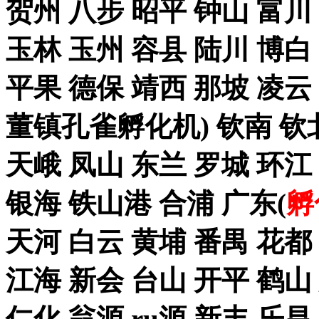
贺州 八步 昭平 钟山 富川
玉林 玉州 容县 陆川 博白
平果 德保 靖西 那坡 凌云
董镇孔雀孵化机) 钦南 钦
天峨 凤山 东兰 罗城 环江
银海 铁山港 合浦 广东(
孵
天河 白云 黄埔 番禺 花都
江海 新会 台山 开平 鹤山
仁化 翁源 ru源 新丰 乐昌