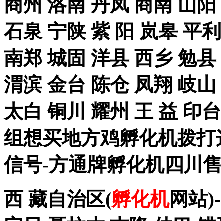
商州 洛南 丹凤 商南 山阳
石泉 宁陕 紫 阳 岚皋 平
南郑 城固 洋县 西乡 勉县
渭滨 金台 陈仓 凤翔 岐山
太白 铜川 耀州 王 益 
组想买地方鸡孵化机拨打这个手
信号-方通牌孵化机四川售
西 藏自治区(
孵化机
网站)