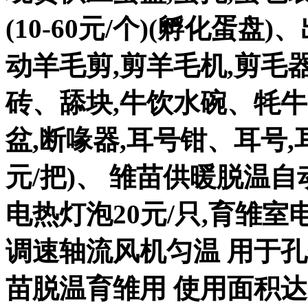
(10-60元/个)(孵化蛋盘)
动羊毛剪,剪羊毛机,剪毛器
砖、舔块,牛饮水碗、牦牛
盆,断喙器,耳号钳、耳号,耳
元/把)、 雏苗供暖脱温自
电热灯泡20元/只,育雏室电热
调速轴流风机匀温 用于孔
苗脱温育雏用 使用面积达20