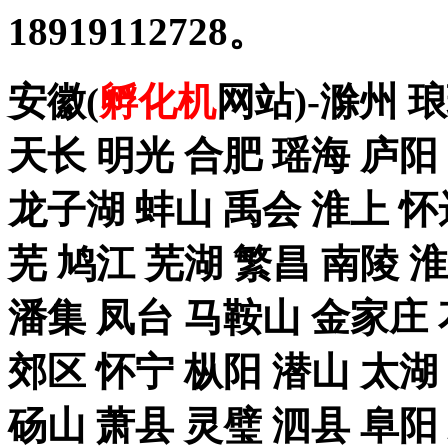
18919112728。
安徽(
孵化机
网站)-滁州 
天长 明光 合肥 瑶海 庐阳
龙子湖 蚌山 禹会 淮上 怀
芜 鸠江 芜湖 繁昌 南陵 
潘集 凤台 马鞍山 金家庄 
郊区 怀宁 枞阳 潜山 太湖
砀山 萧县 灵璧 泗县 阜阳