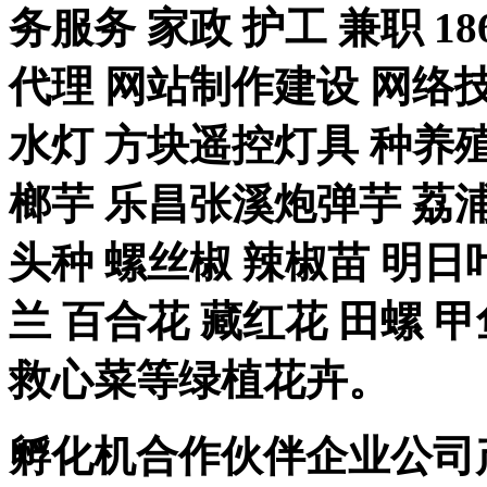
务服务 家政 护工 兼职 18
代理 网站制作建设 网络技
水灯 方块遥控灯具 种养殖-
榔芋 乐昌张溪炮弹芋 荔浦
头种 螺丝椒 辣椒苗 明日
兰 百合花 藏红花 田螺 甲
救心菜等绿植花卉。
孵化机合作伙伴企业公司产品 豆