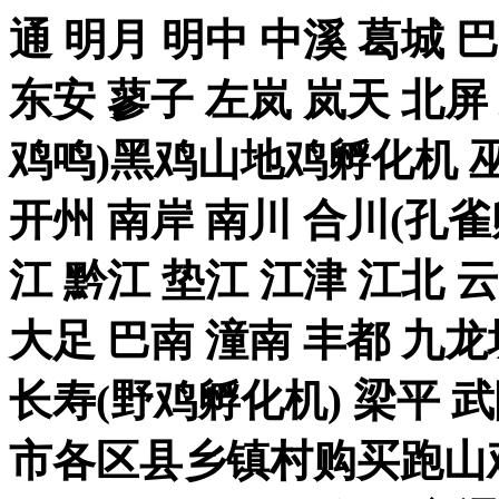
通 明月 明中 中溪 葛城 
东安 蓼子 左岚 岚天 北屏
鸡鸣)黑鸡山地鸡孵化机 巫
开州 南岸 南川 合川(孔雀
江 黔江 垫江 江津 江北 
大足 巴南 潼南 丰都 九龙
长寿(野鸡孵化机) 梁平 
市各区县乡镇村购买跑山