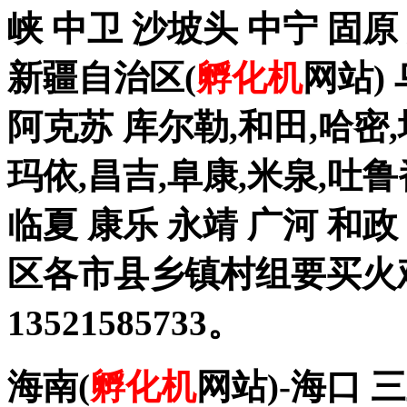
峡 中卫 沙坡头 中宁 固原
新疆自治区(
孵化机
网站)
阿克苏 库尔勒,和田,哈密,
玛依,昌吉,阜康,米泉,吐鲁
临夏 康乐 永靖 广河 和
区各市县乡镇村组要买火
13521585733。
海南(
孵化机
网站)-海口 三