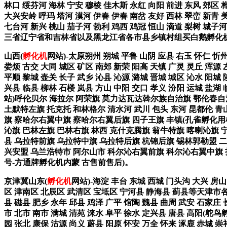
林口 绥芬河 海林 宁安 穆棱 佳木斯 永红 向阳 前进 东风 郊区 桦
大兴安岭 呼玛 塔河 漠河 伊春 伊春 南岔 友好 西林 翠峦 新青 
七台河 新兴 桃山 茄子河 勃利 鸡西 鸡冠 恒山 滴道 梨树 城子河
三省辽宁省和吉林省以及黑龙江省各市县乡镇村组买白鹅孵化机打13
山西(
孵化机
网站)-太原朔州 朔城 平鲁 山阴 应县 右玉 怀仁 忻州
娄烦 古交 大同 城区 矿区 南郊 新荣 阳高 天镇 广灵 灵丘 浑源 
平顺 黎城 壶关 长子 武乡 沁县 沁源 潞城 晋城 城区 沁水 阳城 
兴县 临县 柳林 石楼 岚县 方山 中阳 交口 孝义 汾阳 运城 盐
站)呼伦贝尔 海拉尔 阿荣旗 莫力达瓦达斡尔族自治旗 鄂伦春自治
土默特左旗 托克托 和林格尔 清水河 武川 包头 东河 昆都伦 青
旗 察哈尔右翼中旗 察哈尔右翼后旗 四子王旗 丰镇(孔雀孵化用机
沁旗 巴林左旗 巴林右旗 林西 克什克腾旗 翁牛特旗 喀喇沁旗 
县 乌拉特前旗 乌拉特中旗 乌拉特后旗 杭锦后旗 锡林郭勒盟 
兴安盟 乌兰浩特市 阿尔山市 科尔沁右翼前旗 科尔沁右翼中旗 扎
号-方通牌孵化机内蒙 古售前售后)。
京津冀山东(
孵化机
网站)-海淀 丰台 东城 西城 门头沟 大兴 
区 津南区 北辰区 武清区 宝坻区 宁河县 静海县 蓟县等天津市各
县 磁县 肥乡 永年 邱县 鸡泽 广平 馆陶 魏县 曲周 武安 石家庄 
市 北市 南市 满城 清苑 涞水 阜平 徐水 定兴县 唐县 高阳(鸵鸟
园 张北 康保 沽源 尚义 蔚县 阳原 怀安 万全 怀来 涿鹿 赤城 崇