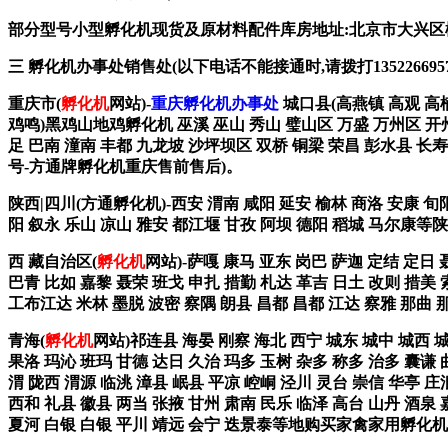
部分型号小型孵化机现货及原材料配件库房地址:北京市大兴区榆垡镇辛
三 孵化机办事处销售处(以下电话不能接通时,请拨打135226695
重庆市(
孵化机
网站)-
重庆孵化机办事处
城口县(高燕镇 高观 高楠
鸡鸣)黑鸡山地鸡孵化机 巫溪 巫山 秀山 璧山区 万盛 万州区 开州
足 巴南 潼南 丰都 九龙坡 沙坪坝区 双桥 铜梁 荣昌 彭水县 长
号-方通牌孵化机重庆售前售后)。
陕西|四川(方通孵化机)-西安 渭南 咸阳 延安 榆林 商洛 安康 旬阳
阳 叙永 乐山 凉山 雅安 都江堰 甘孜 阿坝 德阳 稻城 马尔康
西 藏自治区(
孵化机
网站)-萨嘎 康马 亚东 岗巴 萨迦 定结 定日
巴青 比如 嘉黎 聂荣 班戈 申扎 措勤 札达 革吉 日土 改则 措美 
工布江达 米林 墨脱 波密 察隅 朗县 昌都 昌都 江达 察雅 那曲
青海(
孵化机
网站)祁连县 海晏 刚察 海北 西宁 城东 城中 城西 
果洛 玛沁 班玛 甘德 达日 久治 玛多 玉树 杂多 称多 治多 囊谦 
渭 陇西 渭源 临洮 漳县 岷县 平凉 崆峒 泾川 灵台 崇信 华亭 庄
西和 礼县 徽县 两当 张掖 甘州 肃南 民乐 临泽 高台 山丹 酒泉 
夏河 白银 白银 平川 靖远 会宁 迭景泰等地购买家禽家用孵化机拨这