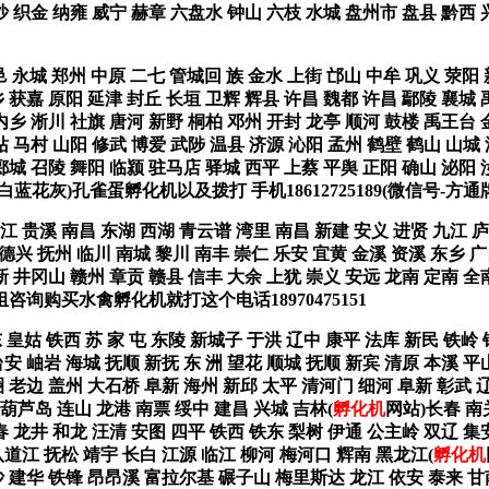
金沙 织金 纳雍 威宁 赫章 六盘水 钟山 六枝 水城 盘州市 盘县 黔
邑 永城 郑州 中原 二七 管城回 族 金水 上街 邙山 中牟 巩义 荥阳
 获嘉 原阳 延津 封丘 长垣 卫辉 辉县 许昌 魏都 许昌 鄢陵 襄城 
内乡 淅川 社旗 唐河 新野 桐柏 邓州 开封 龙亭 顺河 鼓楼 禹王台 
站 马村 山阳 修武 博爱 武陟 温县 济源 沁阳 孟州 鹤壁 鹤山 山
郾城 召陵 舞阳 临颍 驻马店 驿城 西平 上蔡 平舆 正阳 确山 泌阳 
蓝花灰)孔雀蛋孵化机以及拨打 手机18612725189(微信号-方
 贵溪 南昌 东湖 西湖 青云谱 湾里 南昌 新建 安义 进贤 九江 庐
 德兴 抚州 临川 南城 黎川 南丰 崇仁 乐安 宜黄 金溪 资溪 东乡 广
新 井冈山 赣州 章贡 赣县 信丰 大余 上犹 崇义 安远 龙南 定南 全
咨询购买水禽孵化机就打这个电话18970475151
 皇姑 铁西 苏 家 屯 东陵 新城子 于洪 辽中 康平 法库 新民 铁岭
安 岫岩 海城 抚顺 新抚 东 洲 望花 顺城 抚顺 新宾 清原 本溪 平
 老边 盖州 大石桥 阜新 海州 新邱 太平 清河门 细河 阜新 彰武 辽
葫芦岛 连山 龙港 南票 绥中 建昌 兴城 吉林(
孵化机
网站)长春 南
春 龙井 和龙 汪清 安图 四平 铁西 铁东 梨树 伊通 公主岭 双辽 集
八道江 抚松 靖宇 长白 江源 临江 柳河 梅河口 辉南 黑龙江(
孵化机
沙 建华 铁锋 昂昂溪 富拉尔基 碾子山 梅里斯达 龙江 依安 泰来 甘