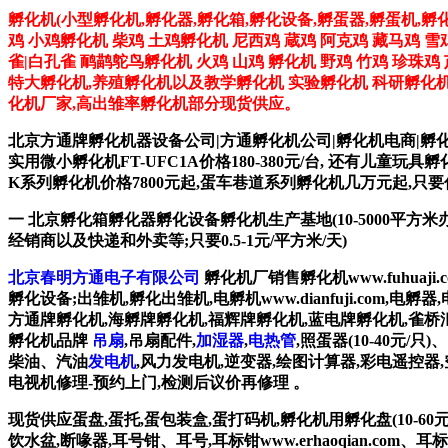
孵化机(小型孵化机,孵化器,孵化箱,孵化设备,孵蛋器,孵蛋机,孵
鸡 小鸡孵化机 柴鸡 土鸡孵化机 尼西鸡 蔵鸡 阿克鸡 藏马鸡 雪
雀|白孔雀 鸸鹋鸵鸟孵化机 火鸡 山鸡 孵化机 野鸡 竹鸡 珍珠
特大孵化机,养殖孵化机以及教学孵化机 实验孵化机 科研孵化机 
化机厂家,高出雏率孵化机部分现货供应。
北京方通牌孵化机器设备公司|方通孵化机公司|孵化机电商|孵
实用微小孵化机FT-UFC1A价格180-380元/台, 还有儿童玩具
K系列孵化机价格7800元起,蛋车巷道系列孵化机几万元起,
一 北京孵化箱孵化器孵化设备孵化机生产基地(10-5000平
经销商以及快递和外卖等;只要0.5-1元/平方米/天)
北京春明方通电子有限公司
孵化机厂销售孵化机www.fuhuaji.co
孵化设备;出雏机,孵化出雏机,电孵机www.dianfuji.com,电孵器
方通牌孵化机,海孵牌孵化机,福辉牌孵化机,蓝电牌孵化机,雀桥
孵化机品牌
吊扇
,吊扇配件,
加湿器
,
电热管
,照蛋器(10-40元/
柴油、汽油
发电机
,风力发电机,逆变器,绘图计算器,彩电遥控器,
电视机修理-预约上门,检测后议价再修理 。
现货供应蛋盘,蛋托,蛋包装盒,蛋打码机,孵化机用孵化盘(10-60元
饮水盆,断喙器,耳号钳、耳号,耳标钳www.erhaoqian.com、耳