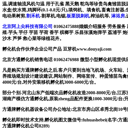
温,调速轴流风机匀温 用于孔雀 黑天鹅 鸵鸟等珍贵鸟禽雏苗脱温育雏
水盒|饮水筒,鸡脚环(0.1-0.8元/只),填饲机、填食机,畜
电动果树剪,
割禾机
-割草机,电锯,
板栗脱刺机
,榨油机等,
淋浴房
北京阿上尖科技有限公司
01062475888婚姻介绍服务 劳务服
殖-芋头 芋仔 芋苗 芋荷 香芋 槟榔芋 乐昌张溪炮弹芋 荔浦芋 
沙木 芦笋 救心菜等绿植花卉。
孵化机合作伙伴企业公司产品 豆芽机www.douyaji.com
北京方通孵化机销售电话 01062476988 微型小型孵化机现货供应 135
凡是购买方通牌孵化机之后,客户只要到当地飞机场、火车站、
养殖场规划设计建设建议,网站制作、网络宣传、种蛋雏苗鸟禽供
4000元/台,对外安装移机孵化机3000-6000元/台。
部分个别-河北山东产低端次品孵化机改造2000-8000元/台,江
湖南产模仿方通孵化机,原装zheng品配件更换1000-3000元/台
方通牌孵化机器设备公司办公地址:北京市房山区卓秀北街10号院2
孵化机即时技术支持,孵化机图文微信号:fuhuashebei(名字:方通牌孵化机公
方通牌孵化机公司8289)