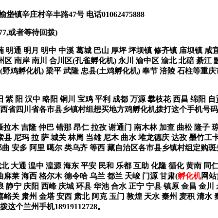
庄村辛丰路47号 电话01062475888
77,或者等待回拨)
 明通 明月 明中 中溪 葛城 巴山 厚坪 坪坝镇 修齐镇 庙坝镇 咸宜
区 南岸 南川 合川区(孔雀孵化机) 永川 渝中区 渝北 北碚 綦江 
寿(野鸡孵化机) 梁平 武隆 忠县(土鸡孵化机) 奉节 涪陵 石柱等重
 紫 阳 汉中 略阳 铜川 宝鸡 平利 成都 万源 攀枝花 西昌 绵阳 自
等陕西省四川省各市县乡镇村组想买地方鸡孵化机拨打这个手机号码1898
 聂拉木 吉隆 仲巴 错那 昂仁 拉孜 谢通门 南木林 加查 曲松 隆子 
索县 尼玛 拉 萨 城关 林周 当雄 尼木 曲水 堆龙德庆 达孜 墨竹工
 那曲 安多 阿里 噶尔 类乌齐 等西 藏自治区各市县乡镇村组定购斑头
城北 大通 湟中 湟源 海东 平安 民和 乐都 互助 化隆 循化 黄南 
曲麻莱 海西 格尔木 德令哈 乌兰 都兰 天峻 门源 甘肃(
孵化机
网站
浪 静宁 庆阳 西峰 庆城 环县 华池 合水 正宁 宁县 镇原 金昌 金川
嘉峪关 肃州 金塔 安西 肃北 阿克 玉门 敦煌 天水 秦州 麦积 清水 
个兰州手机18919112728。