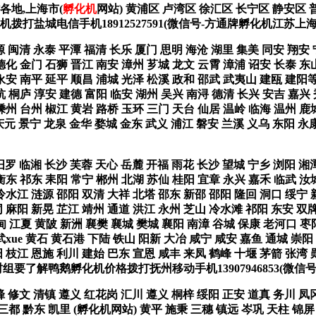
省各地,上海市(
孵化机
网站) 黄浦区 卢湾区 徐汇区 长宁区 静安区 
机拨打盐城电信手机18912527591(微信号-方通牌孵化机江苏上
源 闽清 永泰 平潭 福清 长乐 厦门 思明 海沧 湖里 集美 同安 翔安
德化 金门 石狮 晋江 南安 漳州 芗城 龙文 云霄 漳浦 诏安 长泰 东
宁 永安 南平 延平 顺昌 浦城 光泽 松溪 政和 邵武 武夷山 建瓯 
杭 桐庐 淳安 建德 富阳 临安 湖州 吴兴 南浔 德清 长兴 安吉 嘉兴
嵊州 台州 椒江 黄岩 路桥 玉环 三门 天台 仙居 温岭 临海 温州 
 庆元 景宁 龙泉 金华 婺城 金东 武义 浦江 磐安 兰溪 义乌 东
汨罗 临湘 长沙 芙蓉 天心 岳麓 开福 雨花 长沙 望城 宁乡 浏阳 湘
衡东 祁东 耒阳 常宁 郴州 北湖 苏仙 桂阳 宜章 永兴 嘉禾 临武 汝
冷水江 涟源 邵阳 双清 大祥 北塔 邵东 新邵 邵阳 隆回 洞口 绥宁 
同 麻阳 新晃 芷江 靖州 通道 洪江 永州 芝山 冷水滩 祁阳 东安 双
甸 江夏 黄陂 新洲 襄樊 襄城 樊城 襄阳 南漳 谷城 保康 老河口 枣
xue 黄石 黄石港 下陆 铁山 阳新 大冶 咸宁 咸安 嘉鱼 通城 崇阳
 枝江 恩施 利川 建始 巴东 宣恩 咸丰 来凤 鹤峰 十堰 茅箭 张湾 
村组要了解鸭鹅孵化机价格拨打抚州移动手机13907946853(微
烽 修文 清镇 遵义 红花岗 汇川 遵义 桐梓 绥阳 正安 道真 务川 凤
 三都 黔东 凯里 (孵化机网站) 黄平 施秉 三穗 镇远 岑巩 天柱 锦屏