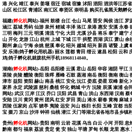
港 兴化 靖江 泰兴 姜堰 宿迁 宿城 宿豫 沭阳 泗阳 泗洪等江苏
山区 松江区 青浦区 南汇区 奉贤区 崇明县 购买孔雀黑天鹅孵化
福建(
孵化机
网站)-福州 鼓楼 台江 仓山 马尾 晋安 闽侯 连江 罗
涵江 荔城 秀屿 仙游 泉州 鲤城 丰泽 洛江 泉港 惠安 安溪 永春 
三明 梅列 三元 明溪 清流 宁化 大田 尤溪 沙县 将乐 泰宁 建
山 开化 龙游 江山 杭州 上城 下城 江干 拱墅 西湖 滨江 萧山 余
鄞州 象山 宁海 余姚 慈溪 奉化 绍兴 越城 绍兴 新昌 诸暨 上虞 
安 乐清(鸽子孵化用机器) 丽水 莲都 青田 缙云 遂昌 松阳 云和
鸡|鸽子孵化机就拨杭州手机18968114840。
湖南(
孵化机
网站)-岳阳 岳阳楼 云溪 君山 岳阳 华容 湘阴 平江 
茶陵 炎陵 醴陵 衡阳 珠晖 雁峰 石鼓 蒸湘 南岳 衡阳 衡南 衡山 
津市 益阳 资阳 赫山 南县 桃江 安化 沅江 娄底 娄星 双峰 新化 
家界 永定 武陵源 慈利 桑植 怀化 鹤城 中方 沅陵 辰溪 溆浦 会
网站) 武汉 江岸 江汉 乔口 汉阳 武昌 青山 洪山 东西湖 汉南 蔡
安陆 汉川 黄冈 黄州 团风 红安 罗田 英山 浠水 蕲春 黄梅 麻城 武
西陵 伍家岗 点军 猇亭 夷陵 远安 兴山 秭归 长阳 五峰 宜都 当阳
宝 掇刀 京山 沙洋 钟祥 仙桃 潜江 天门等湖北省各地市县乡镇
贵州(
孵化机
网站)-贵阳 南明 云岩 花溪 乌当 白云 小河 开阳 息
黔南 都匀 福泉 荔波 贵定 瓮 安 独山 平塘 罗甸 长顺 龙里 惠水