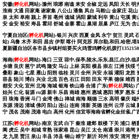
安徽(
孵化机
网站)-滁州 琅琊 南谯 来安 全椒 定远 凤阳 天长 明
淮南 大通 田家庵 谢家集 八公山 潘集 凤台 马鞍山 金家庄 花山 雨
泉 太和 阜南 颍上 界首 亳州 谯城 涡阳 蒙城 利辛 黄山 屯溪 黄
安 金安 裕安 寿县 霍邱 舒城 金寨 霍山 巢湖 居巢 庐江 无为 含山
宁夏自治区(
孵化机
网站)-银川 兴庆 西夏 金凤 永宁 贺兰 灵武 
站) 乌鲁 木齐 和田 昌吉 伊犁 喀什 阿克苏 库尔勒,和田,哈密,
夏新疆自治区各市县乡镇村组要买火鸡雪鸡孵化机拨打13521585
海南(
孵化机
网站)-海口 三亚 琼中,保亭,陵水,乐东,昌江,白沙,临
乡塘 良庆 邕宁 武鸣 隆安 马山 上林 宾阳 横县 崇左 江洲 扶绥 
叠彩 象山 七星 雁山 阳朔 临桂 灵川 全州 兴安 永福 灌阳 龙胜 
容县 陆川 博白 兴业 北流 百色 右江 田阳 田东 平果 德保 靖西
都安 大化 宜州 北海 海城 银海 铁山港 合浦 广东(
孵化机
网站) 
始兴 仁化 翁源 ru源 新丰 乐昌 南雄 惠州 惠城 惠阳 博罗 惠东 
田 珠海 香洲 斗门 金湾 佛山 禅城 南海 顺德 三水 高明 肇庆 端
东源 清远 清城 佛冈 阳山 连山 连南 清新 英德 连州 云浮 云城 
宁 茂名 茂南 茂港 电白 高州 化州 信宜等海南省孵化金丝雀,
江苏(
孵化机
网站)-南京 玄武 白下 秦淮 建邺 鼓楼 下关 浦口 栖
阊 虎丘 吴中 相城 常熟 张家港 昆山 吴江 太仓 南通 崇川 港闸 
龙 九里 贾汪 泉山 丰县 沛县 铜山 睢宁 新沂 邳州 淮安 清河 楚