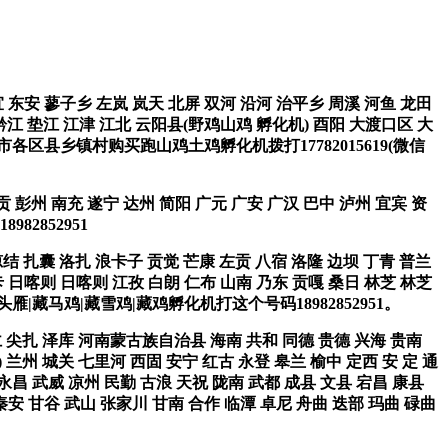
 东安 蓼子乡 左岚 岚天 北屏 双河 沿河 治平乡 周溪 河鱼 龙田
黔江 垫江 江津 江北 云阳县(野鸡山鸡 孵化机) 酉阳 大渡口区 大
庆市各区县乡镇村购买跑山鸡土鸡孵化机拨打17782015619(微信
贡 彭州 南充 遂宁 达州 简阳 广元 广安 广汉 巴中 泸州 宜宾 资
2852951
琼结 扎囊 洛扎 浪卡子 贡觉 芒康 左贡 八宿 洛隆 边坝 丁青 普兰
卡 日喀则 日喀则 江孜 白朗 仁布 山南 乃东 贡嘎 桑日 林芝 林芝
雁|藏马鸡|藏雪鸡|藏鸡孵化机打这个号码18982852951。
同仁 尖扎 泽库 河南蒙古族自治县 海南 共和 同德 贵德 兴海 贵南
) 兰州 城关 七里河 西固 安宁 红古 永登 皋兰 榆中 定西 安 定 通
 永昌 武威 凉州 民勤 古浪 天祝 陇南 武都 成县 文县 宕昌 康县
秦安 甘谷 武山 张家川 甘南 合作 临潭 卓尼 舟曲 迭部 玛曲 碌曲