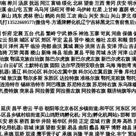
南 桦川 汤原 抚远 同江 富锦 绥化 北林 望奎 兰西 青冈 庆安 明
美溪 金山屯 五营 乌马河 汤旺河 带岭 乌伊岭 红星 上甘岭 嘉荫 铁
 麻山 鸡东 虎林 密山 鹤岗 向阳 工农 南山 兴安 东山 兴山 萝北 
522669577(微信号-方通牌孵化机辽宁吉林黑龙江售前售后
 忻府 定襄 五台 代县 繁峙 宁武 静乐 神池 五寨 岢岚 河曲 保德
左云 阳泉 城区 矿区 郊区 平定 盂县 晋中 榆次 榆社 左权 和顺 昔
陵川 泽州 高平 临汾 尧都 曲沃 翼城 襄汾 洪洞 古县 安泽 浮山 吉
湖 临猗 万荣 闻喜 稷山 新绛 绛县 垣曲 夏县 平陆 芮城 永济 
旗 鄂温克族自治旗 陈巴尔虎旗 新巴尔虎左旗 新巴尔虎右旗 满洲里
山 白云矿区 土默特右旗 固阳 达尔罕茂明安联合旗 乌海 海勃湾 海
器) 通辽 科尔沁区 科尔沁左翼中旗 科尔沁左翼后旗 开鲁 库伦旗
宁城 敖汉旗 鄂尔多斯 东胜区 达拉特旗 准格尔旗 鄂托克前旗 鄂托
二连浩特市 锡林浩特市 阿巴嘎旗 苏尼特左旗 苏尼特右旗 东乌珠穆
赉特旗 突泉县 阿拉善盟 阿拉善左旗 阿拉善右旗 额济纳旗等内蒙 
房山 延庆 昌平 密云 平谷 朝阳等北京各区乡镇街道;和平区 河东区 
区县乡镇村组街道买山鸡野鸡孵化机; 河北(孵化机网站)-邯郸 邯山
长安 桥东 桥西 新华 井陉 裕华区 井陉 正定 栾城 行唐 灵寿 高邑 
孵化用机器) 容城 涞源 望都 安新 易县 曲阳 蠡县 顺平 博野 雄县
礼 承德 双桥 双滦 鹰手营子矿 承德 兴隆 平泉 滦平 隆化 丰宁 宽城