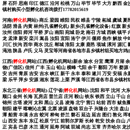
屏 石阡 思南 印江 德江 沿河 松桃 万山 毕节 毕节 大方 黔西 
镇村购买小型孵化机咨询拨打17782015619
河南(
孵化机
网站)-商丘 梁园 睢阳 民权 睢县 宁陵 柘城 虞城 夏
汤阴 滑县 内黄 林州(孔雀孵化机) 新乡(孔雀孵化设备) 红旗 新乡
汝州 信阳 师河 平桥 罗山 南阳 宛城 卧龙 南召 方城 西峡 镇平 
龙 孟津 新安 栾川 嵩县 汝阳 宜阳 洛宁 伊川 偃师 焦作 解放 中
川汇 扶沟 西华 商水 沈丘 郸城 淮阳 太康 鹿邑 项城 漯河 源汇 
渑池 陕县 卢氏 义马 灵宝等河南省各地市县乡镇村组买地方鸡(白
江西(
孵化机
网站)江西(孵化机网站)新余 渝水 分宜 鹰潭 月湖 余江
饶(广信区) 信州 广丰 玉山 铅山 横峰 弋阳 余干 鄱阳 万年 婺源
安 吉州 青原 吉安 吉水 峡江 新干 永丰 泰和 遂川 万安 安福 永
梁 乐平 萍乡 安源 湘东 莲花 上栗 芦溪 等江西省各市县乡镇村组
东北三省(
孵化机
网站)-辽宁省(
孵化机
网站)-沈阳 和平 沈河 大东
顺口 金州 长海 瓦房店 普兰店 庄河 鞍山 铁东 铁西 立山 千山 台
锦州 古塔 凌河 太和 黑山 义县 凌海 北宁 营口 站前 西市 鲅鱼圈
朝阳 建平 喀喇沁左翼 北票 凌源 盘锦 双台子 兴隆台 大洼 盘山 
潭 船营 丰满 永吉 蛟河 桦甸 舒兰 磐石 延边 延吉 图们 敦化 珲
山 西安 东丰 东辽 松原 宁江 前郭尔罗斯 长岭 乾安 扶余 白山 
正 宾县 巴彦 木兰 通河 延寿 阿城 双城 尚志 五常 齐齐哈尔 龙