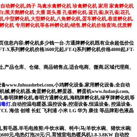
全自动孵化机,鸽子 鸟禽水禽孵化机 珍禽孵化机 家用 家禽孵化机
 白|黑天鹅孵化机 大雁 斑头雁 孔雀孵化机-蓝孔雀|灰孔雀|花孔
机,中型孵化机,大型孵化机,八角孵化机,蛋车孵化机,巷道孵化机,
子孵化机 专用孵化机等各种孵化机)销售,孵化机价格查询,优质孵
网页信息内容;孵化机多少钱一台-方通牌孵化机既有业余超低价位
-X系列孵化机价格3600元起,FT-Q系列孵化机价格4800起,FT-
络处,产品仓库、仓储、商品销售点,适合电商、微商,区域代理商、
孵化设备www.fuhuashebei.com,小鸡孵化设备,家用孵化设备,全自动
化机械,孵化机器,禽蛋孵化机,孵蛋器、孵蛋机www.fudanji.com,
机,春明牌孵化机,春明方通孵化机,海鸥牌孵化机,绿亨牌孵化机等
消毒灯
,自动控温电暖器,温控设备,控湿设备,恒温设备, 控温设备,
L 海信 创维 长虹 飞利浦 小米 LG 华为 康佳 等品牌彩色液晶
羊毛机,剪毛器,羊毛电推剪;牛饮水碗、牦牛|马|羊饮水碗、猪饮水碗|
680元,电热灯泡20元/只,育雏室电热暖风机1.8-3.8KW 自动控