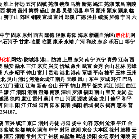
会 淮上 怀远 五河 固镇 芜湖 镜湖 马塘 新芜 鸠江 芜湖 繁昌 南陵
西 桐城 宿州 墉桥 砀山 萧县 灵璧 泗县 阜阳 颍州 颍东 颍泉 临
山 狮子山 郊区 铜陵 宣城 宣州 郎溪 广德 泾县 绩溪 旌德 宁国 六
 中宁 固原 原州 西吉 隆德 泾源 彭阳 海原 新疆自治区(
孵化机
网
宁,石河子 甘肃-临夏 临夏 康乐 永靖 广河 和政 东乡 积石山 等宁
孵化机
网站) 防城港 港口 防城 上思 东兴 南宁 兴宁 青秀 江南 西
寨 融安 融水 三江 来宾 兴宾 忻城 象州 武宣 金秀 合山 桂林 秀峰
州 八步 昭平 钟山 富川 贵港 港北 港南 覃塘 平南 桂平 玉林 玉州
钦北 灵山 浦北 河池金城江 南丹 天峨 凤山 东兰 罗城 环江 巴马
化 江门 蓬江 江海 新会 台山 开平 鹤山 恩平 韶关 武江 浈江 曲江
平 濠 江 潮阳 潮南 澄海 南澳 深圳 罗湖 福田 南山 宝安 龙岗 盐
 遂溪 徐闻 廉江 雷州 吴川 中山 河源 源城 紫金 龙川 连平 和平
 陆丰 阳 江 江城 阳西 阳东 阳春 揭阳 榕城 揭东 揭西 惠来 普
4187。
阴 宜兴 镇江 京口 润州 丹徒 丹阳 扬中 句容 苏州 沧浪 平江 金
都 盐城 盐都 响水 滨海 阜宁 射阳 建湖 东台 大丰区 徐州 鼓楼 云
海 灌云 灌南 常州 天宁 钟楼 戚墅堰 武进 溧阳 金坛 泰州 海陵 高