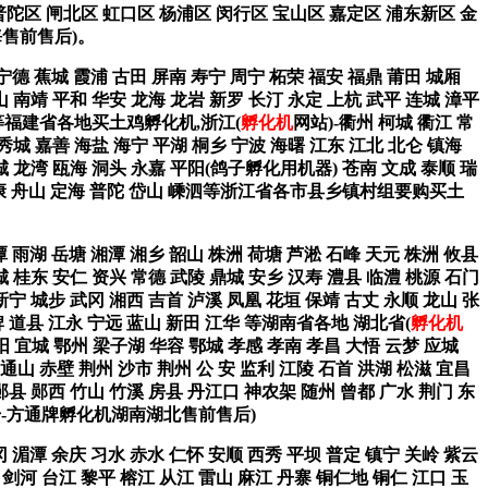
普陀区 闸北区 虹口区 杨浦区 闵行区 宝山区 嘉定区 浦东新区 金
海售前售后)。
 宁德 蕉城 霞浦 古田 屏南 寿宁 周宁 柘荣 福安 福鼎 莆田 城厢
山 南靖 平和 华安 龙海 龙岩 新罗 长汀 永定 上杭 武平 连城 漳平
建阳等福建省各地买土鸡孵化机,浙江(
孵化机
网站)-衢州 柯城 衢江 常
 秀城 嘉善 海盐 海宁 平湖 桐乡 宁波 海曙 江东 江北 北仑 镇海
鹿城 龙湾 瓯海 洞头 永嘉 平阳(鸽子孵化用机器) 苍南 文成 泰顺 瑞
阳 永康 舟山 定海 普陀 岱山 嵊泗等浙江省各市县乡镇村组要购买土
潭 雨湖 岳塘 湘潭 湘乡 韶山 株洲 荷塘 芦淞 石峰 天元 株洲 攸县
城 桂东 安仁 资兴 常德 武陵 鼎城 安乡 汉寿 澧县 临澧 桃源 石门
新宁 城步 武冈 湘西 吉首 泸溪 凤凰 花垣 保靖 古丈 永顺 龙山 张
牌 道县 江永 宁远 蓝山 新田 江华 等湖南省各地 湖北省(
孵化机
阳 宜城 鄂州 梁子湖 华容 鄂城 孝感 孝南 孝昌 大悟 云梦 应城
 通山 赤壁 荆州 沙市 荆州 公 安 监利 江陵 石首 洪湖 松滋 宜昌
郧县 郧西 竹山 竹溪 房县 丹江口 神农架 随州 曾都 广水 荆门 东
信号-方通牌孵化机湖南湖北售前售后)
冈 湄潭 余庆 习水 赤水 仁怀 安顺 西秀 平坝 普定 镇宁 关岭 紫云
 剑河 台江 黎平 榕江 从江 雷山 麻江 丹寨 铜仁地 铜仁 江口 玉