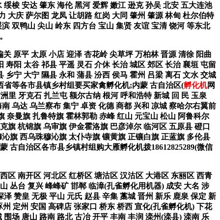
水 绥棱 安达 肇东 海伦 黑河 爱辉 嫩江 逊克 孙吴 北安 五大连池
力 大庆 萨尔图 龙凤 让胡路 红岗 大同 肇州 肇源 林甸 杜尔伯特
绥滨 双鸭山 尖山 岭东 四方台 宝山 集贤 友谊 宝清 饶河 等东北
)。
 偏关 原平 太原 小店 迎泽 杏花岭 尖草坪 万柏林 晋源 清徐 阳曲
阳 寿阳 太谷 祁县 平遥 灵石 介休 长治 城区 郊区 长治 襄垣 屯留
县 乡宁 大宁 隰县 永和 蒲县 汾西 侯马 霍州 吕梁 离石 文水 交城
河津 山西省等各市县镇乡村组要买家禽孵化机;内蒙 古自治区(
孵化机
网
 牙克石 扎兰屯 额尔古纳 根河 呼和浩特 新城 回 民 玉泉
南 乌达 乌兰察布 集宁 卓资 化德 商都 兴和 凉城 察哈尔右翼前
 奈曼旗 扎鲁特旗 霍林郭勒 赤峰 红山 元宝山 松山 阿鲁科尔
克旗 杭锦旗 乌审旗 伊金霍洛旗 巴彦淖尔 临河区 五原县 磴口
沁旗 西乌珠穆沁旗 太仆寺旗 镶黄旗 正镶白旗 正蓝旗 多伦县
古自治区各市县乡镇村组购大雁孵化机拨18612825289(微信
河西区 南开区 河北区 红桥区 塘沽区 汉沽区 大港区 东丽区 西青
 丛台 复兴 峰峰矿 邯郸 临漳(孔雀孵化用机器) 成安 大名 涉
深泽 赞皇 无极 平山 元氏 赵县 辛集 藁城 晋州 新乐 鹿泉 保定 新
 涿州 定州 安国 高碑店 张家口 桥东 桥西 宣化(孔雀孵化机) 下花
 围场 唐山 路南 路北 古冶 开平 丰南 丰润 滦州(滦县) 滦南 乐