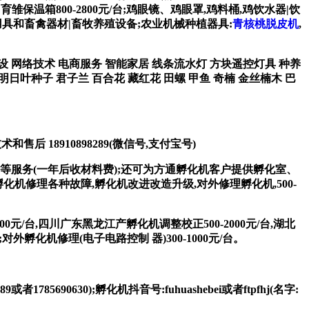
雏保温箱800-2800元/台;鸡眼镜、鸡眼罩,鸡料桶,鸡饮水器|饮
机械用具和畜禽器材|畜牧养殖设备;农业机械种植器具:
青核桃脱皮机
,
站制作建设 网络技术 电商服务 智能家居 线条流水灯 方块遥控灯具 种养
明日叶种子 君子兰 百合花 藏红花 田螺 甲鱼 奇楠 金丝楠木 巴
术和售后 18910898289(微信号,支付宝号)
等服务(一年后收材料费);还可为方通孵化机客户提供孵化室、
机修理各种故障,孵化机改进改造升级,对外修理孵化机,500-
元/台,四川广东黑龙江产孵化机调整校正500-2000元/台,湖北
对外孵化机修理(电子电路控制 器)300-1000元/台。
785690630);孵化机抖音号:fuhuashebei或者ftpfhj(名字: