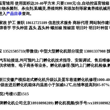
用 使用面积达20-40平方米 只要1300元/台,自动控温育雏箱 育
禽注射器,生物杀菌剂、杀虫剂,虱螨灵,养殖饲料 和添加剂等家禽养殖
,进入
产品目录
查询。
务 家政 护工 兼职 18612725189 信息技术服务 商标代理 网
炮弹香芋 芋头种苗 藠头 藠头种 螺丝椒 辣椒苗 明日叶 明日叶种苗 
21585733(带微信) 中型大型孵化机部分现货 13801337988 技
汽车站接送,均可预约上门孵化机技术指导、安装调试、售后维修
求销售、电子商务等业务。孵化机修理:预约上门孵化机检修,孵化
苏浙江安徽产模拟老式孵化机升级以及蛋车巷道孵化机修理1000-4000
;升级改进后孵化机箱体内温差小于加减0.2℃,出雏率提高到85-97%;
号楼15层1515
司北京18910898289) 孵化机视频(快手号:vx18910898289或者1