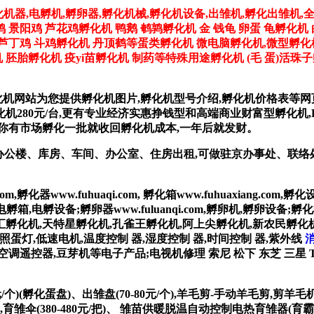
化机器,电孵机,孵卵器,孵化机械,孵化机设备,出雏机,孵化出雏机,
鸡 景阳鸡 芦花鸡孵化机 鸭鹅 鹌鹑孵化机 金 钱龟 卵蛋 龟孵化机
鸡 芦丁鸡 斗鸡孵化机 丹顶鹤等蛋类孵化机 微电脑孵化机,微型孵化
胚胎孵化机 疫yi苗孵化机 制药等特殊用途孵化机 (毛 蛋)活珠
化机网站为您提供孵化机图片,孵化机型号介绍,孵化机价格表等
孵化机280元/台,更有专业经济实惠挣钱型和高端商业财富型孵化机,FT
只要你有市场孵化一批就收回孵化机成本,一年后就发财。
方米办公楼、库房、车间、办公室、住房出租,可做驻京办事处、联
m,孵化器www.fuhuaqi.com, 孵化箱www.fuhuaxiang.com,
,电孵箱,电孵设备;孵卵器www.fuluanqi.com,孵卵机,孵卵设备;孵
汇孵化机,天特星孵化机,孔雀王孵化机,阿上尖孵化机,新农民孵化
只)、照蛋灯,低速电机,温度控制 器,湿度控制 器,时间控制 器,紫外线
空调遥控器,豆芽机等电子产品;电视机修理 索尼 松下 东芝 三星 TC
/个)(孵化蛋盘)、出雏盘(70-80元/个),羊毛剪-手动羊毛剪,剪
标,育雏伞(380-480元/把)、 雏苗供暖脱温自动控制电热育雏器(育霸)