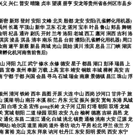
西 兴义 兴仁 普安 晴隆 贞丰 望谟 册亨 安龙等贵州省各州区市县乡
 新密 新郑 登封 安阳 文峰 北关 殷都 龙安 安阳(孔雀孵化用机器)
禹州 长葛 平顶山 新华 卫东 石龙 湛河 宝丰 叶县 鲁山 郏县 舞钢
金明 杞县 通许 尉氏 开封 兰考 洛阳 老城 西工 廛河 涧西 吉利 洛
城 淇滨 浚县 淇县 清丰 南乐 范县 台前 濮阳(孔雀孵化用机器) 周口
汝南 遂平 新蔡 新县 商城 光山 固始 潢川 淮滨 息县 三门峡 湖滨
通牌孵化机河南售前售后)
山 浔阳 九江 武宁 修水 永修 德安 星子 都昌 湖口 彭泽 瑞昌 上
昌 宜春 袁州 奉新 万载 上高 宜丰 靖安 铜鼓 丰城 樟树 高安 吉
南 宁都 于都 兴国 会昌 寻乌 石城 瑞金 南康 景德镇 昌江 珠山 浮
 银州 清河 铁岭 西丰 昌图 开原 大连 中山 西岗 沙河口 甘井子 旅
山 溪湖 明山 南芬 本溪 桓仁 丹东 元宝 振兴 振安 宽甸 东港 凤城
阳 白塔 文圣 宏伟 gong长岭 太子河 辽阳 灯塔 朝阳 双塔 龙城
关 宽城 朝阳 二道 绿园 双阳 农安 九台 榆树 德惠 吉林 昌邑 龙
安 通化 东昌 二道江 通化 白城 洮北 镇赉 通榆 洮南 大安 辽源 龙
网站) 哈尔滨 道里 南岗 道外 香坊 动力 平房 松北 呼兰 依兰 方
南 富裕 克山 克东 拜泉 讷河 牡丹江 东安 阳明 爱民 西安 东宁