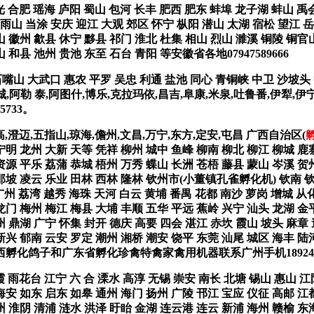
光 合肥 瑶海 庐阳 蜀山 包河 长丰 肥西 肥东 蚌埠 龙子湖 蚌山 禹
山 当涂 安庆 迎江 大观 郊区 怀宁 枞阳 潜山 太湖 宿松 望江 岳
山 徽州 歙县 休宁 黟县 祁门 淮北 杜集 相山 烈山 濉溪 铜陵 铜官
 和县 池州 贵池 东至 石台 青阳 等安徽省各地07947589666
石嘴山 大武口 惠农 平罗 吴忠 利通 盐池 同心 青铜峡 中卫 沙坡头
塔城,阿勒 泰,阿图什,博乐,克拉玛依,昌吉,阜康,米泉,吐鲁番,伊犁,伊
733。
高,澄迈,五指山,琼海,儋州,文昌,万宁,东方,定安,屯昌 广西自治区(
宁明 龙州 大新 天等 凭祥 柳州 城中 鱼峰 柳南 柳北 柳江 柳城 鹿
资源 平乐 荔蒲 恭城 梧州 万秀 蝶山 长洲 苍梧 藤县 蒙山 岑溪 贺
 那坡 凌云 乐业 田林 西林 隆林 钦州市(小董镇孔雀孵化机) 钦南 
广州 荔湾 越秀 海珠 天河 白云 黄埔 番禺 花都 南沙 萝岗 增城 从
龙门 梅州 梅江 梅县 大埔 丰顺 五华 平远 蕉岭 兴宁 汕头 龙湖 金
州 鼎湖 广宁 怀集 封开 德庆 高要 四会 湛江 赤坎 霞山 坡头 麻章
新兴 郁南 云安 罗定 潮州 湘桥 潮安 饶平 东莞 汕尾 城区 海丰 陆河
广西孵化鸽子和广东省孵化珍禽特禽家禽用机器联系广州手机1892425
霞 雨花台 江宁 六 合 溧水 高淳 无锡 崇安 南长 北塘 锡山 惠山 江
海安 如东 启东 如皋 通州 海门 扬州 广陵 邗江 宝应 仪征 高邮 江
州 淮阴 清浦 涟水 洪泽 盱眙 金湖 连云港 连云 新浦 海州 赣榆 东