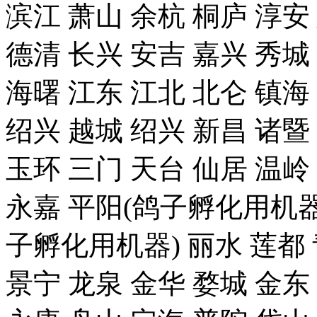
滨江 萧山 余杭 桐庐 淳安
德清 长兴 安吉 嘉兴 秀城
海曙 江东 江北 北仑 镇海
绍兴 越城 绍兴 新昌 诸暨
玉环 三门 天台 仙居 温岭
永嘉 平阳(鸽子孵化用机器)
子孵化用机器) 丽水 莲都 
景宁 龙泉 金华 婺城 金东