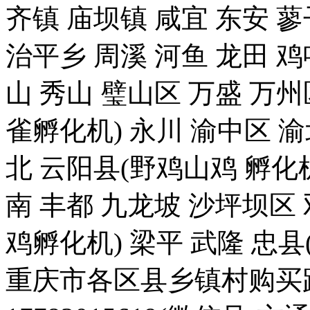
齐镇 庙坝镇 咸宜 东安 蓼
治平乡 周溪 河鱼 龙田 
山 秀山 璧山区 万盛 万州
雀孵化机) 永川 渝中区 渝
北 云阳县(野鸡山鸡 孵化机
南 丰都 九龙坡 沙坪坝区 
鸡孵化机) 梁平 武隆 忠县
重庆市各区县乡镇村购买