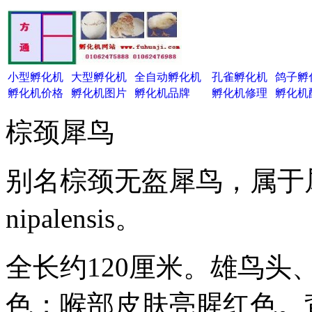
小型孵化机
大型孵化机
全自动孵化机
孔雀孵化机
鸽子孵
孵化机价格
孵化机图片
孵化机品牌
孵化机修理
孵化机
棕颈犀鸟
别名棕颈无盔犀鸟，属于犀鸟
nipalensis。
全长约120厘米。雄鸟
色；喉部皮肤亮腥红色。