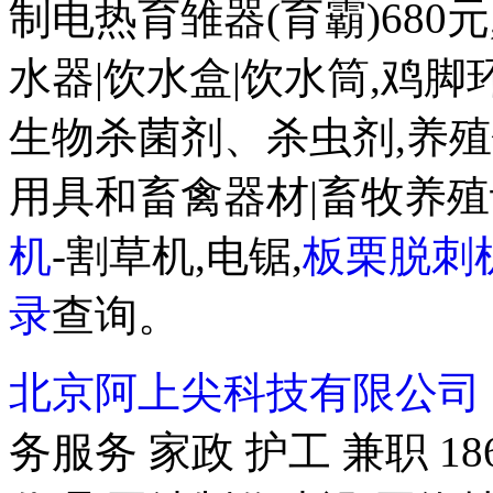
制电热育雏器(育霸)680
水器|饮水盒|饮水筒,鸡脚
生物杀菌剂、杀虫剂,养
用具和畜禽器材|畜牧养殖
机
-割草机,电锯,
板栗脱刺
录
查询。
北京阿上尖科技有限公司
务服务 家政 护工 兼职 18