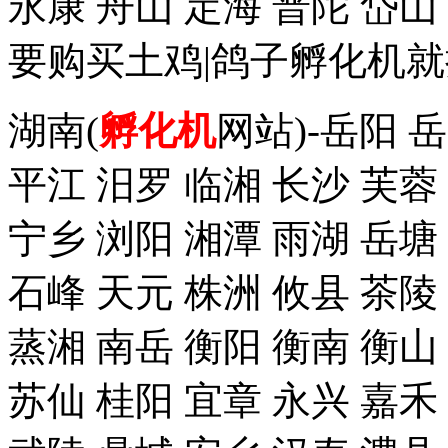
永康 舟山 定海 普陀 岱
要购买土鸡|鸽子孵化机就拨杭
湖南(
孵化机
网站)-岳阳 
平江 汨罗 临湘 长沙 芙蓉
宁乡 浏阳 湘潭 雨湖 岳塘
石峰 天元 株洲 攸县 茶陵
蒸湘 南岳 衡阳 衡南 衡山
苏仙 桂阳 宜章 永兴 嘉禾