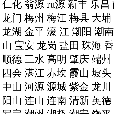
仁化 翁源 ru源 新丰 乐昌
龙门 梅州 梅江 梅县 大埔
龙湖 金平 濠 江 潮阳 潮南
山 宝安 龙岗 盐田 珠海 
顺德 三水 高明 肇庆 端州
四会 湛江 赤坎 霞山 坡头
中山 河源 源城 紫金 龙川
阳山 连山 连南 清新 英德