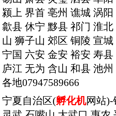
颍上 界首 亳州 谯城 涡阳
歙县 休宁 黟县 祁门 淮北
山 狮子山 郊区 铜陵 宣城
宁国 六安 金安 裕安 寿县
庐江 无为 含山 和县 池州
各地07947589666
宁夏自治区(
孵化机
网站)
灵武 石嘴山 大武口 惠农 