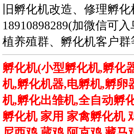
旧孵化机改造、修理孵化机事务
18910898289(加微
植养殖群、孵化机客户群
孵化机(小型孵化机,孵化器
机,孵化机器,电孵机,孵卵
机,孵化出雏机,全自动孵化
孵化机 家用 家禽孵化机 
尼西鸡 蔵鸡 阿克鸡 藏马