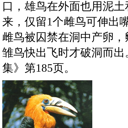
口，雄鸟在外面也用泥土
来，仅留1个雌鸟可伸出
雌鸟被囚禁在洞中产卵，
雏鸟快出飞时才破洞而出
集》第185页。