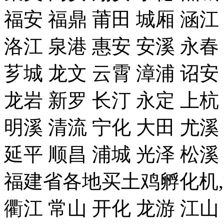
福安 福鼎 莆田 城厢 涵江
洛江 泉港 惠安 安溪 永春
芗城 龙文 云霄 漳浦 诏安
龙岩 新罗 长汀 永定 上杭
明溪 清流 宁化 大田 尤溪
延平 顺昌 浦城 光泽 松溪
福建省各地买土鸡孵化机,
衢江 常山 开化 龙游 江山