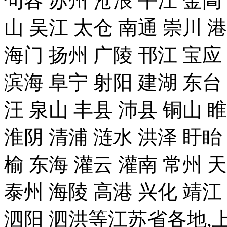
句容 苏州 沧浪 平江 金阊
山 吴江 太仓 南通 崇川 
海门 扬州 广陵 邗江 宝应
滨海 阜宁 射阳 建湖 东台
汪 泉山 丰县 沛县 铜山 
淮阴 清浦 涟水 洪泽 盱眙
榆 东海 灌云 灌南 常州 
泰州 海陵 高港 兴化 靖江
泗阳 泗洪等江苏省各地,上