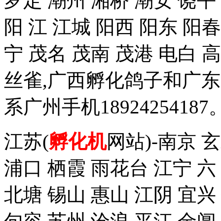
罗定 潮州 湘桥 潮安 饶平
阳 江 江城 阳西 阳东 阳春
宁 茂名 茂南 茂港 电白
丝雀,广西孵化鸽子和广
系广州手机18924254187
江苏(
孵化机
网站)-南京 
浦口 栖霞 雨花台 江宁 六
北塘 锡山 惠山 江阴 宜兴