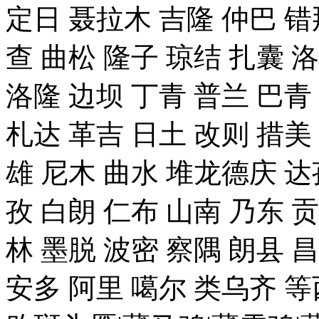
定日 聂拉木 吉隆 仲巴 错
查 曲松 隆子 琼结 扎囊 
洛隆 边坝 丁青 普兰 巴青
札达 革吉 日土 改则 措美 
雄 尼木 曲水 堆龙德庆 达
孜 白朗 仁布 山南 乃东 
林 墨脱 波密 察隅 朗县 
安多 阿里 噶尔 类乌齐 