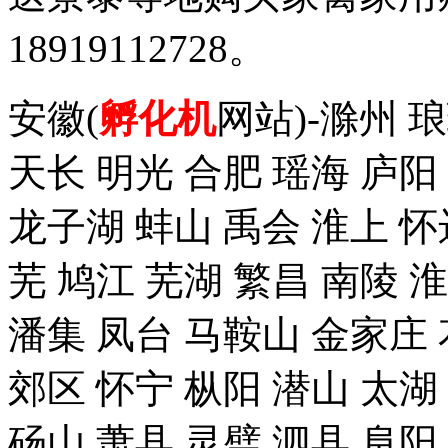
18919112728。
安徽(
孵化机
网站)-滁州 
天长 明光 合肥 瑶海 庐阳
龙子湖 蚌山 禹会 淮上 怀
芜 鸠江 芜湖 繁昌 南陵 
潘集 凤台 马鞍山 金家庄 
郊区 怀宁 枞阳 潜山 太湖
砀山 萧县 灵璧 泗县 阜阳