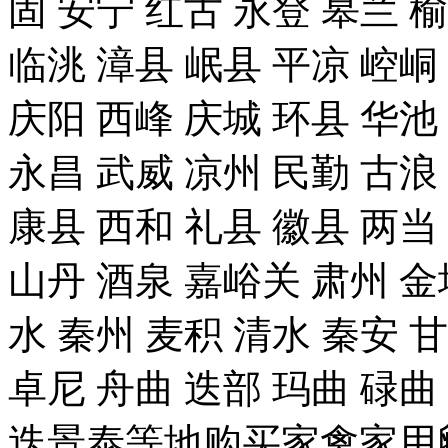
固 安宁 红古 永登 皋兰 榆
临洮 漳县 岷县 平凉 崆峒
庆阳 西峰 庆城 环县 华池
永昌 武威 凉州 民勤 古浪
康县 西和 礼县 徽县 两当
山丹 酒泉 嘉峪关 肃州 金
水 秦州 麦积 清水 秦安 
卓尼 舟曲 迭部 玛曲 碌曲
迭景泰等地购买家禽家用