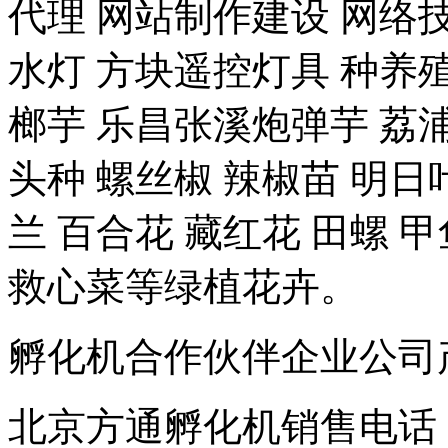
代理 网站制作建设 网络技
水灯 方块遥控灯具 种养殖-
榔芋 乐昌张溪炮弹芋 荔浦
头种 螺丝椒 辣椒苗 明日
兰 百合花 藏红花 田螺 甲
救心菜等绿植花卉。
孵化机合作伙伴企业公司产品 豆
北京方通孵化机销售电话 01