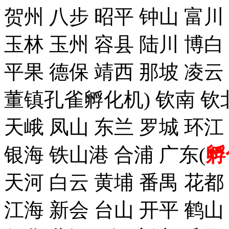
贺州 八步 昭平 钟山 富川
玉林 玉州 容县 陆川 博白
平果 德保 靖西 那坡 凌云
董镇孔雀孵化机) 钦南 钦
天峨 凤山 东兰 罗城 环江
银海 铁山港 合浦 广东(
孵
天河 白云 黄埔 番禺 花都
江海 新会 台山 开平 鹤山