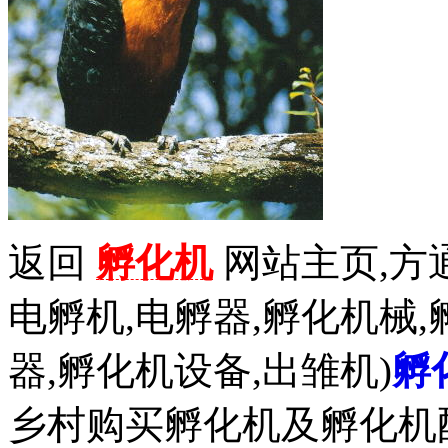
返回
孵化机
网站主页,方通
电孵机,电孵器,孵化机械,
器,孵化机设备,出雏机)
孵
乡村购买孵化机及孵化机