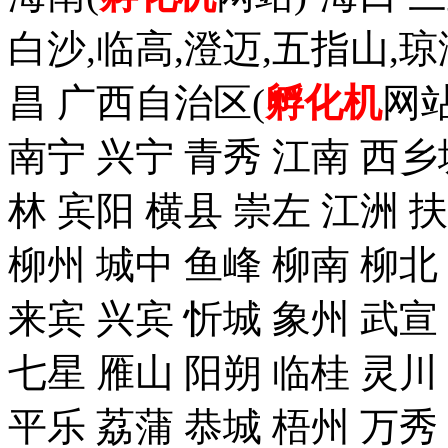
白沙,临高,澄迈,五指山,琼
昌 广西自治区(
孵化机
网站
南宁 兴宁 青秀 江南 西乡
林 宾阳 横县 崇左 江洲 
柳州 城中 鱼峰 柳南 柳北
来宾 兴宾 忻城 象州 武宣
七星 雁山 阳朔 临桂 灵川
平乐 荔蒲 恭城 梧州 万秀