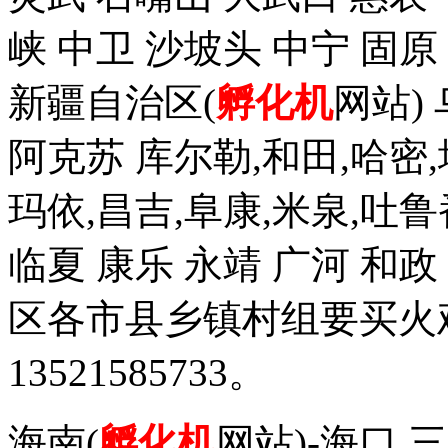
峡 中卫 沙坡头 中宁 固原
新疆自治区(
孵化机
网站)
阿克苏 库尔勒,和田,哈密,
玛依,昌吉,阜康,米泉,吐鲁
临夏 康乐 永靖 广河 和
区各市县乡镇村组要买火
13521585733。
海南(
孵化机
网站)-海口 三