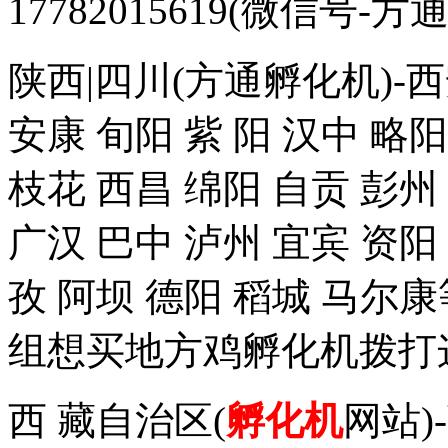
17782015619(微信
陕西|四川(方通孵化机)-西
安康 旬阳 紫 阳 汉中 略阳
枝花 西昌 绵阳 自贡 彭州
广汉 巴中 泸州 宜宾 资阳
孜 阿坝 德阳 稻城 马
组想买地方鸡孵化机拨打这个
西 藏自治区(
孵化机
网站)