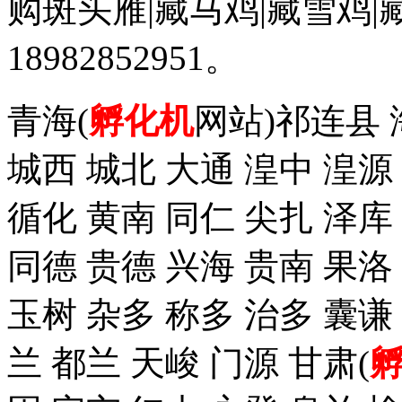
购斑头雁|藏马鸡|藏雪鸡
18982852951。
青海(
孵化机
网站)祁连县 
城西 城北 大通 湟中 湟源
循化 黄南 同仁 尖扎 泽
同德 贵德 兴海 贵南 果洛
玉树 杂多 称多 治多 囊谦
兰 都兰 天峻 门源 甘肃(