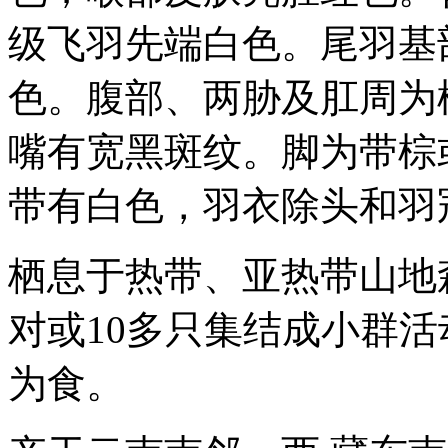
级飞羽先端白色。尾羽基
色。腹部、两胁及肛周为
嘴有宽黑斑纹。脚为带棕
带有白色，羽衣除头和羽
栖息于热带、亚热带山地
对或10多只集结成小群
为食。