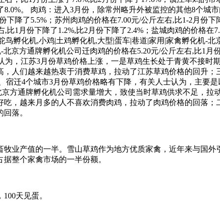
降了8.0%。 肉鸡：进入3月份，除常州略升外被监控的其他8个城市
月份下降了5.5%；苏州肉鸡的价格在7.00元/公斤左右,比1-2月份
左右,比1月份下降了1.2%,比2月份下降了2.4%；盐城肉鸡的价格在7.
|鸵鸟孵化机,小鸡|土鸡孵化机,大型|蛋车|巷道|家用|家禽孵化机-北
机-北京方通牌孵化机公司迁肉鸡的价格在5.20元/公斤左右,比1月份上
有关人士认为，江苏3月份草鸡价格上涨，一是草鸡生长处于青黄不
高，人们越来越热衷于消费草鸡，拉动了江苏草鸡价格的回升；
迁4个城市3月份草鸡价格略有下降，有关人士认为，主要是以上4
化机-北京方通牌孵化机公司需求量增大，致使当时草鸡供求不足，
好吃，越来月多的人不喜欢消费肉鸡，拉动了肉鸡价格的回落；
的回落。
畜牧业产值的一半。雪山草鸡作为地方优质家禽，近年来与国外引
占据整个家禽市场的一半份额。
100天见蛋。