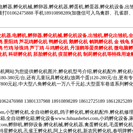
电孵器,孵化机械,孵卵器,孵化机器,孵蛋机,孵蛋器,孵化机设备,出雏
062475888 手机18910898289(加微信可入鸟禽群、
化机器,电孵机,孵卵器,孵化机械,孵化机设备,出雏机,孵化出雏机,
鸡 景阳鸡 芦花鸡孵化机 鸭孵化机 鹅孵化机 鹌鹑孵化机 金 钱龟 
野鸡 竹鸡 珍珠鸡 芦丁鸡 斗鸡孵化机 丹顶鹤等蛋类孵化机 微电脑
机 科研孵化机 胚胎孵化机 疫苗孵化机 制药孵化机等特殊用途孵
化机网站为您提供孵化机图片,孵化机型号介绍,孵化机配件,孵化
180-380元/台,还有儿童玩具孵化机(放两个蛋)120-280元/
孵化机价格7800元起,中大型八角孵化机一万八千元起,大型蛋车巷道
2476988 13801337988 18910898289 18612725189 18612825289
.com,小型孵化机,全自动孵化机,鸽子孵化机,孵化机配件,孵化机修理,孵
鸡孵化箱,全自动孵化箱;孵化设备www.fuhuashebei.com,小鸡
luanqi.com,孵卵机,孵卵设备;孵化机械,孵化机器,禽蛋孵化机,毛蛋孵化机
天特星孵化机,孔雀王孵化机,阿上尖孵化机,新农民孵化机,春明牌