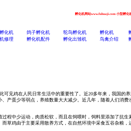
孵化机网站www.fuhuaji.com 小型孵化机 全自
孵化机
鸽子孵化机
鸵鸟孵化机
孵化机
机修理
孵化机配件
孵化出雏机
鸟禽介绍
，由此可见鸡在人民日常生活中的重要性了。近20多年来，我国
小、产蛋少等弱点，养殖数量大大减少。近几年，随着人们消费
殖过程中少运动，肉质松软，而且在饲喂时，饲料里添加了抗生
。而草鸡由于主要采用散养方式，在自然环境中采食五谷杂粮，