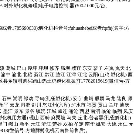
;对外孵化机修理(电子电路控制 器)300-1000元/台。
85690630);孵化机抖音号:fuhuashebei或者ftpfhj(名字:方
 中溪 葛城 巴山 厚坪 坪坝 修齐 庙坝 咸宜 东安 蓼子 左岚 岚天 北
渝中 渝北 北碚 綦江 黔江 垫江 江津 江北 云阳(山鸡 孵化机) 酉
区县乡镇村购买跑山鸡土鸡孵化机拨打17782015619(微信号-方
宜良 石林 嵩明 禄劝 寻甸(孔雀孵化机) 安宁 曲靖 麒麟 马龙 陆良 师
 永平 云龙 洱源 剑川 怒江州(六库) 泸水市 福贡 贡山 兰坪 迪庆
墨江 景东 景谷 镇沅 江城 孟连 澜沧 西盟 南涧 临沧 临翔 凤庆
雀孵化机用方通) 砚山 西畴 麻栗坡 马关 丘北-普者黑(孔雀孵化机)
易门 峨山 新平 元江 澄江 楚雄 双柏 牟定 南华 姚安 大姚 永仁 元
9818(微信号-方通牌孵化机云南售前售后)。