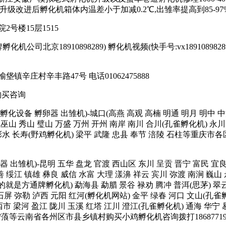
台;升级改进后孵化机箱体内温差小于加减0.2℃,出雏率提高到85-97%
号楼15层1515
司北京18910898289) 孵化机视频(快手号:vx18910898289或者17
庄村辛丰路47号 电话01062475888
购买咨询
孵化箱 孵化设备 孵卵器 出雏机)-城口(高燕 高观 高楠 明通 明月 明中
巫山 秀山 璧山 万盛 万州 开州 南岸 南川 合川(孔雀孵化机) 永川 
 彭水 长寿(野鸡孵化机) 梁平 武隆 忠县 奉节 涪陵 石柱等重庆市各
 孵卵器 出雏机)-昆明 五华 盘龙 官渡 西山区 东川 呈贡 晋宁 富民 
善 绥江 镇雄 彝良 威信 水富 大理 漾濞 祥云 宾川 弥渡 南涧 巍山
就是方通牌孵化机) 勐海县 勐腊 景谷 禄劝 腾冲 普洱(思茅) 翠云 
 石屏 弥勒 泸西 元阳 红河(孵化机网站) 金平 绿春 河口 文山(孔
市 梁河 盈江 陇川 玉溪 红塔 江川 澄江(孔雀孵化机) 通海 华宁 
 宁蒗等云南省各州区市县乡镇村购买小鸡孵化机咨询拨打1868771