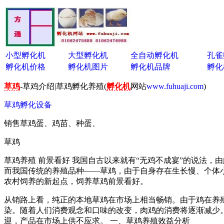
小型孵化机
大型孵化机
全自动孵化机
孔雀
孵化机价格
孵化机图片
孵化机品牌
孵化
草鸡
-草鸡介绍|草鸡孵化养殖(
孵化机
网站
www.fuhuaji.com
)
草鸡孵化设备
销售草鸡蛋、鸡苗、种蛋、
草鸡
草鸡养殖 前景看好 我国自古以来就有“无鸡不成宴”的说法
而我国传统的养殖品种——草鸡，由于自身存在生长慢、个体
农村饲养的新起点，饲养草鸡前景看好。
从销路上看，纯正的本地草鸡在市场上相当畅销。由于鸡在养
染。随着人们消费观念和口味的改变，肉鸡的消费将逐渐减少
迎，产品在市场上供不应求。 一、草鸡养殖效益分析