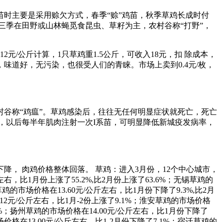
苗时主要是采用赊欠方式，春季“赊”鸡苗，秋季草鸡长成时付
三季在田野或山林蝇觅食昆虫、草籽为主，农村谷称“打野”，
元/公斤计算，1只草鸡重1.5公斤，可收入18元，扣 除成本，
，味道好，无污染，也很受人们的青睐。市场上卖到0.4元/枚，
谷称“鸡瘟”。草鸡感染后，往往无任何明显症状就死亡，死亡
系苗，以后每半年肌肉注射一次I系苗，可明显降低新城疫发病率，
降， 肉鸡价格整体回落。 草鸡：进入3月份，12个中心城市，
比1月份上涨了55.2%,比2月份上涨了63.6%；无锡草鸡的
草鸡的市场价格在13.60元/公斤左右，比1月份下降了9.3%,比2月
在12元/公斤左右，比1月-2份上涨了9.1%；淮安草鸡的市场价格
.3%；扬州草鸡的市场价格在14.00元/公斤左右，比1月份下降了
场价格在13.00元/公斤左右，比1-2月份下降了7.1%；宿迁草鸡的