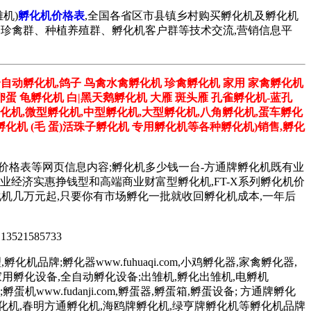
机)
孵化机价格表
,全国各省区市县镇乡村购买孵化机及孵化机
孔雀群、珍禽群、种植养殖群、孵化机客户群等技术交流,营销信息平
全自动孵化机,鸽子 鸟禽水禽孵化机 珍禽孵化机 家用 家禽孵化机
卵蛋 龟孵化机 白|黑天鹅孵化机 大雁 斑头雁 孔雀孵化机-蓝孔
孵化机,微型孵化机,中型孵化机,大型孵化机,八角孵化机,蛋车孵化
化机 (毛 蛋)活珠子孵化机 专用孵化机等各种孵化机)销售,孵化
机价格表等网页信息内容;孵化机多少钱一台-方通牌孵化机既有业
台,更有专业经济实惠挣钱型和高端商业财富型孵化机,FT-X系列孵化机价
系列孵化机几万元起,只要你有市场孵化一批就收回孵化机成本,一年后
 13521585733
化机品牌;孵化器www.fuhuaqi.com,小鸡孵化器,家禽孵化器,
孵化设备,家用孵化设备,全自动孵化设备;出雏机,孵化出雏机,电孵机
;孵蛋机www.fudanji.com,孵蛋器,孵蛋箱,孵蛋设备; 方通牌孵化
孵化机,春明方通孵化机,海鸥牌孵化机,绿亨牌孵化机等孵化机品牌