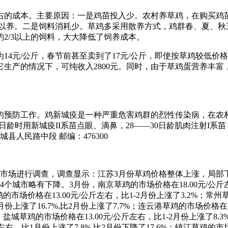
右的成本。主要原因：一是鸡苗投入少。农村养草鸡，在购买鸡
可以养。二是饲料消耗少。草鸡多采用散养方式，鸡群春、夏、秋
2/3以上的饲料，大大降低了饲养成本。
元/公斤，春节前甚至卖到了17元/公斤，即使按草鸡较低价格12
它生产的情况下，可纯收入2800元。同时，由于草鸡蛋营养丰富
的预防工作。鸡新城疫是一种严重危害鸡群的烈性传染病，在农村
日龄时用新城疫II系苗点眼、滴鼻，28——30日龄肌肉注射I
人民路中段 邮编：476300
市场进行调查，调查显示：江苏3月份草鸡价格整体上涨，局部下
市略有下降。3月份，南京草鸡的市场价格在18.00元/公斤左右，
鸡的市场价格在13.00元/公斤左右，比1-2月份上涨了3.2%；常州
月份上涨了16.7%,比2月份上涨了7.7%；连云港草鸡的市场价格
3%；盐城草鸡的市场价格在13.00元/公斤左右，比1-2月份上涨了8
斤左右，比1月份上涨了7.8%,比2月份下降了17.6%；镇江草鸡的市