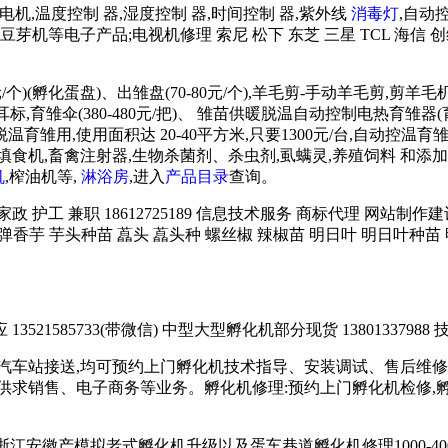
低速电机,温度控制 器,湿度控制 器,时间控制 器,紫外线
消毒灯
,自动
芽机等电子产品;电视机修理 索尼 松下 东芝 三星 TCL 海信 创
/个)(孵化蛋盘)、出雏盘(70-80元/个),羊毛剪-手动羊毛剪,剪
雏伞(380-480元/把)、 雏苗供暖脱温自动控制电热育雏器(育霸)
用,使用面积达 20-40平方米,只要1300元/台,自动控温育雏箱 
),填饲机、填食机,畜禽注射器,生物杀菌剂、杀虫剂,虱螨灵,养殖饲料
机
,榨油机等,
淋浴房
,进入
产品目录
查询。
务 家政 护工 兼职 18612725189 信息技术服务 商标代理 网
炮弹香芋 芋头种苗 藠头 藠头种 螺丝椒 辣椒苗 明日叶 明日叶种苗 
21585733(带微信) 中型大型孵化机部分现货 13801337988 技
汽车站接送,均可预约上门孵化机技术指导、安装调试、售后维修
求销售、电子商务等业务。孵化机修理:预约上门孵化机检修,孵化机
苏浙江安徽产模拟老式孵化机升级以及蛋车巷道孵化机修理1000-4000