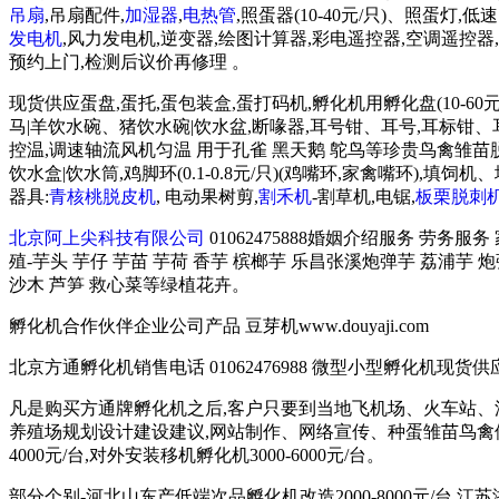
吊扇
,吊扇配件,
加湿器
,
电热管
,照蛋器(10-40元/只)、照蛋灯,
发电机
,风力发电机,逆变器,绘图计算器,彩电遥控器,空调遥控器,豆
预约上门,检测后议价再修理 。
现货供应蛋盘,蛋托,蛋包装盒,蛋打码机,孵化机用孵化盘(10-60元
马|羊饮水碗、猪饮水碗|饮水盆,断喙器,耳号钳、耳号,耳标钳、耳标,育
控温,调速轴流风机匀温 用于孔雀 黑天鹅 鸵鸟等珍贵鸟禽雏苗脱温育雏
饮水盒|饮水筒,鸡脚环(0.1-0.8元/只)(鸡嘴环,家禽嘴环
器具:
青核桃脱皮机
, 电动果树剪,
割禾机
-割草机,电锯,
板栗脱刺
北京阿上尖科技有限公司
01062475888婚姻介绍服务 劳务服
殖-芋头 芋仔 芋苗 芋荷 香芋 槟榔芋 乐昌张溪炮弹芋 荔浦芋 
沙木 芦笋 救心菜等绿植花卉。
孵化机合作伙伴企业公司产品 豆芽机www.douyaji.com
北京方通孵化机销售电话 01062476988 微型小型孵化机现货供应 135
凡是购买方通牌孵化机之后,客户只要到当地飞机场、火车站、
养殖场规划设计建设建议,网站制作、网络宣传、种蛋雏苗鸟禽供
4000元/台,对外安装移机孵化机3000-6000元/台。
部分个别-河北山东产低端次品孵化机改造2000-8000元/台,江