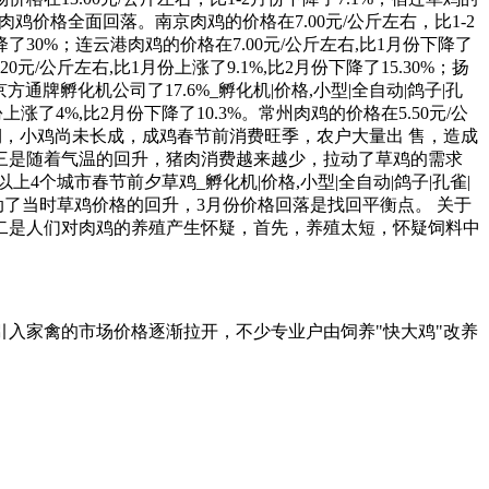
肉鸡价格全面回落。南京肉鸡的价格在7.00元/公斤左右，比1-2
下降了30%；连云港肉鸡的价格在7.00元/公斤左右,比1月份下降了
20元/公斤左右,比1月份上涨了9.1%,比2月份下降了15.30%；扬
京方通牌孵化机公司了17.6%_孵化机|价格,小型|全自动|鸽子|孔
涨了4%,比2月份下降了10.3%。常州肉鸡的价格在5.50元/公
接时期，小鸡尚未长成，成鸡春节前消费旺季，农户大量出 售，造成
三是随着气温的回升，猪肉消费越来越少，拉动了草鸡的需求
个城市春节前夕草鸡_孵化机|价格,小型|全自动|鸽子|孔雀|
拉动了当时草鸡价格的回升，3月份价格回落是找回平衡点。 关于
二是人们对肉鸡的养殖产生怀疑，首先，养殖太短，怀疑饲料中
入家禽的市场价格逐渐拉开，不少专业户由饲养"快大鸡"改养