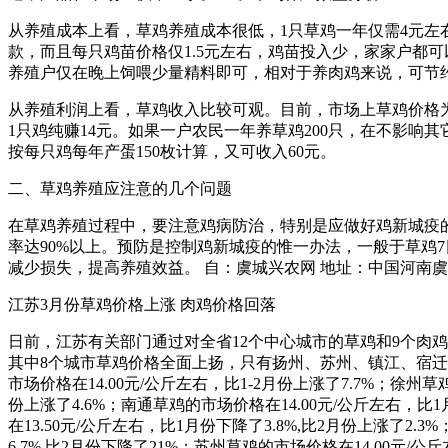
从养殖成本上看，草鸡养殖成本很低，1只草鸡一年仅需4元左
款，而且每只鸡苗价格仅1.5元左右，鸡苗投入少，家家户都
养殖户仅在晚上饲喂少量精料即可，相对于养肉鸡来说，可节约
从养殖利润上看，草鸡收入比较可观。目前，市场上草鸡价格为14
1只鸡纯赚14元。如果一户农民一年养草鸡200只，在不影响其
按每只鸡每年产蛋150枚计算，又可收入60元。
二、草鸡养殖应注意的几个问题
在草鸡养殖过程中，要注意鸡病防治，特别是应做好鸡新城疫
率达90%以上。预防是控制鸡新城疫的惟一办法，一般于草鸡7
减少损失，提高养殖效益。 自：虞城兴农网 地址：中国河南虞城县
江苏3月份草鸡价格上涨 肉鸡价格回落
日前，江苏有关部门通过对全省12个中心城市的草鸡和9个肉鸡
其中8个城市草鸡价格全面上扬，只有扬州、苏州、镇江、宿迁4个城
市场价格在14.00元/公斤左右，比1-2月份上涨了7.7%；徐州草
份上涨了4.6%；南通草鸡的市场价格在14.00元/公斤左右，比1
在13.50元/公斤左右，比1月份下降了3.8%,比2月份上涨了2.
6.7%,比2月份下降了21%；苏州草鸡的市场价格在14.00元/公