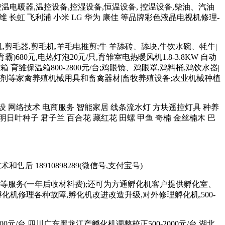
控温电暖器,温控设备,控湿设备,恒温设备, 控温设备,柴油、汽油
维 长虹 飞利浦 小米 LG 华为 康佳 等品牌彩色液晶电视机修理-
羊毛机,剪毛器,剪毛机,羊毛电推剪;牛 羊舔砖、舔块,牛饮水碗、牦牛|
680元,电热灯泡20元/只,育雏室电热暖风机1.8-3.8KW 自动
育雏保温箱800-2800元/台;鸡眼镜、鸡眼罩,鸡料桶,鸡饮水器|
 和添加剂等家禽养殖机械用具和畜禽器材|畜牧养殖设备;农业机械种植
站制作建设 网络技术 电商服务 智能家居 线条流水灯 方块遥控灯具 种养
明日叶种子 君子兰 百合花 藏红花 田螺 甲鱼 奇楠 金丝楠木 巴
术和售后 18910898289(微信号,支付宝号)
等服务(一年后收材料费);还可为方通孵化机客户提供孵化室、
修理各种故障,孵化机改进改造升级,对外修理孵化机,500-
元/台,四川广东黑龙江产孵化机调整校正500-2000元/台,湖北