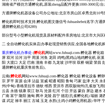
湖南省产模仿方通孵化机,原装zheng品配件更换1000-3000元/
方通牌孵化机器设备公司办公地址:北京市房山区卓秀北街10号院2
孵化机即时技术支持,孵化机图文微信号:fuhuashebei(名字:方通牌孵化机公
通牌孵化机公司8289)
部分型号小型孵化机现货及原材料配件库房地址:北京市大兴区榆垡镇辛
二 全自动孵化机实体店|办事处现货销售供应,全国各地孵化机
重庆孵化机办事处
(
孵化机
网站www.fuhuaji.com-孵化器 
屏 双河 沿河 治平 周溪 河鱼 龙田 鸡鸣)黑鸡山地鸡孵化机 巫溪 
阳 大渡口 大足 巴南 潼南 丰都 九龙坡 沙坪坝 双桥 铜梁 荣昌
通牌孵化机重庆售前售后)。
云南(
孵化机
网站www.fuhuaji.com-孵化器 孵化箱 孵化设备
宗 罗平 富源 会泽 沾益 宣威 昭通 昭阳 鲁甸 巧家 盐津 大关 永
州(中甸) 香格里拉市 德钦 维西 景洪市 西双版纳州(孔雀放飞用的
云县 永德 镇康 双江 耿马 沧源 红河 个旧 开远 蒙自 屏边 建水
广南 富宁 隆阳 施甸 腾冲 龙陵 昌宁 德宏(孔雀孵化机) 瑞丽 潞西
谋 武定 禄丰 丽江 古城 玉龙 永胜(土鸡小鸡孵化用机器) 华坪