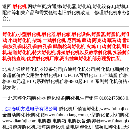
返回
孵化机
网站主页,方通牌(孵化器,孵化箱,孵化设备,电孵机,
配件等相关产品和需要低端老旧孵化机改造、修理孵化机事务拨打01
台)。
孵化机(小型孵化机,孵化器,孵化箱,孵化设备,孵蛋器,孵蛋机,孵
鸡 小鸡孵化机 柴鸡 土鸡孵化机 尼西鸡 蔵鸡 阿克鸡 藏马鸡 雪
雀|灰孔雀|花孔雀|白孔雀 鸸鹋鸵鸟孵化机 火鸡 山鸡 孵化机 
机,巷道孵化机,特大孵化机,养殖孵化机以及教学孵化机 实验孵化
机价格查询,优质孵化机厂家,高出雏率孵化机部分现货供应。
北京方通牌孵化机器设备公司|方通孵化机公司|孵化机电商|孵
余超低价位实用微小孵化机FT-UFC1A可孵化12-15个鸡蛋,价格
格3600元起,FT-Q系列孵化机价格4800起,FT-K 系列
就发财。
一 北京孵化箱|孵化器|孵化设备|
孵化机
生产销售 01062475888 0106
北京春明方通电子有限公司
孵化机厂销售孵化机www.fuhuaji
全自动孵化器;孵化箱www.fuhuaxiang.com,小型孵化箱,小
www.dianfuji.com,电孵器,电孵箱,电孵设备;孵卵器www.fu
机,海孵牌孵化机,福辉牌孵化机,蓝电牌孵化机,雀桥汇孵化机,