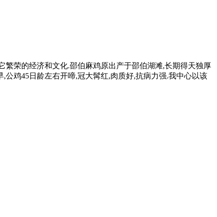
它繁荣的经济和文化.邵伯麻鸡原出产于邵伯湖滩,长期得天独厚
公鸡45日龄左右开啼,冠大髯红,肉质好,抗病力强.我中心以该