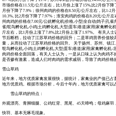
市场价格在11.5元/公斤左右，比1月份上涨了15%,比2月份下
月份下降了7.9%；徐州肉鸡的价格在8.50元/公斤左右，比1-2
10.3%, 比2月份下降了7.97%；淮安肉鸡的价格在8.20元/公斤
州肉鸡的价格在7.00元/公絖孵化机|价格,小型|全自动|鸽子|孔雀
雀|鸵鸟孵化机,小鸡|土鸡孵化机,大型|蛋车|巷道|家用|家禽孵化
斤左右，比1月份上涨了7.8%,比2月份上涨了1.97%。 
节后断档，拉动了江苏草鸡价格的回升；二是草鸡营养价值较
量，从而拉动了江苏草鸡价格的回升。 关于扬州、苏州、镇江、宿
鸵鸟孵化机,小鸡|土鸡孵化机,大型|蛋车|巷道|家用|家禽孵
肉鸡价格全面回落，有关人士认为，一是从口味上认为肉鸡不
是否掺有激素，造成人们对肉鸡的需求减弱，导致了肉鸡价格
雪山草鸡
近年来，地方优质家禽发展很快，据统计，家禽业的产值已占
地方优质鸡。根据市场分析，今后十年内，地方优质家禽可以
雪山草鸡的特点：
外观漂亮、青脚细腿、公鸡红背、黑尾、45天啼鸣；母鸡麻羽，
快羽、基本无啄毛现象。