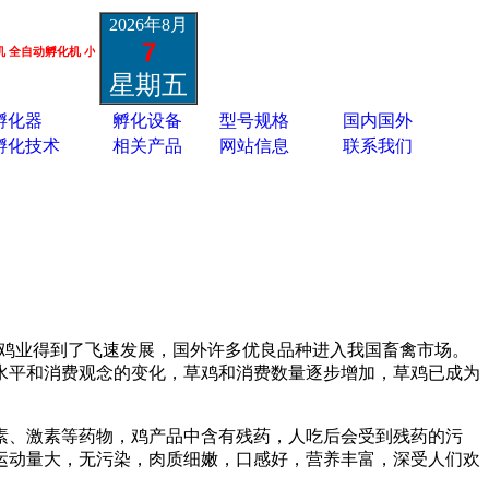
2026年8月
7
动孵化机 小鸡鸭鹅孔雀孵化机 鸵鸟黑天鹅孵化机 蛋类胚胎疫苗孵化机 13801337988
星期五
孵化器
孵化设备
型号规格
国内国外
孵化技术
相关产品
网站信息
联系我们
的养鸡业得到了飞速发展，国外许多优良品种进入我国畜禽市场。
水平和消费观念的变化，草鸡和消费数量逐步增加，草鸡已成为
素、激素等药物，鸡产品中含有残药，人吃后会受到残药的污
运动量大，无污染，肉质细嫩，口感好，营养丰富，深受人们欢