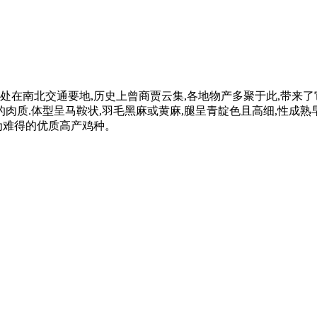
处在南北交通要地,历史上曾商贾云集,各地物产多聚于此,带来了
.体型呈马鞍状,羽毛黑麻或黄麻,腿呈青靛色且高细,性成熟早,
为难得的优质高产鸡种。