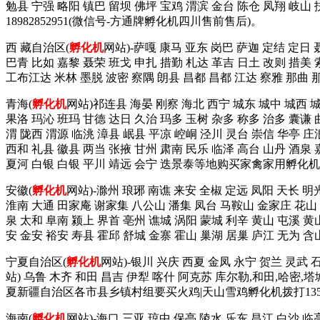
勉县 宁强 略阳 镇巴 留坝 佛坪 宝鸡 渭滨 金台 陈仓 凤翔 
18982852951(微信号-方通牌孵化机四川售前售后)。
西 藏自治区(
孵化机
网站)-萨嘎 康马 亚东 岗巴 萨迦 定结 定日
巴青 比如 嘉黎 聂荣 班戈 申扎 措勤 札达 革吉 日土 改则 措美 
工布江达 米林 墨脱 波密 察隅 朗县 昌都 昌都 江达 察雅 那曲
青海(
孵化机
网站)祁连县 海晏 刚察 海北 西宁 城东 城中 城西 
果洛 玛沁 班玛 甘德 达日 久治 玛多 玉树 杂多 称多 治多 囊谦 
渭 陇西 渭源 临洮 漳县 岷县 平凉 崆峒 泾川 灵台 崇信 华亭 庄
西和 礼县 徽县 两当 张掖 甘州 肃南 民乐 临泽 高台 山丹 酒泉 
夏河 白银 白银 平川 靖远 会宁 迭景泰等地购买家禽家用孵化机拨这
安徽(
孵化机
网站)-滁州 琅琊 南谯 来安 全椒 定远 凤阳 天长 明
淮南 大通 田家庵 谢家集 八公山 潘集 凤台 马鞍山 金家庄 花山 雨
泉 太和 阜南 颍上 界首 亳州 谯城 涡阳 蒙城 利辛 黄山 屯溪 黄
安 金安 裕安 寿县 霍邱 舒城 金寨 霍山 巢湖 居巢 庐江 无为 
宁夏自治区(
孵化机
网站)-银川 兴庆 西夏 金凤 永宁 贺兰 灵武 
站) 乌鲁 木齐 和田 昌吉 伊犁 喀什 阿克苏 库尔勒,和田,哈密,
夏新疆自治区各市县乡镇村组要买火鸡|天山雪鸡孵化机拨打13521
海南(
孵化机
网站)-海口 三亚 琼中,保亭,陵水,乐东,昌江,白沙,临