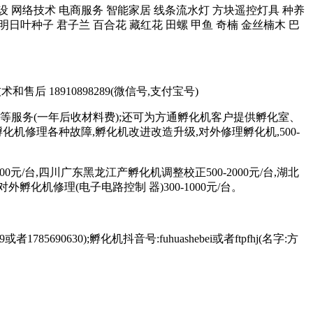
站制作建设 网络技术 电商服务 智能家居 线条流水灯 方块遥控灯具 种养
明日叶种子 君子兰 百合花 藏红花 田螺 甲鱼 奇楠 金丝楠木 巴
术和售后 18910898289(微信号,支付宝号)
等服务(一年后收材料费);还可为方通孵化机客户提供孵化室、
修理各种故障,孵化机改进改造升级,对外修理孵化机,500-
元/台,四川广东黑龙江产孵化机调整校正500-2000元/台,湖北
对外孵化机修理(电子电路控制 器)300-1000元/台。
85690630);孵化机抖音号:fuhuashebei或者ftpfhj(名字:方