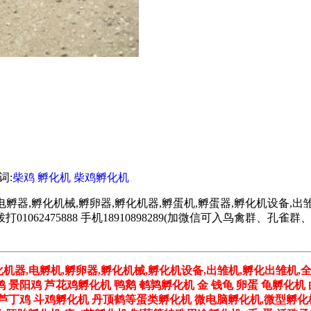
键词:
柴鸡
孵化机
柴鸡孵化机
电孵器,孵化机械,孵卵器,孵化机器,孵蛋机,孵蛋器,孵化机设备,出雏
062475888 手机18910898289(加微信可入鸟禽群、
化机器,电孵机,孵卵器,孵化机械,孵化机设备,出雏机,孵化出雏机,
鸡 景阳鸡 芦花鸡孵化机 鸭鹅 鹌鹑孵化机 金 钱龟 卵蛋 龟孵化机
鸡 芦丁鸡 斗鸡孵化机 丹顶鹤等蛋类孵化机 微电脑孵化机,微型孵化