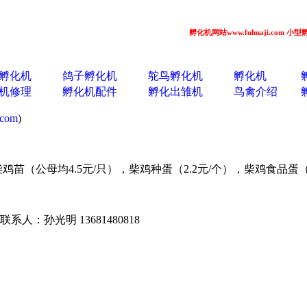
孵化机网站www.fuhuaji.com 小型孵化机 
孵化机
鸽子孵化机
鸵鸟孵化机
孵化机
机修理
孵化机配件
孵化出雏机
鸟禽介绍
.com
)
鸡苗（公母均4.5元/只），柴鸡种蛋（2.2元/个），柴鸡食品蛋（6
系人：孙光明 13681480818