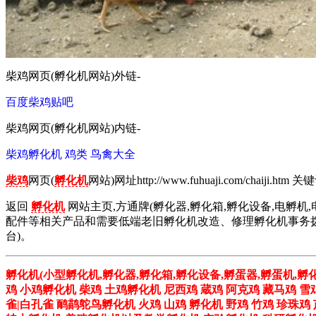
柴鸡网页(孵化机网站)外链-
百度柴鸡贴吧
柴鸡网页(孵化机网站)内链-
柴鸡孵化机
鸡类
鸟禽大全
柴鸡
网页(
孵化机
网站)网址http://www.fuhuaji.com/chaiji.htm 关
返回
孵化机
网站主页,方通牌(孵化器,孵化箱,孵化设备,电孵机,
配件等相关产品和需要低端老旧孵化机改造、修理孵化机事务拨打01
台)。
孵化机(小型孵化机,孵化器,孵化箱,孵化设备,孵蛋器,孵蛋机,孵
鸡 小鸡孵化机 柴鸡 土鸡孵化机 尼西鸡 蔵鸡 阿克鸡 藏马鸡 雪
雀|白孔雀 鸸鹋鸵鸟孵化机 火鸡 山鸡 孵化机 野鸡 竹鸡 珍珠