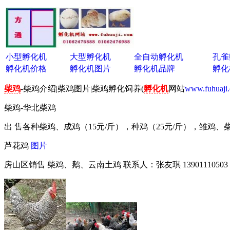
小型孵化机
大型孵化机
全自动孵化机
孔雀
孵化机价格
孵化机图片
孵化机品牌
孵化
柴鸡
-柴鸡介绍|柴鸡图片|柴鸡孵化饲养(
孵化机
网站
www.fuhuaji
柴鸡-华北柴鸡
出 售各种柴鸡、成鸡（15元/斤），种鸡（25元/斤），雏鸡、柴
芦花鸡
图片
房山区销售 柴鸡、鹅、云南土鸡 联系人：张友琪 13901110503 联