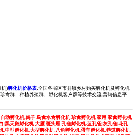
机)
孵化机价格表
,全国各省区市县镇乡村购买孵化机及孵化机
孔雀群、珍禽群、种植养殖群、孵化机客户群等技术交流,营销信息平
全自动孵化机,鸽子 鸟禽水禽孵化机 珍禽孵化机 家用 家禽孵化机
 白|黑天鹅孵化机 大雁 斑头雁 孔雀孵化机-蓝孔雀|灰孔雀|花孔
机,中型孵化机,大型孵化机,八角孵化机,蛋车孵化机,巷道孵化机,