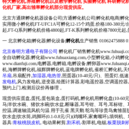
特大孵化机,养殖孵化机以及教学孵化机 实验孵化机 科研孵化机 
化机厂家,高出雏率孵化机部分现货供应。
北京方通牌孵化机器设备公司|方通孵化机公司|孵化机电商|孵
实用微小孵化机FT-UFC1A可孵化12-15个鸡蛋,价格180-38
起,FT-Q系列孵化机价格4800起,FT-K系列孵化机价格78
一 北京孵化箱|孵化器|孵化设备|
孵化机
生产销售 01062475888 0106
北京春明方通电子有限公司
孵化机厂销售孵化机www.fuhuaji
全自动孵化器;孵化箱www.fuhuaxiang.com,小型孵化箱,小
www.dianfuji.com,电孵器,电孵箱,电孵设备;孵卵器www.fu
机,海孵牌孵化机,福辉牌孵化机,蓝电牌孵化机,雀桥汇孵化机,
吊扇
,吊扇配件,
加湿器
,
电热管
,照蛋器(10-40元/只)、照蛋灯,
发电机
,风力发电机,逆变器,绘图计算器,彩电遥控器,空调遥控器,豆
预约上门,检测后议价再修理 。
现货供应蛋盘,蛋托,蛋包装盒,蛋打码机,孵化机用孵化盘(10-60元
马|羊饮水碗、猪饮水碗|饮水盆,断喙器,耳号钳、耳号,耳标钳、耳标,育
控温,调速轴流风机匀温 用于孔雀 黑天鹅 鸵鸟等珍贵鸟禽雏苗脱温育
饮水盒|饮水筒,鸡脚环(0.1-0.8元/只)(鸡嘴环,家禽嘴环
器具:
青核桃脱皮机
, 电动果树剪,
割禾机
-割草机,电锯,
板栗脱刺