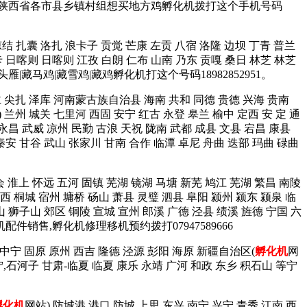
台 宜君 等陕西省各市县乡镇村组想买地方鸡孵化机拨打这个手机号码
琼结 扎囊 洛扎 浪卡子 贡觉 芒康 左贡 八宿 洛隆 边坝 丁青 普兰
卡 日喀则 日喀则 江孜 白朗 仁布 山南 乃东 贡嘎 桑日 林芝 林芝
雁|藏马鸡|藏雪鸡|藏鸡孵化机打这个号码18982852951。
同仁 尖扎 泽库 河南蒙古族自治县 海南 共和 同德 贵德 兴海 贵南
) 兰州 城关 七里河 西固 安宁 红古 永登 皋兰 榆中 定西 安 定 通
 永昌 武威 凉州 民勤 古浪 天祝 陇南 武都 成县 文县 宕昌 康县
秦安 甘谷 武山 张家川 甘南 合作 临潭 卓尼 舟曲 迭部 玛曲 碌曲
会 淮上 怀远 五河 固镇 芜湖 镜湖 马塘 新芜 鸠江 芜湖 繁昌 南陵
西 桐城 宿州 墉桥 砀山 萧县 灵璧 泗县 阜阳 颍州 颍东 颍泉 临
山 狮子山 郊区 铜陵 宣城 宣州 郎溪 广德 泾县 绩溪 旌德 宁国 六
机配件销售,孵化机修理移机预约拨打07947589666
 中宁 固原 原州 西吉 隆德 泾源 彭阳 海原 新疆自治区(
孵化机
网
宁,石河子 甘肃-临夏 临夏 康乐 永靖 广河 和政 东乡 积石山 等宁
孵化机
网站) 防城港 港口 防城 上思 东兴 南宁 兴宁 青秀 江南 西