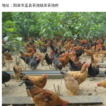
地址：阳泉市盂县苌池镇东苌池村