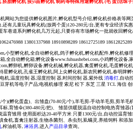
胚胎孵化机 疫yi苗孵化机 制药等特殊用途孵化机 (毛 蛋)活珠
化机网站为您提供孵化机图片,孵化机型号介绍,孵化机价格表等网
0元/台,还有儿童玩具孵化机(放两个蛋)120-280元/台,更有专业经
00元起,蛋车巷道系列孵化机几万元起,只要你有市场孵化一批就收回孵
2476988 13801337988 18910898289 18612725189 18612825289
.com,小型孵化机,全自动孵化机,鸽子孵化机,孵化机配件,孵化机修理,孵
鸡孵化箱,全自动孵化箱;孵化设备www.fuhuashebei.com,小鸡
luanqi.com,孵卵机,孵卵设备;孵化机械,孵化机器,禽蛋孵化机,毛蛋孵化机
天特星孵化机,孔雀王孵化机,阿上尖孵化机,新农民孵化机,春明牌
低速电机,温度控制 器,湿度控制 器,时间控制 器,紫外线
消毒灯
,自动
芽机等电子产品;电视机修理 索尼 松下 东芝 三星 TCL 海信 创
/个)(孵化蛋盘)、出雏盘(70-80元/个),羊毛剪-手动羊毛剪,剪
雏伞(380-480元/把)、 雏苗供暖脱温自动控制电热育雏器(育霸)
雏用 使用面积达20-40平方米 只要1300元/台,自动控温育雏箱 
),填饲机、填食机,畜禽注射器,生物杀菌剂、杀虫剂,虱螨灵,养殖饲料
机
,榨油机等,
淋浴房
,进入
产品目录
查询。