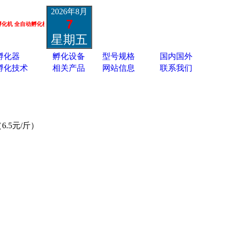
2026年8月
7
全自动孵化机 小鸡鸭鹅孔雀孵化机 鸵鸟黑天鹅孵化机 蛋类胚胎疫苗孵化机 13801337988
星期五
孵化器
孵化设备
型号规格
国内国外
孵化技术
相关产品
网站信息
联系我们
.5元/斤）