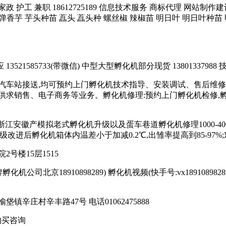
务 家政 护工 兼职 18612725189 信息技术服务 商标代理 网
炮弹香芋 芋头种苗 藠头 藠头种 螺丝椒 辣椒苗 明日叶 明日叶种苗 
21585733(带微信) 中型大型孵化机部分现货 13801337988 技
汽车站接送,均可预约上门孵化机技术指导、安装调试、售后维修
求销售、电子商务等业务。孵化机修理:预约上门孵化机检修,孵化机
苏浙江安徽产模拟老式孵化机升级以及蛋车巷道孵化机修理1000-4000
;升级改进后孵化机箱体内温差小于加减0.2℃,出雏率提高到85-97%;
号楼15层1515
司北京18910898289) 孵化机视频(快手号:vx18910898289或者17
庄村辛丰路47号 电话01062475888
购买咨询