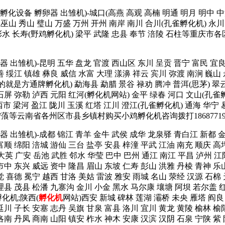
孵化箱 孵化设备 孵卵器 出雏机)-城口(高燕 高观 高楠 明通 明月 明中
巫山 秀山 璧山 万盛 万州 开州 南岸 南川 合川(孔雀孵化机) 永川 
 彭水 长寿(野鸡孵化机) 梁平 武隆 忠县 奉节 涪陵 石柱等重庆市各
 孵卵器 出雏机)-昆明 五华 盘龙 官渡 西山区 东川 呈贡 晋宁 富民 
善 绥江 镇雄 彝良 威信 水富 大理 漾濞 祥云 宾川 弥渡 南涧 巍山
就是方通牌孵化机) 勐海县 勐腊 景谷 禄劝 腾冲 普洱(思茅) 翠云 
 石屏 弥勒 泸西 元阳 红河(孵化机网站) 金平 绿春 河口 文山(孔
市 梁河 盈江 陇川 玉溪 红塔 江川 澄江(孔雀孵化机) 通海 华宁 
 宁蒗等云南省各州区市县乡镇村购买小鸡孵化机咨询拨打1868771
 孵卵器 出雏机)-成都 锦江 青羊 金牛 武侯 成华 龙泉驿 青白江 新都
富顺 绵阳 涪城 游仙 三台 盐亭 安县 梓潼 平武 江油 南充 顺庆 高
大英 广安 岳池 武胜 邻水 华莹 巴中 巴州 通江 南江 平昌 泸州 江
市中 东兴 威远 资中 隆昌 眉山 东坡 仁寿 彭山 洪雅 丹棱 青神 乐
觉 喜德 冕宁 越西 甘洛 美姑 雷波 雅安 雨城 名山 荥经 汉源 石棉
理县 茂县 松潘 九寨沟 金川 小金 黑水 马尔康 壤塘 阿坝 若尔盖 红
化机;陕西(
孵化机
网站)西安 新城 碑林 莲湖 灞桥 未央 雁塔 阎良
延川 子长 安塞 志丹 吴旗 甘泉 富县 洛川 宜川 黄龙 黄陵 榆林 榆
洛南 丹凤 商南 山阳 镇安 柞水 神木 安康 汉滨 汉阴 石泉 宁陕 紫