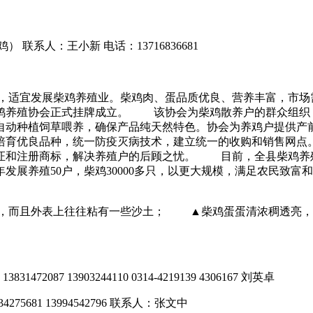
系人：王小新 电话：13716836681
，适宜发展柴鸡养殖业。柴鸡肉、蛋品质优良、营养丰富，市场
鸡养殖协会正式挂牌成立。 该协会为柴鸡散养户的群众组织
自动种植饲草喂养，确保产品纯天然特色。协会为养鸡户提供产
培育优良品种，统一防疫灭病技术，建立统一的收购和销售网点
和注册商标，解决养殖户的后顾之忧。 目前，全县柴鸡养殖26
发展养殖50户，柴鸡30000多只，以更大规模，满足农民致富
而且外表上往往粘有一些沙土； ▲柴鸡蛋蛋清浓稠透亮，
87 13903244110 0314-4219139 4306167 刘英卓
275681 13994542796 联系人：张文中