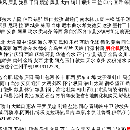
岐山 扶风 眉县 陇县 千阳 麟游 凤县 太白 铜川 耀州 王 益 印
 聂拉木 吉隆 仲巴 错那 昂仁 拉孜 谢通门 南木林 加查 曲松 隆子 
索县 尼玛 拉 萨 城关 林周 当雄 尼木 曲水 堆龙德庆 达孜 墨竹工
 那曲 安多 阿里 噶尔 类乌齐 等西 藏自治区各市县乡镇村组定购斑头
城北 大通 湟中 湟源 海东 平安 民和 乐都 互助 化隆 循化 黄南 
曲麻莱 海西 格尔木 德令哈 乌兰 都兰 天峻 门源 甘肃(
孵化机
网站
浪 静宁 庆阳 西峰 庆城 环县 华池 合水 正宁 宁县 镇原 金昌 金川
嘉峪关 肃州 金塔 安西 肃北 阿克 玉门 敦煌 天水 秦州 麦积 清水 
个兰州手机18919112728。
光 合肥 瑶海 庐阳 蜀山 包河 长丰 肥西 肥东 蚌埠 龙子湖 蚌山 禹
山 当涂 安庆 迎江 大观 郊区 怀宁 枞阳 潜山 太湖 宿松 望江 岳
山 徽州 歙县 休宁 黟县 祁门 淮北 杜集 相山 烈山 濉溪 铜陵 铜官
含山 和县 池州 贵池 东至 石台 青阳 等安徽省各地孵化机购买,孵化
石嘴山 大武口 惠农 平罗 吴忠 利通 盐池 同心 青铜峡 中卫 沙坡头
塔城,阿勒 泰,阿图什,博乐,克拉玛依,昌吉,阜康,米泉,吐鲁番,伊犁,伊
585733。
高,澄迈,五指山,琼海,儋州,文昌,万宁,东方,定安,屯昌 广西自治区(