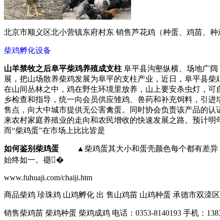
北京市顺义区北小营镇东府村东 销售芦花鸡（种蛋、鸡苗、种鸡） 联
柴鸡孵化设备
山羊禁牧之后阜平柴鸡养殖成支柱
阜平县沟壑纵横、场地广阔
展，把山场散养柴鸡发展为阜平的支柱产业，近日，阜平县柴
在山间丛林之中，鸡在野生环境里放养，山上要安杀虫灯，可
乡检查和指导，统一向会员供应雏鸡、兽药和补充饲料，引进
售点，向大中城市提供无公害禽蛋。同时协会负责该产品的认证
来农村家庭养殖业的走向和农民增收的快速发展之路。预计明年
而“柴鸡蛋”在市场上比比皆是
如何鉴别柴鸡蛋
▲柴鸡蛋其大小和蛋壳颜色每个都有差异，
始终如一。禵�
www.fuhuaji.com/chaiji.htm
商品柴鸡 珍珠鸡 山鸡孵化 出 售山鸡苗 山鸡种蛋 承德市双滦区 138314720
销售柴鸡苗 柴鸡种蛋 柴鸡成鸡 电话：0353-8140193 手机：13834