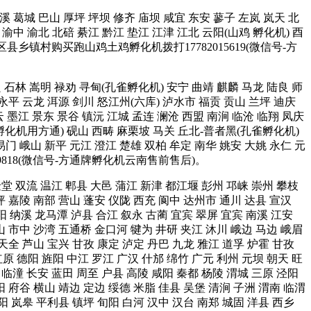
 中溪 葛城 巴山 厚坪 坪坝 修齐 庙坝 咸宜 东安 蓼子 左岚 岚天 北
渝中 渝北 北碚 綦江 黔江 垫江 江津 江北 云阳(山鸡 孵化机) 酉
区县乡镇村购买跑山鸡土鸡孵化机拨打17782015619(微信号-方
宜良 石林 嵩明 禄劝 寻甸(孔雀孵化机) 安宁 曲靖 麒麟 马龙 陆良 师
 永平 云龙 洱源 剑川 怒江州(六库) 泸水市 福贡 贡山 兰坪 迪庆
墨江 景东 景谷 镇沅 江城 孟连 澜沧 西盟 南涧 临沧 临翔 凤庆
雀孵化机用方通) 砚山 西畴 麻栗坡 马关 丘北-普者黑(孔雀孵化机)
易门 峨山 新平 元江 澄江 楚雄 双柏 牟定 南华 姚安 大姚 永仁 元
9818(微信号-方通牌孵化机云南售前售后)。
 金堂 双流 温江 郫县 大邑 蒲江 新津 都江堰 彭州 邛崃 崇州 攀枝
坪 嘉陵 南部 营山 蓬安 仪陇 西充 阆中 达州市 通川 达县 宣汉
阳 纳溪 龙马潭 泸县 合江 叙永 古蔺 宜宾 翠屏 宜宾 南溪 江安
山 市中 沙湾 五通桥 金口河 犍为 井研 夹江 沐川 峨边 马边 峨眉
 天全 芦山 宝兴 甘孜 康定 泸定 丹巴 九龙 雅江 道孚 炉霍 甘孜
原 德阳 旌阳 中江 罗江 广汉 什邡 绵竹 广元 利州 元坝 朝天 旺
 临潼 长安 蓝田 周至 户县 高陵 咸阳 秦都 杨陵 渭城 三原 泾阳
阳 府谷 横山 靖边 定边 绥德 米脂 佳县 吴堡 清涧 子洲 渭南 临渭
 阳 岚皋 平利县 镇坪 旬阳 白河 汉中 汉台 南郑 城固 洋县 西乡