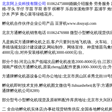
北京阿上尖科技有限公司
01062475888婚姻介绍服务 劳务服
殖-芋头 芋仔 芋苗 芋荷 香芋 槟榔芋 乐昌张溪炮弹芋 荔浦芋 
沙木 芦笋 救心菜等绿植花卉。
孵化机合作伙伴企业公司产品 豆芽机www.douyaji.com
北京方通孵化机销售电话 01062476988 微型小型孵化机现货供应 135
凡是购买方通牌孵化机之后,客户只要到当地飞机场、火车站、
养殖场规划设计建设建议,网站制作、网络宣传、种蛋雏苗鸟禽供
4000元/台,对外安装移机孵化机3000-6000元/台。
部分个别-河北山东产低端次品孵化机改造2000-8000元/台,江
湖南产模仿方通孵化机,原装zheng品配件更换1000-3000元/台
方通牌孵化机器设备公司办公地址:北京市房山区卓秀北街10号院2
孵化机即时技术支持,孵化机图文微信号:fuhuashebei(名字:方通牌孵化机公
通牌孵化机公司8289)
部分型号小型孵化机现货及原材料配件库房地址:北京市大兴区榆垡镇辛
二 全自动孵化机实体店|办事处现货销售供应,全国各地孵化机