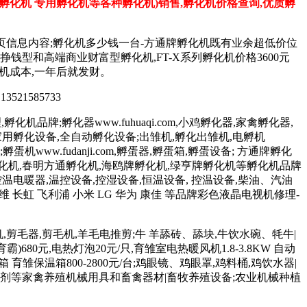
子孵化机 专用孵化机等各种孵化机)销售,孵化机价格查询,优质孵
页信息内容;孵化机多少钱一台-方通牌孵化机既有业余超低价位
济实惠挣钱型和高端商业财富型孵化机,FT-X系列孵化机价格3600元
化机成本,一年后就发财。
 13521585733
化机品牌;孵化器www.fuhuaqi.com,小鸡孵化器,家禽孵化器,
孵化设备,家用孵化设备,全自动孵化设备;出雏机,孵化出雏机,电孵机
;孵蛋机www.fudanji.com,孵蛋器,孵蛋箱,孵蛋设备; 方通牌孵化
孵化机,春明方通孵化机,海鸥牌孵化机,绿亨牌孵化机等孵化机品牌
控温电暖器,温控设备,控湿设备,恒温设备, 控温设备,柴油、汽油
维 长虹 飞利浦 小米 LG 华为 康佳 等品牌彩色液晶电视机修理-
羊毛机,剪毛器,剪毛机,羊毛电推剪;牛 羊舔砖、舔块,牛饮水碗、牦牛|
680元,电热灯泡20元/只,育雏室电热暖风机1.8-3.8KW 自动
育雏保温箱800-2800元/台;鸡眼镜、鸡眼罩,鸡料桶,鸡饮水器|
 和添加剂等家禽养殖机械用具和畜禽器材|畜牧养殖设备;农业机械种植