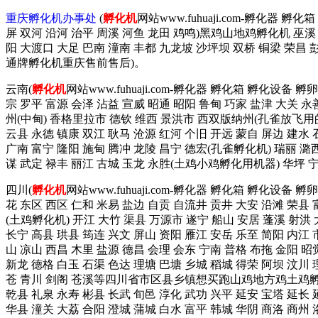
重庆孵化机办事处
(
孵化机
网站www.fuhuaji.com-孵化器 
屏 双河 沿河 治平 周溪 河鱼 龙田 鸡鸣)黑鸡山地鸡孵化机 巫溪 
阳 大渡口 大足 巴南 潼南 丰都 九龙坡 沙坪坝 双桥 铜梁 荣昌
通牌孵化机重庆售前售后)。
云南(
孵化机
网站www.fuhuaji.com-孵化器 孵化箱 孵化设备
宗 罗平 富源 会泽 沾益 宣威 昭通 昭阳 鲁甸 巧家 盐津 大关 永
州(中甸) 香格里拉市 德钦 维西 景洪市 西双版纳州(孔雀放飞用的
云县 永德 镇康 双江 耿马 沧源 红河 个旧 开远 蒙自 屏边 建水
广南 富宁 隆阳 施甸 腾冲 龙陵 昌宁 德宏(孔雀孵化机) 瑞丽 潞西
谋 武定 禄丰 丽江 古城 玉龙 永胜(土鸡小鸡孵化用机器) 华坪
四川(
孵化机
网站www.fuhuaji.com-孵化器 孵化箱 孵化设备
花 东区 西区 仁和 米易 盐边 自贡 自流井 贡井 大安 沿滩 荣县 
(土鸡孵化机) 开江 大竹 渠县 万源市 遂宁 船山 安居 蓬溪 射洪 
长宁 高县 珙县 筠连 兴文 屏山 资阳 雁江 安岳 乐至 简阳 内江 
山 凉山 西昌 木里 盐源 德昌 会理 会东 宁南 普格 布拖 金阳 昭
新龙 德格 白玉 石渠 色达 理塘 巴塘 乡城 稻城 得荣 阿坝 汶川 
苍 青川 剑阁 苍溪等四川省市区县乡镇想买跑山鸡地方鸡土鸡孵
乾县 礼泉 永寿 彬县 长武 旬邑 淳化 武功 兴平 延安 宝塔 延长 
华县 潼关 大荔 合阳 澄城 蒲城 白水 富平 韩城 华阴 商洛 商州 