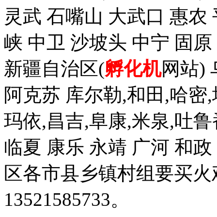
灵武 石嘴山 大武口 惠农 
峡 中卫 沙坡头 中宁 固原
新疆自治区(
孵化机
网站)
阿克苏 库尔勒,和田,哈密,
玛依,昌吉,阜康,米泉,吐鲁
临夏 康乐 永靖 广河 和
区各市县乡镇村组要买火
13521585733。