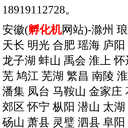
18919112728。
安徽(
孵化机
网站)-滁州 
天长 明光 合肥 瑶海 庐阳
龙子湖 蚌山 禹会 淮上 怀
芜 鸠江 芜湖 繁昌 南陵 
潘集 凤台 马鞍山 金家庄 
郊区 怀宁 枞阳 潜山 太湖
砀山 萧县 灵璧 泗县 阜阳