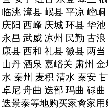
临洮 漳县 岷县 平凉 崆峒
庆阳 西峰 庆城 环县 华池
永昌 武威 凉州 民勤 古浪
康县 西和 礼县 徽县 两当
山丹 酒泉 嘉峪关 肃州 金
水 秦州 麦积 清水 秦安 
卓尼 舟曲 迭部 玛曲 碌曲
迭景泰等地购买家禽家用