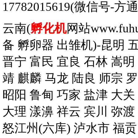
17782015619(微信
云南(
孵化机
网站www.fuh
备 孵卵器 出雏机)-昆明 
晋宁 富民 宜良 石林 嵩明
靖 麒麟 马龙 陆良 师宗 
昭阳 鲁甸 巧家 盐津 大关
大理 漾濞 祥云 宾川 弥渡
怒江州(六库) 泸水市 福贡