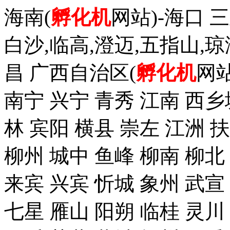
海南(
孵化机
网站)-海口 三
白沙,临高,澄迈,五指山,琼
昌 广西自治区(
孵化机
网站
南宁 兴宁 青秀 江南 西乡
林 宾阳 横县 崇左 江洲 
柳州 城中 鱼峰 柳南 柳北
来宾 兴宾 忻城 象州 武宣
七星 雁山 阳朔 临桂 灵川