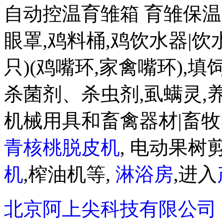
自动控温育雏箱 育雏保温箱8
眼罩,鸡料桶,鸡饮水器|饮水盒
只)(鸡嘴环,家禽嘴环),
杀菌剂、杀虫剂,虱螨灵,
机械用具和畜禽器材|畜牧
青核桃脱皮机
, 电动果树剪
机
,榨油机等,
淋浴房
,进入
北京阿上尖科技有限公司