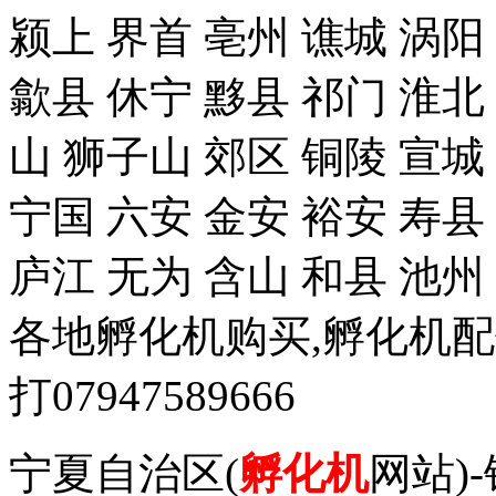
颍上 界首 亳州 谯城 涡阳
歙县 休宁 黟县 祁门 淮北
山 狮子山 郊区 铜陵 宣城
宁国 六安 金安 裕安 寿县
庐江 无为 含山 和县 池州
各地孵化机购买,孵化机
打07947589666
宁夏自治区(
孵化机
网站)