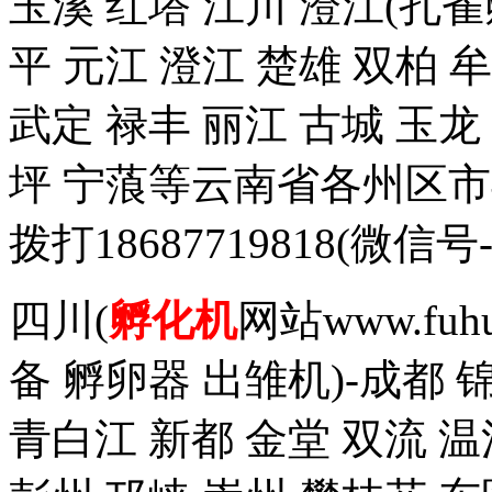
玉溪 红塔 江川 澄江(孔雀
平 元江 澄江 楚雄 双柏 
武定 禄丰 丽江 古城 玉
坪 宁蒗等云南省各州区
拨打18687719818(
四川(
孵化机
网站www.fuh
备 孵卵器 出雏机)-成都 
青白江 新都 金堂 双流 温