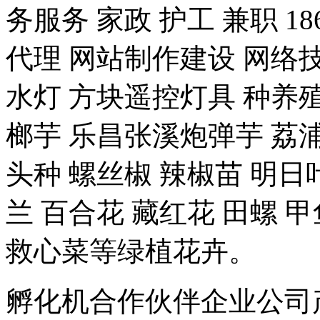
务服务 家政 护工 兼职 18
代理 网站制作建设 网络技
水灯 方块遥控灯具 种养殖-
榔芋 乐昌张溪炮弹芋 荔浦
头种 螺丝椒 辣椒苗 明日
兰 百合花 藏红花 田螺 甲
救心菜等绿植花卉。
孵化机合作伙伴企业公司产品 豆