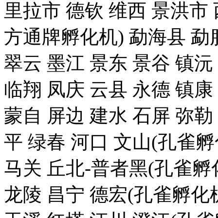
里拉市 德钦 维西 景洪
方通牌孵化机) 勐海县 勐腊
翠云 墨江 景东 景谷 镇沅
临翔 凤庆 云县 永德 镇康
蒙自 屏边 建水 石屏 弥勒
平 绿春 河口 文山(孔雀
马关 丘北-普者黑(孔雀孵化
龙陵 昌宁 德宏(孔雀孵化机