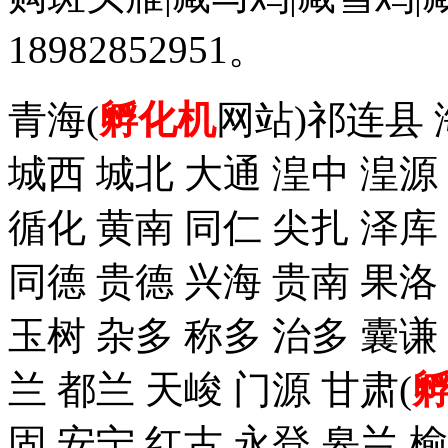
18982852951。
青海(
孵化机
网站)祁连县 
城西 城北 大通 湟中 湟源
循化 黄南 同仁 尖扎 泽
同德 贵德 兴海 贵南 果洛
玉树 杂多 称多 治多 囊谦
兰 都兰 天峻 门源 甘肃(
固 安宁 红古 永登 皋兰 榆