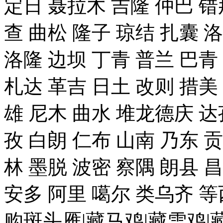
定日 聂拉木 吉隆 仲巴 错
查 曲松 隆子 琼结 扎囊 
洛隆 边坝 丁青 普兰 巴青
札达 革吉 日土 改则 措美 
雄 尼木 曲水 堆龙德庆 达
孜 白朗 仁布 山南 乃东 
林 墨脱 波密 察隅 朗县 
安多 阿里 噶尔 类乌齐 
购斑头雁|藏马鸡|藏雪鸡