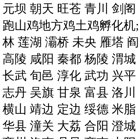
元坝 朝天 旺苍 青川 剑
跑山鸡地方鸡土鸡孵化机;
林 莲湖 灞桥 未央 雁塔 
高陵 咸阳 秦都 杨陵 渭城
长武 旬邑 淳化 武功 兴平
志丹 吴旗 甘泉 富县 洛川
横山 靖边 定边 绥德 米脂
华县 潼关 大荔 合阳 澄城