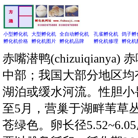
小型孵化机
大型孵化机
全自动孵化机
孔雀孵化机
鸽子孵
孵化机价格
孵化机图片
孵化机品牌
孵化机修理
孵化机
赤嘴潜鸭(chizuiqian
中部；我国大部分地区均
湖泊或缓水河流。性胆小
至5月，营巢于湖畔苇草丛
苍绿色。卵长径5.52~6.0