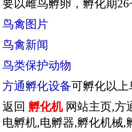
要以雌鸟孵卵，孵化期26~
鸟禽图片
鸟禽新闻
鸟类保护动物
方通孵化设备
可孵化以上
返回
孵化机
网站主页,方通
电孵机,电孵器,孵化机械,