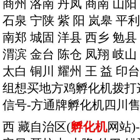
商州 洛南 丹凤 商南 山阳
石泉 宁陕 紫 阳 岚皋 平
南郑 城固 洋县 西乡 勉县
渭滨 金台 陈仓 凤翔 岐山
太白 铜川 耀州 王 益 
组想买地方鸡孵化机拨打这个手
信号-方通牌孵化机四川售
西 藏自治区(
孵化机
网站)