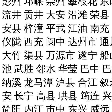
彭州 邛崃 崇州 攀枝花 东
流井 贡井 大安 沿滩 荣县
安县 梓潼 平武 江油 南充
仪陇 西充 阆中 达州市 通
大竹 渠县 万源市 遂宁 船
池 武胜 邻水 华莹 巴中 
纳溪 龙马潭 泸县 合江 叙
安 长宁 高县 珙县 筠连 
简阳 内江 市中 东兴 威远