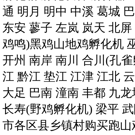
通 明月 明中 中溪 葛城 
东安 蓼子 左岚 岚天 北屏
鸡鸣)黑鸡山地鸡孵化机 巫
开州 南岸 南川 合川(孔雀
江 黔江 垫江 江津 江北 
大足 巴南 潼南 丰都 九龙
长寿(野鸡孵化机) 梁平 
市各区县乡镇村购买跑山