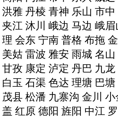
洪雅 丹棱 青神 乐山 市中
夹江 沐川 峨边 马边 峨眉
理 会东 宁南 普格 布拖 
美姑 雷波 雅安 雨城 名山
甘孜 康定 泸定 丹巴 九龙
白玉 石渠 色达 理塘 巴塘
茂县 松潘 九寨沟 金川 小
盖 红原 德阳 旌阳 中江 