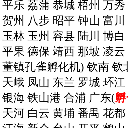
平乐 荔蒲 恭城 梧州 万秀
贺州 八步 昭平 钟山 富川
玉林 玉州 容县 陆川 博白
平果 德保 靖西 那坡 凌云
董镇孔雀孵化机) 钦南 钦
天峨 凤山 东兰 罗城 环江
银海 铁山港 合浦 广东(
孵
天河 白云 黄埔 番禺 花都