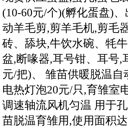
(10-60元/个)(孵化蛋盘)
动羊毛剪,剪羊毛机,剪毛器
砖、舔块,牛饮水碗、牦牛
盆,断喙器,耳号钳、耳号,耳
元/把)、 雏苗供暖脱温自
电热灯泡20元/只,育雏室电热
调速轴流风机匀温 用于孔
苗脱温育雏用,使用面积达 20