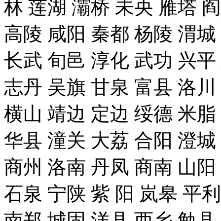
林 莲湖 灞桥 未央 雁塔 
高陵 咸阳 秦都 杨陵 渭城
长武 旬邑 淳化 武功 兴平
志丹 吴旗 甘泉 富县 洛川
横山 靖边 定边 绥德 米脂
华县 潼关 大荔 合阳 澄城
商州 洛南 丹凤 商南 山阳
石泉 宁陕 紫 阳 岚皋 平
南郑 城固 洋县 西乡 勉县