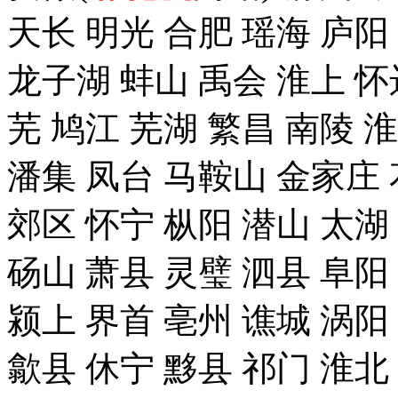
天长 明光 合肥 瑶海 庐阳
龙子湖 蚌山 禹会 淮上 怀
芜 鸠江 芜湖 繁昌 南陵 
潘集 凤台 马鞍山 金家庄 
郊区 怀宁 枞阳 潜山 太湖
砀山 萧县 灵璧 泗县 阜阳
颍上 界首 亳州 谯城 涡阳
歙县 休宁 黟县 祁门 淮北