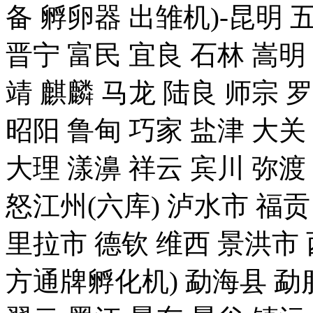
备 孵卵器 出雏机)-昆明 
晋宁 富民 宜良 石林 嵩明
靖 麒麟 马龙 陆良 师宗 
昭阳 鲁甸 巧家 盐津 大关
大理 漾濞 祥云 宾川 弥渡
怒江州(六库) 泸水市 福贡
里拉市 德钦 维西 景洪
方通牌孵化机) 勐海县 勐腊