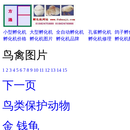
小型孵化机
大型孵化机
全自动孵化机
孔雀孵化机
鸽子孵
孵化机价格
孵化机图片
孵化机品牌
孵化机修理
孵化机
鸟禽图片
1
2
3
4
5
6
7
8
9
10
11
12
13
14
15
下一页
鸟类保护动物
金 钱龟