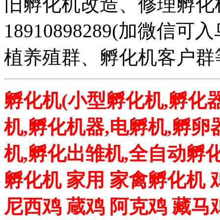
旧孵化机改造、修理孵化机事务
18910898289(加微
植养殖群、孵化机客户群
孵化机(小型孵化机,孵化器
机,孵化机器,电孵机,孵卵
机,孵化出雏机,全自动孵化
孵化机 家用 家禽孵化机 
尼西鸡 蔵鸡 阿克鸡 藏马