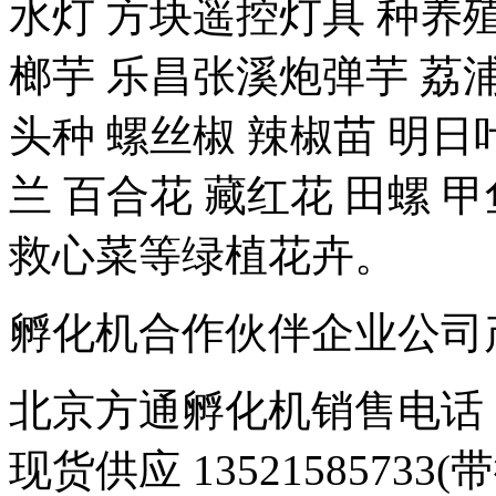
水灯 方块遥控灯具 种养殖-
榔芋 乐昌张溪炮弹芋 荔浦
头种 螺丝椒 辣椒苗 明日
兰 百合花 藏红花 田螺 甲
救心菜等绿植花卉。
孵化机合作伙伴企业公司产品 豆
北京方通孵化机销售电话 01
现货供应 1352158573