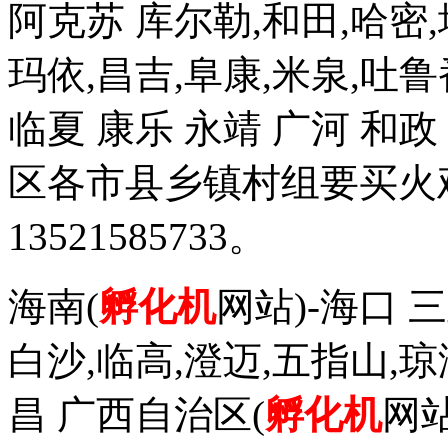
阿克苏 库尔勒,和田,哈密,
玛依,昌吉,阜康,米泉,吐鲁
临夏 康乐 永靖 广河 和
区各市县乡镇村组要买火
13521585733。
海南(
孵化机
网站)-海口 三
白沙,临高,澄迈,五指山,琼
昌 广西自治区(
孵化机
网站