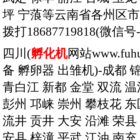
坪 宁蒗等云南省各州区
拨打18687719818(
四川(
孵化机
网站www.fuh
备 孵卵器 出雏机)-成都 
青白江 新都 金堂 双流 温
彭州 邛崃 崇州 攀枝花 东
流井 贡井 大安 沿滩 荣县
安县 梓潼 平武 江油 南充