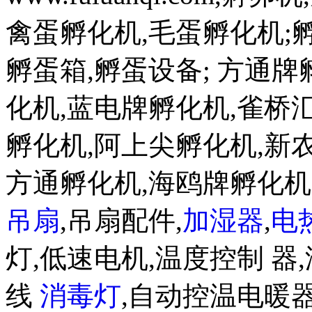
禽蛋孵化机,毛蛋孵化机;孵蛋机w
孵蛋箱,孵蛋设备; 方通
化机,蓝电牌孵化机,雀桥
孵化机,阿上尖孵化机,新
方通孵化机,海鸥牌孵化
吊扇
,吊扇配件,
加湿器
,
电
灯,低速电机,温度控制 器,
线
消毒灯
,自动控温电暖器