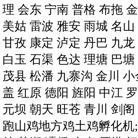
理 会东 宁南 普格 布拖 
美姑 雷波 雅安 雨城 名山
甘孜 康定 泸定 丹巴 九龙
白玉 石渠 色达 理塘 巴塘
茂县 松潘 九寨沟 金川 小
盖 红原 德阳 旌阳 中江 
元坝 朝天 旺苍 青川 剑
跑山鸡地方鸡土鸡孵化机;