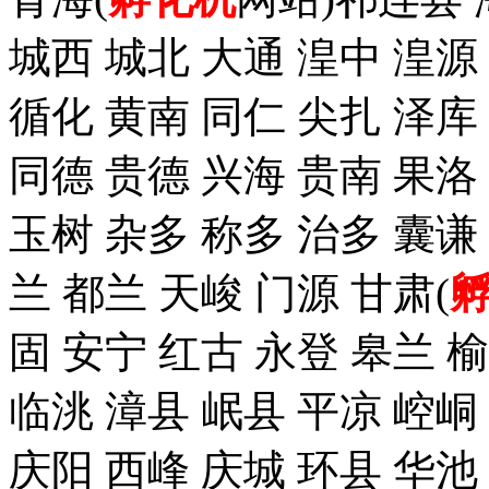
城西 城北 大通 湟中 湟源
循化 黄南 同仁 尖扎 泽
同德 贵德 兴海 贵南 果洛
玉树 杂多 称多 治多 囊谦
兰 都兰 天峻 门源 甘肃(
固 安宁 红古 永登 皋兰 榆
临洮 漳县 岷县 平凉 崆峒
庆阳 西峰 庆城 环县 华池