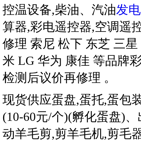
控温设备,柴油、汽油
发电
算器,彩电遥控器,空调遥
修理 索尼 松下 东芝 三星 
米 LG 华为 康佳 等品
检测后议价再修理 。
现货供应蛋盘,蛋托,蛋包
(10-60元/个)(孵化蛋盘)
动羊毛剪,剪羊毛机,剪毛器