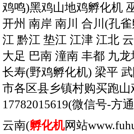
鸡鸣)黑鸡山地鸡孵化机 巫
开州 南岸 南川 合川(孔雀
江 黔江 垫江 江津 江北 
大足 巴南 潼南 丰都 九龙
长寿(野鸡孵化机) 梁平 
市各区县乡镇村购买跑山
17782015619(微信
云南(
孵化机
网站www.fuh