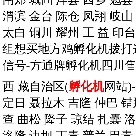
渭滨 金台 陈仓 凤翔 岐山
太白 铜川 耀州 王 益 
组想买地方鸡孵化机拨打这个手
信号-方通牌孵化机四川售
西 藏自治区(
孵化机
网站)
定日 聂拉木 吉隆 仲巴 错
查 曲松 隆子 琼结 扎囊 
洛隆 边坝 丁青 普兰 巴青