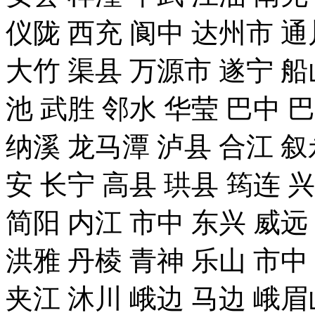
仪陇 西充 阆中 达州市 通
大竹 渠县 万源市 遂宁 船
池 武胜 邻水 华莹 巴中 
纳溪 龙马潭 泸县 合江 叙
安 长宁 高县 珙县 筠连 
简阳 内江 市中 东兴 威远
洪雅 丹棱 青神 乐山 市中
夹江 沐川 峨边 马边 峨眉