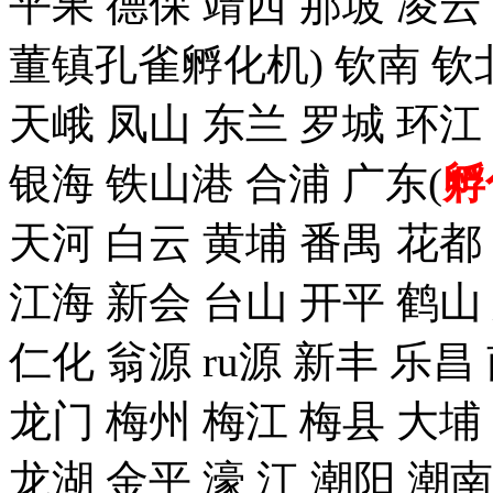
平果 德保 靖西 那坡 凌云
董镇孔雀孵化机) 钦南 钦
天峨 凤山 东兰 罗城 环江
银海 铁山港 合浦 广东(
孵
天河 白云 黄埔 番禺 花都
江海 新会 台山 开平 鹤山
仁化 翁源 ru源 新丰 乐昌
龙门 梅州 梅江 梅县 大埔
龙湖 金平 濠 江 潮阳 潮南