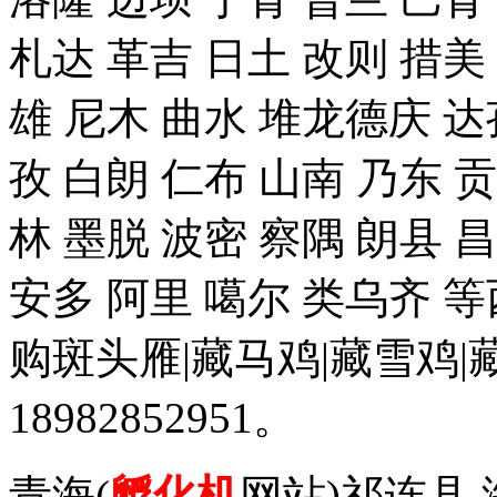
札达 革吉 日土 改则 措美 
雄 尼木 曲水 堆龙德庆 达
孜 白朗 仁布 山南 乃东 
林 墨脱 波密 察隅 朗县 
安多 阿里 噶尔 类乌齐 
购斑头雁|藏马鸡|藏雪鸡
18982852951。
青海(
孵化机
网站)祁连县 