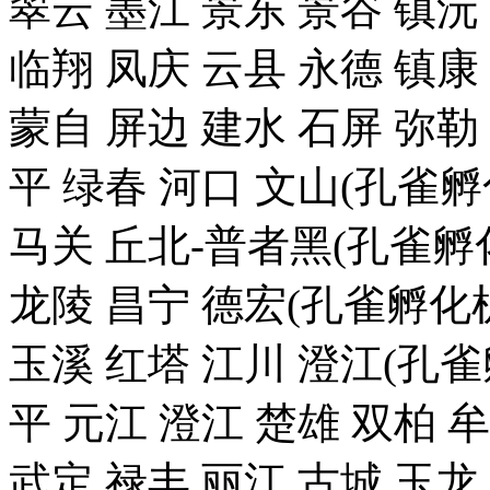
翠云 墨江 景东 景谷 镇沅
临翔 凤庆 云县 永德 镇康
蒙自 屏边 建水 石屏 弥勒
平 绿春 河口 文山(孔雀
马关 丘北-普者黑(孔雀孵化
龙陵 昌宁 德宏(孔雀孵化机
玉溪 红塔 江川 澄江(孔雀
平 元江 澄江 楚雄 双柏 
武定 禄丰 丽江 古城 玉