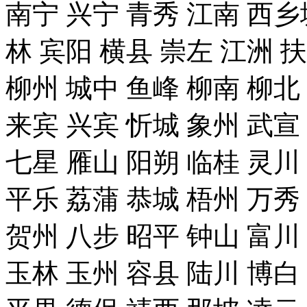
南宁 兴宁 青秀 江南 西乡
林 宾阳 横县 崇左 江洲 
柳州 城中 鱼峰 柳南 柳北
来宾 兴宾 忻城 象州 武宣
七星 雁山 阳朔 临桂 灵川
平乐 荔蒲 恭城 梧州 万秀
贺州 八步 昭平 钟山 富川
玉林 玉州 容县 陆川 博白