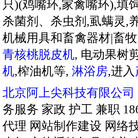
只)(鸡嘴环,家禽嘴环),
杀菌剂、杀虫剂,虱螨灵,
机械用具和畜禽器材|畜牧
青核桃脱皮机
, 电动果树剪
机
,榨油机等,
淋浴房
,进入
北京阿上尖科技有限公司
务服务 家政 护工 兼职 18
代理 网站制作建设 网络技