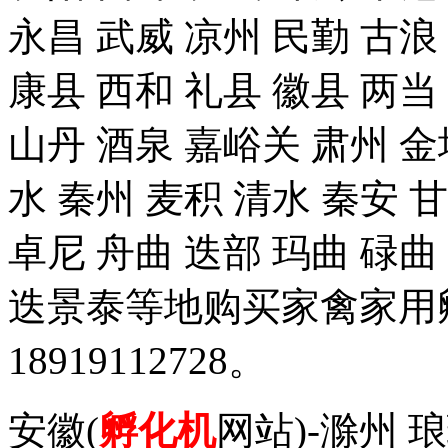
永昌 武威 凉州 民勤 古浪
康县 西和 礼县 徽县 两当
山丹 酒泉 嘉峪关 肃州 金
水 秦州 麦积 清水 秦安 
卓尼 舟曲 迭部 玛曲 碌曲
迭景泰等地购买家禽家用
18919112728。
安徽(
孵化机
网站)-滁州 