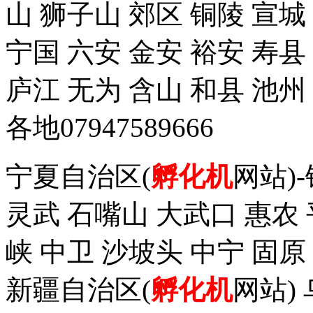
山 狮子山 郊区 铜陵 宣城
宁国 六安 金安 裕安 寿县
庐江 无为 含山 和县 池州
各地07947589666
宁夏自治区(
孵化机
网站)
灵武 石嘴山 大武口 惠农 
峡 中卫 沙坡头 中宁 固原
新疆自治区(
孵化机
网站)