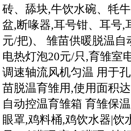
砖、舔块,牛饮水碗、牦牛
盆,断喙器,耳号钳、耳号,耳
元/把)、 雏苗供暖脱温自
电热灯泡20元/只,育雏室电热
调速轴流风机匀温 用于孔
苗脱温育雏用,使用面积达 20
自动控温育雏箱 育雏保温箱8
眼罩,鸡料桶,鸡饮水器|饮水盒