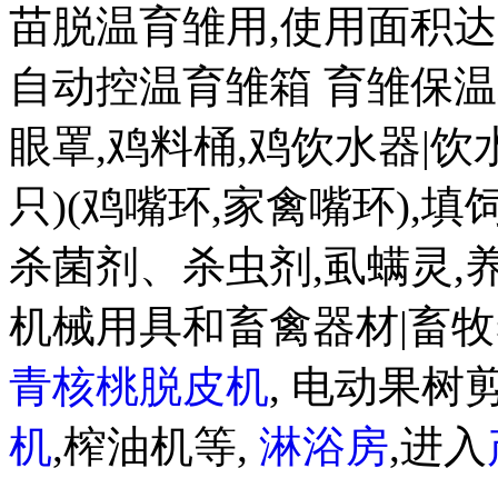
苗脱温育雏用,使用面积达 20
自动控温育雏箱 育雏保温箱8
眼罩,鸡料桶,鸡饮水器|饮水盒
只)(鸡嘴环,家禽嘴环),
杀菌剂、杀虫剂,虱螨灵,
机械用具和畜禽器材|畜牧
青核桃脱皮机
, 电动果树剪
机
,榨油机等,
淋浴房
,进入