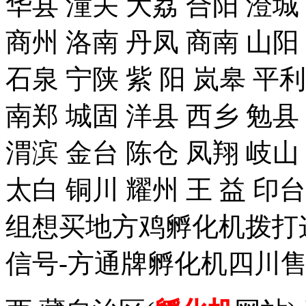
华县 潼关 大荔 合阳 澄城
商州 洛南 丹凤 商南 山阳
石泉 宁陕 紫 阳 岚皋 平
南郑 城固 洋县 西乡 勉县
渭滨 金台 陈仓 凤翔 岐山
太白 铜川 耀州 王 益 
组想买地方鸡孵化机拨打这个手
信号-方通牌孵化机四川售