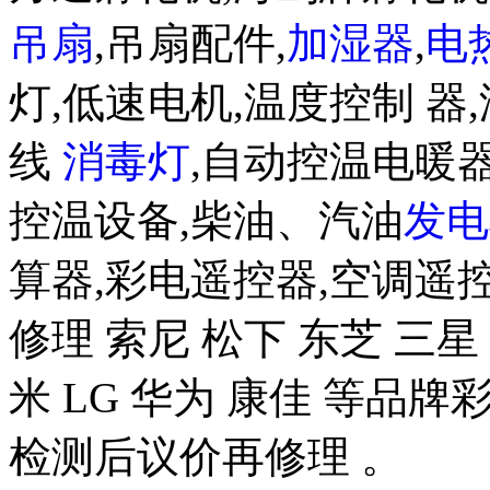
吊扇
,吊扇配件,
加湿器
,
电
灯,低速电机,温度控制 器,
线
消毒灯
,自动控温电暖器
控温设备,柴油、汽油
发电
算器,彩电遥控器,空调遥
修理 索尼 松下 东芝 三星 
米 LG 华为 康佳 等品
检测后议价再修理 。