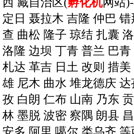
西 藏自治区(
孵化机
网站)
定日 聂拉木 吉隆 仲巴 错
查 曲松 隆子 琼结 扎囊 
洛隆 边坝 丁青 普兰 巴青
札达 革吉 日土 改则 措美 
雄 尼木 曲水 堆龙德庆 达
孜 白朗 仁布 山南 乃东 
林 墨脱 波密 察隅 朗县 
安多 阿里 噶尔 类乌齐 