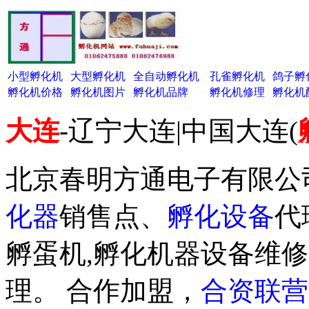
小型孵化机
大型孵化机
全自动孵化机
孔雀孵化机
鸽子孵
孵化机价格
孵化机图片
孵化机品牌
孵化机修理
孵化机
大连
-辽宁大连|中国大连(
北京春明方通电子有限公
化器
销售点、
孵化设备
代
孵蛋机,孵化机器设备维修
理。 合作加盟，
合资联营