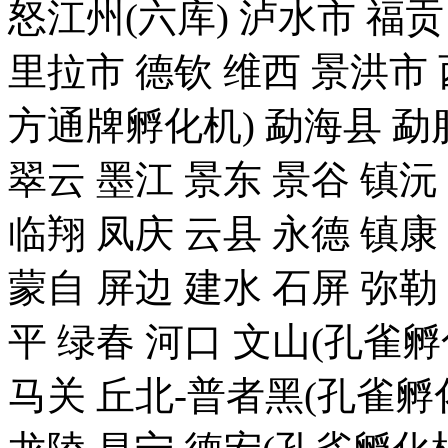
怒江州(六库) 泸水市 福贡
里拉市 德钦 维西 景洪
方通牌孵化机) 勐海县 勐腊
翠云 墨江 景东 景谷 镇沅
临翔 凤庆 云县 永德 镇康
蒙自 屏边 建水 石屏 弥勒
平 绿春 河口 文山(孔雀
马关 丘北-普者黑(孔雀孵化