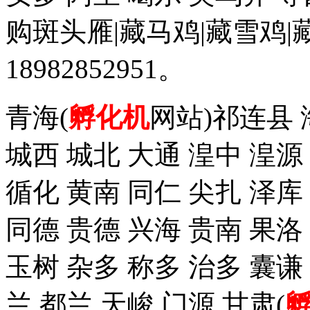
购斑头雁|藏马鸡|藏雪鸡
18982852951。
青海(
孵化机
网站)祁连县 
城西 城北 大通 湟中 湟源
循化 黄南 同仁 尖扎 泽
同德 贵德 兴海 贵南 果洛
玉树 杂多 称多 治多 囊谦
兰 都兰 天峻 门源 甘肃(