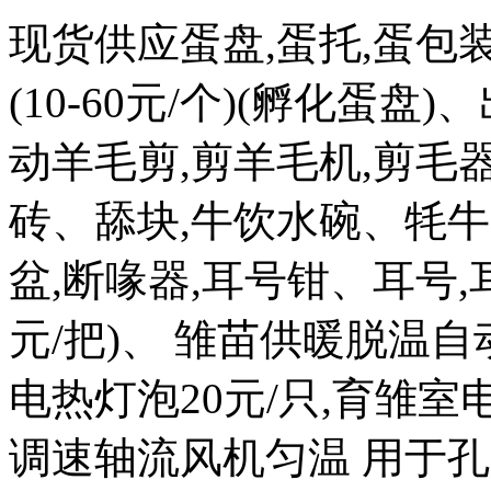
现货供应蛋盘,蛋托,蛋包
(10-60元/个)(孵化蛋盘)
动羊毛剪,剪羊毛机,剪毛器
砖、舔块,牛饮水碗、牦牛
盆,断喙器,耳号钳、耳号,耳
元/把)、 雏苗供暖脱温自
电热灯泡20元/只,育雏室电热
调速轴流风机匀温 用于孔