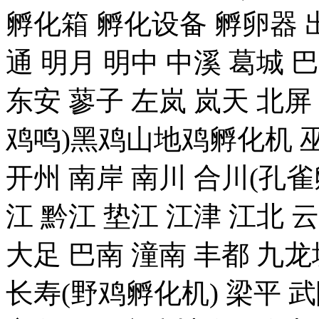
孵化箱 孵化设备 孵卵器 出
通 明月 明中 中溪 葛城 
东安 蓼子 左岚 岚天 北屏
鸡鸣)黑鸡山地鸡孵化机 巫
开州 南岸 南川 合川(孔雀
江 黔江 垫江 江津 江北 
大足 巴南 潼南 丰都 九龙
长寿(野鸡孵化机) 梁平 