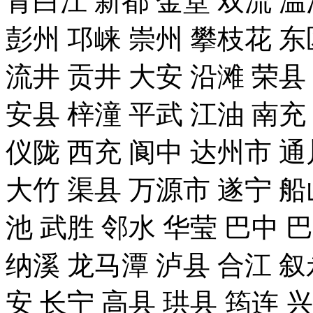
青白江 新都 金堂 双流 温
彭州 邛崃 崇州 攀枝花 东
流井 贡井 大安 沿滩 荣县
安县 梓潼 平武 江油 南充
仪陇 西充 阆中 达州市 通
大竹 渠县 万源市 遂宁 船
池 武胜 邻水 华莹 巴中 
纳溪 龙马潭 泸县 合江 叙
安 长宁 高县 珙县 筠连 