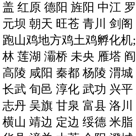
盖 红原 德阳 旌阳 中江 
元坝 朝天 旺苍 青川 剑
跑山鸡地方鸡土鸡孵化机;
林 莲湖 灞桥 未央 雁塔 
高陵 咸阳 秦都 杨陵 渭城
长武 旬邑 淳化 武功 兴平
志丹 吴旗 甘泉 富县 洛川
横山 靖边 定边 绥德 米脂