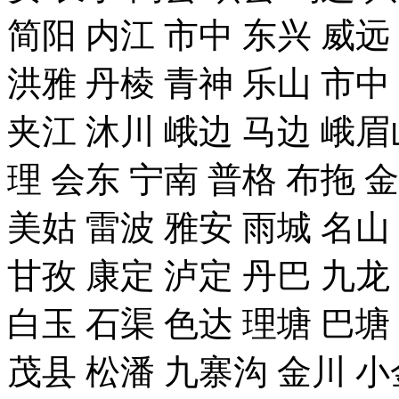
简阳 内江 市中 东兴 威远
洪雅 丹棱 青神 乐山 市中
夹江 沐川 峨边 马边 峨眉
理 会东 宁南 普格 布拖 
美姑 雷波 雅安 雨城 名山
甘孜 康定 泸定 丹巴 九龙
白玉 石渠 色达 理塘 巴塘
茂县 松潘 九寨沟 金川 小