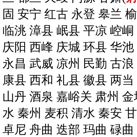
固 安宁 红古 永登 皋兰 榆
临洮 漳县 岷县 平凉 崆峒
庆阳 西峰 庆城 环县 华池
永昌 武威 凉州 民勤 古浪
康县 西和 礼县 徽县 两当
山丹 酒泉 嘉峪关 肃州 金
水 秦州 麦积 清水 秦安 
卓尼 舟曲 迭部 玛曲 碌曲