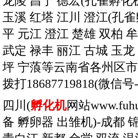
龙陵 昌宁 德宏(孔雀孵化机
玉溪 红塔 江川 澄江(孔雀
平 元江 澄江 楚雄 双柏 
武定 禄丰 丽江 古城 玉
坪 宁蒗等云南省各州区
拨打18687719818(
四川(
孵化机
网站www.fuh
备 孵卵器 出雏机)-成都 