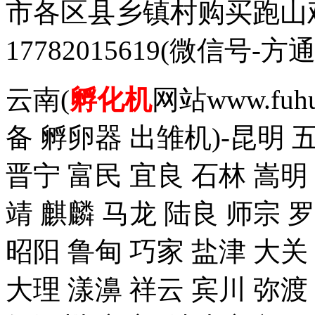
市各区县乡镇村购买跑山
17782015619(微信
云南(
孵化机
网站www.fuh
备 孵卵器 出雏机)-昆明 
晋宁 富民 宜良 石林 嵩明
靖 麒麟 马龙 陆良 师宗 
昭阳 鲁甸 巧家 盐津 大关
大理 漾濞 祥云 宾川 弥渡