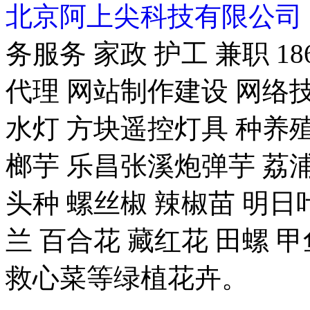
北京阿上尖科技有限公司
务服务 家政 护工 兼职 18
代理 网站制作建设 网络技
水灯 方块遥控灯具 种养殖-
榔芋 乐昌张溪炮弹芋 荔浦
头种 螺丝椒 辣椒苗 明日
兰 百合花 藏红花 田螺 甲
救心菜等绿植花卉。