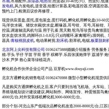
吊扇
,吊扇配件,
加湿器
,
电热管
,照蛋器(10-40元/只)、照蛋灯,
发电机
,风力发电机,逆变器,绘图计算器,彩电遥控器,空调遥控器,豆
预约上门,检测后议价再修理 。
现货供应蛋盘,蛋托,蛋包装盒,蛋打码机,孵化机用孵化盘(10-60元
马|羊饮水碗、猪饮水碗|饮水盆,断喙器,耳号钳、耳号,耳标钳、耳标,育
控温,调速轴流风机匀温 用于孔雀 黑天鹅 鸵鸟等珍贵鸟禽雏苗脱温育雏
饮水盒|饮水筒,鸡脚环(0.1-0.8元/只)(鸡嘴环,家禽嘴环
器具:
青核桃脱皮机
, 电动果树剪,
割禾机
-割草机,电锯,
板栗脱刺
北京阿上尖科技有限公司
01062475888婚姻介绍服务 劳务服
殖-芋头 芋仔 芋苗 芋荷 香芋 槟榔芋 乐昌张溪炮弹芋 荔浦芋 
沙木 芦笋 救心菜等绿植花卉。
孵化机合作伙伴企业公司产品 豆芽机www.douyaji.com
北京方通孵化机销售电话 01062476988 微型小型孵化机现货供应 135
凡是购买方通牌孵化机之后,客户只要到当地飞机场、火车站、
养殖场规划设计建设建议,网站制作、网络宣传、种蛋雏苗鸟禽供
4000元/台,对外安装移机孵化机3000-6000元/台。
部分个别-河北山东产低端次品孵化机改造2000-8000元/台,江