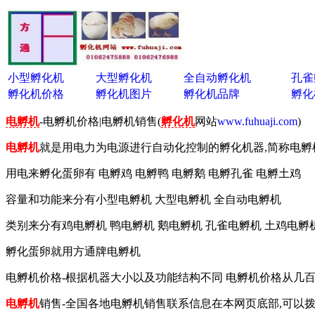
小型孵化机
大型孵化机
全自动孵化机
孔雀
孵化机价格
孵化机图片
孵化机品牌
孵化
电孵机
-电孵机价格|电孵机销售(
孵化机
网站
www.fuhuaji.com
)
电孵机
就是用电力为电源进行自动化控制的孵化机器,简称电孵
用电来孵化蛋卵有 电孵鸡 电孵鸭 电孵鹅 电孵孔雀 电孵土鸡
容量和功能来分有小型电孵机 大型电孵机 全自动电孵机
类别来分有鸡电孵机 鸭电孵机 鹅电孵机 孔雀电孵机 土鸡电孵
孵化蛋卵就用方通牌电孵机
电孵机价格-根据机器大小以及功能结构不同 电孵机价格从几百
电孵机
销售-全国各地电孵机销售联系信息在本网页底部,可以