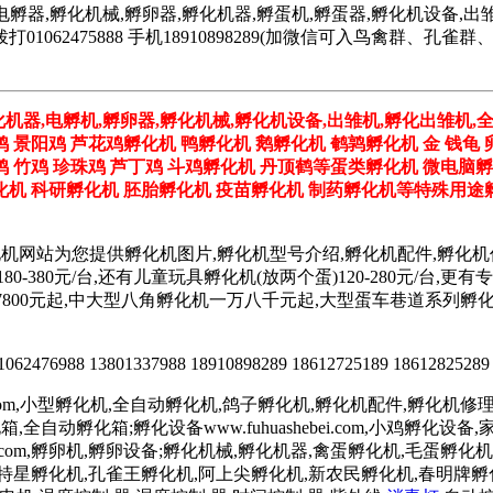
电孵器,孵化机械,孵卵器,孵化机器,孵蛋机,孵蛋器,孵化机设备,出雏
062475888 手机18910898289(加微信可入鸟禽群、
化机器,电孵机,孵卵器,孵化机械,孵化机设备,出雏机,孵化出雏机,
鸡 景阳鸡 芦花鸡孵化机 鸭孵化机 鹅孵化机 鹌鹑孵化机 金 钱龟 
野鸡 竹鸡 珍珠鸡 芦丁鸡 斗鸡孵化机 丹顶鹤等蛋类孵化机 微电脑
机 科研孵化机 胚胎孵化机 疫苗孵化机 制药孵化机等特殊用途孵
化机网站为您提供孵化机图片,孵化机型号介绍,孵化机配件,孵化
180-380元/台,还有儿童玩具孵化机(放两个蛋)120-280元/
孵化机价格7800元起,中大型八角孵化机一万八千元起,大型蛋车巷道
2476988 13801337988 18910898289 18612725189 18612825289
.com,小型孵化机,全自动孵化机,鸽子孵化机,孵化机配件,孵化机修理,孵
鸡孵化箱,全自动孵化箱;孵化设备www.fuhuashebei.com,小鸡
luanqi.com,孵卵机,孵卵设备;孵化机械,孵化机器,禽蛋孵化机,毛蛋孵化机
天特星孵化机,孔雀王孵化机,阿上尖孵化机,新农民孵化机,春明牌