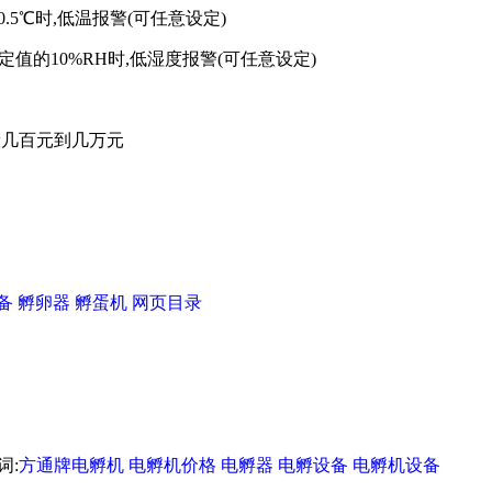
.5℃时,低温报警(可任意设定)
定值的10%RH时,低湿度报警(可任意设定)
般几百元到几万元
备
孵卵器
孵蛋机
网页目录
键词:
方通牌电孵机
电孵机价格
电孵器
电孵设备
电孵机设备