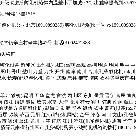
台;升级改进后孵化机箱体内温差小于加减0.2℃,出雏率提高到85-97%
号楼15层1515
司北京18910898289) 孵化机视频(快手号:vx18910898289或者17
庄村辛丰路47号 电话01062475888
购买咨询
孵化箱 孵化设备 孵卵器 出雏机)-城口(高燕 高观 高楠 明通 明月 明中
巫山 秀山 璧山 万盛 万州 开州 南岸 南川 合川(孔雀孵化机) 永川 
 彭水 长寿(野鸡孵化机) 梁平 武隆 忠县 奉节 涪陵 石柱等重庆市各
 孵卵器 出雏机)-昆明 五华 盘龙 官渡 西山区 东川 呈贡 晋宁 富民 
善 绥江 镇雄 彝良 威信 水富 大理 漾濞 祥云 宾川 弥渡 南涧 巍山
就是方通牌孵化机) 勐海县 勐腊 景谷 禄劝 腾冲 普洱(思茅) 翠云 
 石屏 弥勒 泸西 元阳 红河(孵化机网站) 金平 绿春 河口 文山(孔
市 梁河 盈江 陇川 玉溪 红塔 江川 澄江(孔雀孵化机) 通海 华宁 
 宁蒗等云南省各州区市县乡镇村购买小鸡孵化机咨询拨打1868771