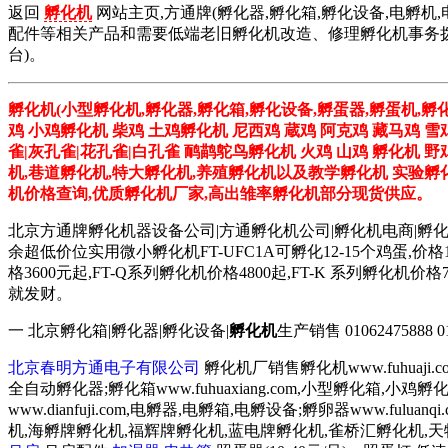
返回
孵化机
网站主页,方通牌(孵化器,孵化箱,孵化设备,电孵机,
配件等相关产品和需要低端老旧孵化机改造、修理孵化机事务拨打01
台)。
孵化机(小型孵化机,孵化器,孵化箱,孵化设备,孵蛋器,孵蛋机,孵
鸡 小鸡孵化机 柴鸡 土鸡孵化机 尼西鸡 蔵鸡 阿克鸡 藏马鸡 雪
雀|灰孔雀|花孔雀|白孔雀 鸸鹋鸵鸟孵化机 火鸡 山鸡 孵化机 
机,巷道孵化机,特大孵化机,养殖孵化机以及教学孵化机 实验孵化
机价格查询,优质孵化机厂家,高出雏率孵化机部分现货供应。
北京方通牌孵化机器设备公司|方通孵化机公司|孵化机电商|孵
余超低价位实用微小孵化机FT-UFC1A可孵化12-15个鸡蛋,价格
格3600元起,FT-Q系列孵化机价格4800起,FT-K 系列
就发财。
一 北京孵化箱|孵化器|孵化设备|
孵化机
生产销售 01062475888 0106
北京春明方通电子有限公司
孵化机厂销售孵化机www.fuhuaji
全自动孵化器;孵化箱www.fuhuaxiang.com,小型孵化箱,小
www.dianfuji.com,电孵器,电孵箱,电孵设备;孵卵器www.fu
机,海孵牌孵化机,福辉牌孵化机,蓝电牌孵化机,雀桥汇孵化机,