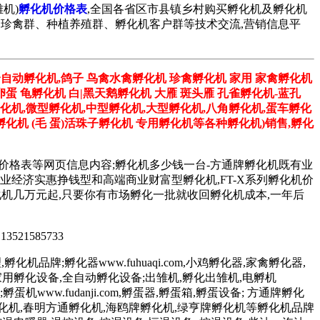
机)
孵化机价格表
,全国各省区市县镇乡村购买孵化机及孵化机
孔雀群、珍禽群、种植养殖群、孵化机客户群等技术交流,营销信息平
全自动孵化机,鸽子 鸟禽水禽孵化机 珍禽孵化机 家用 家禽孵化机
卵蛋 龟孵化机 白|黑天鹅孵化机 大雁 斑头雁 孔雀孵化机-蓝孔
孵化机,微型孵化机,中型孵化机,大型孵化机,八角孵化机,蛋车孵化
化机 (毛 蛋)活珠子孵化机 专用孵化机等各种孵化机)销售,孵化
机价格表等网页信息内容;孵化机多少钱一台-方通牌孵化机既有业
台,更有专业经济实惠挣钱型和高端商业财富型孵化机,FT-X系列孵化机价
系列孵化机几万元起,只要你有市场孵化一批就收回孵化机成本,一年后
 13521585733
化机品牌;孵化器www.fuhuaqi.com,小鸡孵化器,家禽孵化器,
孵化设备,家用孵化设备,全自动孵化设备;出雏机,孵化出雏机,电孵机
;孵蛋机www.fudanji.com,孵蛋器,孵蛋箱,孵蛋设备; 方通牌孵化
孵化机,春明方通孵化机,海鸥牌孵化机,绿亨牌孵化机等孵化机品牌