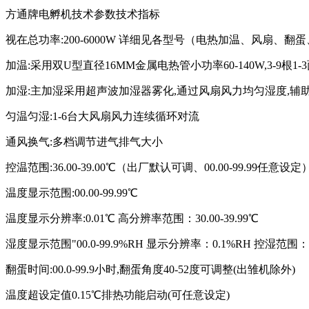
方通牌电孵机技术参数技术指标
视在总功率:200-6000W 详细见各型号（电热加温、风扇、
加温:采用双U型直径16MM金属电热管小功率60-140W,3-9根1
加湿:主加湿采用超声波加湿器雾化,通过风扇风力均匀湿度,辅
匀温匀湿:1-6台大风扇风力连续循环对流
通风换气:多档调节进气排气大小
控温范围:36.00-39.00℃（出厂默认可调、00.00-99.99任意设定
温度显示范围:00.00-99.99℃
温度显示分辨率:0.01℃ 高分辨率范围：30.00-39.99℃
湿度显示范围"00.0-99.9%RH 显示分辨率：0.1%RH 控湿范围：30
翻蛋时间:00.0-99.9小时,翻蛋角度40-52度可调整(出雏机除外)
温度超设定值0.15℃排热功能启动(可任意设定)