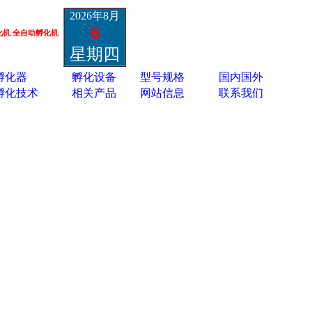
2026年8月
6
 全自动孵化机 小鸡鸭鹅孔雀孵化机 鸵鸟黑天鹅孵化机 蛋类胚胎疫苗孵化机 13801337988
星期四
孵化器
孵化设备
型号规格
国内国外
孵化技术
相关产品
网站信息
联系我们