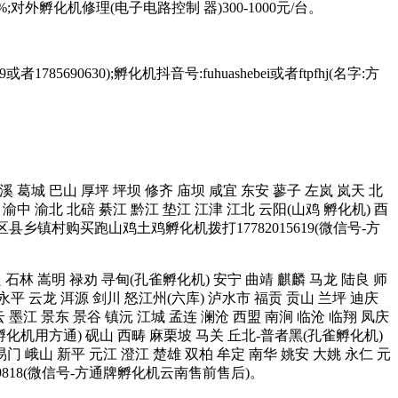
;对外孵化机修理(电子电路控制 器)300-1000元/台。
85690630);孵化机抖音号:fuhuashebei或者ftpfhj(名字:方
 中溪 葛城 巴山 厚坪 坪坝 修齐 庙坝 咸宜 东安 蓼子 左岚 岚天 北
渝中 渝北 北碚 綦江 黔江 垫江 江津 江北 云阳(山鸡 孵化机) 酉
区县乡镇村购买跑山鸡土鸡孵化机拨打17782015619(微信号-方
宜良 石林 嵩明 禄劝 寻甸(孔雀孵化机) 安宁 曲靖 麒麟 马龙 陆良 师
 永平 云龙 洱源 剑川 怒江州(六库) 泸水市 福贡 贡山 兰坪 迪庆
墨江 景东 景谷 镇沅 江城 孟连 澜沧 西盟 南涧 临沧 临翔 凤庆
雀孵化机用方通) 砚山 西畴 麻栗坡 马关 丘北-普者黑(孔雀孵化机)
易门 峨山 新平 元江 澄江 楚雄 双柏 牟定 南华 姚安 大姚 永仁 元
9818(微信号-方通牌孵化机云南售前售后)。