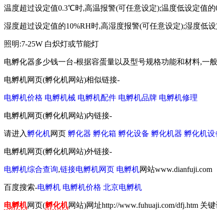
温度超过设定值0.3℃时,高温报警(可任意设定);温度低设定值的0
湿度超过设定值的10%RH时,高湿度报警(可任意设定);湿度低设
照明:7-25W 白炽灯或节能灯
电孵化器多少钱一台-根据容蛋量以及型号规格功能和材料,一
电孵机网页(孵化机网站)相似链接-
电孵机价格
电孵机械
电孵机配件
电孵机品牌
电孵机修理
电孵机网页(孵化机网站)内链接-
请进入
孵化机
网页
孵化器
孵化箱
孵化设备
孵化机器
孵化机设
电孵机网页(孵化机网站)外链接-
电孵机综合查询
,
链接电孵机网页
电孵机
网站www.dianfuji.com
百度搜索-
电孵机
电孵机价格
北京电孵机
电孵机
网页(
孵化机
网站)网址http://www.fuhuaji.com/dfj.htm 关