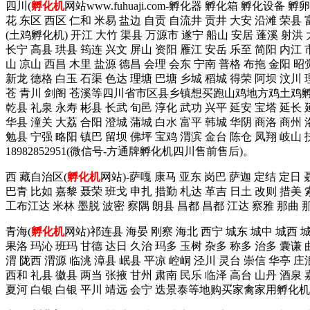
四川(
孵化机
网站www.fuhuaji.com-孵化器 孵化箱 孵化设备
花 东区 西区 仁和 米易 盐边 自贡 自流井 贡井 大安 沿滩 荣县 
(土鸡孵化机) 开江 大竹 渠县 万源市 遂宁 船山 安居 蓬溪 射洪 
长宁 高县 珙县 筠连 兴文 屏山 资阳 雁江 安岳 乐至 简阳 内江 
山 凉山 西昌 木里 盐源 德昌 会理 会东 宁南 普格 布拖 金阳 昭
新龙 德格 白玉 石渠 色达 理塘 巴塘 乡城 稻城 得荣 阿坝 汶川 
苍 青川 剑阁 苍溪等四川省市区县乡镇想买跑山鸡地方鸡土鸡孵
乾县 礼泉 永寿 彬县 长武 旬邑 淳化 武功 兴平 延安 宝塔 延长 
华县 潼关 大荔 合阳 澄城 蒲城 白水 富平 韩城 华阴 商洛 商州 
勉县 宁强 略阳 镇巴 留坝 佛坪 宝鸡 渭滨 金台 陈仓 凤翔 
18982852951(微信号-方通牌孵化机四川售前售后)。
西 藏自治区(
孵化机
网站)-萨嘎 康马 亚东 岗巴 萨迦 定结 定日
巴青 比如 嘉黎 聂荣 班戈 申扎 措勤 札达 革吉 日土 改则 措美 
工布江达 米林 墨脱 波密 察隅 朗县 昌都 昌都 江达 察雅 那曲
青海(
孵化机
网站)祁连县 海晏 刚察 海北 西宁 城东 城中 城西 
果洛 玛沁 班玛 甘德 达日 久治 玛多 玉树 杂多 称多 治多 囊谦 
渭 陇西 渭源 临洮 漳县 岷县 平凉 崆峒 泾川 灵台 崇信 华亭 庄
西和 礼县 徽县 两当 张掖 甘州 肃南 民乐 临泽 高台 山丹 酒泉 
夏河 白银 白银 平川 靖远 会宁 迭景泰等地购买家禽家用孵化机拨这