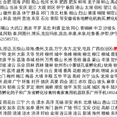
光 合肥 瑶海 庐阳 蜀山 包河 长丰 肥西 肥东 蚌埠 龙子湖 蚌山 禹
山 当涂 安庆 迎江 大观 郊区 怀宁 枞阳 潜山 太湖 宿松 望江 岳
山 徽州 歙县 休宁 黟县 祁门 淮北 杜集 相山 烈山 濉溪 铜陵 铜官
含山 和县 池州 贵池 东至 石台 青阳 等安徽省各地孵化机购买,孵化
石嘴山 大武口 惠农 平罗 吴忠 利通 盐池 同心 青铜峡 中卫 沙坡头
塔城,阿勒 泰,阿图什,博乐,克拉玛依,昌吉,阜康,米泉,吐鲁番,伊犁,伊
585733。
高,澄迈,五指山,琼海,儋州,文昌,万宁,东方,定安,屯昌 广西自治区(
宁明 龙州 大新 天等 凭祥 柳州 城中 鱼峰 柳南 柳北 柳江 柳城 鹿
资源 平乐 荔蒲 恭城 梧州 万秀 蝶山 长洲 苍梧 藤县 蒙山 岑溪 贺
 那坡 凌云 乐业 田林 西林 隆林 钦州市(小董镇孔雀孵化机) 钦南 
广州 荔湾 越秀 海珠 天河 白云 黄埔 番禺 花都 南沙 萝岗 增城 从
龙门 梅州 梅江 梅县 大埔 丰顺 五华 平远 蕉岭 兴宁 汕头 龙湖 金平
州 鼎湖 广宁 怀集 封开 德庆 高要 四会 湛江 赤坎 霞山 坡头 麻章
新兴 郁南 云安 罗定 潮州 湘桥 潮安 饶平 东莞 汕尾 城区 海丰 陆河
广西孵化鸽子和广东省孵化珍禽特禽家禽用机器联系广州手机1892425
霞 雨花台 江宁 六 合 溧水 高淳 无锡 崇安 南长 北塘 锡山 惠山 江
海安 如东 启东 如皋 通州 海门 扬州 广陵 邗江 宝应 仪征 高邮 江
州 淮阴 清浦 涟水 洪泽 盱眙 金湖 连云港 连云 新浦 海州 赣榆 东