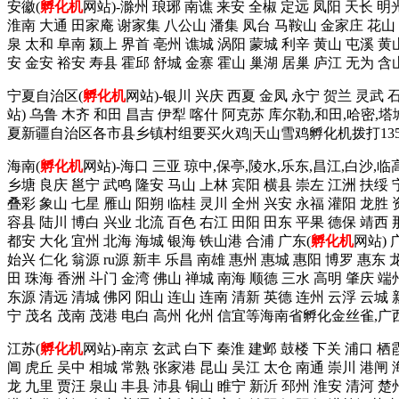
安徽(
孵化机
网站)-滁州 琅琊 南谯 来安 全椒 定远 凤阳 天长 明
淮南 大通 田家庵 谢家集 八公山 潘集 凤台 马鞍山 金家庄 花山 雨
泉 太和 阜南 颍上 界首 亳州 谯城 涡阳 蒙城 利辛 黄山 屯溪 黄
安 金安 裕安 寿县 霍邱 舒城 金寨 霍山 巢湖 居巢 庐江 无为 
宁夏自治区(
孵化机
网站)-银川 兴庆 西夏 金凤 永宁 贺兰 灵武 
站) 乌鲁 木齐 和田 昌吉 伊犁 喀什 阿克苏 库尔勒,和田,哈密,
夏新疆自治区各市县乡镇村组要买火鸡|天山雪鸡孵化机拨打13521
海南(
孵化机
网站)-海口 三亚 琼中,保亭,陵水,乐东,昌江,白沙,临
乡塘 良庆 邕宁 武鸣 隆安 马山 上林 宾阳 横县 崇左 江洲 扶绥 
叠彩 象山 七星 雁山 阳朔 临桂 灵川 全州 兴安 永福 灌阳 龙胜 
容县 陆川 博白 兴业 北流 百色 右江 田阳 田东 平果 德保 靖西
都安 大化 宜州 北海 海城 银海 铁山港 合浦 广东(
孵化机
网站) 
始兴 仁化 翁源 ru源 新丰 乐昌 南雄 惠州 惠城 惠阳 博罗 惠东 
田 珠海 香洲 斗门 金湾 佛山 禅城 南海 顺德 三水 高明 肇庆 端
东源 清远 清城 佛冈 阳山 连山 连南 清新 英德 连州 云浮 云城 
宁 茂名 茂南 茂港 电白 高州 化州 信宜等海南省孵化金丝雀,
江苏(
孵化机
网站)-南京 玄武 白下 秦淮 建邺 鼓楼 下关 浦口 栖
阊 虎丘 吴中 相城 常熟 张家港 昆山 吴江 太仓 南通 崇川 港闸 
龙 九里 贾汪 泉山 丰县 沛县 铜山 睢宁 新沂 邳州 淮安 清河 楚