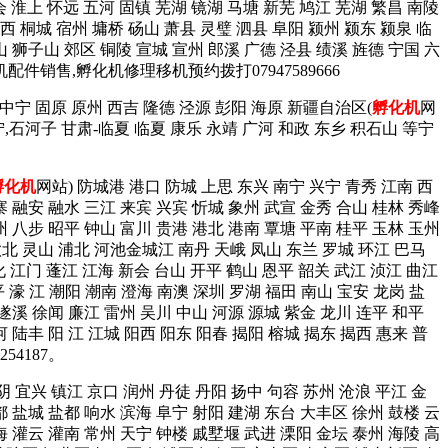
会 淮上 怀远 五河 固镇 芜湖 镜湖 马塘 新芜 鸠江 芜湖 繁昌 南陵
西 桐城 宿州 墉桥 砀山 萧县 灵璧 泗县 阜阳 颍州 颍东 颍泉 临
山 狮子山 郊区 铜陵 宣城 宣州 郎溪 广德 泾县 绩溪 旌德 宁国 六
机配件销售,孵化机修理移机预约拨打07947589666
 中宁 固原 原州 西吉 隆德 泾源 彭阳 海原 新疆自治区(
孵化机
网
宁,石河子 甘肃-临夏 临夏 康乐 永靖 广河 和政 东乡 积石山 等宁
孵化机
网站) 防城港 港口 防城 上思 东兴 南宁 兴宁 青秀 江南 西
寨 融安 融水 三江 来宾 兴宾 忻城 象州 武宣 金秀 合山 桂林 秀峰
州 八步 昭平 钟山 富川 贵港 港北 港南 覃塘 平南 桂平 玉林 玉州
钦北 灵山 浦北 河池金城江 南丹 天峨 凤山 东兰 罗城 环江 巴马
化 江门 蓬江 江海 新会 台山 开平 鹤山 恩平 韶关 武江 浈江 曲江
 濠 江 潮阳 潮南 澄海 南澳 深圳 罗湖 福田 南山 宝安 龙岗 盐
 遂溪 徐闻 廉江 雷州 吴川 中山 河源 源城 紫金 龙川 连平 和平
 陆丰 阳 江 江城 阳西 阳东 阳春 揭阳 榕城 揭东 揭西 惠来 普
4187。
阴 宜兴 镇江 京口 润州 丹徒 丹阳 扬中 句容 苏州 沧浪 平江 金
都 盐城 盐都 响水 滨海 阜宁 射阳 建湖 东台 大丰区 徐州 鼓楼 云
海 灌云 灌南 常州 天宁 钟楼 戚墅堰 武进 溧阳 金坛 泰州 海陵 高