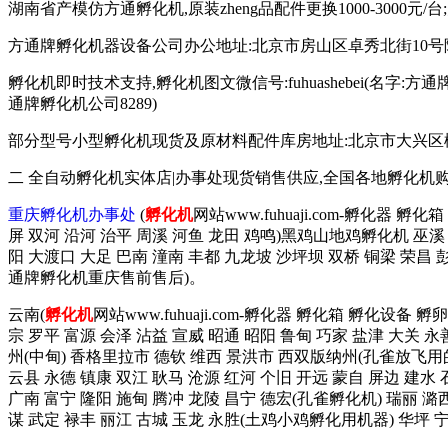
湖南省产模仿方通孵化机,原装zheng品配件更换1000-3000元/
方通牌孵化机器设备公司办公地址:北京市房山区卓秀北街10号院2
孵化机即时技术支持,孵化机图文微信号:fuhuashebei(名字:方通牌孵化机公
通牌孵化机公司8289)
部分型号小型孵化机现货及原材料配件库房地址:北京市大兴区榆垡镇辛
二 全自动孵化机实体店|办事处现货销售供应,全国各地孵化机
重庆孵化机办事处
(
孵化机
网站www.fuhuaji.com-孵化器 
屏 双河 沿河 治平 周溪 河鱼 龙田 鸡鸣)黑鸡山地鸡孵化机 巫溪 
阳 大渡口 大足 巴南 潼南 丰都 九龙坡 沙坪坝 双桥 铜梁 荣昌
通牌孵化机重庆售前售后)。
云南(
孵化机
网站www.fuhuaji.com-孵化器 孵化箱 孵化设备
宗 罗平 富源 会泽 沾益 宣威 昭通 昭阳 鲁甸 巧家 盐津 大关 永
州(中甸) 香格里拉市 德钦 维西 景洪市 西双版纳州(孔雀放飞用的
云县 永德 镇康 双江 耿马 沧源 红河 个旧 开远 蒙自 屏边 建水
广南 富宁 隆阳 施甸 腾冲 龙陵 昌宁 德宏(孔雀孵化机) 瑞丽 潞西
谋 武定 禄丰 丽江 古城 玉龙 永胜(土鸡小鸡孵化用机器) 华坪