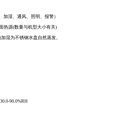
翻蛋、加湿、通风、照明、报警）
-3面热源(数量与机型大小有关)
助加湿为不锈钢水盘自然蒸发。
）
.0-90.0%RH