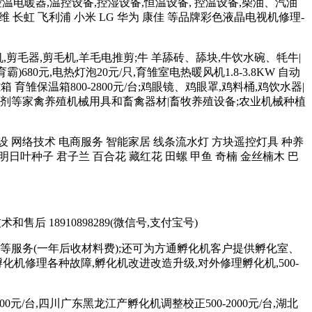
控温电暖器,温控设备,控湿设备,恒温设备, 控温设备,柴油、汽油
维 长虹 飞利浦 小米 LG 华为 康佳 等品牌彩色液晶电视机修理-
羊毛机,剪毛器,剪毛机,羊毛电推剪;牛 羊舔砖、舔块,牛饮水碗、牦牛|
680元,电热灯泡20元/只,育雏室电热暖风机1.8-3.8KW 自动
育雏保温箱800-2800元/台;鸡眼镜、鸡眼罩,鸡料桶,鸡饮水器|
 和添加剂等家禽养殖机械用具和畜禽器材|畜牧养殖设备;农业机械种植
站制作建设 网络技术 电商服务 智能家居 线条流水灯 方块遥控灯具 种养
明日叶种子 君子兰 百合花 藏红花 田螺 甲鱼 奇楠 金丝楠木 巴
术和售后 18910898289(微信号,支付宝号)
等服务(一年后收材料费);还可为方通孵化机客户提供孵化室、
修理各种故障,孵化机改进改造升级,对外修理孵化机,500-
元/台,四川广东黑龙江产孵化机调整校正500-2000元/台,湖北