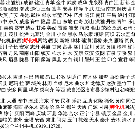
 孵卵器 出雏机)-成都 锦江 青羊 金牛 武侯 成华 龙泉驿 青白江 新都
富顺 绵阳 涪城 游仙 三台 盐亭 安县 梓潼 平武 江油 南充 顺庆 高
大英 广安 岳池 武胜 邻水 华莹 巴中 巴州 通江 南江 平昌 泸州 江
市中 东兴 威远 资中 隆昌 眉山 东坡 仁寿 彭山 洪雅 丹棱 青神 乐
觉 喜德 冕宁 越西 甘洛 美姑 雷波 雅安 雨城 名山 荥经 汉源 石棉
理县 茂县 松潘 九寨沟 金川 小金 黑水 马尔康 壤塘 阿坝 若尔盖 红
化机;陕西(
孵化机
网站)西安 新城 碑林 莲湖 灞桥 未央 雁塔 阎良
延川 子长 安塞 志丹 吴旗 甘泉 富县 洛川 宜川 黄龙 黄陵 榆林 榆
洛南 丹凤 商南 山阳 镇安 柞水 神木 安康 汉滨 汉阴 石泉 宁陕 紫
岐山 扶风 眉县 陇县 千阳 麟游 凤县 太白 铜川 耀州 王 益 印
 聂拉木 吉隆 仲巴 错那 昂仁 拉孜 谢通门 南木林 加查 曲松 隆子 
索县 尼玛 拉 萨 城关 林周 当雄 尼木 曲水 堆龙德庆 达孜 墨竹工
 那曲 安多 阿里 噶尔 类乌齐 等西 藏自治区各市县乡镇村组定购斑头
城北 大通 湟中 湟源 海东 平安 民和 乐都 互助 化隆 循化 黄南 
曲麻莱 海西 格尔木 德令哈 乌兰 都兰 天峻 门源 甘肃(
孵化机
网站
浪 静宁 庆阳 西峰 庆城 环县 华池 合水 正宁 宁县 镇原 金昌 金川
嘉峪关 肃州 金塔 安西 肃北 阿克 玉门 敦煌 天水 秦州 麦积 清水 
个兰州手机18919112728。