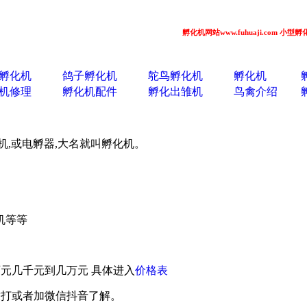
孵化机网站www.fuhuaji.com 小型孵化机
孵化机
鸽子孵化机
鸵鸟孵化机
孵化机
机修理
孵化机配件
孵化出雏机
鸟禽介绍
机,或电孵器,大名就叫孵化机。
机等等
元几千元到几万元 具体进入
价格表
拨打或者加微信抖音了解。