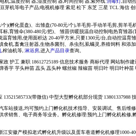
低速电机,温度控制 器,湿度控制 器,时间控制 器,紫外线
消毒灯
,自动
芽机等电子产品;电视机修理 索尼 松下 东芝 三星 TCL 海信 创
/个)(孵化蛋盘)、出雏盘(70-80元/个),羊毛剪-手动羊毛剪,剪
雏伞(380-480元/把)、 雏苗供暖脱温自动控制电热育雏器(育霸)
用,使用面积达 20-40平方米,只要1300元/台,自动控温育雏箱 
),填饲机、填食机,畜禽注射器,生物杀菌剂、杀虫剂,虱螨灵,养殖饲料
机
,榨油机等,
淋浴房
,进入
产品目录
查询。
务 家政 护工 兼职 18612725189 信息技术服务 商标代理 网
炮弹香芋 芋头种苗 藠头 藠头种 螺丝椒 辣椒苗 明日叶 明日叶种苗 
21585733(带微信) 中型大型孵化机部分现货 13801337988 技
汽车站接送,均可预约上门孵化机技术指导、安装调试、售后维修
求销售、电子商务等业务。孵化机修理:预约上门孵化机检修,孵化机
苏浙江安徽产模拟老式孵化机升级以及蛋车巷道孵化机修理1000-4000