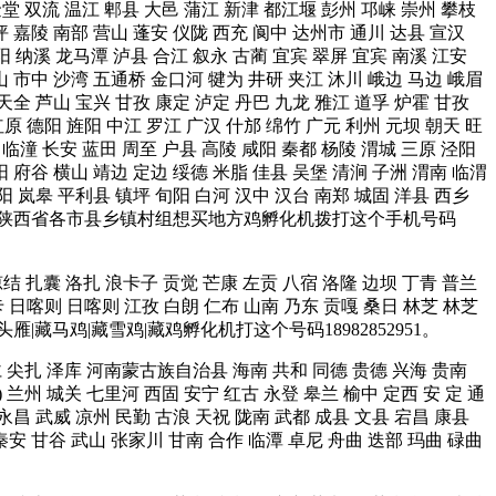
 金堂 双流 温江 郫县 大邑 蒲江 新津 都江堰 彭州 邛崃 崇州 攀枝
坪 嘉陵 南部 营山 蓬安 仪陇 西充 阆中 达州市 通川 达县 宣汉
阳 纳溪 龙马潭 泸县 合江 叙永 古蔺 宜宾 翠屏 宜宾 南溪 江安
山 市中 沙湾 五通桥 金口河 犍为 井研 夹江 沐川 峨边 马边 峨眉
 天全 芦山 宝兴 甘孜 康定 泸定 丹巴 九龙 雅江 道孚 炉霍 甘孜
原 德阳 旌阳 中江 罗江 广汉 什邡 绵竹 广元 利州 元坝 朝天 旺
 临潼 长安 蓝田 周至 户县 高陵 咸阳 秦都 杨陵 渭城 三原 泾阳
阳 府谷 横山 靖边 定边 绥德 米脂 佳县 吴堡 清涧 子洲 渭南 临渭
 阳 岚皋 平利县 镇坪 旬阳 白河 汉中 汉台 南郑 城固 洋县 西乡
台 宜君 等陕西省各市县乡镇村组想买地方鸡孵化机拨打这个手机号码
琼结 扎囊 洛扎 浪卡子 贡觉 芒康 左贡 八宿 洛隆 边坝 丁青 普兰
卡 日喀则 日喀则 江孜 白朗 仁布 山南 乃东 贡嘎 桑日 林芝 林芝
雁|藏马鸡|藏雪鸡|藏鸡孵化机打这个号码18982852951。
同仁 尖扎 泽库 河南蒙古族自治县 海南 共和 同德 贵德 兴海 贵南
) 兰州 城关 七里河 西固 安宁 红古 永登 皋兰 榆中 定西 安 定 通
 永昌 武威 凉州 民勤 古浪 天祝 陇南 武都 成县 文县 宕昌 康县
秦安 甘谷 武山 张家川 甘南 合作 临潭 卓尼 舟曲 迭部 玛曲 碌曲