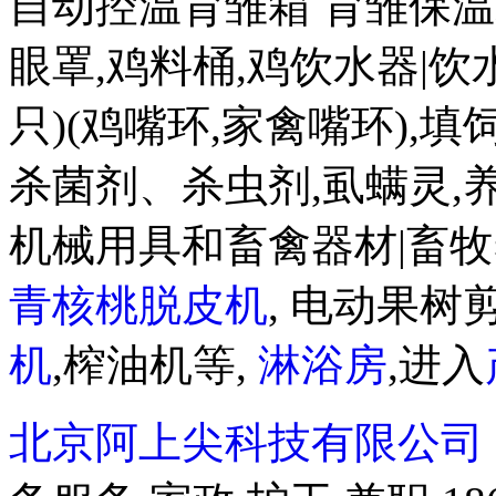
自动控温育雏箱 育雏保温箱8
眼罩,鸡料桶,鸡饮水器|饮水盒
只)(鸡嘴环,家禽嘴环),
杀菌剂、杀虫剂,虱螨灵,
机械用具和畜禽器材|畜牧
青核桃脱皮机
, 电动果树剪
机
,榨油机等,
淋浴房
,进入
北京阿上尖科技有限公司