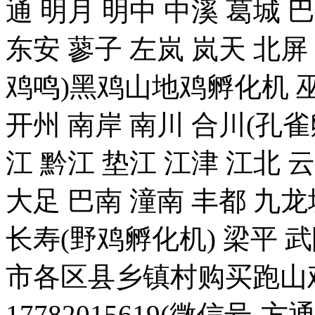
通 明月 明中 中溪 葛城 
东安 蓼子 左岚 岚天 北屏
鸡鸣)黑鸡山地鸡孵化机 巫
开州 南岸 南川 合川(孔雀
江 黔江 垫江 江津 江北 
大足 巴南 潼南 丰都 九龙
长寿(野鸡孵化机) 梁平 
市各区县乡镇村购买跑山
17782015619(微信