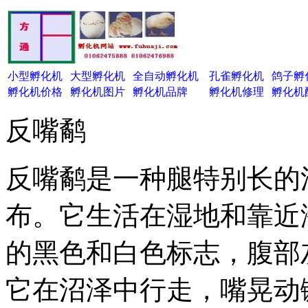
小型孵化机
大型孵化机
全自动孵化机
孔雀孵化机
鸽子孵
孵化机价格
孵化机图片
孵化机品牌
孵化机修理
孵化机
反嘴鹬
反嘴鹬是一种腿特别长的
布。它生活在湿地和靠近
的黑色和白色标志，腹部灰
它在沼泽中行走，嘴晃动