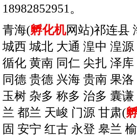
18982852951。
青海(
孵化机
网站)祁连县 
城西 城北 大通 湟中 湟源
循化 黄南 同仁 尖扎 泽
同德 贵德 兴海 贵南 果洛
玉树 杂多 称多 治多 囊谦
兰 都兰 天峻 门源 甘肃(
固 安宁 红古 永登 皋兰 榆