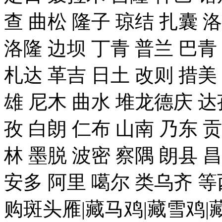
查 曲松 隆子 琼结 扎囊 
洛隆 边坝 丁青 普兰 巴青
札达 革吉 日土 改则 措美 
雄 尼木 曲水 堆龙德庆 达
孜 白朗 仁布 山南 乃东 
林 墨脱 波密 察隅 朗县 
安多 阿里 噶尔 类乌齐 
购斑头雁|藏马鸡|藏雪鸡