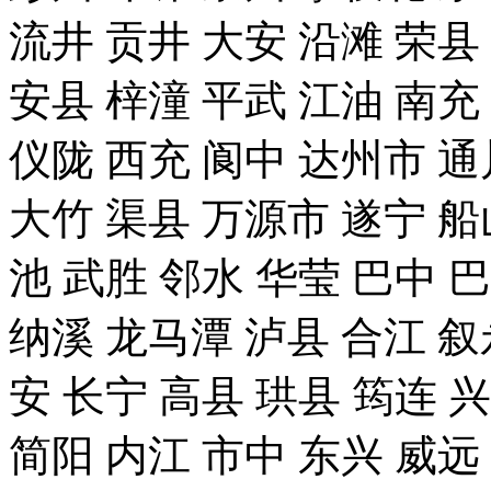
流井 贡井 大安 沿滩 荣县
安县 梓潼 平武 江油 南充
仪陇 西充 阆中 达州市 通
大竹 渠县 万源市 遂宁 船
池 武胜 邻水 华莹 巴中 
纳溪 龙马潭 泸县 合江 叙
安 长宁 高县 珙县 筠连 
简阳 内江 市中 东兴 威远