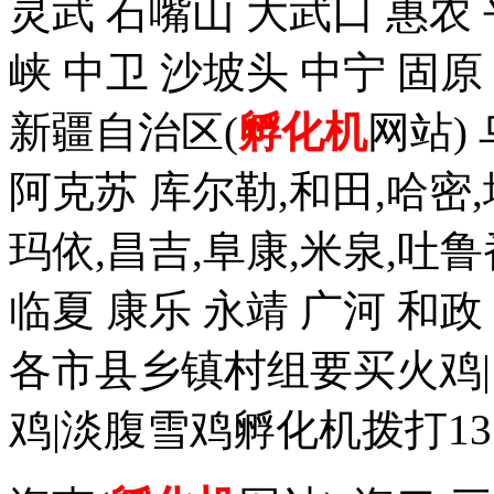
灵武 石嘴山 大武口 惠农 
峡 中卫 沙坡头 中宁 固原
新疆自治区(
孵化机
网站)
阿克苏 库尔勒,和田,哈密,
玛依,昌吉,阜康,米泉,吐鲁
临夏 康乐 永靖 广河 和
各市县乡镇村组要买火鸡|
鸡|淡腹雪鸡孵化机拨打1352