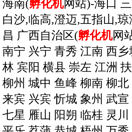
海南(
孵化机
网站)-海口 三
白沙,临高,澄迈,五指山,琼
昌 广西自治区(
孵化机
网站
南宁 兴宁 青秀 江南 西乡
林 宾阳 横县 崇左 江洲 
柳州 城中 鱼峰 柳南 柳北
来宾 兴宾 忻城 象州 武宣
七星 雁山 阳朔 临桂 灵川
平乐 荔蒲 恭城 梧州 万秀