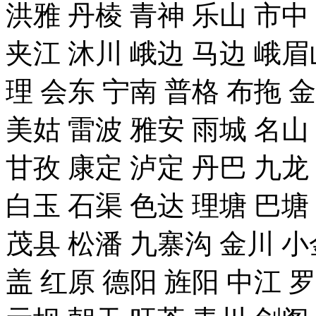
洪雅 丹棱 青神 乐山 市中
夹江 沐川 峨边 马边 峨眉
理 会东 宁南 普格 布拖 
美姑 雷波 雅安 雨城 名山
甘孜 康定 泸定 丹巴 九龙
白玉 石渠 色达 理塘 巴塘
茂县 松潘 九寨沟 金川 小
盖 红原 德阳 旌阳 中江 