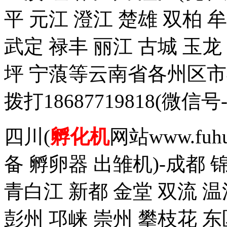
平 元江 澄江 楚雄 双柏 
武定 禄丰 丽江 古城 玉
坪 宁蒗等云南省各州区
拨打18687719818(
四川(
孵化机
网站www.fuh
备 孵卵器 出雏机)-成都 
青白江 新都 金堂 双流 温
彭州 邛崃 崇州 攀枝花 东