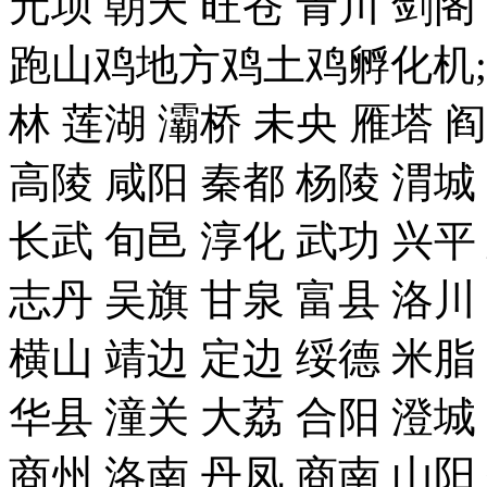
元坝 朝天 旺苍 青川 剑
跑山鸡地方鸡土鸡孵化机;
林 莲湖 灞桥 未央 雁塔 
高陵 咸阳 秦都 杨陵 渭城
长武 旬邑 淳化 武功 兴平
志丹 吴旗 甘泉 富县 洛川
横山 靖边 定边 绥德 米脂
华县 潼关 大荔 合阳 澄城
商州 洛南 丹凤 商南 山阳