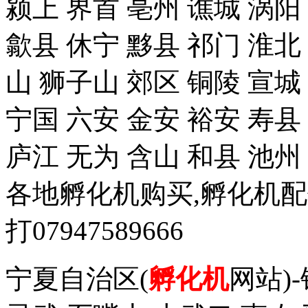
颍上 界首 亳州 谯城 涡阳
歙县 休宁 黟县 祁门 淮北
山 狮子山 郊区 铜陵 宣城
宁国 六安 金安 裕安 寿县
庐江 无为 含山 和县 池州
各地孵化机购买,孵化机
打07947589666
宁夏自治区(
孵化机
网站)