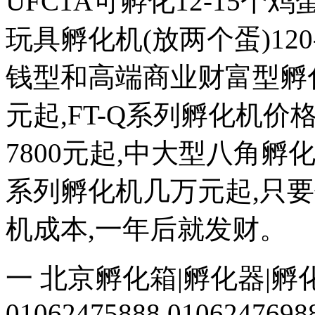
UFC1A可孵化12-15个鸡蛋
玩具孵化机(放两个蛋)120
钱型和高端商业财富型孵化机
元起,FT-Q系列孵化机价格
7800元起,中大型八角
系列孵化机几万元起,只
机成本,一年后就发财。
一 北京孵化箱|孵化器|孵
01062475888 0106247698