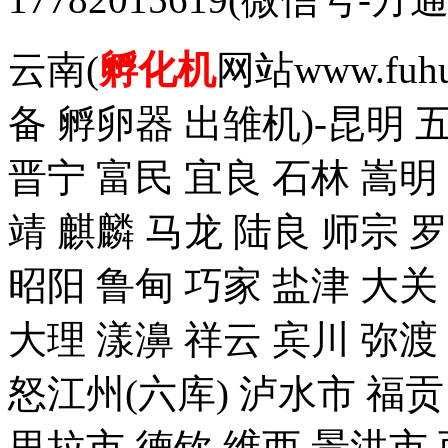
云南(
孵化机
网站www.fuh
备 孵卵器 出雏机)-昆明 
晋宁 富民 宜良 石林 嵩明
靖 麒麟 马龙 陆良 师宗 
昭阳 鲁甸 巧家 盐津 大关
大理 漾濞 祥云 宾川 弥渡
怒江州(六库) 泸水市 福贡
里拉市 德钦 维西 景洪