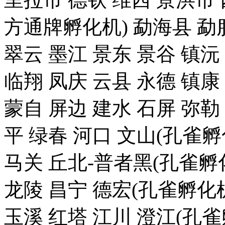
方通牌孵化机) 勐海县 勐腊
翠云 墨江 景东 景谷 镇沅
临翔 凤庆 云县 永德 镇康
蒙自 屏边 建水 石屏 弥勒
平 绿春 河口 文山(孔雀
马关 丘北-普者黑(孔雀孵化
龙陵 昌宁 德宏(孔雀孵化机
玉溪 红塔 江川 澄江(孔雀