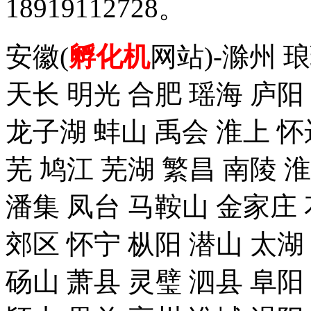
18919112728。
安徽(
孵化机
网站)-滁州 
天长 明光 合肥 瑶海 庐阳
龙子湖 蚌山 禹会 淮上 怀
芜 鸠江 芜湖 繁昌 南陵 
潘集 凤台 马鞍山 金家庄 
郊区 怀宁 枞阳 潜山 太湖
砀山 萧县 灵璧 泗县 阜阳