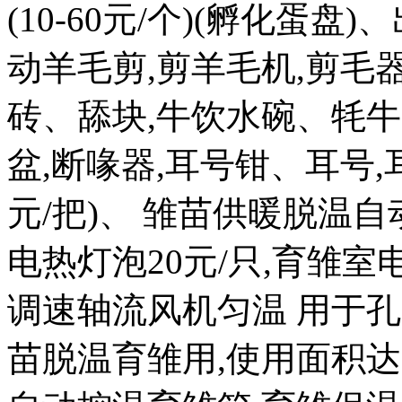
(10-60元/个)(孵化蛋盘)
动羊毛剪,剪羊毛机,剪毛器
砖、舔块,牛饮水碗、牦牛
盆,断喙器,耳号钳、耳号,耳
元/把)、 雏苗供暖脱温自
电热灯泡20元/只,育雏室电热
调速轴流风机匀温 用于孔
苗脱温育雏用,使用面积达 20