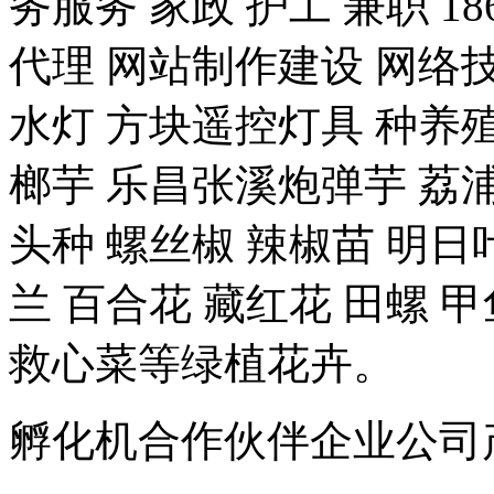
务服务 家政 护工 兼职 18
代理 网站制作建设 网络技
水灯 方块遥控灯具 种养殖-
榔芋 乐昌张溪炮弹芋 荔浦
头种 螺丝椒 辣椒苗 明日
兰 百合花 藏红花 田螺 甲
救心菜等绿植花卉。
孵化机合作伙伴企业公司产品 豆