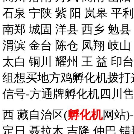
石泉 宁陕 紫 阳 岚皋 平
南郑 城固 洋县 西乡 勉县
渭滨 金台 陈仓 凤翔 岐山
太白 铜川 耀州 王 益 
组想买地方鸡孵化机拨打这个手
信号-方通牌孵化机四川售
西 藏自治区(
孵化机
网站)
定日 聂拉木 吉隆 仲巴 错