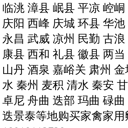
临洮 漳县 岷县 平凉 崆峒
庆阳 西峰 庆城 环县 华池
永昌 武威 凉州 民勤 古浪
康县 西和 礼县 徽县 两当
山丹 酒泉 嘉峪关 肃州 金
水 秦州 麦积 清水 秦安 
卓尼 舟曲 迭部 玛曲 碌曲
迭景泰等地购买家禽家用