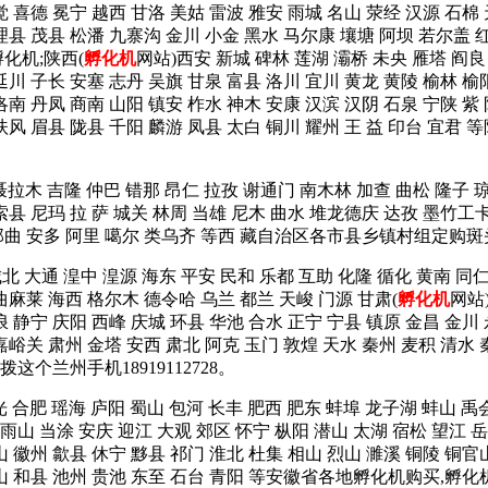
觉 喜德 冕宁 越西 甘洛 美姑 雷波 雅安 雨城 名山 荥经 汉源 石棉
理县 茂县 松潘 九寨沟 金川 小金 黑水 马尔康 壤塘 阿坝 若尔盖 红
化机;陕西(
孵化机
网站)西安 新城 碑林 莲湖 灞桥 未央 雁塔 阎良
延川 子长 安塞 志丹 吴旗 甘泉 富县 洛川 宜川 黄龙 黄陵 榆林 榆
洛南 丹凤 商南 山阳 镇安 柞水 神木 安康 汉滨 汉阴 石泉 宁陕 紫
岐山 扶风 眉县 陇县 千阳 麟游 凤县 太白 铜川 耀州 王 益 印
 聂拉木 吉隆 仲巴 错那 昂仁 拉孜 谢通门 南木林 加查 曲松 隆子 
索县 尼玛 拉 萨 城关 林周 当雄 尼木 曲水 堆龙德庆 达孜 墨竹工
 那曲 安多 阿里 噶尔 类乌齐 等西 藏自治区各市县乡镇村组定购斑头
城北 大通 湟中 湟源 海东 平安 民和 乐都 互助 化隆 循化 黄南 
曲麻莱 海西 格尔木 德令哈 乌兰 都兰 天峻 门源 甘肃(
孵化机
网站
浪 静宁 庆阳 西峰 庆城 环县 华池 合水 正宁 宁县 镇原 金昌 金川
嘉峪关 肃州 金塔 安西 肃北 阿克 玉门 敦煌 天水 秦州 麦积 清水 
个兰州手机18919112728。
光 合肥 瑶海 庐阳 蜀山 包河 长丰 肥西 肥东 蚌埠 龙子湖 蚌山 禹
山 当涂 安庆 迎江 大观 郊区 怀宁 枞阳 潜山 太湖 宿松 望江 岳
山 徽州 歙县 休宁 黟县 祁门 淮北 杜集 相山 烈山 濉溪 铜陵 铜官
含山 和县 池州 贵池 东至 石台 青阳 等安徽省各地孵化机购买,孵化