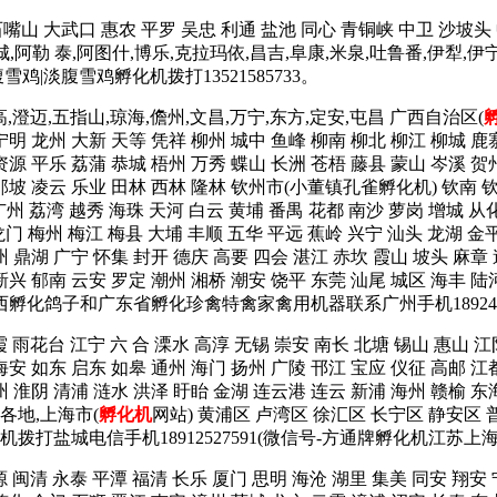
石嘴山 大武口 惠农 平罗 吴忠 利通 盐池 同心 青铜峡 中卫 沙坡头
塔城,阿勒 泰,阿图什,博乐,克拉玛依,昌吉,阜康,米泉,吐鲁番,伊犁,伊
|淡腹雪鸡孵化机拨打13521585733。
高,澄迈,五指山,琼海,儋州,文昌,万宁,东方,定安,屯昌 广西自治区(
宁明 龙州 大新 天等 凭祥 柳州 城中 鱼峰 柳南 柳北 柳江 柳城 鹿
资源 平乐 荔蒲 恭城 梧州 万秀 蝶山 长洲 苍梧 藤县 蒙山 岑溪 贺
 那坡 凌云 乐业 田林 西林 隆林 钦州市(小董镇孔雀孵化机) 钦南 
广州 荔湾 越秀 海珠 天河 白云 黄埔 番禺 花都 南沙 萝岗 增城 从
龙门 梅州 梅江 梅县 大埔 丰顺 五华 平远 蕉岭 兴宁 汕头 龙湖 金平
州 鼎湖 广宁 怀集 封开 德庆 高要 四会 湛江 赤坎 霞山 坡头 麻章
新兴 郁南 云安 罗定 潮州 湘桥 潮安 饶平 东莞 汕尾 城区 海丰 陆河
广西孵化鸽子和广东省孵化珍禽特禽家禽用机器联系广州手机1892425
霞 雨花台 江宁 六 合 溧水 高淳 无锡 崇安 南长 北塘 锡山 惠山 江
海安 如东 启东 如皋 通州 海门 扬州 广陵 邗江 宝应 仪征 高邮 江
州 淮阴 清浦 涟水 洪泽 盱眙 金湖 连云港 连云 新浦 海州 赣榆 东
省各地,上海市(
孵化机
网站) 黄浦区 卢湾区 徐汇区 长宁区 静安区 
机拨打盐城电信手机18912527591(微信号-方通牌孵化机江苏上
源 闽清 永泰 平潭 福清 长乐 厦门 思明 海沧 湖里 集美 同安 翔安