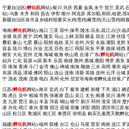
宁夏自治区(
孵化机
网站)-银川 兴庆 西夏 金凤 永宁 贺兰 灵武 
站) 乌鲁 木齐 和田 昌吉 伊犁 喀什 阿克苏 库尔勒,和田,哈密,
新疆自治区各市县乡镇村组要买火鸡|雪鸡|藏雪鸡|天山雪鸡|暗腹雪鸡
海南(
孵化机
网站)-海口 三亚 琼中,保亭,陵水,乐东,昌江,白沙,临
乡塘 良庆 邕宁 武鸣 隆安 马山 上林 宾阳 横县 崇左 江洲 扶绥 
叠彩 象山 七星 雁山 阳朔 临桂 灵川 全州 兴安 永福 灌阳 龙胜 
容县 陆川 博白 兴业 北流 百色 右江 田阳 田东 平果 德保 靖西
都安 大化 宜州 北海 海城 银海 铁山港 合浦 广东(
孵化机
网站) 
始兴 仁化 翁源 ru源 新丰 乐昌 南雄 惠州 惠城 惠阳 博罗 惠东 
田 珠海 香洲 斗门 金湾 佛山 禅城 南海 顺德 三水 高明 肇庆 端
东源 清远 清城 佛冈 阳山 连山 连南 清新 英德 连州 云浮 云城 
宁 茂名 茂南 茂港 电白 高州 化州 信宜等海南省孵化金丝雀,
江苏(
孵化机
网站)-南京 玄武 白下 秦淮 建邺 鼓楼 下关 浦口 栖
阊 虎丘 吴中 相城 常熟 张家港 昆山 吴江 太仓 南通 崇川 港闸 
龙 九里 贾汪 泉山 丰县 沛县 铜山 睢宁 新沂 邳州 淮安 清河 楚
港 兴化 靖江 泰兴 姜堰 宿迁 宿城 宿豫 沭阳 泗阳 泗洪等江苏
山区 松江区 青浦区 南汇区 奉贤区 崇明县 购买孔雀黑天鹅孵化
福建(
孵化机
网站)-福州 鼓楼 台江 仓山 马尾 晋安 闽侯 连江 罗