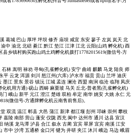
85690630);孵化机抖音号:fuhuashebei或者ftpfhj(名字:方
 中溪 葛城 巴山 厚坪 坪坝 修齐 庙坝 咸宜 东安 蓼子 左岚 岚天 北
渝中 渝北 北碚 綦江 黔江 垫江 江津 江北 云阳(山鸡 孵化机) 酉
区县乡镇村购买跑山鸡土鸡孵化机拨打17782015619(微信号-方
宜良 石林 嵩明 禄劝 寻甸(孔雀孵化机) 安宁 曲靖 麒麟 马龙 陆良 师
 永平 云龙 洱源 剑川 怒江州(六库) 泸水市 福贡 贡山 兰坪 迪庆
墨江 景东 景谷 镇沅 江城 孟连 澜沧 西盟 南涧 临沧 临翔 凤庆
雀孵化机用方通) 砚山 西畴 麻栗坡 马关 丘北-普者黑(孔雀孵化机)
易门 峨山 新平 元江 澄江 楚雄 双柏 牟定 南华 姚安 大姚 永仁 元
9818(微信号-方通牌孵化机云南售前售后)。
 金堂 双流 温江 郫县 大邑 蒲江 新津 都江堰 彭州 邛崃 崇州 攀枝
坪 嘉陵 南部 营山 蓬安 仪陇 西充 阆中 达州市 通川 达县 宣汉
阳 纳溪 龙马潭 泸县 合江 叙永 古蔺 宜宾 翠屏 宜宾 南溪 江安
山 市中 沙湾 五通桥 金口河 犍为 井研 夹江 沐川 峨边 马边 峨眉