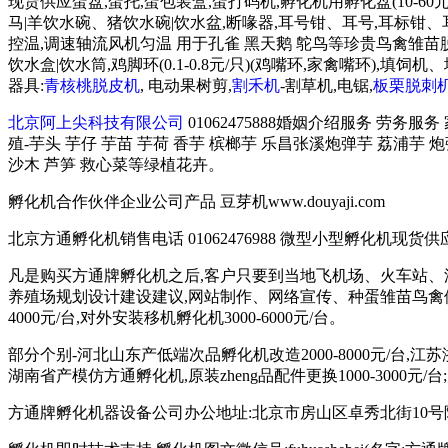
现货供应蛋盘,蛋托,蛋包装盒,蛋打码机,孵化机用孵化盘(10-60元
马|羊饮水碗、猪饮水碗|饮水盆,断喙器,耳号钳、耳号,耳标钳、耳标,育
控温,调速轴流风机匀温 用于孔雀 黑天鹅 鸵鸟等珍贵鸟禽雏苗脱温育雏
饮水盒|饮水筒,鸡脚环(0.1-0.8元/只)(鸡嘴环,家禽嘴环
器具:
青核桃脱皮机
, 电动果树剪,
割禾机
-割草机,电锯,
板栗脱刺
北京阿上尖科技有限公司
01062475888婚姻介绍服务 劳务服
殖-芋头 芋仔 芋苗 芋荷 香芋 槟榔芋 乐昌张溪炮弹芋 荔浦芋 
沙木 芦笋 救心菜等绿植花卉。
孵化机合作伙伴企业公司产品 豆芽机www.douyaji.com
北京方通孵化机销售电话 01062476988 微型小型孵化机现货供应 135
凡是购买方通牌孵化机之后,客户只要到当地飞机场、火车站、
养殖场规划设计建设建议,网站制作、网络宣传、种蛋雏苗鸟禽供
4000元/台,对外安装移机孵化机3000-6000元/台。
部分个别-河北山东产低端次品孵化机改造2000-8000元/台,江
湖南省产模仿方通孵化机,原装zheng品配件更换1000-3000元/
方通牌孵化机器设备公司办公地址:北京市房山区卓秀北街10号院2