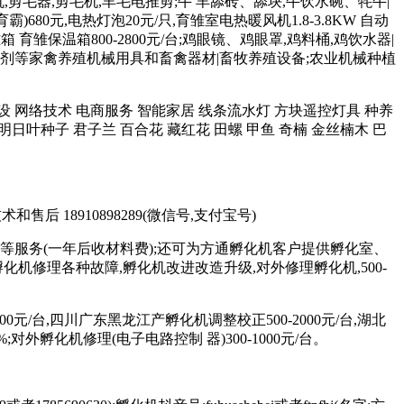
羊毛机,剪毛器,剪毛机,羊毛电推剪;牛 羊舔砖、舔块,牛饮水碗、牦牛|
680元,电热灯泡20元/只,育雏室电热暖风机1.8-3.8KW 自动
育雏保温箱800-2800元/台;鸡眼镜、鸡眼罩,鸡料桶,鸡饮水器|
 和添加剂等家禽养殖机械用具和畜禽器材|畜牧养殖设备;农业机械种植
站制作建设 网络技术 电商服务 智能家居 线条流水灯 方块遥控灯具 种养
明日叶种子 君子兰 百合花 藏红花 田螺 甲鱼 奇楠 金丝楠木 巴
术和售后 18910898289(微信号,支付宝号)
等服务(一年后收材料费);还可为方通孵化机客户提供孵化室、
修理各种故障,孵化机改进改造升级,对外修理孵化机,500-
元/台,四川广东黑龙江产孵化机调整校正500-2000元/台,湖北
;对外孵化机修理(电子电路控制 器)300-1000元/台。