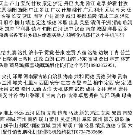
 天全 芦山 宝兴 甘孜 康定 泸定 丹巴 九龙 雅江 道孚 炉霍 甘孜
原 德阳 旌阳 中江 罗江 广汉 什邡 绵竹 广元 利州 元坝 朝天 旺
 临潼 长安 蓝田 周至 户县 高陵 咸阳 秦都 杨陵 渭城 三原 泾阳
阳 府谷 横山 靖边 定边 绥德 米脂 佳县 吴堡 清涧 子洲 渭南 临渭
 阳 岚皋 平利县 镇坪 旬阳 白河 汉中 汉台 南郑 城固 洋县 西乡
台 宜君 等陕西省各市县乡镇村组想买地方鸡孵化机拨打这个手机号码
琼结 扎囊 洛扎 浪卡子 贡觉 芒康 左贡 八宿 洛隆 边坝 丁青 普兰
卡 日喀则 日喀则 江孜 白朗 仁布 山南 乃东 贡嘎 桑日 林芝 林芝
雁|藏马鸡|藏雪鸡|藏鸡孵化机打这个号码18982852951。
同仁 尖扎 泽库 河南蒙古族自治县 海南 共和 同德 贵德 兴海 贵南
) 兰州 城关 七里河 西固 安宁 红古 永登 皋兰 榆中 定西 安 定 通
 永昌 武威 凉州 民勤 古浪 天祝 陇南 武都 成县 文县 宕昌 康县
秦安 甘谷 武山 张家川 甘南 合作 临潭 卓尼 舟曲 迭部 玛曲 碌曲
会 淮上 怀远 五河 固镇 芜湖 镜湖 马塘 新芜 鸠江 芜湖 繁昌 南陵
西 桐城 宿州 墉桥 砀山 萧县 灵璧 泗县 阜阳 颍州 颍东 颍泉 临
山 狮子山 郊区 铜陵 宣城 宣州 郎溪 广德 泾县 绩溪 旌德 宁国 六
机配件销售,孵化机修理移机预约拨打07947589666