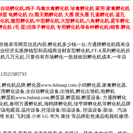
全自动孵化机,鸽子 鸟禽水禽孵化机 珍禽孵化机 家用 家禽孵化机
卵蛋 龟孵化机 白|黑天鹅孵化机 大雁 斑头雁 孔雀孵化机-蓝孔
孵化机,微型孵化机,中型孵化机,大型孵化机,八角孵化机,蛋车孵化
化机 (毛 蛋)活珠子孵化机 专用孵化机等各种孵化机)销售,孵化
机价格表等网页信息内容;孵化机多少钱一台-方通牌孵化机既有业
台,更有专业经济实惠挣钱型和高端商业财富型孵化机,FT-X系列孵化机价
系列孵化机几万元起,只要你有市场孵化一批就收回孵化机成本,一年后
 13521585733
化机品牌;孵化器www.fuhuaqi.com,小鸡孵化器,家禽孵化器,
孵化设备,家用孵化设备,全自动孵化设备;出雏机,孵化出雏机,电孵机
;孵蛋机www.fudanji.com,孵蛋器,孵蛋箱,孵蛋设备; 方通牌孵化
孵化机,春明方通孵化机,海鸥牌孵化机,绿亨牌孵化机等孵化机品牌
控温电暖器,温控设备,控湿设备,恒温设备, 控温设备,柴油、汽油
维 长虹 飞利浦 小米 LG 华为 康佳 等品牌彩色液晶电视机修理-