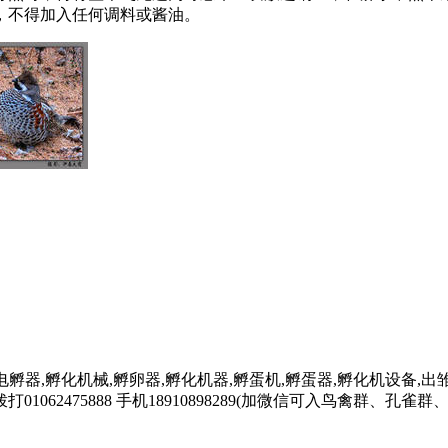
，不得加入任何调料或酱油。
电孵器,孵化机械,孵卵器,孵化机器,孵蛋机,孵蛋器,孵化机设备,出雏
062475888 手机18910898289(加微信可入鸟禽群、