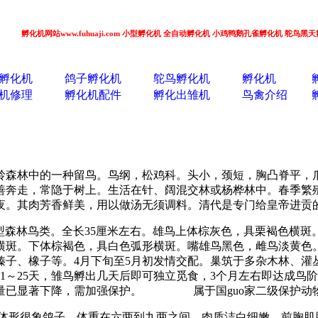
化机网站www.fuhuaji.com 小型孵化机 全自动孵化机 小鸡鸭鹅孔雀孵化机 鸵鸟黑天鹅孵化机 蛋
孵化机
鸽子孵化机
鸵鸟孵化机
孵化机
机修理
孵化机配件
孵化出雏机
鸟禽介绍
兴安岭森林中的一种留鸟。鸟纲，松鸡科。头小，颈短，胸凸脊平，
奔走，常隐于树上。生活在针、阔混交林或杨桦林中。春季繁殖期
夜。其肉芳香鲜美，用以做汤无须调料。清代是专门给皇帝进贡
。 小型森林鸟类。全长35厘米左右。雄鸟上体棕灰色，具栗褐色
色横斑。下体棕褐色，具白色弧形横斑。嘴雄鸟黑色，雌鸟淡
子、橡子等。4月下旬至5月初发情交配。巢筑于多杂木林、灌丛
21～25天，雏鸟孵出几天后即可独立觅食，3个月左右即达
数量已显著下降，需加强保护。 属于国guo家二级保护动
，体形很象鸽子，体重在六两到九两之间，肉质洁白细嫩，前胸肌