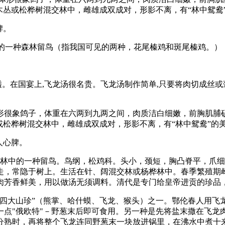
木丛或松桦树混交林中，雌雄成双成对，形影不离，有“林中鸳鸯
脾。
有的一种森林留鸟（指我国可见的两种，花尾榛鸡和斑尾榛鸡。）
。
馐。在国宴上,飞龙汤很名贵。飞龙汤制作简单,只要将肉切成丝或
很象鸽子，体重在六两到九两之间，肉质洁白细嫩，前胸肌脯硕
或松桦树混交林中，雌雄成双成对，形影不离，有“林中鸳鸯”的
人心脾。
林中的一种留鸟。鸟纲，松鸡科。头小，颈短，胸凸脊平，爪细
常隐于树上。生活在针、阔混交林或杨桦林中。春季繁殖期雌鸟产
肉芳香鲜美，用以做汤无须调料。清代是专门给皇帝进贡的珍品
大山珍”（熊掌、哈什蟆、飞龙、猴头）之一。鄂伦春人用飞
一点"俄欧特"－野葱末后即可食用。另一种是先将盐末撒在飞龙
分熟时，再将整个飞龙连同野葱末一块放进锅里，在沸水中煮十