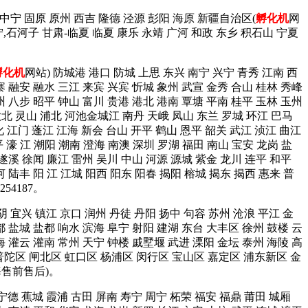
 中宁 固原 原州 西吉 隆德 泾源 彭阳 海原 新疆自治区(
孵化机
网
宁,石河子 甘肃-临夏 临夏 康乐 永靖 广河 和政 东乡 积石山 宁夏
孵化机
网站) 防城港 港口 防城 上思 东兴 南宁 兴宁 青秀 江南 西
寨 融安 融水 三江 来宾 兴宾 忻城 象州 武宣 金秀 合山 桂林 秀峰
州 八步 昭平 钟山 富川 贵港 港北 港南 覃塘 平南 桂平 玉林 玉州
钦北 灵山 浦北 河池金城江 南丹 天峨 凤山 东兰 罗城 环江 巴马
化 江门 蓬江 江海 新会 台山 开平 鹤山 恩平 韶关 武江 浈江 曲江
 濠 江 潮阳 潮南 澄海 南澳 深圳 罗湖 福田 南山 宝安 龙岗 盐
 遂溪 徐闻 廉江 雷州 吴川 中山 河源 源城 紫金 龙川 连平 和平
 陆丰 阳 江 江城 阳西 阳东 阳春 揭阳 榕城 揭东 揭西 惠来 普
4187。
阴 宜兴 镇江 京口 润州 丹徒 丹阳 扬中 句容 苏州 沧浪 平江 金
都 盐城 盐都 响水 滨海 阜宁 射阳 建湖 东台 大丰区 徐州 鼓楼 云
海 灌云 灌南 常州 天宁 钟楼 戚墅堰 武进 溧阳 金坛 泰州 海陵 高
普陀区 闸北区 虹口区 杨浦区 闵行区 宝山区 嘉定区 浦东新区 金
海售前售后)。
 宁德 蕉城 霞浦 古田 屏南 寿宁 周宁 柘荣 福安 福鼎 莆田 城厢