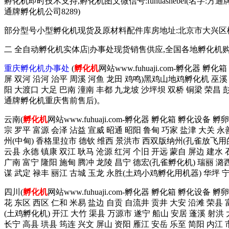
孵化机即时技术支持,孵化机图文微信号:fuhuashebei(名字:方通牌孵化机公
通牌孵化机公司8289)
部分型号小型孵化机现货及原材料配件库房地址:北京市大兴区榆垡镇辛
二 全自动孵化机实体店|办事处现货销售供应,全国各地孵化机
重庆孵化机办事处
(
孵化机
网站www.fuhuaji.com-孵化器 
屏 双河 沿河 治平 周溪 河鱼 龙田 鸡鸣)黑鸡山地鸡孵化机 巫溪 
阳 大渡口 大足 巴南 潼南 丰都 九龙坡 沙坪坝 双桥 铜梁 荣昌
通牌孵化机重庆售前售后)。
云南(
孵化机
网站www.fuhuaji.com-孵化器 孵化箱 孵化设备
宗 罗平 富源 会泽 沾益 宣威 昭通 昭阳 鲁甸 巧家 盐津 大关 永
州(中甸) 香格里拉市 德钦 维西 景洪市 西双版纳州(孔雀放飞用的
云县 永德 镇康 双江 耿马 沧源 红河 个旧 开远 蒙自 屏边 建水
广南 富宁 隆阳 施甸 腾冲 龙陵 昌宁 德宏(孔雀孵化机) 瑞丽 潞西
谋 武定 禄丰 丽江 古城 玉龙 永胜(土鸡小鸡孵化用机器) 华坪
四川(
孵化机
网站www.fuhuaji.com-孵化器 孵化箱 孵化设备
花 东区 西区 仁和 米易 盐边 自贡 自流井 贡井 大安 沿滩 荣县 
(土鸡孵化机) 开江 大竹 渠县 万源市 遂宁 船山 安居 蓬溪 射洪 
长宁 高县 珙县 筠连 兴文 屏山 资阳 雁江 安岳 乐至 简阳 内江 