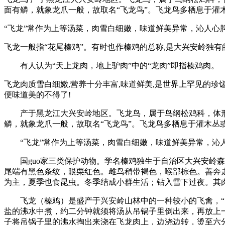
面有鳞，就象龙爪一般，故取名“飞龙鸟”。飞龙鸟多栖息于灌
“飞龙”常作为上等汤菜，肉雪白细嫩，味道鲜美异常，沁人心
飞龙一般指“花尾榛鸡”。有时也作榛鸡的总称,是大兴安岭独
有人认为“天上龙肉，地上驴肉”中的“龙肉”即指榛鸡肉
飞龙肉质雪白细嫩,营养十分丰富,味道鲜美,是世界上罕见的珍
便味道美的不得了!
产于黑龙江大兴安岭地区。飞龙鸟，属于鸟纲松鸡科，体形
鳞，就象龙爪一般，故取名“飞龙鸟”。飞龙鸟多栖息于灌木丛
“飞龙”常作为上等汤菜，肉雪白细嫩，味道鲜美异常，沁
国guo家三类保护动物。学名榛鸡独生于自治区大兴安岭森
尾端有黑色条纹，眼栗红色。雌鸟稍带褐色，喉部棕色。善奔走，
为主，夏季也食昆虫。冬季结成小群生活；钻入雪下过夜。其
飞龙（榛鸡）是盛产于兴安岭山林中的一种较小的飞禽，“四
盐的沸水中煮，约二分钟就须将汤从吊锅子里倒出来，再放上
子将吊锅子里的沸水掏出来浇在飞龙肉上，边浇边转，烫至六