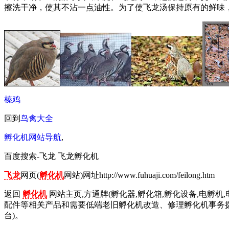
擦洗干净，使其不沾一点油性。为了使飞龙汤保持原有的鲜味
榛鸡
回到
鸟禽大全
孵化机网站导航
,
百度搜索-飞龙 飞龙孵化机
飞龙
网页(
孵化机
网站)网址http://www.fuhuaji.com/feilong.htm
返回
孵化机
网站主页,方通牌(孵化器,孵化箱,孵化设备,电孵机,
配件等相关产品和需要低端老旧孵化机改造、修理孵化机事务拨打01
台)。