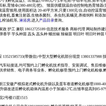
/个)(孵化蛋盘)、出雏盘(70-80元/个),羊毛剪-手动羊毛剪,剪
雏伞(380-480元/把)、 雏苗供暖脱温自动控制电热育雏器(育霸)
用,使用面积达 20-40平方米,只要1300元/台,自动控温育雏箱 
),填饲机、填食机,畜禽注射器,生物杀菌剂、杀虫剂,虱螨灵,养殖饲料
机
,榨油机等,
淋浴房
,进入
产品目录
查询。
务 家政 护工 兼职 18612725189 信息技术服务 商标代理 网
炮弹香芋 芋头种苗 藠头 藠头种 螺丝椒 辣椒苗 明日叶 明日叶种苗 
21585733(带微信) 中型大型孵化机部分现货 13801337988 技
汽车站接送,均可预约上门孵化机技术指导、安装调试、售后维修
求销售、电子商务等业务。孵化机修理:预约上门孵化机检修,孵化机
苏浙江安徽产模拟老式孵化机升级以及蛋车巷道孵化机修理1000-4000
台;升级改进后孵化机箱体内温差小于加减0.2℃,出雏率提高到85-97%
号楼15层1515