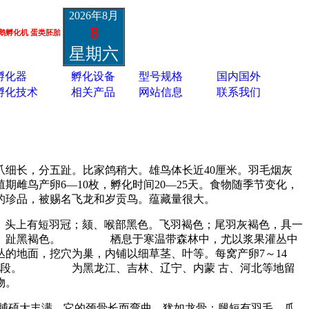
2026年8月
8
类胚胎疫苗孵化机 13801337988
星期六
孵化器
孵化设备
型号规格
国内国外
孵化技术
相关产品
网站信息
联系我们
爪细长，分五趾。比家鸽稍大。雄鸟体长近40厘米。羽毛烟灰
雌鸟产卵6—10枚，孵化时间20—25天。食物随季节变化，
的珍品，被赐名飞龙和岁贡鸟。蕴藏量很大。
横斑。头上有短羽冠；颏、喉部黑色。飞羽褐色；尾羽灰褐色，具一
黄色。趾黑褐色。 栖息于寒温带森林中，尤以浆果灌丛中
的地面，挖穴为巢，内铺以细草茎、叶等。每窝产卵7～14
成鸟阶段。 为黑龙江、吉林、辽宁、内蒙 古、河北等地留
物。
脯硕大丰满。它的颈骨长而弯曲，犹如龙骨；腿短有羽毛，爪