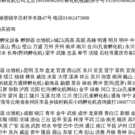
司北京18910898289) 孵化机视频(快手号:vx18910898289或者17
庄村辛丰路47号 电话01062475888
购买咨询
孵化箱 孵化设备 孵卵器 出雏机)-城口(高燕 高观 高楠 明通 明月 明中
巫山 秀山 璧山 万盛 万州 开州 南岸 南川 合川(孔雀孵化机) 永川 
 彭水 长寿(野鸡孵化机) 梁平 武隆 忠县 奉节 涪陵 石柱等重庆市各
 孵卵器 出雏机)-昆明 五华 盘龙 官渡 西山区 东川 呈贡 晋宁 富民 
善 绥江 镇雄 彝良 威信 水富 大理 漾濞 祥云 宾川 弥渡 南涧 巍山
就是方通牌孵化机) 勐海县 勐腊 景谷 禄劝 腾冲 普洱(思茅) 翠云 
 石屏 弥勒 泸西 元阳 红河(孵化机网站) 金平 绿春 河口 文山(孔
市 梁河 盈江 陇川 玉溪 红塔 江川 澄江(孔雀孵化机) 通海 华宁 
 宁蒗等云南省各州区市县乡镇村购买小鸡孵化机咨询拨打1868771
 孵卵器 出雏机)-成都 锦江 青羊 金牛 武侯 成华 龙泉驿 青白江 新都
富顺 绵阳 涪城 游仙 三台 盐亭 安县 梓潼 平武 江油 南充 顺庆 高
大英 广安 岳池 武胜 邻水 华莹 巴中 巴州 通江 南江 平昌 泸州 江
市中 东兴 威远 资中 隆昌 眉山 东坡 仁寿 彭山 洪雅 丹棱 青神 乐