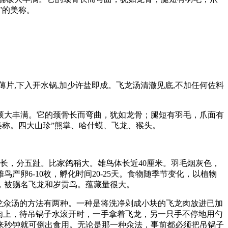
”的美称。
薄片,下入开水锅,加少许盐即成。飞龙汤清澈见底,不加任何佐料
大丰满。它的颈骨长而弯曲，犹如龙骨；腿短有羽毛，爪面有
美称。四大山珍”熊掌、哈什蟆、飞龙、猴头。
长，分五趾。比家鸽稍大。雄鸟体长近40厘米。羽毛烟灰色，
卵6-10枚，孵化时间20-25天。食物随季节变化，以植物
，被赐名飞龙和岁贡鸟。蕴藏量很大。
龙氽汤的方法有两种。一种是将洗净剁成小块的飞龙肉放进已加
肉上，待吊锅子水滚开时，一手拿着飞龙，另一只手不停地用勺
来秒钟就可倒出食用。无论是那一种氽法，事前都必须把吊锅子