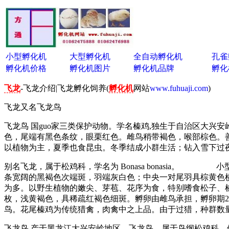
孵
小型孵化机
大型孵化机
全自动孵化机
孔雀
孵化机价格
孵化机图片
孵化机品牌
孵化
飞龙
-飞龙介绍|飞龙孵化饲养(
孵化机
网站
www.fuhuaji.com
)
飞龙又名飞龙鸟
飞龙鸟 国guo家三类保护动物。学名榛鸡,独生于自治区大
色，尾端有黑色条纹，眼栗红色。雌鸟稍带褐色，喉部棕色。善
以植物为主，夏季也食昆虫。冬季结成小群生活；钻入雪下过
别名飞龙，属于松鸡科，学名为 Bonasa bonasia
条宽阔的黑褐色次端斑，羽端灰白色；中央一对尾羽具棕黄
为多。以野生植物的嫩尖、芽苞、花序为食，特别嗜食松子、榛
枚，浅黄褐色，具稀疏红褐色细斑。孵卵由雌鸟承担，孵卵期
鸟。花尾榛鸡为传统猎禽，肉禽中之上品。由于过猎，种群
飞龙鸟 产于黑龙江大兴安岭地区。飞龙鸟，属于鸟纲松鸡科