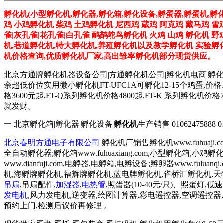
孵化机(小型孵化机,孵化器,孵化箱,孵化设备,孵蛋器,孵蛋机,孵
鸡 小鸡孵化机 柴鸡 土鸡孵化机 尼西鸡 蔵鸡 阿克鸡 藏马鸡 雪
雀|灰孔雀|花孔雀|白孔雀 鸸鹋鸵鸟孵化机 火鸡 山鸡 孵化机 
机,巷道孵化机,特大孵化机,养殖孵化机以及教学孵化机 实验孵化
机价格查询,优质孵化机厂家,高出雏率孵化机部分现货供应。
北京方通牌孵化机器设备公司|方通孵化机公司|孵化机电商|孵
余超低价位实用微小孵化机FT-UFC1A可孵化12-15个鸡蛋,价格
格3600元起,FT-Q系列孵化机价格4800起,FT-K 系列
就发财。
一 北京孵化箱|孵化器|孵化设备|
孵化机
生产销售 01062475888 0106
北京春明方通电子有限公司
孵化机厂销售孵化机www.fuhuaji
全自动孵化器;孵化箱www.fuhuaxiang.com,小型孵化箱,小
www.dianfuji.com,电孵器,电孵箱,电孵设备;孵卵器www.fu
机,海孵牌孵化机,福辉牌孵化机,蓝电牌孵化机,雀桥汇孵化机,
吊扇
,吊扇配件,
加湿器
,
电热管
,照蛋器(10-40元/只)、照蛋灯,
发电机
,风力发电机,逆变器,绘图计算器,彩电遥控器,空调遥控器,豆
预约上门,检测后议价再修理 。