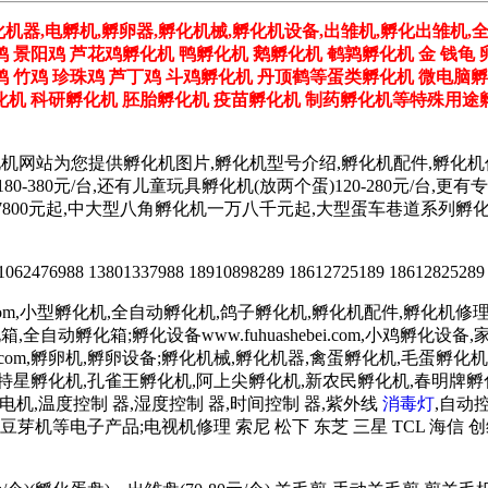
化机器,电孵机,孵卵器,孵化机械,孵化机设备,出雏机,孵化出雏机,
鸡 景阳鸡 芦花鸡孵化机 鸭孵化机 鹅孵化机 鹌鹑孵化机 金 钱龟 
野鸡 竹鸡 珍珠鸡 芦丁鸡 斗鸡孵化机 丹顶鹤等蛋类孵化机 微电脑
机 科研孵化机 胚胎孵化机 疫苗孵化机 制药孵化机等特殊用途孵
化机网站为您提供孵化机图片,孵化机型号介绍,孵化机配件,孵化
180-380元/台,还有儿童玩具孵化机(放两个蛋)120-280元/
孵化机价格7800元起,中大型八角孵化机一万八千元起,大型蛋车巷道
2476988 13801337988 18910898289 18612725189 18612825289
.com,小型孵化机,全自动孵化机,鸽子孵化机,孵化机配件,孵化机修理,孵
鸡孵化箱,全自动孵化箱;孵化设备www.fuhuashebei.com,小鸡
luanqi.com,孵卵机,孵卵设备;孵化机械,孵化机器,禽蛋孵化机,毛蛋孵化机
天特星孵化机,孔雀王孵化机,阿上尖孵化机,新农民孵化机,春明牌
低速电机,温度控制 器,湿度控制 器,时间控制 器,紫外线
消毒灯
,自动
芽机等电子产品;电视机修理 索尼 松下 东芝 三星 TCL 海信 创