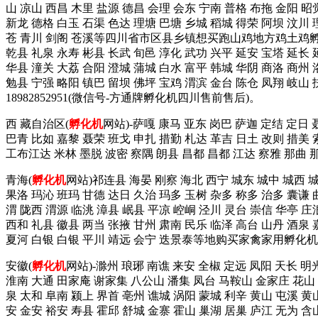
山 凉山 西昌 木里 盐源 德昌 会理 会东 宁南 普格 布拖 金阳 昭
新龙 德格 白玉 石渠 色达 理塘 巴塘 乡城 稻城 得荣 阿坝 汶川 
苍 青川 剑阁 苍溪等四川省市区县乡镇想买跑山鸡地方鸡土鸡孵
乾县 礼泉 永寿 彬县 长武 旬邑 淳化 武功 兴平 延安 宝塔 延长 
华县 潼关 大荔 合阳 澄城 蒲城 白水 富平 韩城 华阴 商洛 商州 
勉县 宁强 略阳 镇巴 留坝 佛坪 宝鸡 渭滨 金台 陈仓 凤翔 
18982852951(微信号-方通牌孵化机四川售前售后)。
西 藏自治区(
孵化机
网站)-萨嘎 康马 亚东 岗巴 萨迦 定结 定日
巴青 比如 嘉黎 聂荣 班戈 申扎 措勤 札达 革吉 日土 改则 措美 
工布江达 米林 墨脱 波密 察隅 朗县 昌都 昌都 江达 察雅 那曲
青海(
孵化机
网站)祁连县 海晏 刚察 海北 西宁 城东 城中 城西 
果洛 玛沁 班玛 甘德 达日 久治 玛多 玉树 杂多 称多 治多 囊谦 
渭 陇西 渭源 临洮 漳县 岷县 平凉 崆峒 泾川 灵台 崇信 华亭 庄
西和 礼县 徽县 两当 张掖 甘州 肃南 民乐 临泽 高台 山丹 酒泉 
夏河 白银 白银 平川 靖远 会宁 迭景泰等地购买家禽家用孵化机拨这
安徽(
孵化机
网站)-滁州 琅琊 南谯 来安 全椒 定远 凤阳 天长 明
淮南 大通 田家庵 谢家集 八公山 潘集 凤台 马鞍山 金家庄 花山 雨
泉 太和 阜南 颍上 界首 亳州 谯城 涡阳 蒙城 利辛 黄山 屯溪 黄
安 金安 裕安 寿县 霍邱 舒城 金寨 霍山 巢湖 居巢 庐江 无为 