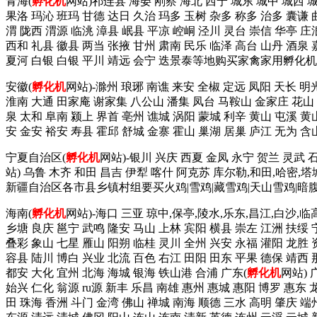
青海(
孵化机
网站)祁连县 海晏 刚察 海北 西宁 城东 城中 城西 
果洛 玛沁 班玛 甘德 达日 久治 玛多 玉树 杂多 称多 治多 囊谦 
渭 陇西 渭源 临洮 漳县 岷县 平凉 崆峒 泾川 灵台 崇信 华亭 庄
西和 礼县 徽县 两当 张掖 甘州 肃南 民乐 临泽 高台 山丹 酒泉 
夏河 白银 白银 平川 靖远 会宁 迭景泰等地购买家禽家用孵化机拨这
安徽(
孵化机
网站)-滁州 琅琊 南谯 来安 全椒 定远 凤阳 天长 明
淮南 大通 田家庵 谢家集 八公山 潘集 凤台 马鞍山 金家庄 花山 雨
泉 太和 阜南 颍上 界首 亳州 谯城 涡阳 蒙城 利辛 黄山 屯溪 黄
安 金安 裕安 寿县 霍邱 舒城 金寨 霍山 巢湖 居巢 庐江 无为 
宁夏自治区(
孵化机
网站)-银川 兴庆 西夏 金凤 永宁 贺兰 灵武 
站) 乌鲁 木齐 和田 昌吉 伊犁 喀什 阿克苏 库尔勒,和田,哈密,
新疆自治区各市县乡镇村组要买火鸡|雪鸡|藏雪鸡|天山雪鸡|暗腹雪鸡
海南(
孵化机
网站)-海口 三亚 琼中,保亭,陵水,乐东,昌江,白沙,临
乡塘 良庆 邕宁 武鸣 隆安 马山 上林 宾阳 横县 崇左 江洲 扶绥 
叠彩 象山 七星 雁山 阳朔 临桂 灵川 全州 兴安 永福 灌阳 龙胜 
容县 陆川 博白 兴业 北流 百色 右江 田阳 田东 平果 德保 靖西
都安 大化 宜州 北海 海城 银海 铁山港 合浦 广东(
孵化机
网站) 
始兴 仁化 翁源 ru源 新丰 乐昌 南雄 惠州 惠城 惠阳 博罗 惠东 
田 珠海 香洲 斗门 金湾 佛山 禅城 南海 顺德 三水 高明 肇庆 端