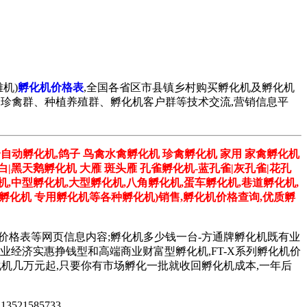
机)
孵化机价格表
,全国各省区市县镇乡村购买孵化机及孵化机
孔雀群、珍禽群、种植养殖群、孵化机客户群等技术交流,营销信息平
全自动孵化机,鸽子 鸟禽水禽孵化机 珍禽孵化机 家用 家禽孵化机
 白|黑天鹅孵化机 大雁 斑头雁 孔雀孵化机-蓝孔雀|灰孔雀|花孔
机,中型孵化机,大型孵化机,八角孵化机,蛋车孵化机,巷道孵化机,
子孵化机 专用孵化机等各种孵化机)销售,孵化机价格查询,优质孵
机价格表等网页信息内容;孵化机多少钱一台-方通牌孵化机既有业
台,更有专业经济实惠挣钱型和高端商业财富型孵化机,FT-X系列孵化机价
系列孵化机几万元起,只要你有市场孵化一批就收回孵化机成本,一年后
 13521585733