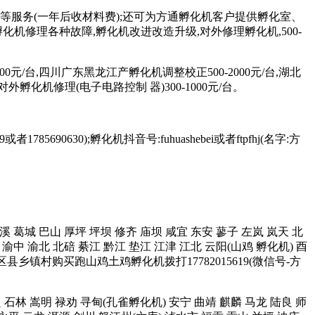
等服务(一年后收材料费);还可为方通孵化机客户提供孵化室、
修理各种故障,孵化机改进改造升级,对外修理孵化机,500-
元/台,四川广东黑龙江产孵化机调整校正500-2000元/台,湖北
对外孵化机修理(电子电路控制 器)300-1000元/台。
85690630);孵化机抖音号:fuhuashebei或者ftpfhj(名字:方
 中溪 葛城 巴山 厚坪 坪坝 修齐 庙坝 咸宜 东安 蓼子 左岚 岚天 北
渝中 渝北 北碚 綦江 黔江 垫江 江津 江北 云阳(山鸡 孵化机) 酉
区县乡镇村购买跑山鸡土鸡孵化机拨打17782015619(微信号-方
宜良 石林 嵩明 禄劝 寻甸(孔雀孵化机) 安宁 曲靖 麒麟 马龙 陆良 师