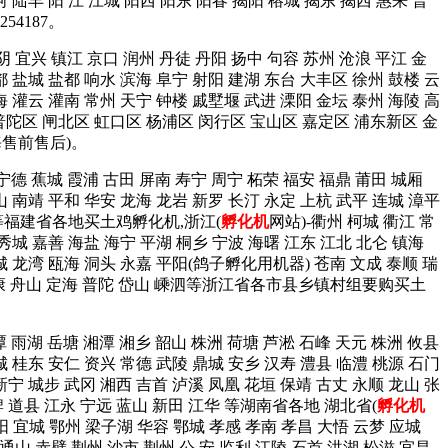
 陆丰 阳 江 江城 阳西 阳东 阳春 揭阳 榕城 揭东 揭西 惠来 普
4187。
阴 宜兴 镇江 京口 润州 丹徒 丹阳 扬中 句容 苏州 沧浪 平江 金
都 盐城 盐都 响水 滨海 阜宁 射阳 建湖 东台 大丰区 徐州 鼓楼 云
海 灌云 灌南 常州 天宁 钟楼 戚墅堰 武进 溧阳 金坛 泰州 海陵 高
普陀区 闸北区 虹口区 杨浦区 闵行区 宝山区 嘉定区 浦东新区 金
海售前售后)。
 宁德 蕉城 霞浦 古田 屏南 寿宁 周宁 柘荣 福安 福鼎 莆田 城厢
山 南靖 平和 华安 龙海 龙岩 新罗 长汀 永定 上杭 武平 连城 漳平
建阳等福建省各地买土鸡孵化机,浙江(
孵化机
网站)-衢州 柯城 衢江 常
 秀城 嘉善 海盐 海宁 平湖 桐乡 宁波 海曙 江东 江北 北仑 镇海
鹿城 龙湾 瓯海 洞头 永嘉 平阳(鸽子孵化用机器) 苍南 文成 泰顺 瑞
阳 永康 舟山 定海 普陀 岱山 嵊泗等浙江省各市县乡镇村组要购买土
潭 雨湖 岳塘 湘潭 湘乡 韶山 株洲 荷塘 芦淞 石峰 天元 株洲 攸县
城 桂东 安仁 资兴 常德 武陵 鼎城 安乡 汉寿 澧县 临澧 桃源 石门
新宁 城步 武冈 湘西 吉首 泸溪 凤凰 花垣 保靖 古丈 永顺 龙山 张
牌 道县 江永 宁远 蓝山 新田 江华 等湖南省各地 湖北省(
孵化机
阳 宜城 鄂州 梁子湖 华容 鄂城 孝感 孝南 孝昌 大悟 云梦 应城
 通山 赤壁 荆州 沙市 荆州 公 安 监利 江陵 石首 洪湖 松滋 宜昌