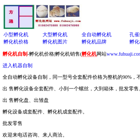
小型孵化机
大型孵化机
全自动孵化机
孔雀
孵化机价格
孵化机图片
孵化机品牌
孵化
孵化机自制
-孵化机价格|孵化机销售(
孵化机
网站
www.fuhuaji.co
进入机器自制
全自动孵化设备自制，同一型号全套配件价格为整机的90%，
出 售孵化设备全套配件、小到一个螺丝，大到箱体，批发零售
出 售孵化盘、出雏盘
孵化设备成套配件、孵化机成套配件。
批发零售
欢迎来电话咨询、来人商洽。