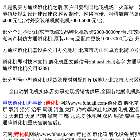
凡是购买方通牌孵化机之后,客户只要到当地飞机场、火车站、
养殖场规划设计建设建议,网站制作、网络宣传、种蛋雏苗鸟禽供
4000元/台,对外安装移机孵化机3000-6000元/台。
部分个别-河北山东产低端次品孵化机改造2000-8000元/台,江
湖南产模仿方通孵化机,原装zheng品配件更换1000-3000元/台
方通牌孵化机器设备公司办公地址:北京市房山区卓秀北街10号院2
孵化机即时技术支持,孵化机图文微信号:fuhuashebei(名字:方通牌孵化机公
通牌孵化机公司8289)
部分型号小型孵化机现货及原材料配件库房地址:北京市大兴区榆垡镇辛
二 全自动孵化机实体店|办事处现货销售供应,全国各地孵化机
重庆孵化机办事处
(
孵化机
网站www.fuhuaji.com-孵化器 
屏 双河 沿河 治平 周溪 河鱼 龙田 鸡鸣)黑鸡山地鸡孵化机 巫溪 
阳 大渡口 大足 巴南 潼南 丰都 九龙坡 沙坪坝 双桥 铜梁 荣昌
通牌孵化机重庆售前售后)。
云南(
孵化机
网站www.fuhuaji.com-孵化器 孵化箱 孵化设备