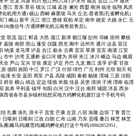
 永平 云龙 洱源 剑川 怒江州(六库) 泸水市 福贡 贡山 兰坪 迪庆
墨江 景东 景谷 镇沅 江城 孟连 澜沧 西盟 南涧 临沧 临翔 凤庆
雀孵化机用方通) 砚山 西畴 麻栗坡 马关 丘北-普者黑(孔雀孵化机)
易门 峨山 新平 元江 澄江 楚雄 双柏 牟定 南华 姚安 大姚 永仁 元
9818(微信号-方通牌孵化机云南售前售后)。
 金堂 双流 温江 郫县 大邑 蒲江 新津 都江堰 彭州 邛崃 崇州 攀枝
坪 嘉陵 南部 营山 蓬安 仪陇 西充 阆中 达州市 通川 达县 宣汉
阳 纳溪 龙马潭 泸县 合江 叙永 古蔺 宜宾 翠屏 宜宾 南溪 江安
山 市中 沙湾 五通桥 金口河 犍为 井研 夹江 沐川 峨边 马边 峨眉
 天全 芦山 宝兴 甘孜 康定 泸定 丹巴 九龙 雅江 道孚 炉霍 甘孜
原 德阳 旌阳 中江 罗江 广汉 什邡 绵竹 广元 利州 元坝 朝天 旺
 临潼 长安 蓝田 周至 户县 高陵 咸阳 秦都 杨陵 渭城 三原 泾阳
阳 府谷 横山 靖边 定边 绥德 米脂 佳县 吴堡 清涧 子洲 渭南 临渭
 阳 岚皋 平利县 镇坪 旬阳 白河 汉中 汉台 南郑 城固 洋县 西乡
台 宜君 等陕西省各市县乡镇村组想买地方鸡孵化机拨打这个手机号码
琼结 扎囊 洛扎 浪卡子 贡觉 芒康 左贡 八宿 洛隆 边坝 丁青 普兰
卡 日喀则 日喀则 江孜 白朗 仁布 山南 乃东 贡嘎 桑日 林芝 林芝
雁|藏马鸡|藏雪鸡|藏鸡孵化机打这个号码18982852951。