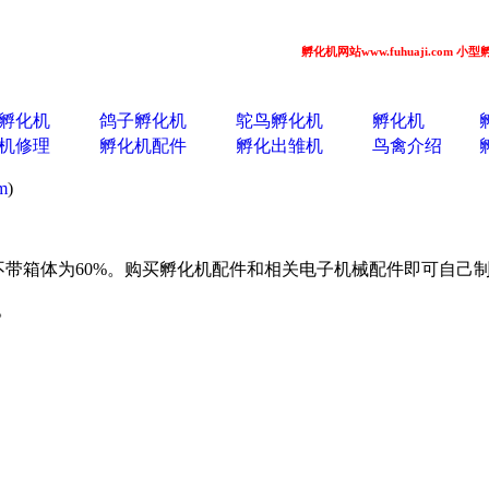
孵化机网站www.fuhuaji.com 小型孵化机
孵化机
鸽子孵化机
鸵鸟孵化机
孵化机
机修理
孵化机配件
孵化出雏机
鸟禽介绍
m
)
不带箱体为60%。购买孵化机配件和相关电子机械配件即可自己
。