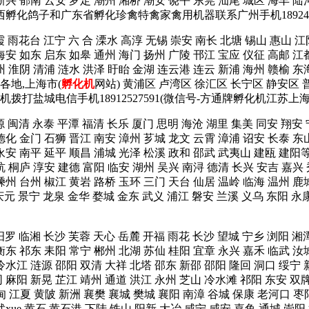
新兴 郁南 云安 罗定 潮州 湘桥 潮安 饶平 东莞 汕尾 城区 海丰 陆河
广西孵化鸽子和广东省孵化珍禽特禽家禽用机器联系广州手机1892425
霞 雨花台 江宁 六 合 溧水 高淳 无锡 崇安 南长 北塘 锡山 惠山 江
海安 如东 启东 如皋 通州 海门 扬州 广陵 邗江 宝应 仪征 高邮 江
州 淮阴 清浦 涟水 洪泽 盱眙 金湖 连云港 连云 新浦 海州 赣榆 东
省各地,上海市(
孵化机
网站) 黄浦区 卢湾区 徐汇区 长宁区 静安区 
机拨打盐城电信手机18912527591(微信号-方通牌孵化机江苏上
源 闽清 永泰 平潭 福清 长乐 厦门 思明 海沧 湖里 集美 同安 翔安
德化 金门 石狮 晋江 南安 漳州 芗城 龙文 云霄 漳浦 诏安 长泰 东
宁 永安 南平 延平 顺昌 浦城 光泽 松溪 政和 邵武 武夷山 建瓯 
杭 桐庐 淳安 建德 富阳 临安 湖州 吴兴 南浔 德清 长兴 安吉 嘉兴
嵊州 台州 椒江 黄岩 路桥 玉环 三门 天台 仙居 温岭 临海 温州 
 庆元 景宁 龙泉 金华 婺城 金东 武义 浦江 磐安 兰溪 义乌 东
汨罗 临湘 长沙 芙蓉 天心 岳麓 开福 雨花 长沙 望城 宁乡 浏阳 湘
衡东 祁东 耒阳 常宁 郴州 北湖 苏仙 桂阳 宜章 永兴 嘉禾 临武 汝
冷水江 涟源 邵阳 双清 大祥 北塔 邵东 新邵 邵阳 隆回 洞口 绥宁 
同 麻阳 新晃 芷江 靖州 通道 洪江 永州 芝山 冷水滩 祁阳 东安 双
甸 江夏 黄陂 新洲 襄樊 襄城 樊城 襄阳 南漳 谷城 保康 老河口 枣
xue 黄石 黄石港 下陆 铁山 阳新 大冶 咸宁 咸安 嘉鱼 通城 崇阳