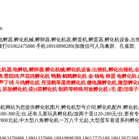
m
电孵器,孵化机械,孵卵器,孵化机器,孵蛋机,孵蛋器,孵化机设备,出雏
062475888 手机18910898289(加微信可入鸟禽群、
化机器,电孵机,孵卵器,孵化机械,孵化机设备,出雏机,孵化出雏机,
鸡 景阳鸡 芦花鸡孵化机 鸭鹅 鹌鹑孵化机 金 钱龟 卵蛋 龟孵化机
鸡 芦丁鸡 斗鸡孵化机 丹顶鹤等蛋类孵化机 微电脑孵化机,微型孵化
胚胎孵化机 疫yi苗孵化机 制药等特殊用途孵化机 (毛 蛋)活珠
化机网站为您提供孵化机图片,孵化机型号介绍,孵化机配件,孵化
180-380元/台,还有儿童玩具孵化机(放两个蛋)120-280元/
孵化机价格7800元起,中大型八角孵化机一万八千元起,大型蛋车巷道
2476988 13801337988 18910898289 18612725189 18612825289