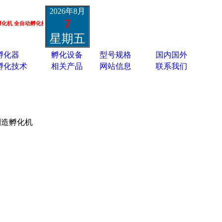
2026年8月
7
 全自动孵化机 小鸡鸭鹅孔雀孵化机 鸵鸟黑天鹅孵化机 蛋类胚胎疫苗孵化机 13801337988
星期五
孵化器
孵化设备
型号规格
国内国外
孵化技术
相关产品
网站信息
联系我们
制造孵化机