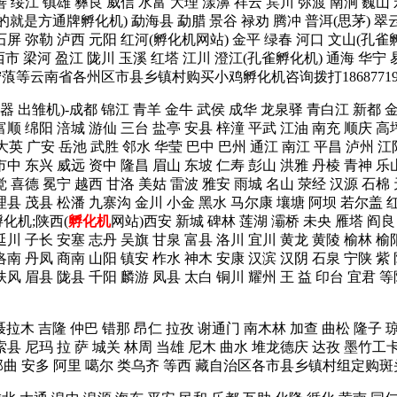
善 绥江 镇雄 彝良 威信 水富 大理 漾濞 祥云 宾川 弥渡 南涧 巍山
就是方通牌孵化机) 勐海县 勐腊 景谷 禄劝 腾冲 普洱(思茅) 翠云 
 石屏 弥勒 泸西 元阳 红河(孵化机网站) 金平 绿春 河口 文山(孔
市 梁河 盈江 陇川 玉溪 红塔 江川 澄江(孔雀孵化机) 通海 华宁 
 宁蒗等云南省各州区市县乡镇村购买小鸡孵化机咨询拨打1868771
 孵卵器 出雏机)-成都 锦江 青羊 金牛 武侯 成华 龙泉驿 青白江 新都
富顺 绵阳 涪城 游仙 三台 盐亭 安县 梓潼 平武 江油 南充 顺庆 高
大英 广安 岳池 武胜 邻水 华莹 巴中 巴州 通江 南江 平昌 泸州 江
市中 东兴 威远 资中 隆昌 眉山 东坡 仁寿 彭山 洪雅 丹棱 青神 乐
觉 喜德 冕宁 越西 甘洛 美姑 雷波 雅安 雨城 名山 荥经 汉源 石棉
理县 茂县 松潘 九寨沟 金川 小金 黑水 马尔康 壤塘 阿坝 若尔盖 红
化机;陕西(
孵化机
网站)西安 新城 碑林 莲湖 灞桥 未央 雁塔 阎良
延川 子长 安塞 志丹 吴旗 甘泉 富县 洛川 宜川 黄龙 黄陵 榆林 榆
洛南 丹凤 商南 山阳 镇安 柞水 神木 安康 汉滨 汉阴 石泉 宁陕 紫
岐山 扶风 眉县 陇县 千阳 麟游 凤县 太白 铜川 耀州 王 益 印
 聂拉木 吉隆 仲巴 错那 昂仁 拉孜 谢通门 南木林 加查 曲松 隆子 
索县 尼玛 拉 萨 城关 林周 当雄 尼木 曲水 堆龙德庆 达孜 墨竹工
 那曲 安多 阿里 噶尔 类乌齐 等西 藏自治区各市县乡镇村组定购斑头