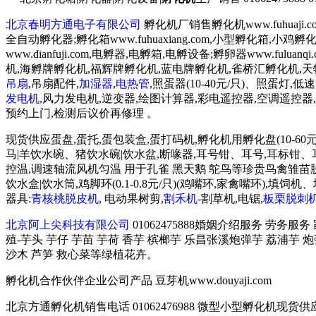
北京春明方通电子有限公司
孵化机厂销售孵化机www.fuhuaji
全自动孵化器;孵化箱www.fuhuaxiang.com,小型孵化箱,小
www.dianfuji.com,电孵器,电孵箱,电孵设备;孵卵器www.fu
机,海孵牌孵化机,福辉牌孵化机,蓝电牌孵化机,雀桥汇孵化机,
吊扇
,吊扇配件,
加湿器
,
电热管
,照蛋器(10-40元/只)、照蛋灯,
发电机
,风力发电机,逆变器,绘图计算器,彩电遥控器,空调遥控器,豆
预约上门,检测后议价再修理 。
现货供应蛋盘,蛋托,蛋包装盒,蛋打码机,孵化机用孵化盘(10-60元
马|羊饮水碗、猪饮水碗|饮水盆,断喙器,耳号钳、耳号,耳标钳、耳标,育
控温,调速轴流风机匀温 用于孔雀 黑天鹅 鸵鸟等珍贵鸟禽雏苗脱温育
饮水盒|饮水筒,鸡脚环(0.1-0.8元/只)(鸡嘴环,家禽嘴环
器具:
青核桃脱皮机
, 电动果树剪,
割禾机
-割草机,电锯,
板栗脱刺
北京阿上尖科技有限公司
01062475888婚姻介绍服务 劳务服
殖-芋头 芋仔 芋苗 芋荷 香芋 槟榔芋 乐昌张溪炮弹芋 荔浦芋 
沙木 芦笋 救心菜等绿植花卉。
孵化机合作伙伴企业公司产品 豆芽机www.douyaji.com
北京方通孵化机销售电话 01062476988 微型小型孵化机现货供应 135