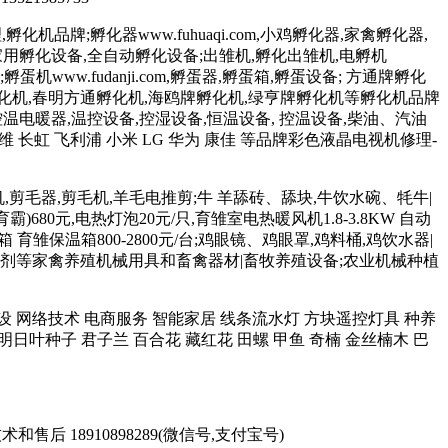
化机品牌;孵化器www.fuhuaqi.com,小鸡孵化器,家禽孵化器,
孵化设备,家用孵化设备,全自动孵化设备;出雏机,孵化出雏机,电孵机
;孵蛋机www.fudanji.com,孵蛋器,孵蛋箱,孵蛋设备; 方通牌孵化
孵化机,春明方通孵化机,海鸥牌孵化机,绿亨牌孵化机等孵化机品牌
控温电暖器,温控设备,控湿设备,恒温设备, 控温设备,柴油、汽油
维 长虹 飞利浦 小米 LG 华为 康佳 等品牌彩色液晶电视机修理-
羊毛机,剪毛器,剪毛机,羊毛电推剪;牛 羊舔砖、舔块,牛饮水碗、牦牛|
680元,电热灯泡20元/只,育雏室电热暖风机1.8-3.8KW 自动
育雏保温箱800-2800元/台;鸡眼镜、鸡眼罩,鸡料桶,鸡饮水器|
 和添加剂等家禽养殖机械用具和畜禽器材|畜牧养殖设备;农业机械种植
站制作建设 网络技术 电商服务 智能家居 线条流水灯 方块遥控灯具 种养
明日叶种子 君子兰 百合花 藏红花 田螺 甲鱼 奇楠 金丝楠木 巴
术和售后 18910898289(微信号,支付宝号)