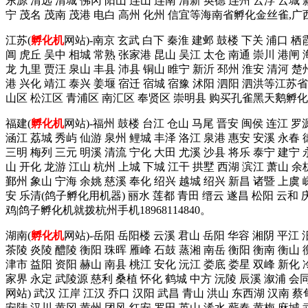
东源 清远 清城 佛冈 阳山 连山 连南 清新 英德 连州 云浮 云城 
宁 茂名 茂南 茂港 电白 高州 化州 信宜等海南省孵化金丝雀,
江苏(
孵化机
网站)-南京 玄武 白下 秦淮 建邺 鼓楼 下关 浦口 栖
阊 虎丘 吴中 相城 常熟 张家港 昆山 吴江 太仓 南通 崇川 港闸 
龙 九里 贾汪 泉山 丰县 沛县 铜山 睢宁 新沂 邳州 淮安 清河 楚
港 兴化 靖江 泰兴 姜堰 宿迁 宿城 宿豫 沭阳 泗阳 泗洪等江苏
山区 松江区 青浦区 南汇区 奉贤区 崇明县 购买孔雀黑天鹅孵化
福建(
孵化机
网站)-福州 鼓楼 台江 仓山 马尾 晋安 闽侯 连江 罗
涵江 荔城 秀屿 仙游 泉州 鲤城 丰泽 洛江 泉港 惠安 安溪 永春 
三明 梅列 三元 明溪 清流 宁化 大田 尤溪 沙县 将乐 泰宁 建
山 开化 龙游 江山 杭州 上城 下城 江干 拱墅 西湖 滨江 萧山 余
鄞州 象山 宁海 余姚 慈溪 奉化 绍兴 越城 绍兴 新昌 诸暨 上虞 
安 乐清(鸽子孵化用机器) 丽水 莲都 青田 缙云 遂昌 松阳 云和
鸡|鸽子孵化机就拨杭州手机18968114840。
湖南(
孵化机
网站)-岳阳 岳阳楼 云溪 君山 岳阳 华容 湘阴 平江 
茶陵 炎陵 醴陵 衡阳 珠晖 雁峰 石鼓 蒸湘 南岳 衡阳 衡南 衡山 
津市 益阳 资阳 赫山 南县 桃江 安化 沅江 娄底 娄星 双峰 新化 
家界 永定 武陵源 慈利 桑植 怀化 鹤城 中方 沅陵 辰溪 溆浦 会
网站) 武汉 江岸 江汉 乔口 汉阳 武昌 青山 洪山 东西湖 汉南 蔡
安陆 汉川 黄冈 黄州 团风 红安 罗田 英山 浠水 蕲春 黄梅 麻城 武