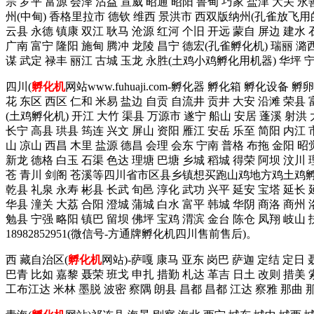
宗 罗平 富源 会泽 沾益 宣威 昭通 昭阳 鲁甸 巧家 盐津 大关 永
州(中甸) 香格里拉市 德钦 维西 景洪市 西双版纳州(孔雀放飞用的
云县 永德 镇康 双江 耿马 沧源 红河 个旧 开远 蒙自 屏边 建水
广南 富宁 隆阳 施甸 腾冲 龙陵 昌宁 德宏(孔雀孵化机) 瑞丽 潞西
谋 武定 禄丰 丽江 古城 玉龙 永胜(土鸡小鸡孵化用机器) 华坪
四川(
孵化机
网站www.fuhuaji.com-孵化器 孵化箱 孵化设备
花 东区 西区 仁和 米易 盐边 自贡 自流井 贡井 大安 沿滩 荣县 
(土鸡孵化机) 开江 大竹 渠县 万源市 遂宁 船山 安居 蓬溪 射洪 
长宁 高县 珙县 筠连 兴文 屏山 资阳 雁江 安岳 乐至 简阳 内江 
山 凉山 西昌 木里 盐源 德昌 会理 会东 宁南 普格 布拖 金阳 昭
新龙 德格 白玉 石渠 色达 理塘 巴塘 乡城 稻城 得荣 阿坝 汶川 
苍 青川 剑阁 苍溪等四川省市区县乡镇想买跑山鸡地方鸡土鸡孵
乾县 礼泉 永寿 彬县 长武 旬邑 淳化 武功 兴平 延安 宝塔 延长 
华县 潼关 大荔 合阳 澄城 蒲城 白水 富平 韩城 华阴 商洛 商州 
勉县 宁强 略阳 镇巴 留坝 佛坪 宝鸡 渭滨 金台 陈仓 凤翔 
18982852951(微信号-方通牌孵化机四川售前售后)。
西 藏自治区(
孵化机
网站)-萨嘎 康马 亚东 岗巴 萨迦 定结 定日
巴青 比如 嘉黎 聂荣 班戈 申扎 措勤 札达 革吉 日土 改则 措美 
工布江达 米林 墨脱 波密 察隅 朗县 昌都 昌都 江达 察雅 那曲