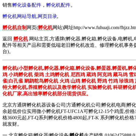
销售
孵化设备配件
，
孵化机配件
。
孵化机网站导航
,
网页目录
,
孵化机自制
网页(
孵化机
网站)网址http://www.fuhuaji.com/fhjzz.ht
返回
孵化机
网站主页,方通牌(孵化器,孵化箱,孵化设备,电孵机,
配件等相关产品和需要低端老旧孵化机改造、修理孵化机事务拨打01
台)。
孵化机(小型孵化机,孵化器,孵化箱,孵化设备,孵蛋器,孵蛋机,孵
鸡 小鸡孵化机 柴鸡 土鸡孵化机 尼西鸡 蔵鸡 阿克鸡 藏马鸡 雪
雀|白孔雀 鸸鹋鸵鸟孵化机 火鸡 山鸡 孵化机 野鸡 竹鸡 珍珠
特大孵化机,养殖孵化机以及教学孵化机 实验孵化机 科研孵化机 
化机厂家,高出雏率孵化机部分现货供应。
北京方通牌孵化机器设备公司|方通孵化机公司|孵化机电商|孵
余超低价位实用微小孵化机FT-UFC1A可孵化12-15个鸡蛋,价格
格3600元起,FT-Q系列孵化机价格4800起,FT-K 系列
就发财。
一 北京孵化箱|孵化器|孵化设备|
孵化机
生产销售 01062475888 0106