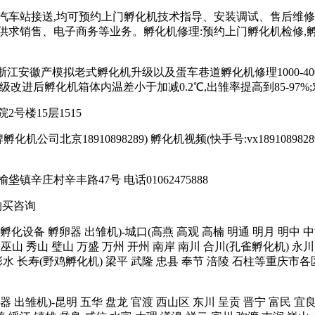
汽车站接送,均可预约上门孵化机技术指导、安装调试、售后维修
求销售、电子商务等业务。孵化机修理:预约上门孵化机检修,孵化机
苏浙江安徽产模拟老式孵化机升级以及蛋车巷道孵化机修理1000-4000
;升级改进后孵化机箱体内温差小于加减0.2℃,出雏率提高到85-97%;
号楼15层1515
司北京18910898289) 孵化机视频(快手号:vx18910898289或者17
庄村辛丰路47号 电话01062475888
购买咨询
孵化箱 孵化设备 孵卵器 出雏机)-城口(高燕 高观 高楠 明通 明月 明中
巫山 秀山 璧山 万盛 万州 开州 南岸 南川 合川(孔雀孵化机) 永川 
 彭水 长寿(野鸡孵化机) 梁平 武隆 忠县 奉节 涪陵 石柱等重庆市各
 孵卵器 出雏机)-昆明 五华 盘龙 官渡 西山区 东川 呈贡 晋宁 富民 