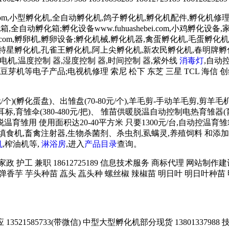
.com,小型孵化机,全自动孵化机,鸽子孵化机,孵化机配件,孵化机修理,孵
鸡孵化箱,全自动孵化箱;孵化设备www.fuhuashebei.com,小鸡
luanqi.com,孵卵机,孵卵设备;孵化机械,孵化机器,禽蛋孵化机,毛蛋孵化机
天特星孵化机,孔雀王孵化机,阿上尖孵化机,新农民孵化机,春明牌
低速电机,温度控制 器,湿度控制 器,时间控制 器,紫外线
消毒灯
,自动
芽机等电子产品;电视机修理 索尼 松下 东芝 三星 TCL 海信 创
/个)(孵化蛋盘)、出雏盘(70-80元/个),羊毛剪-手动羊毛剪,剪
雏伞(380-480元/把)、 雏苗供暖脱温自动控制电热育雏器(育霸)
雏用 使用面积达20-40平方米 只要1300元/台,自动控温育雏箱 
),填饲机、填食机,畜禽注射器,生物杀菌剂、杀虫剂,虱螨灵,养殖饲料
机
,榨油机等,
淋浴房
,进入
产品目录
查询。
务 家政 护工 兼职 18612725189 信息技术服务 商标代理 网
炮弹香芋 芋头种苗 藠头 藠头种 螺丝椒 辣椒苗 明日叶 明日叶种苗 
21585733(带微信) 中型大型孵化机部分现货 13801337988 技