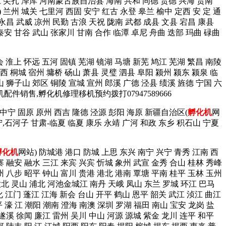
同仁 尖扎 泽库 河南蒙古族自治县 海南 共和 同德 贵德 兴海 贵南
) 兰州 城关 七里河 西固 安宁 红古 永登 皋兰 榆中 定西 安 定 通
 永昌 武威 凉州 民勤 古浪 天祝 陇南 武都 成县 文县 宕昌 康县
秦安 甘谷 武山 张家川 甘南 合作 临潭 卓尼 舟曲 迭部 玛曲 碌曲
会 淮上 怀远 五河 固镇 芜湖 镜湖 马塘 新芜 鸠江 芜湖 繁昌 南陵
西 桐城 宿州 墉桥 砀山 萧县 灵璧 泗县 阜阳 颍州 颍东 颍泉 临
山 狮子山 郊区 铜陵 宣城 宣州 郎溪 广德 泾县 绩溪 旌德 宁国 六
机配件销售,孵化机修理移机预约拨打07947589666
 中宁 固原 原州 西吉 隆德 泾源 彭阳 海原 新疆自治区(
孵化机
网
宁,石河子 甘肃-临夏 临夏 康乐 永靖 广河 和政 东乡 积石山 宁夏
孵化机
网站) 防城港 港口 防城 上思 东兴 南宁 兴宁 青秀 江南 西
寨 融安 融水 三江 来宾 兴宾 忻城 象州 武宣 金秀 合山 桂林 秀峰
州 八步 昭平 钟山 富川 贵港 港北 港南 覃塘 平南 桂平 玉林 玉州
钦北 灵山 浦北 河池金城江 南丹 天峨 凤山 东兰 罗城 环江 巴马
化 江门 蓬江 江海 新会 台山 开平 鹤山 恩平 韶关 武江 浈江 曲江
 濠 江 潮阳 潮南 澄海 南澳 深圳 罗湖 福田 南山 宝安 龙岗 盐
 遂溪 徐闻 廉江 雷州 吴川 中山 河源 源城 紫金 龙川 连平 和平