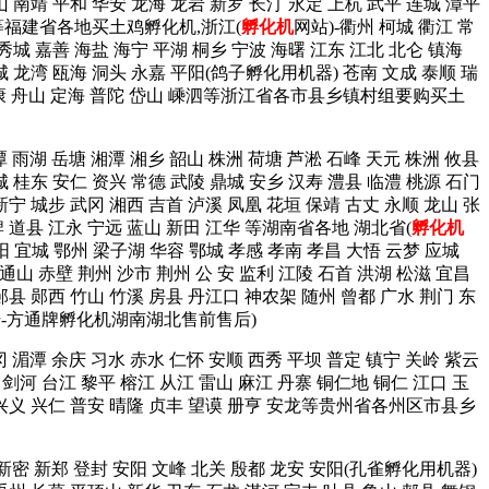
山 南靖 平和 华安 龙海 龙岩 新罗 长汀 永定 上杭 武平 连城 漳平
建阳等福建省各地买土鸡孵化机,浙江(
孵化机
网站)-衢州 柯城 衢江 常
 秀城 嘉善 海盐 海宁 平湖 桐乡 宁波 海曙 江东 江北 北仑 镇海
鹿城 龙湾 瓯海 洞头 永嘉 平阳(鸽子孵化用机器) 苍南 文成 泰顺 瑞
阳 永康 舟山 定海 普陀 岱山 嵊泗等浙江省各市县乡镇村组要购买土
潭 雨湖 岳塘 湘潭 湘乡 韶山 株洲 荷塘 芦淞 石峰 天元 株洲 攸县
城 桂东 安仁 资兴 常德 武陵 鼎城 安乡 汉寿 澧县 临澧 桃源 石门
新宁 城步 武冈 湘西 吉首 泸溪 凤凰 花垣 保靖 古丈 永顺 龙山 张
牌 道县 江永 宁远 蓝山 新田 江华 等湖南省各地 湖北省(
孵化机
阳 宜城 鄂州 梁子湖 华容 鄂城 孝感 孝南 孝昌 大悟 云梦 应城
 通山 赤壁 荆州 沙市 荆州 公 安 监利 江陵 石首 洪湖 松滋 宜昌
郧县 郧西 竹山 竹溪 房县 丹江口 神农架 随州 曾都 广水 荆门 东
信号-方通牌孵化机湖南湖北售前售后)
冈 湄潭 余庆 习水 赤水 仁怀 安顺 西秀 平坝 普定 镇宁 关岭 紫云
 剑河 台江 黎平 榕江 从江 雷山 麻江 丹寨 铜仁地 铜仁 江口 玉
西 兴义 兴仁 普安 晴隆 贞丰 望谟 册亨 安龙等贵州省各州区市县乡
 新密 新郑 登封 安阳 文峰 北关 殷都 龙安 安阳(孔雀孵化用机器)