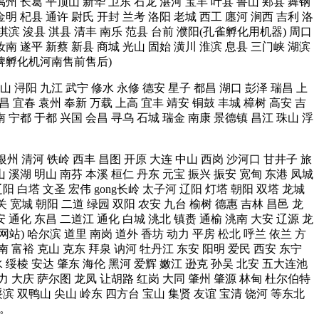
禹州 长葛 平顶山 新华 卫东 石龙 湛河 宝丰 叶县 鲁山 郏县 舞钢
金明 杞县 通许 尉氏 开封 兰考 洛阳 老城 西工 廛河 涧西 吉利 洛
城 淇滨 浚县 淇县 清丰 南乐 范县 台前 濮阳(孔雀孵化用机器) 周口
汝南 遂平 新蔡 新县 商城 光山 固始 潢川 淮滨 息县 三门峡 湖滨
通牌孵化机河南售前售后)
山 浔阳 九江 武宁 修水 永修 德安 星子 都昌 湖口 彭泽 瑞昌 上
昌 宜春 袁州 奉新 万载 上高 宜丰 靖安 铜鼓 丰城 樟树 高安 吉
南 宁都 于都 兴国 会昌 寻乌 石城 瑞金 南康 景德镇 昌江 珠山 浮
 银州 清河 铁岭 西丰 昌图 开原 大连 中山 西岗 沙河口 甘井子 旅
山 溪湖 明山 南芬 本溪 桓仁 丹东 元宝 振兴 振安 宽甸 东港 凤城
阳 白塔 文圣 宏伟 gong长岭 太子河 辽阳 灯塔 朝阳 双塔 龙城
关 宽城 朝阳 二道 绿园 双阳 农安 九台 榆树 德惠 吉林 昌邑 龙
安 通化 东昌 二道江 通化 白城 洮北 镇赉 通榆 洮南 大安 辽源 龙
网站) 哈尔滨 道里 南岗 道外 香坊 动力 平房 松北 呼兰 依兰 方
南 富裕 克山 克东 拜泉 讷河 牡丹江 东安 阳明 爱民 西安 东宁
水 绥棱 安达 肇东 海伦 黑河 爱辉 嫩江 逊克 孙吴 北安 五大连池
力 大庆 萨尔图 龙凤 让胡路 红岗 大同 肇州 肇源 林甸 杜尔伯特
绥滨 双鸭山 尖山 岭东 四方台 宝山 集贤 友谊 宝清 饶河 等东北
)。