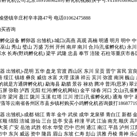
司北京18910898289) 孵化机视频(快手号:vx18910898289或者17
庄村辛丰路47号 电话01062475888
购买咨询
孵化箱 孵化设备 孵卵器 出雏机)-城口(高燕 高观 高楠 明通 明月 明中
巫山 秀山 璧山 万盛 万州 开州 南岸 南川 合川(孔雀孵化机) 永川 
 彭水 长寿(野鸡孵化机) 梁平 武隆 忠县 奉节 涪陵 石柱等重庆市各
 孵卵器 出雏机)-昆明 五华 盘龙 官渡 西山区 东川 呈贡 晋宁 富民 
善 绥江 镇雄 彝良 威信 水富 大理 漾濞 祥云 宾川 弥渡 南涧 巍山
就是方通牌孵化机) 勐海县 勐腊 景谷 禄劝 腾冲 普洱(思茅) 翠云 
 石屏 弥勒 泸西 元阳 红河(孵化机网站) 金平 绿春 河口 文山(孔
市 梁河 盈江 陇川 玉溪 红塔 江川 澄江(孔雀孵化机) 通海 华宁 
 宁蒗等云南省各州区市县乡镇村购买小鸡孵化机咨询拨打1868771
 孵卵器 出雏机)-成都 锦江 青羊 金牛 武侯 成华 龙泉驿 青白江 新都
富顺 绵阳 涪城 游仙 三台 盐亭 安县 梓潼 平武 江油 南充 顺庆 高
大英 广安 岳池 武胜 邻水 华莹 巴中 巴州 通江 南江 平昌 泸州 江
市中 东兴 威远 资中 隆昌 眉山 东坡 仁寿 彭山 洪雅 丹棱 青神 乐