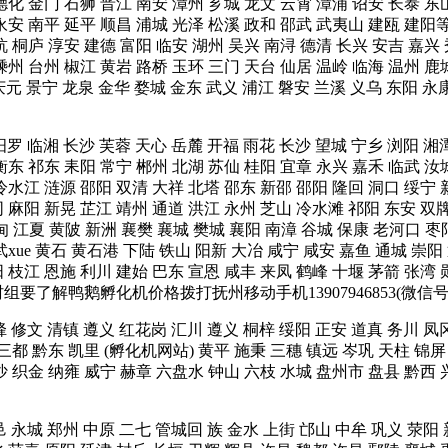
德化 金门 石狮 晋江 南安 漳州 芗城 龙文 云霄 漳浦 诏安 长泰 东
宁 永安 南平 延平 顺昌 浦城 光泽 松溪 政和 邵武 武夷山 建瓯 
杭 桐庐 淳安 建德 富阳 临安 湖州 吴兴 南浔 德清 长兴 安吉 嘉兴
嵊州 台州 椒江 黄岩 路桥 玉环 三门 天台 仙居 温岭 临海 温州 
 庆元 景宁 龙泉 金华 婺城 金东 武义 浦江 磐安 兰溪 义乌 东
汨罗 临湘 长沙 芙蓉 天心 岳麓 开福 雨花 长沙 望城 宁乡 浏阳 湘
衡东 祁东 耒阳 常宁 郴州 北湖 苏仙 桂阳 宜章 永兴 嘉禾 临武 汝
冷水江 涟源 邵阳 双清 大祥 北塔 邵东 新邵 邵阳 隆回 洞口 绥宁 
同 麻阳 新晃 芷江 靖州 通道 洪江 永州 芝山 冷水滩 祁阳 东安 双
甸 江夏 黄陂 新洲 襄樊 襄城 樊城 襄阳 南漳 谷城 保康 老河口 枣
xue 黄石 黄石港 下陆 铁山 阳新 大冶 咸宁 咸安 嘉鱼 通城 崇阳
 枝江 恩施 利川 建始 巴东 宣恩 咸丰 来凤 鹤峰 十堰 茅箭 张湾 
村组要了解鸭鹅孵化机价格拨打抚州移动手机13907946853(微
烽 修文 清镇 遵义 红花岗 汇川 遵义 桐梓 绥阳 正安 道真 务川 凤
 三都 黔东 凯里 (孵化机网站) 黄平 施秉 三穗 镇远 岑巩 天柱 锦屏
金沙 织金 纳雍 威宁 赫章 六盘水 钟山 六枝 水城 盘州市 盘县 黔
邑 永城 郑州 中原 二七 管城回 族 金水 上街 邙山 中牟 巩义 荥阳