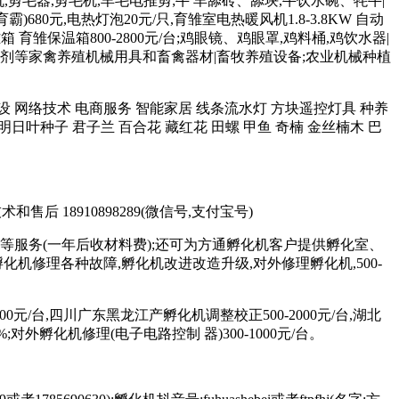
羊毛机,剪毛器,剪毛机,羊毛电推剪;牛 羊舔砖、舔块,牛饮水碗、牦牛|
680元,电热灯泡20元/只,育雏室电热暖风机1.8-3.8KW 自动
育雏保温箱800-2800元/台;鸡眼镜、鸡眼罩,鸡料桶,鸡饮水器|
 和添加剂等家禽养殖机械用具和畜禽器材|畜牧养殖设备;农业机械种植
站制作建设 网络技术 电商服务 智能家居 线条流水灯 方块遥控灯具 种养
明日叶种子 君子兰 百合花 藏红花 田螺 甲鱼 奇楠 金丝楠木 巴
术和售后 18910898289(微信号,支付宝号)
等服务(一年后收材料费);还可为方通孵化机客户提供孵化室、
修理各种故障,孵化机改进改造升级,对外修理孵化机,500-
元/台,四川广东黑龙江产孵化机调整校正500-2000元/台,湖北
;对外孵化机修理(电子电路控制 器)300-1000元/台。