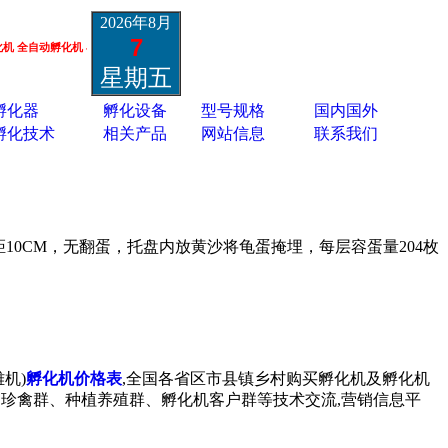
2026年8月
7
自动孵化机 小鸡鸭鹅孔雀孵化机 鸵鸟黑天鹅孵化机 蛋类胚胎疫苗孵化机 13801337988
星期五
孵化器
孵化设备
型号规格
国内国外
孵化技术
相关产品
网站信息
联系我们
距
10CM
，无翻蛋，托盘内放黄沙将龟蛋掩埋，每层容蛋量
204
枚
机)
孵化机价格表
,全国各省区市县镇乡村购买孵化机及孵化机
孔雀群、珍禽群、种植养殖群、孵化机客户群等技术交流,营销信息平