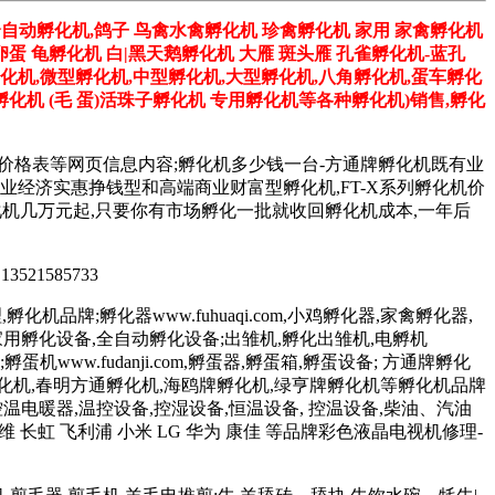
全自动孵化机,鸽子 鸟禽水禽孵化机 珍禽孵化机 家用 家禽孵化机
卵蛋 龟孵化机 白|黑天鹅孵化机 大雁 斑头雁 孔雀孵化机-蓝孔
孵化机,微型孵化机,中型孵化机,大型孵化机,八角孵化机,蛋车孵化
化机 (毛 蛋)活珠子孵化机 专用孵化机等各种孵化机)销售,孵化
机价格表等网页信息内容;孵化机多少钱一台-方通牌孵化机既有业
台,更有专业经济实惠挣钱型和高端商业财富型孵化机,FT-X系列孵化机价
系列孵化机几万元起,只要你有市场孵化一批就收回孵化机成本,一年后
 13521585733
化机品牌;孵化器www.fuhuaqi.com,小鸡孵化器,家禽孵化器,
孵化设备,家用孵化设备,全自动孵化设备;出雏机,孵化出雏机,电孵机
;孵蛋机www.fudanji.com,孵蛋器,孵蛋箱,孵蛋设备; 方通牌孵化
孵化机,春明方通孵化机,海鸥牌孵化机,绿亨牌孵化机等孵化机品牌
控温电暖器,温控设备,控湿设备,恒温设备, 控温设备,柴油、汽油
维 长虹 飞利浦 小米 LG 华为 康佳 等品牌彩色液晶电视机修理-