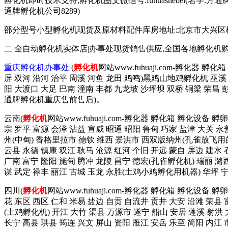
孵化机即时技术支持,孵化机图文微信号:fuhuashebei(名字:方通牌孵化机公
通牌孵化机公司8289)
部分型号小型孵化机现货及原材料配件库房地址:北京市大兴区榆垡镇辛
二 全自动孵化机实体店|办事处现货销售供应,全国各地孵化机
重庆孵化机办事处
(
孵化机
网站www.fuhuaji.com-孵化器 
屏 双河 沿河 治平 周溪 河鱼 龙田 鸡鸣)黑鸡山地鸡孵化机 巫溪 
阳 大渡口 大足 巴南 潼南 丰都 九龙坡 沙坪坝 双桥 铜梁 荣昌
通牌孵化机重庆售前售后)。
云南(
孵化机
网站www.fuhuaji.com-孵化器 孵化箱 孵化设备
宗 罗平 富源 会泽 沾益 宣威 昭通 昭阳 鲁甸 巧家 盐津 大关 永
州(中甸) 香格里拉市 德钦 维西 景洪市 西双版纳州(孔雀放飞用的
云县 永德 镇康 双江 耿马 沧源 红河 个旧 开远 蒙自 屏边 建水
广南 富宁 隆阳 施甸 腾冲 龙陵 昌宁 德宏(孔雀孵化机) 瑞丽 潞西
谋 武定 禄丰 丽江 古城 玉龙 永胜(土鸡小鸡孵化用机器) 华坪
四川(
孵化机
网站www.fuhuaji.com-孵化器 孵化箱 孵化设备
花 东区 西区 仁和 米易 盐边 自贡 自流井 贡井 大安 沿滩 荣县 
(土鸡孵化机) 开江 大竹 渠县 万源市 遂宁 船山 安居 蓬溪 射洪 
长宁 高县 珙县 筠连 兴文 屏山 资阳 雁江 安岳 乐至 简阳 内江 