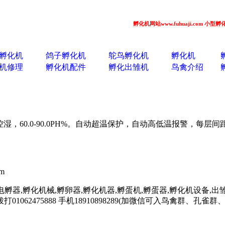
孵化机网站www.fuhuaji.com 小型孵化机 全
孵化机
鸽子孵化机
鸵鸟孵化机
孵化机
机修理
孵化机配件
孵化出雏机
鸟禽介绍
控湿，
60.0-90.0PH%
。自动超温保护，自动高低温报警，每层间
tm
电孵器,孵化机械,孵卵器,孵化机器,孵蛋机,孵蛋器,孵化机设备,出雏
062475888 手机18910898289(加微信可入鸟禽群、