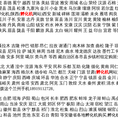
觉 喜德 冕宁 越西 甘洛 美姑 雷波 雅安 雨城 名山 荥经 汉源 石棉
理县 茂县 松潘 九寨沟 金川 小金 黑水 马尔康 壤塘 阿坝 若尔盖 红
化机;陕西(
孵化机
网站)西安 新城 碑林 莲湖 灞桥 未央 雁塔 阎良
延川 子长 安塞 志丹 吴旗 甘泉 富县 洛川 宜川 黄龙 黄陵 榆林 榆
洛南 丹凤 商南 山阳 镇安 柞水 神木 安康 汉滨 汉阴 石泉 宁陕 紫
岐山 扶风 眉县 陇县 千阳 麟游 凤县 太白 铜川 耀州 王 益 印
 聂拉木 吉隆 仲巴 错那 昂仁 拉孜 谢通门 南木林 加查 曲松 隆子 
索县 尼玛 拉 萨 城关 林周 当雄 尼木 曲水 堆龙德庆 达孜 墨竹工
 那曲 安多 阿里 噶尔 类乌齐 等西 藏自治区各市县乡镇村组定购斑头
城北 大通 湟中 湟源 海东 平安 民和 乐都 互助 化隆 循化 黄南 
曲麻莱 海西 格尔木 德令哈 乌兰 都兰 天峻 门源 甘肃(
孵化机
网站
浪 静宁 庆阳 西峰 庆城 环县 华池 合水 正宁 宁县 镇原 金昌 金川
嘉峪关 肃州 金塔 安西 肃北 阿克 玉门 敦煌 天水 秦州 麦积 清水 
个兰州手机18919112728。
光 合肥 瑶海 庐阳 蜀山 包河 长丰 肥西 肥东 蚌埠 龙子湖 蚌山 禹
山 当涂 安庆 迎江 大观 郊区 怀宁 枞阳 潜山 太湖 宿松 望江 岳
山 徽州 歙县 休宁 黟县 祁门 淮北 杜集 相山 烈山 濉溪 铜陵 铜官
含山 和县 池州 贵池 东至 石台 青阳 等安徽省各地孵化机购买,孵化