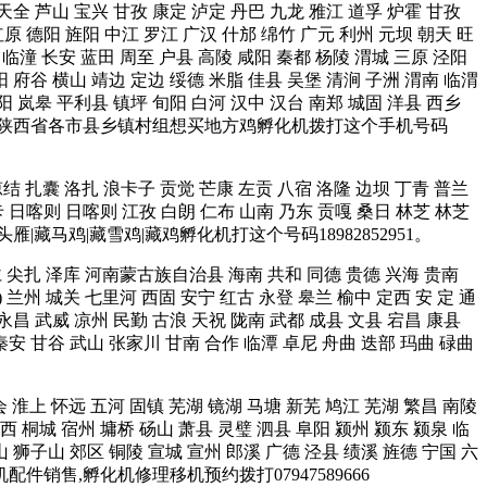
 天全 芦山 宝兴 甘孜 康定 泸定 丹巴 九龙 雅江 道孚 炉霍 甘孜
原 德阳 旌阳 中江 罗江 广汉 什邡 绵竹 广元 利州 元坝 朝天 旺
 临潼 长安 蓝田 周至 户县 高陵 咸阳 秦都 杨陵 渭城 三原 泾阳
阳 府谷 横山 靖边 定边 绥德 米脂 佳县 吴堡 清涧 子洲 渭南 临渭
 阳 岚皋 平利县 镇坪 旬阳 白河 汉中 汉台 南郑 城固 洋县 西乡
台 宜君 等陕西省各市县乡镇村组想买地方鸡孵化机拨打这个手机号码
琼结 扎囊 洛扎 浪卡子 贡觉 芒康 左贡 八宿 洛隆 边坝 丁青 普兰
卡 日喀则 日喀则 江孜 白朗 仁布 山南 乃东 贡嘎 桑日 林芝 林芝
雁|藏马鸡|藏雪鸡|藏鸡孵化机打这个号码18982852951。
同仁 尖扎 泽库 河南蒙古族自治县 海南 共和 同德 贵德 兴海 贵南
) 兰州 城关 七里河 西固 安宁 红古 永登 皋兰 榆中 定西 安 定 通
 永昌 武威 凉州 民勤 古浪 天祝 陇南 武都 成县 文县 宕昌 康县
秦安 甘谷 武山 张家川 甘南 合作 临潭 卓尼 舟曲 迭部 玛曲 碌曲
会 淮上 怀远 五河 固镇 芜湖 镜湖 马塘 新芜 鸠江 芜湖 繁昌 南陵
西 桐城 宿州 墉桥 砀山 萧县 灵璧 泗县 阜阳 颍州 颍东 颍泉 临
山 狮子山 郊区 铜陵 宣城 宣州 郎溪 广德 泾县 绩溪 旌德 宁国 六
机配件销售,孵化机修理移机预约拨打07947589666