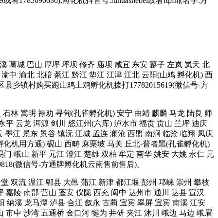
85690630);孵化机抖音号:fuhuashebei或者ftpfhj(名字:方
 中溪 葛城 巴山 厚坪 坪坝 修齐 庙坝 咸宜 东安 蓼子 左岚 岚天 北
渝中 渝北 北碚 綦江 黔江 垫江 江津 江北 云阳(山鸡 孵化机) 酉
区县乡镇村购买跑山鸡土鸡孵化机拨打17782015619(微信号-方
宜良 石林 嵩明 禄劝 寻甸(孔雀孵化机) 安宁 曲靖 麒麟 马龙 陆良 师
 永平 云龙 洱源 剑川 怒江州(六库) 泸水市 福贡 贡山 兰坪 迪庆
墨江 景东 景谷 镇沅 江城 孟连 澜沧 西盟 南涧 临沧 临翔 凤庆
雀孵化机用方通) 砚山 西畴 麻栗坡 马关 丘北-普者黑(孔雀孵化机)
易门 峨山 新平 元江 澄江 楚雄 双柏 牟定 南华 姚安 大姚 永仁 元
9818(微信号-方通牌孵化机云南售前售后)。
 金堂 双流 温江 郫县 大邑 蒲江 新津 都江堰 彭州 邛崃 崇州 攀枝
坪 嘉陵 南部 营山 蓬安 仪陇 西充 阆中 达州市 通川 达县 宣汉
阳 纳溪 龙马潭 泸县 合江 叙永 古蔺 宜宾 翠屏 宜宾 南溪 江安
山 市中 沙湾 五通桥 金口河 犍为 井研 夹江 沐川 峨边 马边 峨眉