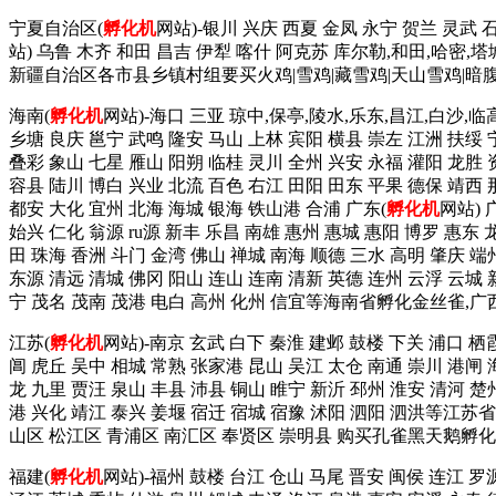
宁夏自治区(
孵化机
网站)-银川 兴庆 西夏 金凤 永宁 贺兰 灵武 
站) 乌鲁 木齐 和田 昌吉 伊犁 喀什 阿克苏 库尔勒,和田,哈密,
新疆自治区各市县乡镇村组要买火鸡|雪鸡|藏雪鸡|天山雪鸡|暗腹雪鸡
海南(
孵化机
网站)-海口 三亚 琼中,保亭,陵水,乐东,昌江,白沙,临
乡塘 良庆 邕宁 武鸣 隆安 马山 上林 宾阳 横县 崇左 江洲 扶绥 
叠彩 象山 七星 雁山 阳朔 临桂 灵川 全州 兴安 永福 灌阳 龙胜 
容县 陆川 博白 兴业 北流 百色 右江 田阳 田东 平果 德保 靖西
都安 大化 宜州 北海 海城 银海 铁山港 合浦 广东(
孵化机
网站) 
始兴 仁化 翁源 ru源 新丰 乐昌 南雄 惠州 惠城 惠阳 博罗 惠东 
田 珠海 香洲 斗门 金湾 佛山 禅城 南海 顺德 三水 高明 肇庆 端
东源 清远 清城 佛冈 阳山 连山 连南 清新 英德 连州 云浮 云城 
宁 茂名 茂南 茂港 电白 高州 化州 信宜等海南省孵化金丝雀,
江苏(
孵化机
网站)-南京 玄武 白下 秦淮 建邺 鼓楼 下关 浦口 栖
阊 虎丘 吴中 相城 常熟 张家港 昆山 吴江 太仓 南通 崇川 港闸 
龙 九里 贾汪 泉山 丰县 沛县 铜山 睢宁 新沂 邳州 淮安 清河 楚
港 兴化 靖江 泰兴 姜堰 宿迁 宿城 宿豫 沭阳 泗阳 泗洪等江苏
山区 松江区 青浦区 南汇区 奉贤区 崇明县 购买孔雀黑天鹅孵化
福建(
孵化机
网站)-福州 鼓楼 台江 仓山 马尾 晋安 闽侯 连江 罗