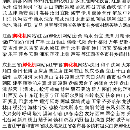
汤阴 滑县 内黄 林州(孔雀孵化机) 新乡(孔雀孵化设备) 红旗 新乡
汝州 信阳 师河 平桥 罗山 南阳 宛城 卧龙 南召 方城 西峡 镇平 
龙 孟津 新安 栾川 嵩县 汝阳 宜阳 洛宁 伊川 偃师 焦作 解放 中
川汇 扶沟 西华 商水 沈丘 郸城 淮阳 太康 鹿邑 项城 漯河 源汇 
渑池 陕县 卢氏 义马 灵宝等河南省各地市县乡镇村组买地方鸡(白
江西(
孵化机
网站)江西(孵化机网站)新余 渝水 分宜 鹰潭 月湖 余江
饶(广信区) 信州 广丰 玉山 铅山 横峰 弋阳 余干 鄱阳 万年 婺源
安 吉州 青原 吉安 吉水 峡江 新干 永丰 泰和 遂川 万安 安福 永
梁 乐平 萍乡 安源 湘东 莲花 上栗 芦溪 等江西省各市县乡镇村组
东北三省(
孵化机
网站)-辽宁省(
孵化机
网站)-沈阳 和平 沈河 大东
顺口 金州 长海 瓦房店 普兰店 庄河 鞍山 铁东 铁西 立山 千山 台
锦州 古塔 凌河 太和 黑山 义县 凌海 北宁 营口 站前 西市 鲅鱼圈
朝阳 建平 喀喇沁左翼 北票 凌源 盘锦 双台子 兴隆台 大洼 盘山 
潭 船营 丰满 永吉 蛟河 桦甸 舒兰 磐石 延边 延吉 图们 敦化 珲
山 西安 东丰 东辽 松原 宁江 前郭尔罗斯 长岭 乾安 扶余 白山 
正 宾县 巴彦 木兰 通河 延寿 阿城 双城 尚志 五常 齐齐哈尔 龙
林口 绥芬河 海林 宁安 穆棱 佳木斯 永红 向阳 前进 东风 郊区 桦
大兴安岭 呼玛 塔河 漠河 伊春 伊春 南岔 友好 西林 翠峦 新青 
七台河 新兴 桃山 茄子河 勃利 鸡西 鸡冠 恒山 滴道 梨树 城子河
三省辽宁省和吉林省以及黑龙江省各市县乡镇村组买白鹅孵化机打13