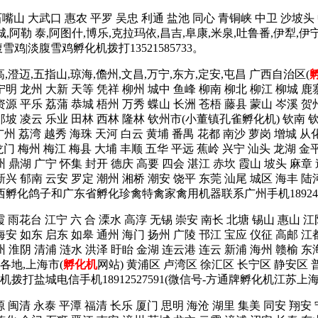
石嘴山 大武口 惠农 平罗 吴忠 利通 盐池 同心 青铜峡 中卫 沙坡头
塔城,阿勒 泰,阿图什,博乐,克拉玛依,昌吉,阜康,米泉,吐鲁番,伊犁,伊
|淡腹雪鸡孵化机拨打13521585733。
高,澄迈,五指山,琼海,儋州,文昌,万宁,东方,定安,屯昌 广西自治区(
宁明 龙州 大新 天等 凭祥 柳州 城中 鱼峰 柳南 柳北 柳江 柳城 鹿
资源 平乐 荔蒲 恭城 梧州 万秀 蝶山 长洲 苍梧 藤县 蒙山 岑溪 贺
 那坡 凌云 乐业 田林 西林 隆林 钦州市(小董镇孔雀孵化机) 钦南 
广州 荔湾 越秀 海珠 天河 白云 黄埔 番禺 花都 南沙 萝岗 增城 从
龙门 梅州 梅江 梅县 大埔 丰顺 五华 平远 蕉岭 兴宁 汕头 龙湖 金平
州 鼎湖 广宁 怀集 封开 德庆 高要 四会 湛江 赤坎 霞山 坡头 麻章
新兴 郁南 云安 罗定 潮州 湘桥 潮安 饶平 东莞 汕尾 城区 海丰 陆河
广西孵化鸽子和广东省孵化珍禽特禽家禽用机器联系广州手机1892425
霞 雨花台 江宁 六 合 溧水 高淳 无锡 崇安 南长 北塘 锡山 惠山 江
海安 如东 启东 如皋 通州 海门 扬州 广陵 邗江 宝应 仪征 高邮 江
州 淮阴 清浦 涟水 洪泽 盱眙 金湖 连云港 连云 新浦 海州 赣榆 东
省各地,上海市(
孵化机
网站) 黄浦区 卢湾区 徐汇区 长宁区 静安区 
机拨打盐城电信手机18912527591(微信号-方通牌孵化机江苏上
源 闽清 永泰 平潭 福清 长乐 厦门 思明 海沧 湖里 集美 同安 翔安