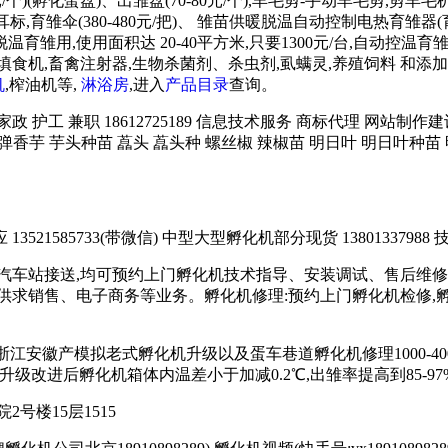
/个)(孵化蛋盘)、出雏盘(70-80元/个),羊毛剪-手动羊毛剪,剪
雏伞(380-480元/把)、 雏苗供暖脱温自动控制电热育雏器(育霸)
用,使用面积达 20-40平方米,只要1300元/台,自动控温育雏箱 
),填饲机、填食机,畜禽注射器,生物杀菌剂、杀虫剂,虱螨灵,养殖饲料
机
,榨油机等,
淋浴房
,进入
产品目录
查询。
务 家政 护工 兼职 18612725189 信息技术服务 商标代理 网
炮弹香芋 芋头种苗 藠头 藠头种 螺丝椒 辣椒苗 明日叶 明日叶种苗 
21585733(带微信) 中型大型孵化机部分现货 13801337988 技
汽车站接送,均可预约上门孵化机技术指导、安装调试、售后维修
求销售、电子商务等业务。孵化机修理:预约上门孵化机检修,孵化机
苏浙江安徽产模拟老式孵化机升级以及蛋车巷道孵化机修理1000-4000
台;升级改进后孵化机箱体内温差小于加减0.2℃,出雏率提高到85-97%
号楼15层1515