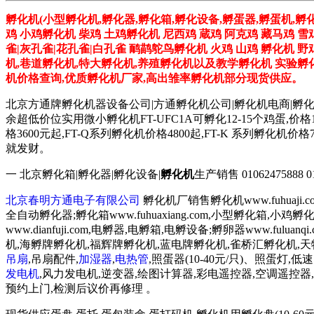
孵化机(小型孵化机,孵化器,孵化箱,孵化设备,孵蛋器,孵蛋机,孵
鸡 小鸡孵化机 柴鸡 土鸡孵化机 尼西鸡 蔵鸡 阿克鸡 藏马鸡 雪
雀|灰孔雀|花孔雀|白孔雀 鸸鹋鸵鸟孵化机 火鸡 山鸡 孵化机 
机,巷道孵化机,特大孵化机,养殖孵化机以及教学孵化机 实验孵化
机价格查询,优质孵化机厂家,高出雏率孵化机部分现货供应。
北京方通牌孵化机器设备公司|方通孵化机公司|孵化机电商|孵
余超低价位实用微小孵化机FT-UFC1A可孵化12-15个鸡蛋,价格
格3600元起,FT-Q系列孵化机价格4800起,FT-K 系列
就发财。
一 北京孵化箱|孵化器|孵化设备|
孵化机
生产销售 01062475888 0106
北京春明方通电子有限公司
孵化机厂销售孵化机www.fuhuaji
全自动孵化器;孵化箱www.fuhuaxiang.com,小型孵化箱,小
www.dianfuji.com,电孵器,电孵箱,电孵设备;孵卵器www.fu
机,海孵牌孵化机,福辉牌孵化机,蓝电牌孵化机,雀桥汇孵化机,
吊扇
,吊扇配件,
加湿器
,
电热管
,照蛋器(10-40元/只)、照蛋灯,
发电机
,风力发电机,逆变器,绘图计算器,彩电遥控器,空调遥控器,豆
预约上门,检测后议价再修理 。