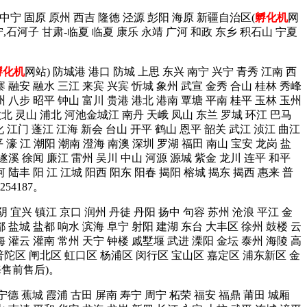
 中宁 固原 原州 西吉 隆德 泾源 彭阳 海原 新疆自治区(
孵化机
网
宁,石河子 甘肃-临夏 临夏 康乐 永靖 广河 和政 东乡 积石山 宁夏
孵化机
网站) 防城港 港口 防城 上思 东兴 南宁 兴宁 青秀 江南 西
寨 融安 融水 三江 来宾 兴宾 忻城 象州 武宣 金秀 合山 桂林 秀峰
州 八步 昭平 钟山 富川 贵港 港北 港南 覃塘 平南 桂平 玉林 玉州
钦北 灵山 浦北 河池金城江 南丹 天峨 凤山 东兰 罗城 环江 巴马
化 江门 蓬江 江海 新会 台山 开平 鹤山 恩平 韶关 武江 浈江 曲江
 濠 江 潮阳 潮南 澄海 南澳 深圳 罗湖 福田 南山 宝安 龙岗 盐
 遂溪 徐闻 廉江 雷州 吴川 中山 河源 源城 紫金 龙川 连平 和平
 陆丰 阳 江 江城 阳西 阳东 阳春 揭阳 榕城 揭东 揭西 惠来 普
4187。
阴 宜兴 镇江 京口 润州 丹徒 丹阳 扬中 句容 苏州 沧浪 平江 金
都 盐城 盐都 响水 滨海 阜宁 射阳 建湖 东台 大丰区 徐州 鼓楼 云
海 灌云 灌南 常州 天宁 钟楼 戚墅堰 武进 溧阳 金坛 泰州 海陵 高
普陀区 闸北区 虹口区 杨浦区 闵行区 宝山区 嘉定区 浦东新区 金
海售前售后)。
 宁德 蕉城 霞浦 古田 屏南 寿宁 周宁 柘荣 福安 福鼎 莆田 城厢