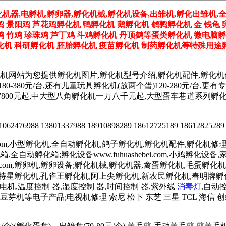
化机器,电孵机,孵卵器,孵化机械,孵化机设备,出雏机,孵化出雏机,
鸡 景阳鸡 芦花鸡孵化机 鸭孵化机 鹅孵化机 鹌鹑孵化机 金 钱龟 
野鸡 竹鸡 珍珠鸡 芦丁鸡 斗鸡孵化机 丹顶鹤等蛋类孵化机 微电脑
机 科研孵化机 胚胎孵化机 疫苗孵化机 制药孵化机等特殊用途孵
化机网站为您提供孵化机图片,孵化机型号介绍,孵化机配件,孵化
180-380元/台,还有儿童玩具孵化机(放两个蛋)120-280元/
孵化机价格7800元起,中大型八角孵化机一万八千元起,大型蛋车巷道
2476988 13801337988 18910898289 18612725189 18612825289
.com,小型孵化机,全自动孵化机,鸽子孵化机,孵化机配件,孵化机修理,孵
鸡孵化箱,全自动孵化箱;孵化设备www.fuhuashebei.com,小鸡
luanqi.com,孵卵机,孵卵设备;孵化机械,孵化机器,禽蛋孵化机,毛蛋孵化机
天特星孵化机,孔雀王孵化机,阿上尖孵化机,新农民孵化机,春明牌
低速电机,温度控制 器,湿度控制 器,时间控制 器,紫外线
消毒灯
,自动
芽机等电子产品;电视机修理 索尼 松下 东芝 三星 TCL 海信 创