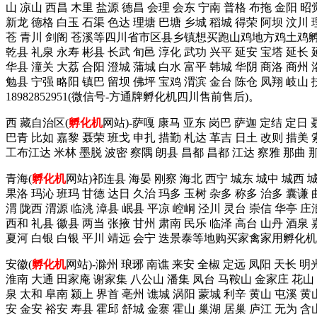
山 凉山 西昌 木里 盐源 德昌 会理 会东 宁南 普格 布拖 金阳 昭
新龙 德格 白玉 石渠 色达 理塘 巴塘 乡城 稻城 得荣 阿坝 汶川 
苍 青川 剑阁 苍溪等四川省市区县乡镇想买跑山鸡地方鸡土鸡孵
乾县 礼泉 永寿 彬县 长武 旬邑 淳化 武功 兴平 延安 宝塔 延长 
华县 潼关 大荔 合阳 澄城 蒲城 白水 富平 韩城 华阴 商洛 商州 
勉县 宁强 略阳 镇巴 留坝 佛坪 宝鸡 渭滨 金台 陈仓 凤翔 
18982852951(微信号-方通牌孵化机四川售前售后)。
西 藏自治区(
孵化机
网站)-萨嘎 康马 亚东 岗巴 萨迦 定结 定日
巴青 比如 嘉黎 聂荣 班戈 申扎 措勤 札达 革吉 日土 改则 措美 
工布江达 米林 墨脱 波密 察隅 朗县 昌都 昌都 江达 察雅 那曲
青海(
孵化机
网站)祁连县 海晏 刚察 海北 西宁 城东 城中 城西 
果洛 玛沁 班玛 甘德 达日 久治 玛多 玉树 杂多 称多 治多 囊谦 
渭 陇西 渭源 临洮 漳县 岷县 平凉 崆峒 泾川 灵台 崇信 华亭 庄
西和 礼县 徽县 两当 张掖 甘州 肃南 民乐 临泽 高台 山丹 酒泉 
夏河 白银 白银 平川 靖远 会宁 迭景泰等地购买家禽家用孵化机拨这
安徽(
孵化机
网站)-滁州 琅琊 南谯 来安 全椒 定远 凤阳 天长 明
淮南 大通 田家庵 谢家集 八公山 潘集 凤台 马鞍山 金家庄 花山 雨
泉 太和 阜南 颍上 界首 亳州 谯城 涡阳 蒙城 利辛 黄山 屯溪 黄
安 金安 裕安 寿县 霍邱 舒城 金寨 霍山 巢湖 居巢 庐江 无为 