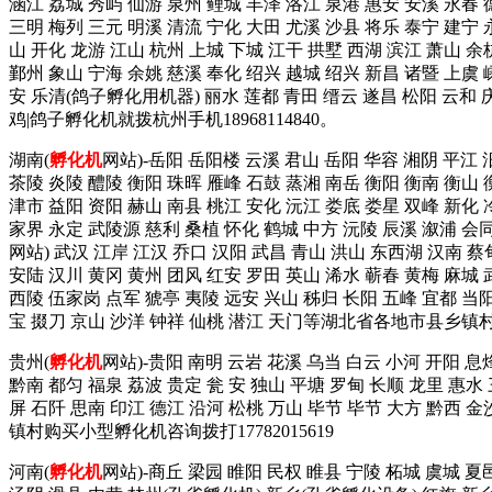
涵江 荔城 秀屿 仙游 泉州 鲤城 丰泽 洛江 泉港 惠安 安溪 永春 
三明 梅列 三元 明溪 清流 宁化 大田 尤溪 沙县 将乐 泰宁 建
山 开化 龙游 江山 杭州 上城 下城 江干 拱墅 西湖 滨江 萧山 余
鄞州 象山 宁海 余姚 慈溪 奉化 绍兴 越城 绍兴 新昌 诸暨 上虞 
安 乐清(鸽子孵化用机器) 丽水 莲都 青田 缙云 遂昌 松阳 云和
鸡|鸽子孵化机就拨杭州手机18968114840。
湖南(
孵化机
网站)-岳阳 岳阳楼 云溪 君山 岳阳 华容 湘阴 平江 
茶陵 炎陵 醴陵 衡阳 珠晖 雁峰 石鼓 蒸湘 南岳 衡阳 衡南 衡山 
津市 益阳 资阳 赫山 南县 桃江 安化 沅江 娄底 娄星 双峰 新化 
家界 永定 武陵源 慈利 桑植 怀化 鹤城 中方 沅陵 辰溪 溆浦 会
网站) 武汉 江岸 江汉 乔口 汉阳 武昌 青山 洪山 东西湖 汉南 蔡
安陆 汉川 黄冈 黄州 团风 红安 罗田 英山 浠水 蕲春 黄梅 麻城 武
西陵 伍家岗 点军 猇亭 夷陵 远安 兴山 秭归 长阳 五峰 宜都 当阳
宝 掇刀 京山 沙洋 钟祥 仙桃 潜江 天门等湖北省各地市县乡镇
贵州(
孵化机
网站)-贵阳 南明 云岩 花溪 乌当 白云 小河 开阳 息
黔南 都匀 福泉 荔波 贵定 瓮 安 独山 平塘 罗甸 长顺 龙里 惠水
屏 石阡 思南 印江 德江 沿河 松桃 万山 毕节 毕节 大方 黔西 
镇村购买小型孵化机咨询拨打17782015619
河南(
孵化机
网站)-商丘 梁园 睢阳 民权 睢县 宁陵 柘城 虞城 夏