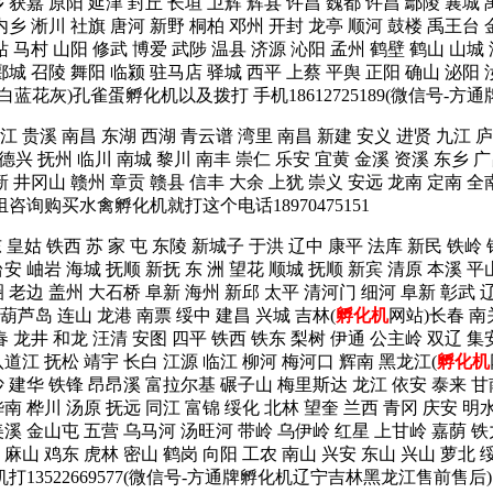
 获嘉 原阳 延津 封丘 长垣 卫辉 辉县 许昌 魏都 许昌 鄢陵 襄城 
内乡 淅川 社旗 唐河 新野 桐柏 邓州 开封 龙亭 顺河 鼓楼 禹王台 
站 马村 山阳 修武 博爱 武陟 温县 济源 沁阳 孟州 鹤壁 鹤山 山
郾城 召陵 舞阳 临颍 驻马店 驿城 西平 上蔡 平舆 正阳 确山 泌阳 
蓝花灰)孔雀蛋孵化机以及拨打 手机18612725189(微信号-方
 贵溪 南昌 东湖 西湖 青云谱 湾里 南昌 新建 安义 进贤 九江 庐
 德兴 抚州 临川 南城 黎川 南丰 崇仁 乐安 宜黄 金溪 资溪 东乡 广
新 井冈山 赣州 章贡 赣县 信丰 大余 上犹 崇义 安远 龙南 定南 全
咨询购买水禽孵化机就打这个电话18970475151
 皇姑 铁西 苏 家 屯 东陵 新城子 于洪 辽中 康平 法库 新民 铁岭
安 岫岩 海城 抚顺 新抚 东 洲 望花 顺城 抚顺 新宾 清原 本溪 平
 老边 盖州 大石桥 阜新 海州 新邱 太平 清河门 细河 阜新 彰武 辽
葫芦岛 连山 龙港 南票 绥中 建昌 兴城 吉林(
孵化机
网站)长春 南
春 龙井 和龙 汪清 安图 四平 铁西 铁东 梨树 伊通 公主岭 双辽 集
八道江 抚松 靖宇 长白 江源 临江 柳河 梅河口 辉南 黑龙江(
孵化机
沙 建华 铁锋 昂昂溪 富拉尔基 碾子山 梅里斯达 龙江 依安 泰来 甘
南 桦川 汤原 抚远 同江 富锦 绥化 北林 望奎 兰西 青冈 庆安 明
美溪 金山屯 五营 乌马河 汤旺河 带岭 乌伊岭 红星 上甘岭 嘉荫 铁
 麻山 鸡东 虎林 密山 鹤岗 向阳 工农 南山 兴安 东山 兴山 萝北 
522669577(微信号-方通牌孵化机辽宁吉林黑龙江售前售后