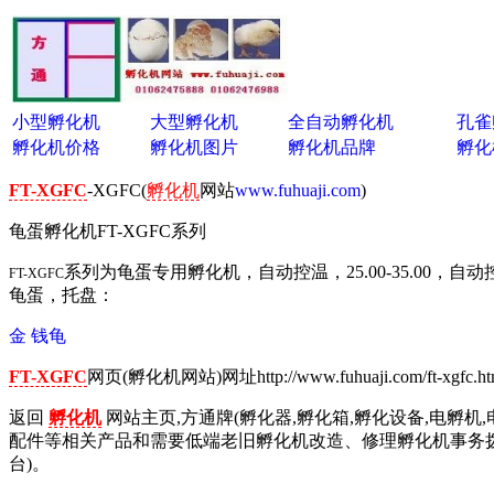
小型孵化机
大型孵化机
全自动孵化机
孔雀
孵化机价格
孵化机图片
孵化机品牌
孵化
FT-XGFC
-XGFC(
孵化机
网站
www.fuhuaji.com
)
龟蛋孵化机FT-XGFC系列
系列为龟蛋专用孵化机，自动控温，
25.00-35.00
，自动
FT-XGFC
龟蛋，托盘：
金 钱龟
FT-XGFC
网页(孵化机网站)网址http://www.fuhuaji.com/ft-xgfc.h
返回
孵化机
网站主页,方通牌(孵化器,孵化箱,孵化设备,电孵机,
配件等相关产品和需要低端老旧孵化机改造、修理孵化机事务拨打01
台)。