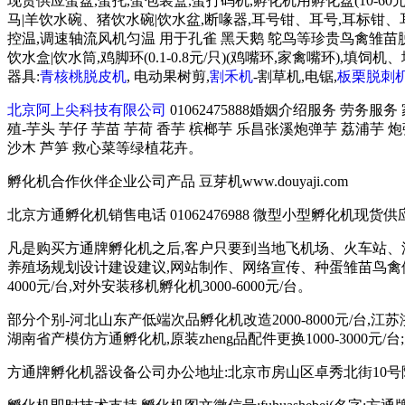
现货供应蛋盘,蛋托,蛋包装盒,蛋打码机,孵化机用孵化盘(10-60元
马|羊饮水碗、猪饮水碗|饮水盆,断喙器,耳号钳、耳号,耳标钳、耳标,育
控温,调速轴流风机匀温 用于孔雀 黑天鹅 鸵鸟等珍贵鸟禽雏苗脱温育雏
饮水盒|饮水筒,鸡脚环(0.1-0.8元/只)(鸡嘴环,家禽嘴环
器具:
青核桃脱皮机
, 电动果树剪,
割禾机
-割草机,电锯,
板栗脱刺
北京阿上尖科技有限公司
01062475888婚姻介绍服务 劳务服
殖-芋头 芋仔 芋苗 芋荷 香芋 槟榔芋 乐昌张溪炮弹芋 荔浦芋 
沙木 芦笋 救心菜等绿植花卉。
孵化机合作伙伴企业公司产品 豆芽机www.douyaji.com
北京方通孵化机销售电话 01062476988 微型小型孵化机现货供应 135
凡是购买方通牌孵化机之后,客户只要到当地飞机场、火车站、
养殖场规划设计建设建议,网站制作、网络宣传、种蛋雏苗鸟禽供
4000元/台,对外安装移机孵化机3000-6000元/台。
部分个别-河北山东产低端次品孵化机改造2000-8000元/台,江
湖南省产模仿方通孵化机,原装zheng品配件更换1000-3000元/
方通牌孵化机器设备公司办公地址:北京市房山区卓秀北街10号院2