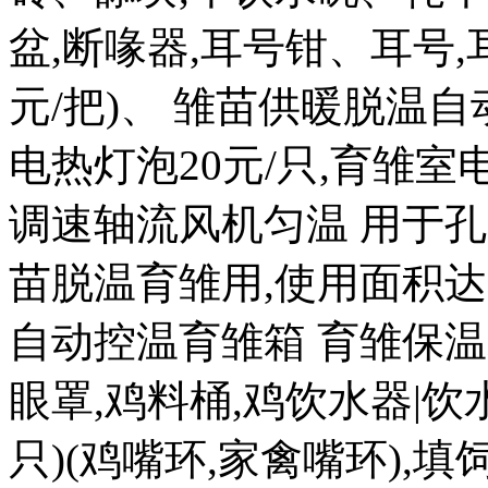
盆,断喙器,耳号钳、耳号,耳
元/把)、 雏苗供暖脱温自
电热灯泡20元/只,育雏室电热
调速轴流风机匀温 用于孔
苗脱温育雏用,使用面积达 20
自动控温育雏箱 育雏保温箱8
眼罩,鸡料桶,鸡饮水器|饮水盒
只)(鸡嘴环,家禽嘴环),