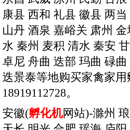
康县 西和 礼县 徽县 两当
山丹 酒泉 嘉峪关 肃州 金
水 秦州 麦积 清水 秦安 
卓尼 舟曲 迭部 玛曲 碌曲
迭景泰等地购买家禽家用
18919112728。
安徽(
孵化机
网站)-滁州 
天长 明光 合肥 瑶海 庐阳