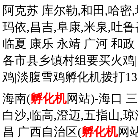
阿克苏 库尔勒,和田,哈密,
玛依,昌吉,阜康,米泉,吐鲁
临夏 康乐 永靖 广河 和
各市县乡镇村组要买火鸡|
鸡|淡腹雪鸡孵化机拨打1352
海南(
孵化机
网站)-海口 三
白沙,临高,澄迈,五指山,琼
昌 广西自治区(
孵化机
网站