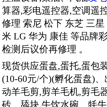
算器,彩电遥控器,空调遥
修理 索尼 松下 东芝 三星 
米 LG 华为 康佳 等品
检测后议价再修理 。
现货供应蛋盘,蛋托,蛋包
(10-60元/个)(孵化蛋盘)
动羊毛剪,剪羊毛机,剪毛器
砖、舔块,牛饮水碗、牦牛