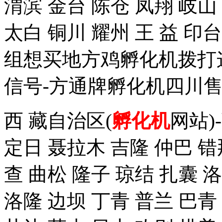
渭滨 金台 陈仓 凤翔 岐山
太白 铜川 耀州 王 益 
组想买地方鸡孵化机拨打这个手
信号-方通牌孵化机四川售
西 藏自治区(
孵化机
网站)
定日 聂拉木 吉隆 仲巴 错
查 曲松 隆子 琼结 扎囊 
洛隆 边坝 丁青 普兰 巴青