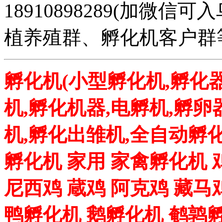
18910898289(加微
植养殖群、孵化机客户群
孵化机(小型孵化机,孵化器
机,孵化机器,电孵机,孵卵
机,孵化出雏机,全自动孵化
孵化机 家用 家禽孵化机 
尼西鸡 蔵鸡 阿克鸡 藏马
鸭孵化机 鹅孵化机 鹌鹑孵