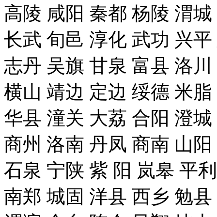
高陵 咸阳 秦都 杨陵 渭城
长武 旬邑 淳化 武功 兴平
志丹 吴旗 甘泉 富县 洛川
横山 靖边 定边 绥德 米脂
华县 潼关 大荔 合阳 澄城
商州 洛南 丹凤 商南 山阳
石泉 宁陕 紫 阳 岚皋 平
南郑 城固 洋县 西乡 勉县