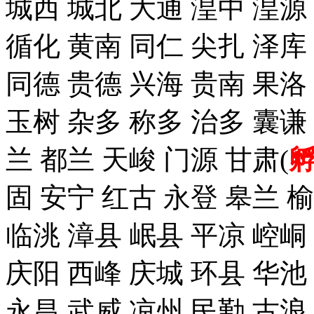
城西 城北 大通 湟中 湟源
循化 黄南 同仁 尖扎 泽
同德 贵德 兴海 贵南 果洛
玉树 杂多 称多 治多 囊谦
兰 都兰 天峻 门源 甘肃(
固 安宁 红古 永登 皋兰 榆
临洮 漳县 岷县 平凉 崆峒
庆阳 西峰 庆城 环县 华池
永昌 武威 凉州 民勤 古浪