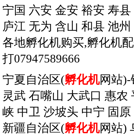
宁国 六安 金安 裕安 寿县
庐江 无为 含山 和县 池州
各地孵化机购买,孵化机
打07947589666
宁夏自治区(
孵化机
网站)
灵武 石嘴山 大武口 惠农 
峡 中卫 沙坡头 中宁 固原
新疆自治区(
孵化机
网站)