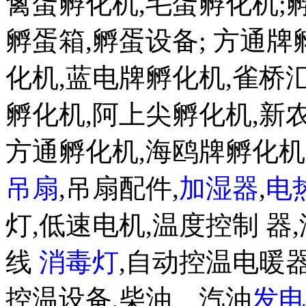
禽蛋孵化机,毛蛋孵化机;孵蛋机w
孵蛋箱,孵蛋设备; 方通
化机,蓝电牌孵化机,雀桥
孵化机,阿上尖孵化机,新
方通孵化机,海鸥牌孵化
吊扇
,吊扇配件,
加湿器
,
电
灯,低速电机,温度控制 器,
线
消毒灯
,自动控温电暖器
控温设备,柴油、汽油
发电