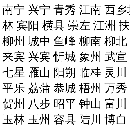
南宁 兴宁 青秀 江南 西乡
林 宾阳 横县 崇左 江洲 
柳州 城中 鱼峰 柳南 柳北
来宾 兴宾 忻城 象州 武宣
七星 雁山 阳朔 临桂 灵川
平乐 荔蒲 恭城 梧州 万秀
贺州 八步 昭平 钟山 富川
玉林 玉州 容县 陆川 博白