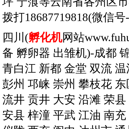
坪 宁蒗等云南省各州区
拨打18687719818(
四川(
孵化机
网站www.fuh
备 孵卵器 出雏机)-成都 
青白江 新都 金堂 双流 温
彭州 邛崃 崇州 攀枝花 东
流井 贡井 大安 沿滩 荣县
安县 梓潼 平武 江油 南充