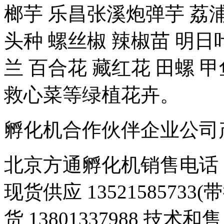
榔芋 乐昌张溪炮弹芋 荔浦
头种 螺丝椒 辣椒苗 明日
兰 百合花 藏红花 田螺 甲
救心菜等绿植花卉。
孵化机合作伙伴企业公司产品 豆
北京方通孵化机销售电话 01
现货供应 1352158573
货 13801337988 技术和