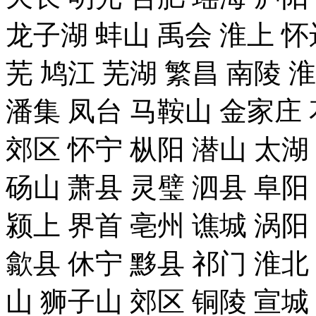
龙子湖 蚌山 禹会 淮上 怀
芜 鸠江 芜湖 繁昌 南陵 
潘集 凤台 马鞍山 金家庄 
郊区 怀宁 枞阳 潜山 太湖
砀山 萧县 灵璧 泗县 阜阳
颍上 界首 亳州 谯城 涡阳
歙县 休宁 黟县 祁门 淮北
山 狮子山 郊区 铜陵 宣城