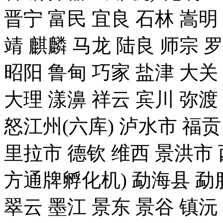
晋宁 富民 宜良 石林 嵩明
靖 麒麟 马龙 陆良 师宗 
昭阳 鲁甸 巧家 盐津 大关
大理 漾濞 祥云 宾川 弥渡
怒江州(六库) 泸水市 福贡
里拉市 德钦 维西 景洪
方通牌孵化机) 勐海县 勐腊
翠云 墨江 景东 景谷 镇沅