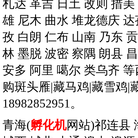
札达 革吉 日土 改则 措美 
雄 尼木 曲水 堆龙德庆 达
孜 白朗 仁布 山南 乃东 
林 墨脱 波密 察隅 朗县 
安多 阿里 噶尔 类乌齐 
购斑头雁|藏马鸡|藏雪鸡
18982852951。
青海(
孵化机
网站)祁连县 