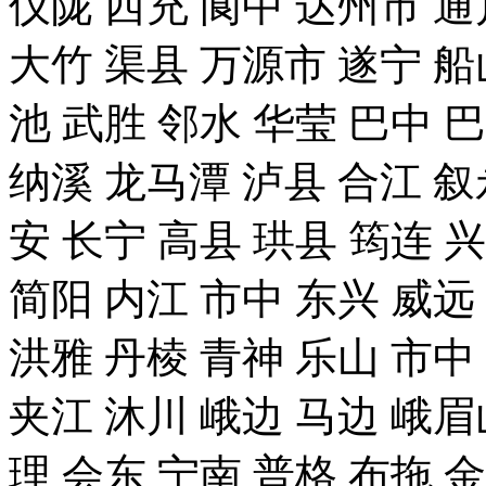
仪陇 西充 阆中 达州市 通
大竹 渠县 万源市 遂宁 船
池 武胜 邻水 华莹 巴中 
纳溪 龙马潭 泸县 合江 叙
安 长宁 高县 珙县 筠连 
简阳 内江 市中 东兴 威远
洪雅 丹棱 青神 乐山 市中
夹江 沐川 峨边 马边 峨眉
理 会东 宁南 普格 布拖 