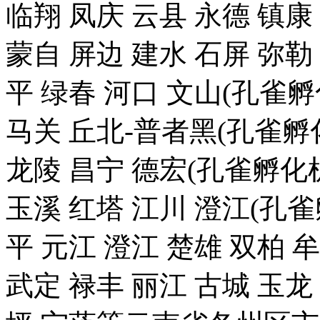
临翔 凤庆 云县 永德 镇康
蒙自 屏边 建水 石屏 弥勒
平 绿春 河口 文山(孔雀
马关 丘北-普者黑(孔雀孵化
龙陵 昌宁 德宏(孔雀孵化机
玉溪 红塔 江川 澄江(孔雀
平 元江 澄江 楚雄 双柏 
武定 禄丰 丽江 古城 玉