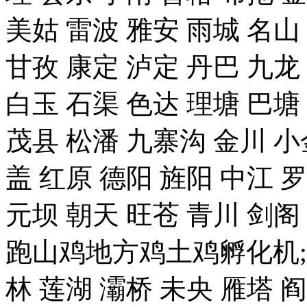
美姑 雷波 雅安 雨城 名山
甘孜 康定 泸定 丹巴 九龙
白玉 石渠 色达 理塘 巴塘
茂县 松潘 九寨沟 金川 小
盖 红原 德阳 旌阳 中江 
元坝 朝天 旺苍 青川 剑
跑山鸡地方鸡土鸡孵化机;
林 莲湖 灞桥 未央 雁塔 