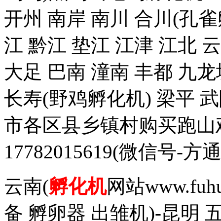
开州 南岸 南川 合川(孔雀
江 黔江 垫江 江津 江北 
大足 巴南 潼南 丰都 九龙
长寿(野鸡孵化机) 梁平 
市各区县乡镇村购买跑山
17782015619(微信
云南(
孵化机
网站www.fuh
备 孵卵器 出雏机)-昆明 