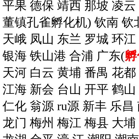
平果 德保 靖西 那坡 凌云
董镇孔雀孵化机) 钦南 钦
天峨 凤山 东兰 罗城 环江
银海 铁山港 合浦 广东(
孵
天河 白云 黄埔 番禺 花都
江海 新会 台山 开平 鹤山
仁化 翁源 ru源 新丰 乐昌
龙门 梅州 梅江 梅县 大埔