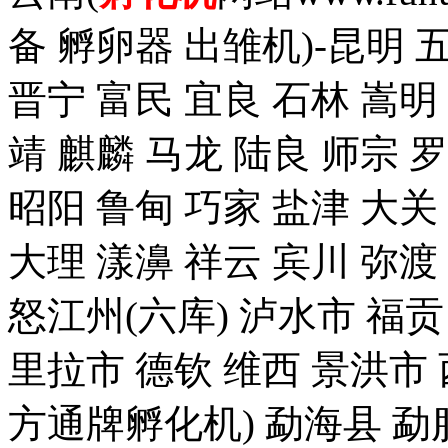
备 孵卵器 出雏机)-昆明 
晋宁 富民 宜良 石林 嵩明
靖 麒麟 马龙 陆良 师宗 
昭阳 鲁甸 巧家 盐津 大关
大理 漾濞 祥云 宾川 弥渡
怒江州(六库) 泸水市 福贡
里拉市 德钦 维西 景洪
方通牌孵化机) 勐海县 勐腊