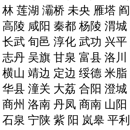
林 莲湖 灞桥 未央 雁塔 
高陵 咸阳 秦都 杨陵 渭城
长武 旬邑 淳化 武功 兴平
志丹 吴旗 甘泉 富县 洛川
横山 靖边 定边 绥德 米脂
华县 潼关 大荔 合阳 澄城
商州 洛南 丹凤 商南 山阳
石泉 宁陕 紫 阳 岚皋 平