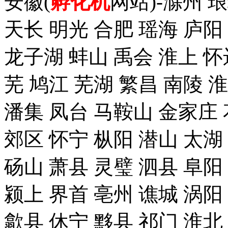
安徽(
孵化机
网站)-滁州 
天长 明光 合肥 瑶海 庐阳
龙子湖 蚌山 禹会 淮上 怀
芜 鸠江 芜湖 繁昌 南陵 
潘集 凤台 马鞍山 金家庄 
郊区 怀宁 枞阳 潜山 太湖
砀山 萧县 灵璧 泗县 阜阳
颍上 界首 亳州 谯城 涡阳
歙县 休宁 黟县 祁门 淮北