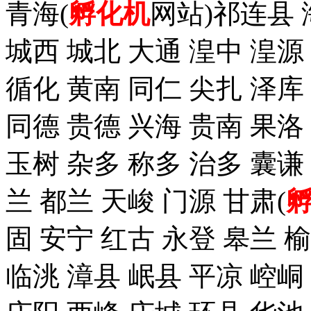
青海(
孵化机
网站)祁连县 
城西 城北 大通 湟中 湟源
循化 黄南 同仁 尖扎 泽
同德 贵德 兴海 贵南 果洛
玉树 杂多 称多 治多 囊谦
兰 都兰 天峻 门源 甘肃(
固 安宁 红古 永登 皋兰 榆
临洮 漳县 岷县 平凉 崆峒