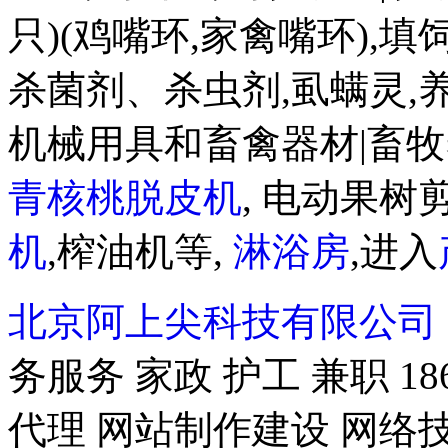
只)(鸡嘴环,家禽嘴环),
杀菌剂、杀虫剂,虱螨灵,
机械用具和畜禽器材|畜牧
青核桃脱皮机
, 电动果树剪
机
,榨油机等,
淋浴房
,进入
北京阿上尖科技有限公司
务服务 家政 护工 兼职 18
代理 网站制作建设 网络技