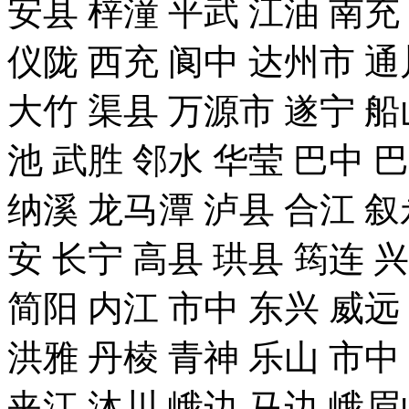
安县 梓潼 平武 江油 南充
仪陇 西充 阆中 达州市 通
大竹 渠县 万源市 遂宁 船
池 武胜 邻水 华莹 巴中 
纳溪 龙马潭 泸县 合江 叙
安 长宁 高县 珙县 筠连 
简阳 内江 市中 东兴 威远
洪雅 丹棱 青神 乐山 市中
夹江 沐川 峨边 马边 峨眉