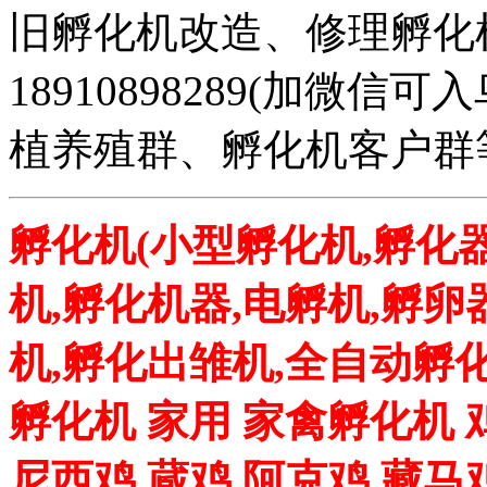
旧孵化机改造、修理孵化机事务
18910898289(加微
植养殖群、孵化机客户群
孵化机(小型孵化机,孵化器
机,孵化机器,电孵机,孵卵
机,孵化出雏机,全自动孵化
孵化机 家用 家禽孵化机 
尼西鸡 蔵鸡 阿克鸡 藏马