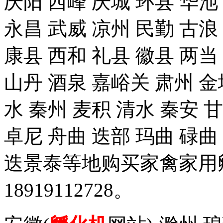
庆阳 西峰 庆城 环县 华池
永昌 武威 凉州 民勤 古浪
康县 西和 礼县 徽县 两当
山丹 酒泉 嘉峪关 肃州 金
水 秦州 麦积 清水 秦安 
卓尼 舟曲 迭部 玛曲 碌曲
迭景泰等地购买家禽家用
18919112728。