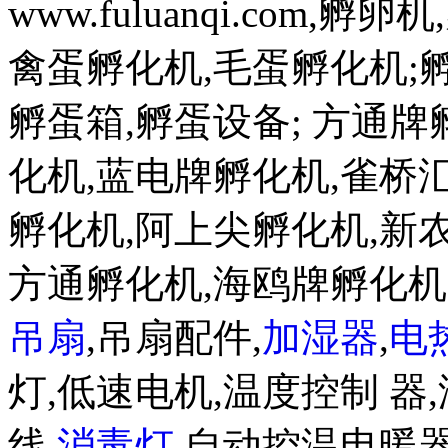
www.fuluanqi.com
禽蛋孵化机,毛蛋孵化机;孵蛋机w
孵蛋箱,孵蛋设备; 方通
化机,蓝电牌孵化机,雀桥
孵化机,阿上尖孵化机,新
方通孵化机,海鸥牌孵化
吊扇
,吊扇配件,
加湿器
,
电
灯,低速电机,温度控制 器,
线
消毒灯
,自动控温电暖器