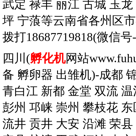
武定 禄丰 丽江 古城 玉
坪 宁蒗等云南省各州区
拨打18687719818(
四川(
孵化机
网站www.fuh
备 孵卵器 出雏机)-成都 
青白江 新都 金堂 双流 温
彭州 邛崃 崇州 攀枝花 东
流井 贡井 大安 沿滩 荣县