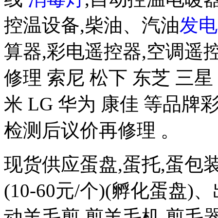
控温设备,柴油、汽油
发电
算器,彩电遥控器,空调遥
修理 索尼 松下 东芝 三星 
米 LG 华为 康佳 等品
检测后议价再修理 。
现货供应蛋盘,蛋托,蛋包
(10-60元/个)(孵化蛋盘)
动羊毛剪,剪羊毛机,剪毛器