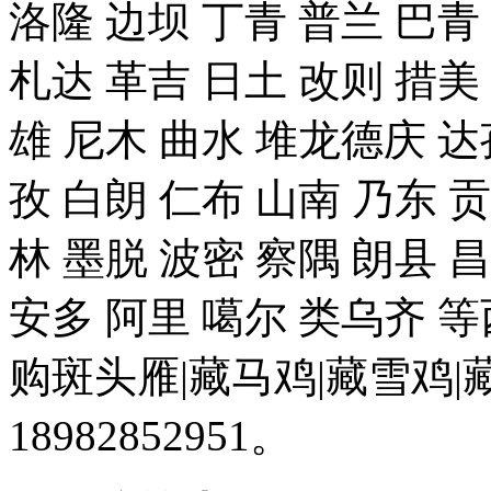
洛隆 边坝 丁青 普兰 巴青
札达 革吉 日土 改则 措美 
雄 尼木 曲水 堆龙德庆 达
孜 白朗 仁布 山南 乃东 
林 墨脱 波密 察隅 朗县 
安多 阿里 噶尔 类乌齐 
购斑头雁|藏马鸡|藏雪鸡
18982852951。