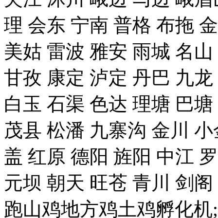
理 会东 宁南 普格 布拖 
美姑 雷波 雅安 雨城 名山
甘孜 康定 泸定 丹巴 九龙
白玉 石渠 色达 理塘 巴塘
茂县 松潘 九寨沟 金川 小
盖 红原 德阳 旌阳 中江 
元坝 朝天 旺苍 青川 剑
跑山鸡地方鸡土鸡孵化机;