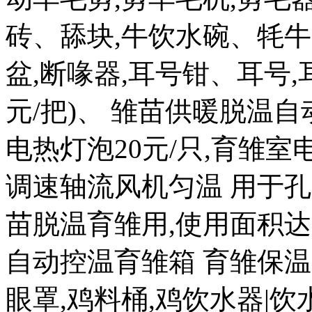
砖、舔块,牛饮水碗、牦牛
盆,断喙器,耳号钳、耳号,耳
元/把)、 雏苗供暖脱温自
电热灯泡20元/只,育雏室电热
调速轴流风机匀温 用于孔
苗脱温育雏用,使用面积达 20
自动控温育雏箱 育雏保温箱8
眼罩,鸡料桶,鸡饮水器|饮水盒