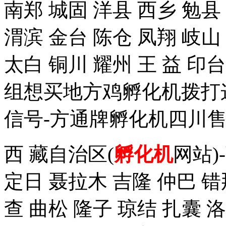
南郑 城固 洋县 西乡 勉县
渭滨 金台 陈仓 凤翔 岐山
太白 铜川 耀州 王 益 
组想买地方鸡孵化机拨打这个手
信号-方通牌孵化机四川售
西 藏自治区(
孵化机
网站)
定日 聂拉木 吉隆 仲巴 错
查 曲松 隆子 琼结 扎囊 