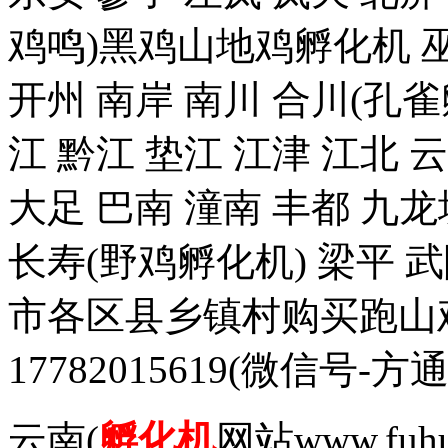
鸡鸣)黑鸡山地鸡孵化机 巫
开州 南岸 南川 合川(孔雀
江 黔江 垫江 江津 江北 
大足 巴南 潼南 丰都 九龙
长寿(野鸡孵化机) 梁平 
市各区县乡镇村购买跑山
17782015619(微信
云南(
孵化机
网站www.fuh