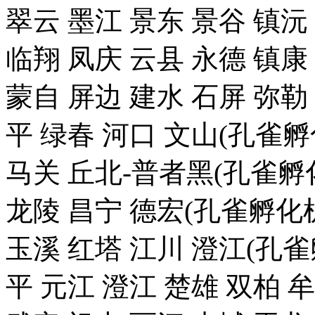
翠云 墨江 景东 景谷 镇沅
临翔 凤庆 云县 永德 镇康
蒙自 屏边 建水 石屏 弥勒
平 绿春 河口 文山(孔雀
马关 丘北-普者黑(孔雀孵化
龙陵 昌宁 德宏(孔雀孵化机
玉溪 红塔 江川 澄江(孔雀
平 元江 澄江 楚雄 双柏 