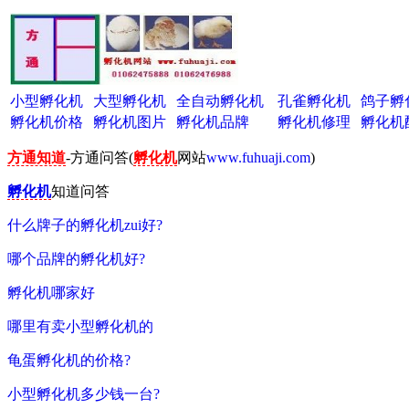
小型孵化机
大型孵化机
全自动孵化机
孔雀孵化机
鸽子孵
孵化机价格
孵化机图片
孵化机品牌
孵化机修理
孵化机
方通知道
-方通问答(
孵化机
网站
www.fuhuaji.com
)
孵化机
知道问答
什么牌子的孵化机zui好?
哪个品牌的孵化机好?
孵化机哪家好
哪里有卖小型孵化机的
龟蛋孵化机的价格?
小型孵化机多少钱一台?