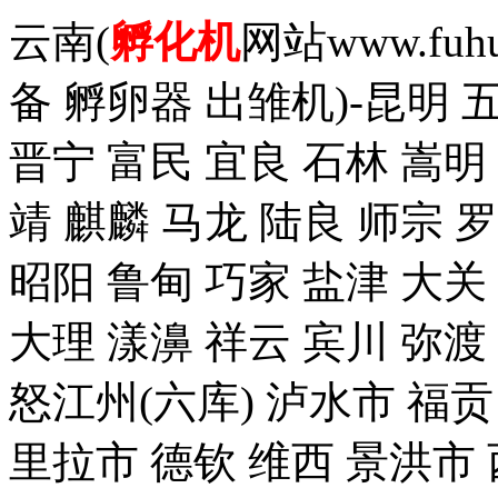
云南(
孵化机
网站www.fuh
备 孵卵器 出雏机)-昆明 
晋宁 富民 宜良 石林 嵩明
靖 麒麟 马龙 陆良 师宗 
昭阳 鲁甸 巧家 盐津 大关
大理 漾濞 祥云 宾川 弥渡
怒江州(六库) 泸水市 福贡
里拉市 德钦 维西 景洪