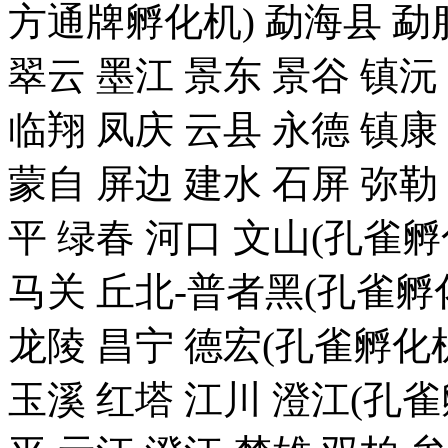
方通牌孵化机) 勐海县 勐腊
翠云 墨江 景东 景谷 镇沅
临翔 凤庆 云县 永德 镇康
蒙自 屏边 建水 石屏 弥勒
平 绿春 河口 文山(孔雀
马关 丘北-普者黑(孔雀孵化
龙陵 昌宁 德宏(孔雀孵化机
玉溪 红塔 江川 澄江(孔雀