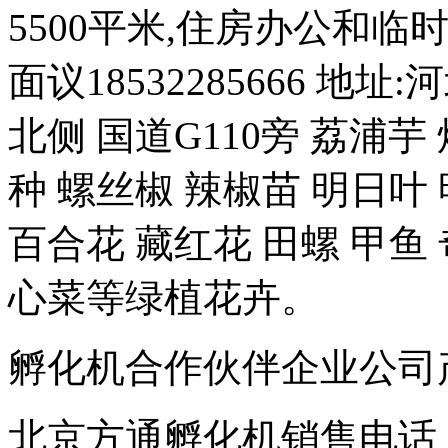
5500平米,住房办公和临时房
面议18532285666 
北侧 国道G110旁 荔浦芋
种 螺丝椒 辣椒苗 明日叶
百合花 藏红花 田螺 甲鱼 
心菜等绿植花卉。
孵化机合作伙伴企业公司产品 豆
北京方通孵化机销售电话 01