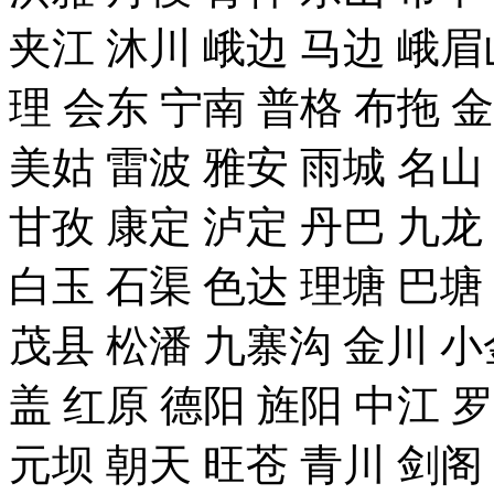
夹江 沐川 峨边 马边 峨眉
理 会东 宁南 普格 布拖 
美姑 雷波 雅安 雨城 名山
甘孜 康定 泸定 丹巴 九龙
白玉 石渠 色达 理塘 巴塘
茂县 松潘 九寨沟 金川 小
盖 红原 德阳 旌阳 中江 
元坝 朝天 旺苍 青川 剑