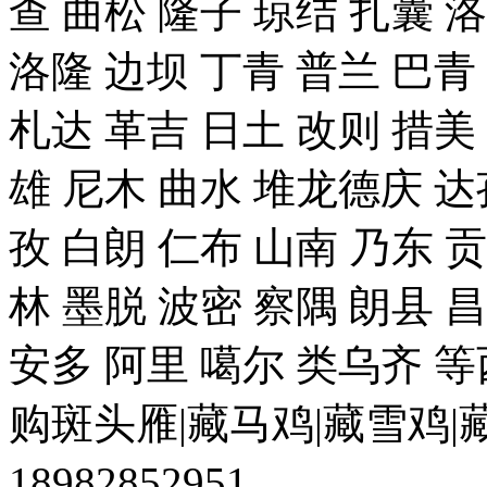
查 曲松 隆子 琼结 扎囊 
洛隆 边坝 丁青 普兰 巴青
札达 革吉 日土 改则 措美 
雄 尼木 曲水 堆龙德庆 达
孜 白朗 仁布 山南 乃东 
林 墨脱 波密 察隅 朗县 
安多 阿里 噶尔 类乌齐 
购斑头雁|藏马鸡|藏雪鸡
18982852951。