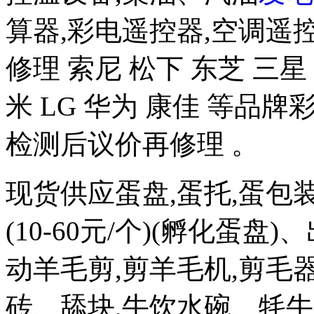
算器,彩电遥控器,空调遥
修理 索尼 松下 东芝 三星 
米 LG 华为 康佳 等品
检测后议价再修理 。
现货供应蛋盘,蛋托,蛋包
(10-60元/个)(孵化蛋盘)
动羊毛剪,剪羊毛机,剪毛器
砖、舔块,牛饮水碗、牦牛