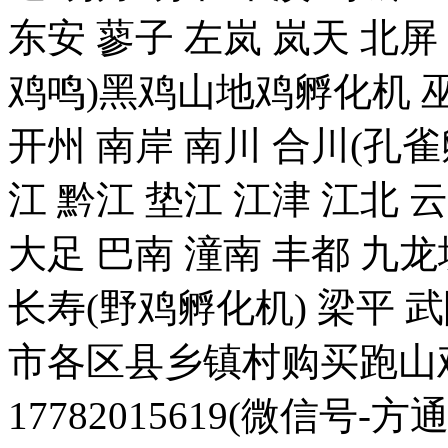
东安 蓼子 左岚 岚天 北屏
鸡鸣)黑鸡山地鸡孵化机 巫
开州 南岸 南川 合川(孔雀
江 黔江 垫江 江津 江北 
大足 巴南 潼南 丰都 九龙
长寿(野鸡孵化机) 梁平 
市各区县乡镇村购买跑山
17782015619(微信