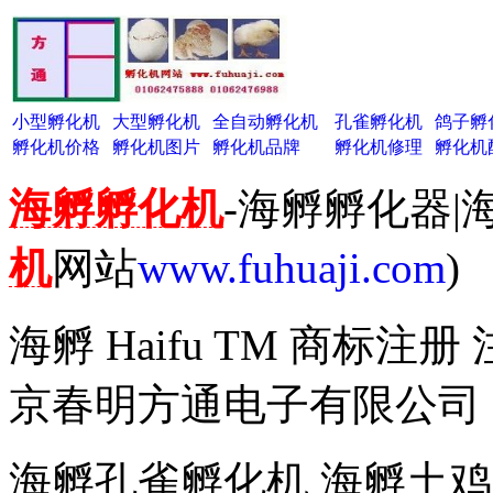
小型孵化机
大型孵化机
全自动孵化机
孔雀孵化机
鸽子孵
孵化机价格
孵化机图片
孵化机品牌
孵化机修理
孵化机
海孵孵化机
-海孵孵化器|
机
网站
www.fuhuaji.com
)
海孵 Haifu TM 商标注册
京春明方通电子有限公司
海孵孔雀孵化机 海孵土鸡