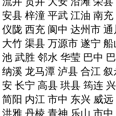
流井 贡井 大安 沿滩 荣县
安县 梓潼 平武 江油 南充
仪陇 西充 阆中 达州市 通
大竹 渠县 万源市 遂宁 船
池 武胜 邻水 华莹 巴中 
纳溪 龙马潭 泸县 合江 叙
安 长宁 高县 珙县 筠连 
简阳 内江 市中 东兴 威远
洪雅 丹棱 青神 乐山 市中