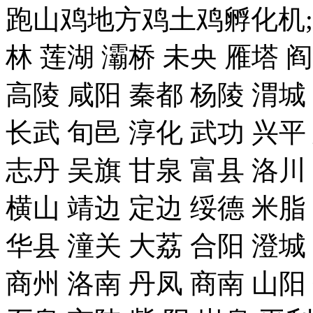
跑山鸡地方鸡土鸡孵化机;
林 莲湖 灞桥 未央 雁塔 
高陵 咸阳 秦都 杨陵 渭城
长武 旬邑 淳化 武功 兴平
志丹 吴旗 甘泉 富县 洛川
横山 靖边 定边 绥德 米脂
华县 潼关 大荔 合阳 澄城
商州 洛南 丹凤 商南 山阳