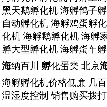
黑天鹅孵化机 海孵鸽子孵
自动孵化机 海孵鸡蛋孵化
化机 海孵鹅孵化机 海孵
孵大型孵化机 海孵蛋车孵
海
纳百川
孵
化蛋类 北京
海孵孵化机价格低廉 几
温湿度控制 销售购买拨打189