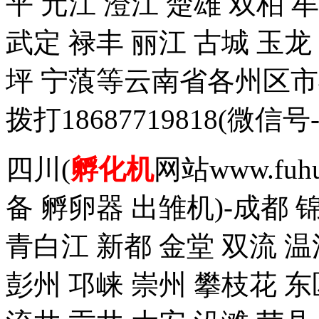
平 元江 澄江 楚雄 双柏 
武定 禄丰 丽江 古城 玉
坪 宁蒗等云南省各州区
拨打18687719818(
四川(
孵化机
网站www.fuh
备 孵卵器 出雏机)-成都 
青白江 新都 金堂 双流 温
彭州 邛崃 崇州 攀枝花 东