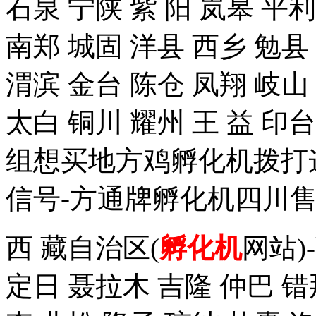
石泉 宁陕 紫 阳 岚皋 平
南郑 城固 洋县 西乡 勉县
渭滨 金台 陈仓 凤翔 岐山
太白 铜川 耀州 王 益 
组想买地方鸡孵化机拨打这个手
信号-方通牌孵化机四川售
西 藏自治区(
孵化机
网站)
定日 聂拉木 吉隆 仲巴 错