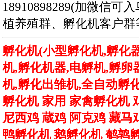
18910898289(加微
植养殖群、孵化机客户群
孵化机(小型孵化机,孵化器
机,孵化机器,电孵机,孵卵
机,孵化出雏机,全自动孵化
孵化机 家用 家禽孵化机 
尼西鸡 蔵鸡 阿克鸡 藏马
鸭孵化机 鹅孵化机 鹌鹑孵