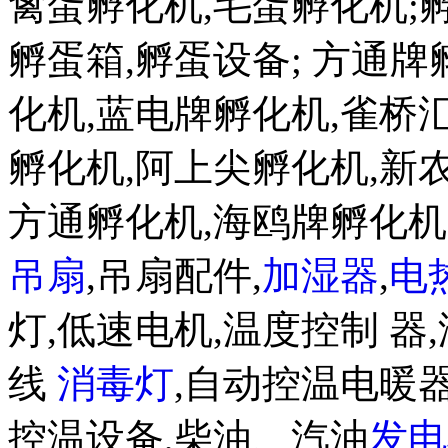
禽蛋孵化机,毛蛋孵化机;孵蛋机w
孵蛋箱,孵蛋设备; 方通
化机,蓝电牌孵化机,雀桥
孵化机,阿上尖孵化机,新
方通孵化机,海鸥牌孵化
吊扇
,吊扇配件,
加湿器
,
电
灯,低速电机,温度控制 器,
线
消毒灯
,自动控温电暖器
控温设备,柴油、汽油
发电