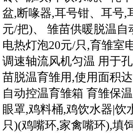
盆,断喙器,耳号钳、耳号,耳
元/把)、 雏苗供暖脱温自
电热灯泡20元/只,育雏室电热
调速轴流风机匀温 用于孔
苗脱温育雏用,使用面积达 20
自动控温育雏箱 育雏保温箱8
眼罩,鸡料桶,鸡饮水器|饮水盒
只)(鸡嘴环,家禽嘴环),