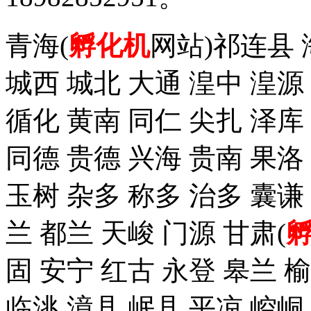
青海(
孵化机
网站)祁连县 
城西 城北 大通 湟中 湟源
循化 黄南 同仁 尖扎 泽
同德 贵德 兴海 贵南 果洛
玉树 杂多 称多 治多 囊谦
兰 都兰 天峻 门源 甘肃(
固 安宁 红古 永登 皋兰 榆
临洮 漳县 岷县 平凉 崆峒