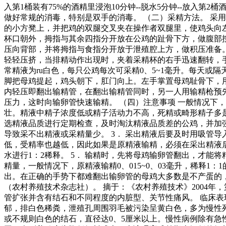
入第1桶装有75%的酒精里浸泡10分钟--脱水5分钟--放入第2
做好常规的消毒，特别是双手的消毒。 （二）采精方法。 采
的小方凳上，并把鸡的双腿交叉夹在操作者双腿里，使鸡头向
杯口朝外，拇指与其余四指分开放在公鸡的趾骨下方，做腹部
压向背部，并将拇指与食指分开放于泄殖腔上方，做积压准备
轻轻压挤，当排精动作出现时，夹着采精杯的右手迅速翻转，
常精液为ru白色，每只公鸡每次可采精0、5~1毫升。每天或
脚把母鸡提起，鸡头朝下，肛门向上。左手掌置母鸡耻骨下，
内轻压即翻出输精管，在翻出输精管同时，另一人用输精枪预先
压力，这时向输卵管快速输精。 （四）注意事项 一般情况下，
壮。精液中精子浓度低或精子活动力不高，死精或畸形精子多
选精液品质进行定期检查，及时淘汰精液品质差的公鸡，并加强
导致采不出精液或采精量少。 3． 采出精液后要及时用吸管
低，受精率也越低，因此如果是原精液输精，必须在采出精液后
水进行1：2稀释。 5． 输精时，先将母鸡输卵管翻出，才能
精量，一般情况下，原精液输精0、015~0、03毫升，稀释1：1
出。在正确的手势下都难翻出输卵管的母鸡大多数是不产蛋的，
（农村养殖技术杂志社）。 摘于：《农村养殖技术》2004年
管扩张并含有结石和不同程度的内脏型、关节性痛风。 临床
郁，排白色稀粪，泄殖孔周围羽毛被污染呈黄白色，多为慢性
或不规则白色的结石，直径达0、5厘米以上。慢性病例除有急