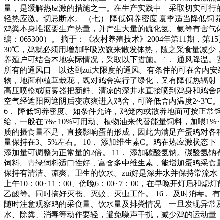
量，是缓解热应激的措施之一。在生产实践中，采取切实可行的
轻热应激。切忌断水。 （七） 降低饲养密度 夏季适当降低饲
鸡粪本身堆沤要生产热量，并产生大量的硫化氢、氨等有害气体
编：065300）。 摘于：《农村养殖技术》2004年第11期，第
30℃，鸡就必须用增加呼吸次数来散发体热，随之采食量减
养殖户可结合本地实际情况，采取以下措施。 1． 通风降温
所有的通风口，以达到zui大限度的通风。有条件的可在舍内
物，地面种植草栽花，既对鸡舍实行了绿化，又有降低热辐射，
高压喷枪或喷雾器把新鲜、清凉的深井水直接喷到鸡身和鸡舍内
空气经遮阳网遮阴后变凉爽进入鸡舍，可降低舍内温度2~3℃。
6． 降低饲养密度。如条件允许，鸡笼内或散养地面可按正常饲
给，一般在5%~10%可用动、植物油来代替能量饲料，加喂1
质的摄食量不足，直接影响蛋的形成，因此为满足产蛋鸡对各种
量保持在3、5%左右。 10． 添加维生素C。鸡在热应激状
添加量可调整为正常量的2倍。 11． 添加碳酸氢钠。碳酸氢钠
饲料。青绿饲料适口性好，富含多中维生素，能增加蛋鸡采食量
保持有清洁、凉爽、卫生的饮水。zui好是深井水并保持常流水，
上午10：00~11：00、傍晚6：00~7：00，在早晚开灯
乙酸等。同时搞好灭苍、灭蚊、灭虫工作。 16． 及时消毒。
随时注意观察鸡的采食量、饮水量及排粪情况，一旦发现异常及
水、除粪、消毒等动作要轻，避免噪声干扰，减少鸡的运动量，防止