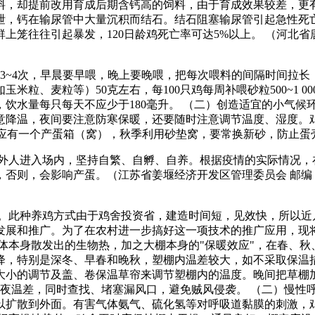
料，却提前改用育成后期含钙高的饲料，由于育成效果较差，更
泄，钙在输尿管中大量沉积而结石。结石阻塞输尿管引起急性死亡
往往引起暴发，120日龄鸡死亡率可达5%以上。 （河北省唐山
3~4次，早晨要早喂，晚上要晚喂，把每次喂料的间隔时间拉长
粒、麦粒等）50克左右，每100只鸡每周补喂砂粒500~1 
量每只每天不应少于180毫升。 （二）创造适宜的小气候环境 产蛋
意降温，夜间要注意防寒保暖，还要随时注意调节温度、湿度。
4只应有一个产蛋箱（窝），秋季利用砂垫窝，要常换新砂，防止蛋
人进入场内，坚持自繁、自孵、自养。根据疫情的实际情况，在鸡
，会影响产蛋。（江苏省姜堰经济开发区管理委员会 邮编：2255
。此种养鸡方式由于鸡舍投资省，建造时间短，见效快，所以近
发展和推广。为了在农村进一步搞好这一项技术的推广应用，现将
体本身散发出的生物热，加之大棚本身的"保暖效应"，在春、秋
降，特别是深冬、早春和晚秋，塑棚内温差较大，如不采取保温措
大小的调节及盖、卷保温草帘来调节塑棚内的温度。晚间把草棚加
夜温差，同时查找、堵塞漏风口，避免贼风侵袭。 （二）慢性
以扩散到外面。有害气体氨气、硫化氢等对呼吸道黏膜的刺激，