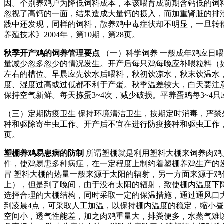
因。个别养鸡户为降低饲料成本，本该喂育成前期含钙低的饲
忽视了高钙的一面，结果造成大量钙的摄入，而加重肾脏的排
践中还发现，同样的饲料，散养鸡中毒症状却不明显，一旦转群上笼
养殖技术》2004年，第10期，第28页。
秋季开产鸡的饲养管理要点
（一）科学饲养 一般成年鸡应日喂
量减少忽多忽少的情况发生。开产后每只鸡每晚应补喂粒料（如玉米
左右的槽位。早晨应先饮水后喂料，秋初饮凉水，秋末饮温水，饮水
度、湿度过高或过低都不利于产蛋。秋季温差较大，白天要注
保持空气新鲜。每天拣蛋3~4次，减少破损。平养蛋鸡每3~
（三）定期防疫卫生 保持环境清洁卫生，按期定时消毒，严禁外
种和驱除寄生虫工作。开产后不宜在进行防疫接种和驱虫工作，否则
页。
塑棚养鸡易患病的防制
所谓塑棚就是利用塑料大棚来饲养肉鸡
件，使鸡易患多种病症，在一定程度上制约着塑棚养鸡生产的
冒 塑料大棚的热量一般来源于太阳的辐射，另一方面来源于鸡
上），但是到了晚间，由于没有太阳的辐射，致使棚内温度下
选择合理的大棚结构，同时采取一定的保温措施，通过通风口
到凌晨4点，可采取人工加温，以保持棚内温度的稳定，缩小昼
空间小，透气性能差，加之肉鸡重量大，排粪便多，水蒸气难