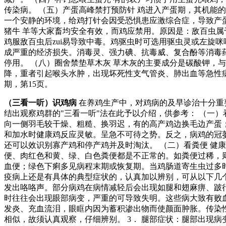
传染病。 （五）产蛋高峰禁打预防针 鸡进入产蛋期，其机能
一个安静的环境，给鸡打针会因受恐惧患应激综合症，导致产蛋减
猪牛 羊等大家畜均安全有效，而鸡应禁用。原因是：敌百虫属
鸡服敌百虫后zui易导致中毒。鸡驱虫时可选用驱虫灵或左旋
成严重的经济损失。消毒灵、强力碘、抗毒威、复合酚等消毒
停用。 （八）圈舍禁垫草木灰 草木灰的主要成分是碳酸钾，
降，重者引起喉头水肿，出现坏死性支气管炎、肺出血等急性病症，甚
期，第15页。
（三看一听）识鸡病
在养鸡生产中，对鸡病的及早诊治十分重
结出观察鸡群的"三看一听"法在此予以介绍，供参考： （一
向一侧羽毛较干燥、粗糙、换羽迟，有的高产鸡边换毛边产蛋
和加水时健康鸡反应灵敏。呈急不可待之势。反之，病鸡的冠
还可以效识别寡产鸡和停产鸡并及时淘汰。 （二）看粪便 健
便、肉红色和黄、绿、白色粪便都是不正常的。如粪便过稀，
血便；绿色下痢多见病程末期或恢复期。当鸡肠道寄生虫过多时
疫病上还是有具体的典型症状的，认真加以辨别，可从以下几个
发出咯咯声。部分病鸡在病情减轻后会出现如腿和翅麻痹、跛行
时往往会出现眼部病变，严重的可导致失明。这些病大致有败
发炎、充血流泪，眼眶内因为蓄积渗出物而使颜面肿胀。传染
相似，故须认真观察，仔细辨别。 3． 腿部症状：腿部出现