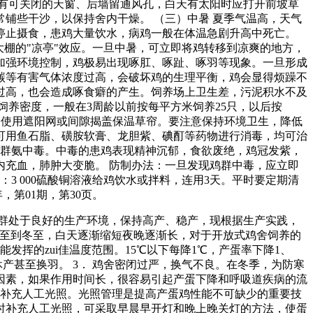
有可关闭的天窗、后墙留通风孔，白天有太阳时应打开前坡草
铺些干沙，以保持舍内干燥。 （三）中暑 夏季气温高，天气
停止摄食，患鸡大量饮水，病鸡一般在体温急剧升高中死亡。
棚的"凉亭"效应。一旦中暑，可立即将鸡转移到凉爽的地方，
不加强环境控制，鸡极易出现啄肛、啄趾、啄羽等现象。一旦形成
碳等有害气体浓度过高，会破坏鸡的生理平衡，鸡会显得烦躁不
过高，也会造成啄食癖的产生。饲养场上卫生差，污泥积水不及
养密度，一般在3周龄以前按每平方米饲养25只，以后按
如使用遮阳网或间隙揭盖保温草帘。要注意保持环境卫生，降低
可用鱼石脂、磺胺软膏、龙胆紫、碘酊等药物进行消毒，均可治
鸡群氨中毒。中毒的患鸡表现精神沉郁，食欲废绝，鸡冠发紫，
充血，肺肿大变脆。 防制办法：一旦发现鸡群中毒，应立即
 000硫酸铜溶液给鸡饮水或拌料，连用3天。平时要定期清
，第01期，第30页。
群处于良好的生产环境，保持高产、稳产，现根据生产实践，
，从夏至到冬至，白天逐渐缩短夜晚逐渐长，对于开放式鸡舍饲养的
发挥的zui佳温度范围。15℃以下每降1℃，产蛋率下降1、
产甚至换羽。 3． 鸡舍密闭过严，换气不良。在冬季，为防寒
因素，如果作用时间长，很容易引起产蛋下降和呼吸道疾病的流
 及时补充人工光照。光照管理是提高产蛋鸡性能不可缺少的重要技
时补充人工光照，可采取早晨早开灯和晚上晚关灯的方法，使蛋