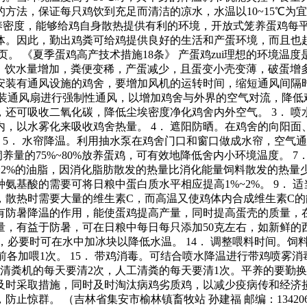
方法，保证每只鸡饮到充足而清洁的凉水，水温以10~15℃为
养密度，能够给鸡自身散热提供有利的环境，开放式笼养蛋鸡每平方
。因此，勤出鸡粪可给鸡提供良好的生活和产蛋环境，而且也起到
15页。 《夏季蛋鸡高产技术措施18条》 产蛋鸡zui理想的环境温
少，饮水量增加，粪便变稀，产蛋减少，且蛋变小壳变薄，破蛋增
。安装有通风设施的鸡舍，要增加风机的运转时间，缩短通风间
安装通风扇进行强制性通风，以增加鸡舍与外界的空气对流，降低鸡
还可吸收二氧化碳，降低尘埃密度净化鸡舍内外空气。 3． 
，以水雾化来吸收鸡舍热量。 4． 遮阳防晒。在鸡舍的向阳
 5． 水帘降温。利用抽水泵在鸡舍门口和窗口做成水帘，空气
养量的75%~80%放养蛋鸡，可有效地降低舍内小环境温度。 
%~2%的油脂，因消化脂肪散发的热量比消化能量饲料散发的热量
氨基酸的需要可将日粮中蛋白质水平相应提高1%~2%。 9． 
态下，散热时需要大量的维生素C，而高温又使鸡体内合成维生素
有防暑降温的作用，能使蛋鸡提高产量，同时提高蛋壳的质量，在饲料
，有益于防暑，可在日粮中每日每只添加50克左右，如新鲜的西
必要时可在水中加冰块以降低水温。 14． 调整喂料时间。饲料现
后和熄灯前各加喂1次。 15． 带鸡消毒。可结合喷水降温进行带鸡
有清粪机的每天要清2次，人工清粪的每天要清1次。平养的要勤换
时采取措施，同时及时淘汰病鸡劣质鸡，以减少疫病传和经济损失
惊群。 （吉林省集安市榆林镇畜牧站 孙建福 邮编：134206）