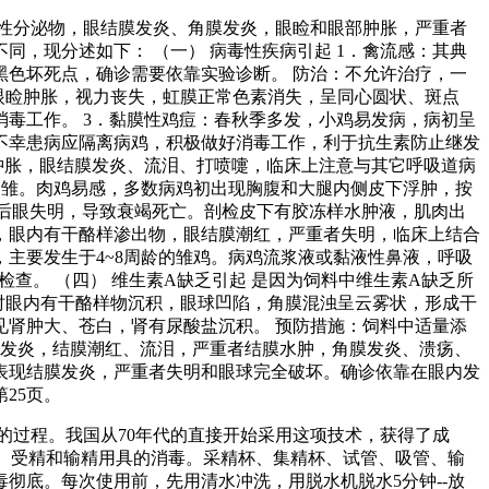
性分泌物，眼结膜发炎、角膜发炎，眼睑和眼部肿胀，严重者
，现分述如下： （一） 病毒性疾病引起 1．禽流感：其典
色坏死点，确诊需要依靠实验诊断。 防治：不允许治疗，一
侧眼睑肿胀，视力丧失，虹膜正常色素消失，呈同心圆状、斑点
毒工作。 3．黏膜性鸡痘：春秋季多发，小鸡易发病，病初呈
。不幸患病应隔离病鸡，积极做好消毒工作，利于抗生素防止继发
鬓肿胀，眼结膜发炎、流泪、打喷嚏，临床上注意与其它呼吸道病
的中雏。肉鸡易感，多数病鸡初出现胸腹和大腿内侧皮下浮肿，按
i后眼失明，导致衰竭死亡。剖检皮下有胶冻样水肿液，肌肉出
胀，眼内有干酪样渗出物，眼结膜潮红，严重者失明，临床上结合
，主要发生于4~8周龄的雏鸡。病鸡流浆液或黏液性鼻液，呼吸
查。 （四） 维生素A缺乏引起 是因为饲料中维生素A缺乏所
时眼内有干酪样物沉积，眼球凹陷，角膜混浊呈云雾状，形成干
肾肿大、苍白，肾有尿酸盐沉积。 预防措施：饲料中适量添
睛发炎，结膜潮红、流泪，严重者结膜水肿，角膜发炎、溃疡、
，表现结膜发炎，严重者失明和眼球完全破坏。确诊依靠在眼内发
第25页。
的过程。我国从70年代的直接开始采用这项技术，获得了成
1． 受精和输精用具的消毒。采精杯、集精杯、试管、吸管、输
彻底。每次使用前，先用清水冲洗，用脱水机脱水5分钟--放