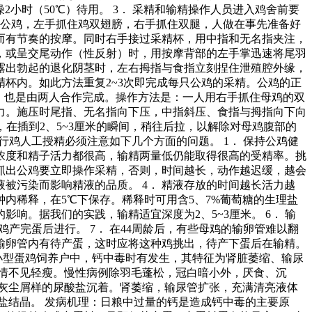
干燥2小时（50℃）待用。 3． 采精和输精操作人员进入鸡舍前要
出公鸡，左手抓住鸡双翅膀，右手抓住双腿，人做在事先准备好
而有节奏的按摩。同时右手接过采精杯，用中指和无名指夹注，
，或呈交尾动作（性反射）时，用按摩背部的左手掌迅速将尾羽
露出勃起的退化阴茎时，左右拇指与食指立刻捏住泄殖腔外缘，
杯内。如此方法重复2~3次即完成每只公鸡的采精。公鸡的正
精法，也是由两人合作完成。操作方法是：一人用右手抓住母鸡的双
力。施压时尾指、无名指向下压，中指斜压、食指与拇指向下向
在插到2、5~3厘米的瞬间，稍往后拉，以解除对母鸡腹部的
行鸡人工授精必须注意如下几个方面的问题。 1． 保持公鸡健
浓度和精子活力都很高，输精两量低仍能取得很高的受精率。挑
笼抓出公鸡要立即操作采精，否则，时间越长，动作越迟缓，越会
被污染而影响精液的品质。 4． 精液存放的时间越长活力越
内稀释，在5℃下保存。稀释时可用含5、7%葡萄糖的生理盐
响。据我们的实践，输精适宜深度为2、5~3厘米。 6． 输
分母鸡产完蛋后进行。 7． 在44周龄后，有些母鸡的输卵管难以翻
鸡输卵管内有待产蛋，这时应将这种鸡挑出，待产下蛋后在输精。
些中小型蛋鸡饲养户中，钙中毒时有发生，其特征为肾脏萎缩、输尿
情不见轻瘦。慢性病例除羽毛蓬松，冠白暗小外，厌食、沉
灰尘屑样的尿酸盐沉着。肾萎缩，输尿管扩张，充满清亮液体
盐结晶。 发病机理：日粮中过量的钙是造成钙中毒的主要原