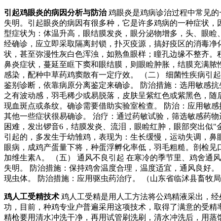
引起鸡眼炎的病因分析与防治
鸡眼炎是鸡病诊治过程中常见的
失明。引起眼炎的病因有很多种，它是许多鸡病的一种症状，因
型症状为：体温升高，眼结膜发炎，眼分泌物增多，头、眼睑
经确诊，应立即采取隔离封锁，扑灭疫源，搞好疫区的消毒净化
状，甚至弥漫性灰白色浑浊，如熟鱼眼样；瞳孔边缘不整齐。
鼻炎症状，蔓延至眶下窦和眼结膜，则眼睑肿胀，结膜充满脓性
感染，配种中草药鸡窦散有一定疗效。 （二） 细菌性疾病引
鉴别诊断，依靠病原分离鉴定来确诊。 防治措施：选用敏感抗
之有波动感，羽毛稀少或易脱落，皮肤呈紫红色或紫黑色，随后
现血斑点或条纹。确诊需要借助实验室检查。 防治：应用敏感
其他一些症状很易确诊。 治疗：通过药敏试验，筛选敏感药物
困难，发出锣音6，结膜发炎、流泪，眼睑红肿，眼部突出似"
引起的，多发生于幼雏鸡，表现为：生长缓慢，运动失调，鼻
眼病，成鸡产蛋量下将，种蛋浮孵化率低，羽毛粗糙。剖检见
加维生素A。 （五） 通风不良引起 在寒冷的季节里、鸡舍
失明。 防治措施：保持鸡舍温度合理，温度适宜，通风良好。
现虫体。 防治措施：应用驱虫药治疗。 （山东省临沭县畜牧局 邮编
鸡人工受精技术
鸡人工受精是用人工方法将公鸡精液采出，经
功，目前，种鸡专业户普遍采用这项技术，取得了满意的受精率。
精枪要用清水冲洗干净，再用试管刷洗刷，清水冲洗后，用蒸馏