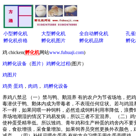
小型孵化机
大型孵化机
全自动孵化机
孔雀
孵化机价格
孵化机图片
孵化机品牌
孵化
鸡 chicken(
孵化机
网站
www.fuhuaji.com
)
鸡孵化设备
（
图片）
鸡孵化过程
(图片）
鸡图片
鸡类
蛋鸡
，
肉鸡
，
鸡孵化设备
养鸡八禁忌 （一）禁与鸭、鹅混养 有的农户为节省场地，把
毒潜伏于鸭、鹅体内成为带毒者，不表现任何症状。若与鸡混
不一样，如果同喂一种饲料，必然造成饲料利用率降低，浪费
养场地潮湿的情况下鸡易发病，所以三者不宜混养。 （二）鸡
使种蛋受精率低。所以雏鸡、青年鸡和生产种蛋的鸡舍内不要安
奋，食欲增强，采食量增加。如果饲养员突然更换外衣颜色，
减产。 （四）补钙忌喂生蛋壳 有的农户习惯于用生蛋壳喂鸡