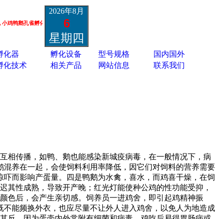
2026年8月
6
孔雀孵化机 鸵鸟黑天鹅孵化机 蛋类胚胎疫苗孵化机 13801337988
星期四
孵化器
孵化设备
型号规格
国内国外
孵化技术
相关产品
网站信息
联系我们
的互相传播，如鸭、鹅也能感染新城疫病毒，在一般情况下，病
鹅混养在一起，会使饲料利用率降低，因它们对饲料的营养需要
惊吓而影响产蛋量。四是鸭鹅为水禽，喜水，而鸡喜干燥，在饲
推迟其性成熟，导致开产晚；红光灯能使种公鸡的性功能受抑，
的颜色后，会产生亲切感。饲养员一进鸡舍，即引起鸡精神振
既不能频换外衣，也应尽量不让外人进入鸡舍，以免人为地造成
得其反。因为蛋壳内外常附有细菌和病毒，鸡吃后易得胃肠病或