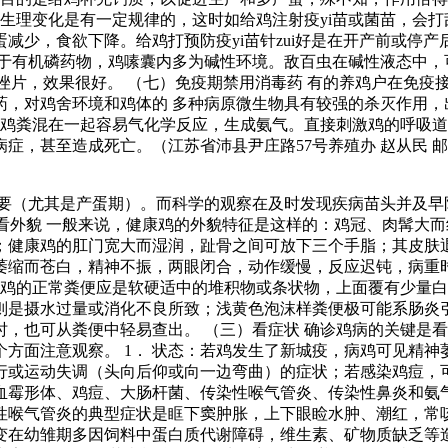
的生理变化是有一定规律的，这时如给鸡注射疫yi苗或菌苗，会
少，食欲下降。给鸡打预防疫yi苗针zui好是在开产前或停产
于有机磷药物，鸡嗉囊内多为碱性环境。敌百虫在碱性液态中，
咪唑片，效果很好。 （七）免疫期禁用消毒药 有的养鸡户在免
药，对鸡舍环境和鸡体的 多种病原微生物具有较强的杀灭作用，
与鸡粪混在一起容易气化学反应，生成氨气。直接刺激鸡的呼吸
至造成死亡。（江苏省沛县尹庄路57号养殖办 赵从民 邮编 ： 
要（尤其是产蛋期）。而科学的观察在及时发现疾病苗头并及早
）看外貌 一般来说，健康鸡的外貌特征是这样的：鸡冠、肉髯大
；健康鸡的肛门宽大而湿润，趾骨之间可放下三个手脂；其皮肤
萎缩而苍白，精神不振，两眼闭合，动作缓慢，反应迟钝，病重
康鸡的正常粪便应是软硬适中的堆积物或条状物，上面覆有少量
则是摄水过量或消化不良所致；浅黄色泡沫样粪便极可能系肠炎
，也可从粪便中轻易查出。 （三）看症状 确诊鸡病的关键是
方面注意观察。 1． 状态：若鸡发生了新城疫，病鸡可见精
或运动失调（头向后仰或向一边弯曲）的症状；若感染鸡痘，可
血霉形体、鸡痘、大肠杆菌、传染性喉气管炎、传染性鼻炎和氨
性喉气管炎的典型症状是眶下窦肿胀，上下眼睑水肿、潮红，常
病变在幼雏期多因饲料中蛋白质代谢障碍，维生素、矿物质缺乏