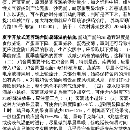
痪，产薄壳蛋，原因是笼养鸡的活动量少，加之饲料中钙、维生
性支气管炎则产软壳蛋、沙壳蛋，畸形蛋明显增多；若患减蛋综
上加以识别。可在夜静时分倾听鸡的呼吸，判断是否正常。新
捉出单独治疗，如大群发病就应立即确诊投药治疗。 养鸡应
府路130号 邮编：110200）。 摘于：《农村养殖技术》2004年
夏季开放式笼养鸡舍防暑降温的措施
蛋鸡产蛋的zui适宜温度
食欲减退、产蛋量下降、蛋重减轻、蛋壳变薄，重则还可导致
更应注意防止高温的影响。生产实践中，应采取以下措施： （一）
季能保温、夏季能隔热的要求，以减少鸡舍的辐射热，这样可使
（二） 鸡舍周围要绿化 在鸡舍四周，特别是西、南两侧，应
传入鸡舍。鸡舍周围地面zui好种植草皮、蔬菜等，尽量不使地
电扇或排风扇，晚上轮流开、关部分电扇，始终保持舍内的清洁
如有条件，可对着鸡舍长轴向增设高速风机或风扇。能很好地排出
接吹到鸡体上，整个鸡舍不能有气流死角。 （四） 凉水喷雾降
滴越小越好。雾滴蒸发带走热量而冷却空气，可使舍内温度下降
zui好降温效果，应注意三点：（1）雾滴越小越好；（2）雾
这种方法效果显著，可使舍内温度降低6~8℃，起到明显降低舍
上时，鸡只每天的采食量减少10%~15%，个别鸡甚至拒绝
一般粗蛋白质应提高1%~2%，能、量每千克降低0、8兆焦
或傍晚气温低时进行，尽量做到早晨早喂，傍晚延长饲喂时间，
体表蒸发只能散失有限的热量，几乎是完全靠呼吸来蒸发散热