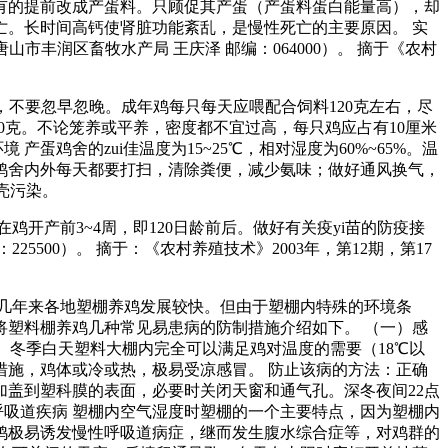
有的提前改成产蛋料。只顾促其产蛋（产蛋料蛋白能量高），却
。长时间高钙使肾脏功能紊乱，是慢性死亡的主要原因。 实
市丰润区畜牧水产局 王庆泽 邮编：064000）。 摘于《农村
，不要忽早忽晚。成年鸡每只每天应喂配合饲料120克左右，尽
000克。不论笼养或平养，密度都不宜过高，每只鸡应占有10厘米
鸡舍的zui佳温度为15~25℃，相对湿度为60%~65%。温
鸡舍内外每天都要打扫，清除粪便，减少氨味；做好通风换气，
壳污染。
开产前3~4周，即120日龄前后。做好有关疫yi苗的防疫接
00）。 摘于：《农村养殖技术》2003年，第12期，第17
几年来各地塑棚养鸡发展较快。但由于塑棚内特殊的环境条
塑料棚养鸡几种常见易患病的防制措施介绍如下。 （一）感
、冬季白天塑料大棚内完全可以满足鸡对温度的需要（18℃以
施，鸡体或冷或热，极易受凉感冒。 防止该病的方法：正确
盖到塑科膜的表面，必要时关闭天窗和通气孔。深冬夜间22点
呼吸道疾病 塑棚内空气湿度时塑棚的一个主要特点，因为塑棚内
鸡极易诱发慢性呼吸道病症，继而发生腹水综合症等，对鸡群的