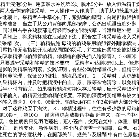
桶酒精里浸泡5分钟--用蒸馏水冲洗第2次--脱水5分钟--放入恒温箱
用两人合作按摩法采精。一人操作一人作助手。助手从鸡笼里抓
左北朝上。采精者左手掌心向下，紧贴鸡的腰背，向尾部做轻快
按摩准备。当左手从公鸡背部向尾部按摩，公鸡出现泄殖腔外翻
。同时用右手在鸡腹部进行轻而快的抖动按摩，当泄殖腔外翻，
手背朝上，将采精杯放在泄殖腔下边，配合左手将采精液收入采精
隔天采精1次。 （三）输精措施 母鸡的输鸡采用输卵管外翻输
用尾指和无名指拨开泄殖腔周围的羽毛，并在腹部柔软处施以压
吸取精液向输卵管输精。输精枪的胶头插入输卵管2、5~3厘米，
只要遵守采精和输精的技术要求，受精率可达到85%以上。但进
是影响受精率的因素。实践证明，有些公鸡射精量虽少，但精子
饲养管理，保证公鸡健壮、精液品质好。 2． 采精时，从鸡
导入采精杯内，并及时把精液中的血、尿、屎等杂物清除，以免精液
半小时内输完。如果稀释精液短期保存后输精，应于采精15分钟
将精液输入。输精要注意输精的深度。不同的深度对受精率有较大的影
的输入量为0、04~0、06毫升。输精zui好在下午3点钟绝大部
对于这种鸡应于淘汰。 8． 输精过程中，往往有极少数的母
，第10期刊，第10页。 谨防蛋鸡育成期钙中毒 近年来，在一
表现：急性病例只见羽毛蓬松，冠小苍白，突死在笼中，体重、膘
死亡。 剖检变化：急性病例，整个内脏覆盖一些细微、白色、石
性死亡的部分症状外，在腿部关节、翅关节及腱鞘 中有白色尿酸