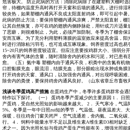
危害极大。 防止此病的方法：消除此病除了在建塑料大棚时
帘，待棚内温度升高时再打开天窗和后墙的通风孔，进行排湿和
较炎热，如果塑棚内通风不良或太阳直射鸡体，即可引起中暑
此病的防止方法：要保持塑棚内通风凉爽，严禁太阳直射，棚顶
让其自然恢复，亦可在鸡的翅膀内侧静脉处，用针或刀片适量放
了恶癖，则很难制止，为此，必须严加防制。冬季为了棚舍保
安而互啄。为了充分利用塑料薄膜的温室效应来提高舍温，阳
时进行消除粘污羽毛，也可造成互啄现象。饲养密度过高也易引
15~20只的饲养密度较适宜。但应注意要按鸡群大小、强弱
舍内有害气体的含量，随时清除舍内的积水和污泥，对已患有
愈。 （五）氨中毒 塑棚内由于通风不良，积粪中的含氮有机
口腔黏膜充血，眼流泪，结膜充血，部分眼睑出现水肿或角膜
打开鸡舍的天窗、通风口，以加强舍内通风，对出现呼吸困难、
除舍内的粪便，要保持鸡舍内通风良好。（山东省章丘市畜牧局 张照
浅谈冬季蛋鸡高产措施
在蛋鸡生产中，冬季许多蛋鸡群常会遇
特作以下探讨。 （一） 蛋鸡冬季产蛋减少的主要原因 1． 
产蛋鸡，受自然光照短的影响越来越大。 2． 天气寒冷，气温降
5%。冬季是一年中日照zui短的季节，气温低、昼夜温差大、
保暖，往往鸡舍门窗关闭严，空气流通差，舍内氨、二氧化碳
行。 4． 饲料中能量水平不足以及维生素A维生素D3相对缺
术之一。因为光照长短与母鸡产蛋生产性能有关，增强光照能