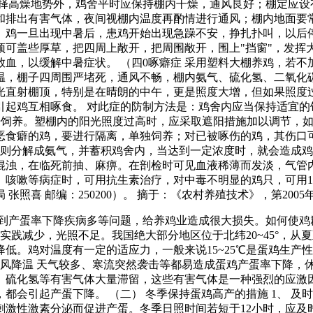
选择高燥地势外，鸡舍平时应保持棚内干燥，通风良好；棚定应设
排出有害气体，夜间视棚内温度再酌情进行通风；棚内地面要常
。鸡一旦出现中暑后，患鸡开始出现急躁不安，挣扎扑叫，以后
可盖些厚草，把四周上敞开，把周围敞开，围上"挡窗"，发挥大
血，以缓解中暑症状。 （四0啄癖症 采用塑料大棚养鸡，若
温，棚子四周围严堵死，通风不畅，棚内氨气、硫化氢、二氧化
光直射棚顶，特别是在晴朗的中午，更是照度大增，但如果照度
起鸡互相啄食。 对此症的防制方法是：鸡舍内应当保持适宜的饲
分开饲养。塑棚内的阳光照度过高时，应采取遮阳措施加以调节，
恶食癖的鸡，要进行隔离，单独饲养；对已被啄伤的鸡，其伤口
物则分解成氨气，并蓄积鸡舍内，当达到一定浓度时，就会造成
混浊，在临死前抽、麻痹。在剖检时可见血液稀薄而发淡，气管内
咳嗽等病症时，可用抗生素治疗，对中毒不明显的鸡只，可用1：3
喜 邮编：250200）。 摘于：《农村养殖技术》，第2005年
到产蛋率下降疾病多等问题，给养鸡业造成很大损失。如何使鸡
日照实践减少，光照不足。我国绝大部分地区位于北纬20~45°
低。鸡对温度有一定的适应力，一般来说15~25℃是蛋鸡生产性能
大风降温 天气较多、寒流突然袭击等都易造成蛋鸡产蛋率下降，休
、硫化氢等有害气体大量滞留，这些有害气体是一种强烈的应激
乏，都会引起产蛋下降。 （二） 冬季保持蛋鸡高产的措施 1、
刺激性激素分泌而促进产蛋。冬季日照时间若短于12小时，应及