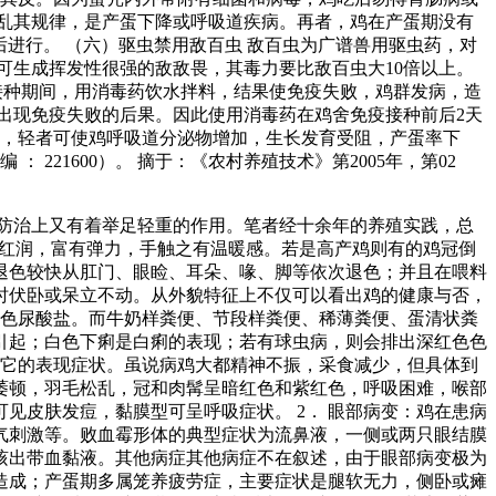
打乱其规律，是产蛋下降或呼吸道疾病。再者，鸡在产蛋期没有
后进行。 （六）驱虫禁用敌百虫 敌百虫为广谱兽用驱虫药，对
可生成挥发性很强的敌敌畏，其毒力要比敌百虫大10倍以上。
疫接种期间，用消毒药饮水拌料，结果使免疫失败，鸡群发病，造
出现免疫失败的后果。因此使用消毒药在鸡舍免疫接种前后2天
道，轻者可使鸡呼吸道分泌物增加，生长发育受阻，产蛋率下
221600）。 摘于：《农村养殖技术》第2005年，第02
防治上又有着举足轻重的作用。笔者经十余年的养殖实践，总
而红润，富有弹力，手触之有温暖感。若是高产鸡则有的鸡冠倒
退色较快从肛门、眼睑、耳朵、喙、脚等依次退色；并且在喂料
时伏卧或呆立不动。从外貌特征上不仅可以看出鸡的健康与否，
白色尿酸盐。而牛奶样粪便、节段样粪便、稀薄粪便、蛋清状粪
引起；白色下痢是白痢的表现；若有球虫病，则会排出深红色色
看它的表现症状。虽说病鸡大都精神不振，采食减少，但具体到
神萎顿，羽毛松乱，冠和肉髯呈暗红色和紫红色，呼吸困难，喉部
见皮肤发痘，黏膜型可呈呼吸症状。 2． 眼部病变：鸡在患病
气刺激等。败血霉形体的典型症状为流鼻液，一侧或两只眼结膜
咳出带血黏液。其他病症其他病症不在叙述，由于眼部病变极为
等造成；产蛋期多属笼养疲劳症，主要症状是腿软无力，侧卧或瘫