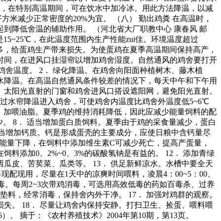
宜，在特别高温期间，可在饮水中加冷冰。用此方法降温，以减
米减少正常密度的20%为宜。 （八） 勤出鸡粪 在高温时，
降低舍温的辅助作用。 （河北省大厂职教中心 康春风 邮
度是15~25℃，在此温度范围内生产性能zui佳。环境温度超过
多，给蛋鸡生产带来损失。为使蛋鸡在夏季高温期间保持高产，
隔时间，在进风口挂湿帘以增加鸡舍湿度。自然通风的鸡舍要打开
舍温度。 2． 绿化降温。在鸡舍向阳面种植树木、藤木植
喷水降温。在高温自然通风条件较差的情况下，每天中午和下午用
面、太阳光直射的门窗和鸡舍进风口搭设遮阳网，避免阳光直射。
通过水帘降温进入鸡舍，可使鸡舍内温度比鸡舍外温度低5~6℃
7． 加喂油脂。夏季鸡的维持消耗降低，因此应减少能量饲料的配
少。 8． 适当增加蛋白质饲料。夏季由于鸡的采食量减少，蛋白
适当增加钙质。钙是形成蛋壳的主要成分，应使日粮中含钙量尽
C的能量下降，在饲料中添加维生素C可减少死亡，提高产蛋量，
添加0、2%~0、3%的碳酸氢钠是有益的。 12． 添加青绿
瓜皮、苦荬菜、瓜类等。 13． 供足新鲜凉水。水槽中要全天
配现用，尽量在1天中的凉爽时间喂料，凌晨4：00~5：00、
喷雾消毒。每周2~3次带鸡消毒，可选用高效低毒的药如百毒杀、过养
垫料，经常消毒，保持舍内外干净。 17． 加强对鸡群的观察。
。 18． 尽量让鸡舍内保持安静。打扫卫生、捡蛋、喂料喂
。 摘于：《农村养殖技术》2004年第10期，第13页。