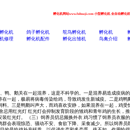
孵化机网站www.fuhuaji.com 小型孵化机 全自动孵化机 小鸡鸭鹅
孵化机
鸽子孵化机
鸵鸟孵化机
孵化机
机修理
孵化机配件
孵化出雏机
鸟禽介绍
鸡、鸭、鹅关在一起混养，这是不科学的。一是混养易造成疫病
养在一起，极易将病毒传染给鸡，导致鸡发生新城疫。二是鸡鸭
饲料。三是鸭鹅叫声大，而鸡喜欢安静，如果混养在一起，鸡受
舍忌用红光灯 红光灯会抑制发育阶段的雏鸡和青年鸡的生长，
装红光灯。 （三）饲养员切忌频换外衣 鸡习惯了饲养员衣服
鸡群会表现惊恐、骚动不安、食欲下降、采食减少。所以饲养员
，目的是给鸡补充钙质，以促进生产和多产蛋，殊不知，作用恰