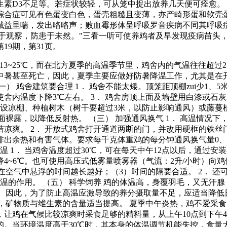
素D3不足等。若症状较轻，可从笼中捉出放养几天便可痊愈。 
合症可见有色蛋变白色，蛋壳粗糙且变薄，亦产畸形蛋和软壳蛋
城益呈喘，发出咯咯声；败血霉形体呈呼吸罗音疾病不同其呼吸
勤于观察，防患于未然。"三看一听可使养鸡者及早发现疫病苗头
第19期，第31页。
是13~25℃，而在北方夏季的高温季节里，鸡舍内的气温往往超过
中暑甚至死亡，因此，夏季主要应做好防暑降温工作，尤其是在开
 鸡舍建筑要合理 1． 鸡舍不能太矮。顶笼距顶棚zui少1、5
舍内温度下降3℃左右。 3． 鸡舍房顶上面及墙壁用白漆或石灰
搭设凉棚、种植树木（树干要超过3米，以防止影响通风）或藤
面裸露，以降低反射热。 （三） 加强通风换气 1． 高温情况
凉爽。 2． 开放式鸡舍打开通道两断的门，并改用硬框的铁
余热和有害气体。要求每千克体重鸡的每分钟通风换气量0、113
温 1． 当鸡舍温度超过30℃，可在每天中午12点以后，通过
4~6℃。也可使用高压式低雾量喷雾器（气流：2升/小时）向
滴在空气中悬浮的时间越长越好；（3）时间的隔要合适。 2． 
温的作用。 （五） 科学饲养 鸡的体温高，身覆羽毛，又无汗
采食。因此，为了防止高温应激导致的养分摄取量不足，应适当降
左右，矿物质与维生素的含量适当提高。 夏季中午炎热，鸡不爱
让鸡在气候比较凉爽时采食足够的精料量，从上午10点到下午4点
的。当环境温度高于30℃时，其本身的体温调节机能失控，食量