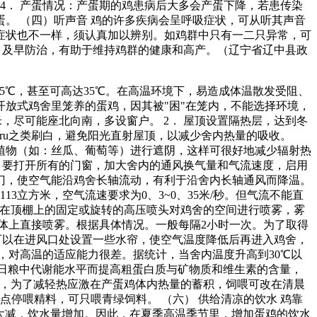
4． 产蛋情况：产蛋期的鸡患病后大多会产蛋下降，若患传染
。 （四）听声音 鸡的许多疾病会呈呼吸症状，可从听其声音
症状也不一样，须认真加以辨别。如鸡群中只有一二只异常，可
，及早防治，有助于维持鸡群的健康和高产。（辽宁省辽中县政
25℃，甚至可高达35℃。在高温环境下，易造成体温散发受阻、
放式鸡舍里笼养的蛋鸡，因其被"困"在笼内，不能选择环境，
米，尽可能座北向南，多设窗户。 2． 屋顶设置隔热层，达到冬
ru之类刷白，避免阳光直射屋顶，以减少舍内热量的吸收。
蔓植物（如：丝瓜、葡萄等）进行遮阴，这样可很好地减少辐射热
下，要打开所有的门窗，加大舍内的通风换气量和气流速度，启用
丝门，使空气能沿鸡舍长轴流动，有利于沿舍内长轴通风而降温。
立方米，空气流速要求为0、3~0、35米/秒。但气流不能直
安装在顶棚上的固定或旋转的高压喷头对鸡舍的空间进行喷雾，雾
鸡体上直接喷雾。根据具体情况。一般每隔2小时一次。为了取得
还可以在进风口处设置一些水帘，使空气温度降低后再进入鸡舍，
腺，对高温的适应能力很差。据统计，当舍内温度升高到30℃以
低日粮中代谢能水平而提高粗蛋白质与矿物质和维生素的含量，
采食，为了减轻热应激在产蛋鸡体内热量的蓄积，饲喂可改在清晨
停喂精料，可只喂青绿饲料。 （六） 供给清凉的饮水 鸡靠
大减，饮水量增加。因此，在夏季高温季节里，增加蛋鸡的饮水