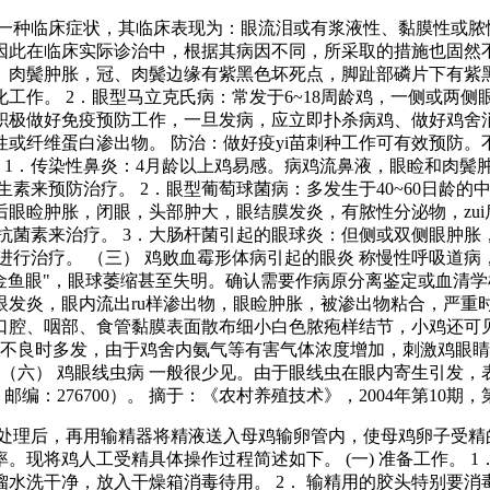
一种临床症状，其临床表现为：眼流泪或有浆液性、黏膜性或脓
此在临床实际诊治中，根据其病因不同，所采取的措施也固然不同
、肉鬓肿胀，冠、肉鬓边缘有紫黑色坏死点，脚趾部磷片下有紫黑
工作。 2．眼型马立克氏病：常发于6~18周龄鸡，一侧或两
积极做好免疫预防工作，一旦发病，应立即扑杀病鸡、做好鸡舍消
或纤维蛋白渗出物。 防治：做好疫yi苗刺种工作可有效预防
起 1．传染性鼻炎：4月龄以上鸡易感。病鸡流鼻液，眼睑和肉
生素来预防治疗。 2．眼型葡萄球菌病：多发生于40~60日龄
眼睑肿胀，闭眼，头部肿大，眼结膜发炎，有脓性分泌物，zu
抗菌素来治疗。 3．大肠杆菌引起的眼球炎：但侧或双侧眼肿
进行治疗。 （三） 鸡败血霉形体病引起的眼炎 称慢性呼吸道病
金鱼眼"，眼球萎缩甚至失明。确认需要作病原分离鉴定或血清学检
眼发炎，眼内流出ru样渗出物，眼睑肿胀，被渗出物粘合，严重
口腔、咽部、食管黏膜表面散布细小白色脓疱样结节，小鸡还可见
通风不良时多发，由于鸡舍内氨气等有害气体浓度增加，刺激鸡眼
 （六） 鸡眼线虫病 一般很少见。由于眼线虫在眼内寄生引发
：276700）。 摘于：《农村养殖技术》，2004年第10期，
处理后，再用输精器将精液送入母鸡输卵管内，使母鸡卵子受精
现将鸡人工受精具体操作过程简述如下。 (一) 准备工作。 
水洗干净，放入干燥箱消毒待用。 2． 输精用的胶头特别要消毒