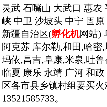
灵武 石嘴山 大武口 惠农 
峡 中卫 沙坡头 中宁 固原
新疆自治区(
孵化机
网站)
阿克苏 库尔勒,和田,哈密,
玛依,昌吉,阜康,米泉,吐鲁
临夏 康乐 永靖 广河 和
区各市县乡镇村组要买火
13521585733。