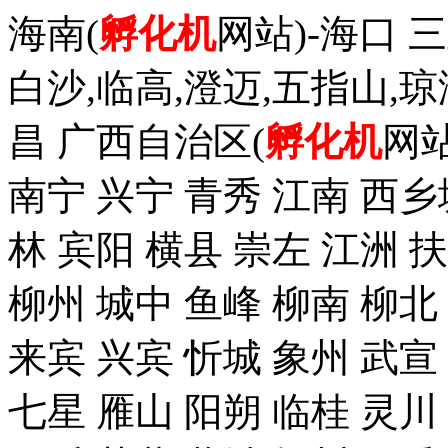
海南(
孵化机
网站)-海口 三
白沙,临高,澄迈,五指山,琼
昌 广西自治区(
孵化机
网站
南宁 兴宁 青秀 江南 西乡
林 宾阳 横县 崇左 江洲 
柳州 城中 鱼峰 柳南 柳北
来宾 兴宾 忻城 象州 武宣
七星 雁山 阳朔 临桂 灵川