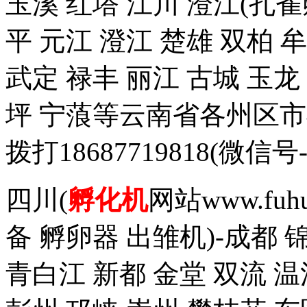
玉溪 红塔 江川 澄江(孔雀
平 元江 澄江 楚雄 双柏 
武定 禄丰 丽江 古城 玉
坪 宁蒗等云南省各州区
拨打18687719818(
四川(
孵化机
网站www.fuh
备 孵卵器 出雏机)-成都 
青白江 新都 金堂 双流 温