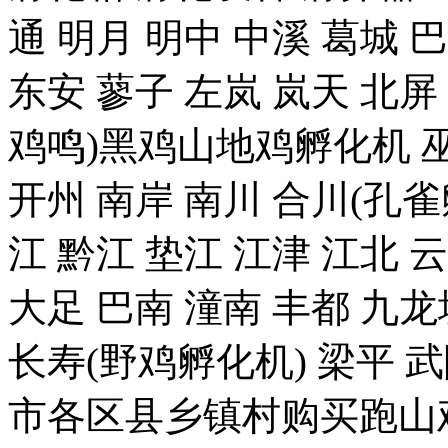
通 明月 明中 中溪 葛城 
东安 蓼子 左岚 岚天 北屏
鸡鸣)黑鸡山地鸡孵化机 巫
开州 南岸 南川 合川(孔雀
江 黔江 垫江 江津 江北 
大足 巴南 潼南 丰都 九龙
长寿(野鸡孵化机) 梁平 
市各区县乡镇村购买跑山