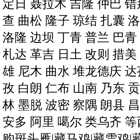
定日 聂拉木 吉隆 仲巴 错
查 曲松 隆子 琼结 扎囊 
洛隆 边坝 丁青 普兰 巴青
札达 革吉 日土 改则 措美 
雄 尼木 曲水 堆龙德庆 达
孜 白朗 仁布 山南 乃东 
林 墨脱 波密 察隅 朗县 
安多 阿里 噶尔 类乌齐 
购斑头雁|藏马鸡|藏雪鸡