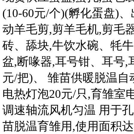
(10-60元/个)(孵化蛋盘)
动羊毛剪,剪羊毛机,剪毛器
砖、舔块,牛饮水碗、牦牛
盆,断喙器,耳号钳、耳号,耳
元/把)、 雏苗供暖脱温自
电热灯泡20元/只,育雏室电热
调速轴流风机匀温 用于孔
苗脱温育雏用,使用面积达 20