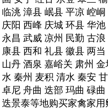
临洮 漳县 岷县 平凉 崆峒
庆阳 西峰 庆城 环县 华池
永昌 武威 凉州 民勤 古浪
康县 西和 礼县 徽县 两当
山丹 酒泉 嘉峪关 肃州 金
水 秦州 麦积 清水 秦安 
卓尼 舟曲 迭部 玛曲 碌曲
迭景泰等地购买家禽家用