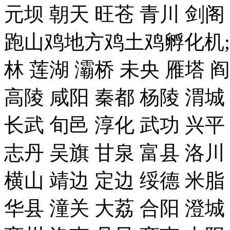
元坝 朝天 旺苍 青川 剑
跑山鸡地方鸡土鸡孵化机;
林 莲湖 灞桥 未央 雁塔 
高陵 咸阳 秦都 杨陵 渭城
长武 旬邑 淳化 武功 兴平
志丹 吴旗 甘泉 富县 洛川
横山 靖边 定边 绥德 米脂
华县 潼关 大荔 合阳 澄城