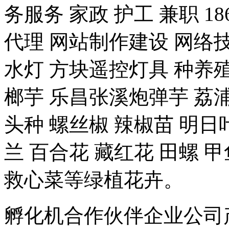
务服务 家政 护工 兼职 18
代理 网站制作建设 网络技
水灯 方块遥控灯具 种养殖-
榔芋 乐昌张溪炮弹芋 荔浦
头种 螺丝椒 辣椒苗 明日
兰 百合花 藏红花 田螺 甲
救心菜等绿植花卉。
孵化机合作伙伴企业公司产品 豆