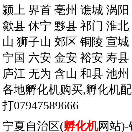
颍上 界首 亳州 谯城 涡阳
歙县 休宁 黟县 祁门 淮北
山 狮子山 郊区 铜陵 宣城
宁国 六安 金安 裕安 寿县
庐江 无为 含山 和县 池州
各地孵化机购买,孵化机
打07947589666
宁夏自治区(
孵化机
网站)