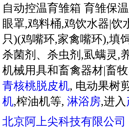
自动控温育雏箱 育雏保温箱8
眼罩,鸡料桶,鸡饮水器|饮水盒
只)(鸡嘴环,家禽嘴环),
杀菌剂、杀虫剂,虱螨灵,
机械用具和畜禽器材|畜牧
青核桃脱皮机
, 电动果树剪
机
,榨油机等,
淋浴房
,进入
北京阿上尖科技有限公司