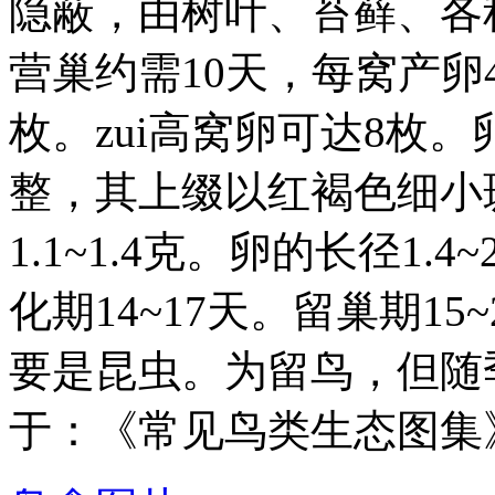
隐蔽，由树叶、苔藓、各
营巢约需10天，每窝产卵
枚。zui高窝卵可达8枚
整，其上缀以红褐色细小
1.1~1.4克。卵的长径1.4
化期14~17天。留巢期1
要是昆虫。为留鸟，但随
于：《常见鸟类生态图集》