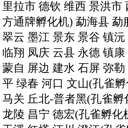
里拉市 德钦 维西 景洪
方通牌孵化机) 勐海县 勐腊
翠云 墨江 景东 景谷 镇沅
临翔 凤庆 云县 永德 镇康
蒙自 屏边 建水 石屏 弥勒
平 绿春 河口 文山(孔雀
马关 丘北-普者黑(孔雀孵化
龙陵 昌宁 德宏(孔雀孵化机