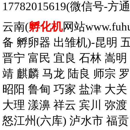
17782015619(微信
云南(
孵化机
网站www.fuh
备 孵卵器 出雏机)-昆明 
晋宁 富民 宜良 石林 嵩明
靖 麒麟 马龙 陆良 师宗 
昭阳 鲁甸 巧家 盐津 大关
大理 漾濞 祥云 宾川 弥渡
怒江州(六库) 泸水市 福贡