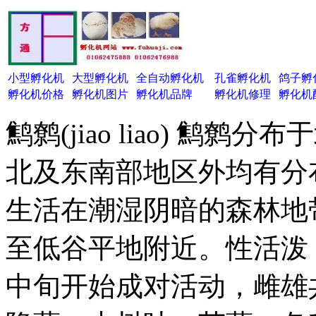
小型孵化机
大型孵化机
全自动孵化机
孔雀孵化机
鸽子孵
孵化机价格
孵化机图片
孵化机品牌
孵化机修理
孵化机
鹪鹩(jiao liao) 
北及东南部地区外均有分
生活在潮湿阴暗的森林地
至低谷平地附近。性活泼
中旬开始成对活动，雌雄