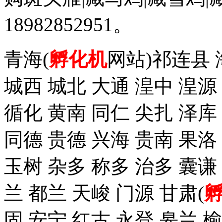
18982852951。
青海(
孵化机
网站)祁连县 
城西 城北 大通 湟中 湟源
循化 黄南 同仁 尖扎 泽
同德 贵德 兴海 贵南 果洛
玉树 杂多 称多 治多 囊谦
兰 都兰 天峻 门源 甘肃(
固 安宁 红古 永登 皋兰 榆