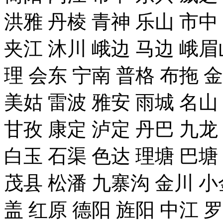
洪雅 丹棱 青神 乐山 市中
夹江 沐川 峨边 马边 峨眉
理 会东 宁南 普格 布拖 
美姑 雷波 雅安 雨城 名山
甘孜 康定 泸定 丹巴 九龙
白玉 石渠 色达 理塘 巴塘
茂县 松潘 九寨沟 金川 小
盖 红原 德阳 旌阳 中江 