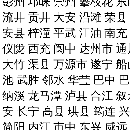
彭州 邛崃 崇州 攀枝花 东
流井 贡井 大安 沿滩 荣县
安县 梓潼 平武 江油 南充
仪陇 西充 阆中 达州市 通
大竹 渠县 万源市 遂宁 船
池 武胜 邻水 华莹 巴中 
纳溪 龙马潭 泸县 合江 叙
安 长宁 高县 珙县 筠连 
简阳 内江 市中 东兴 威远