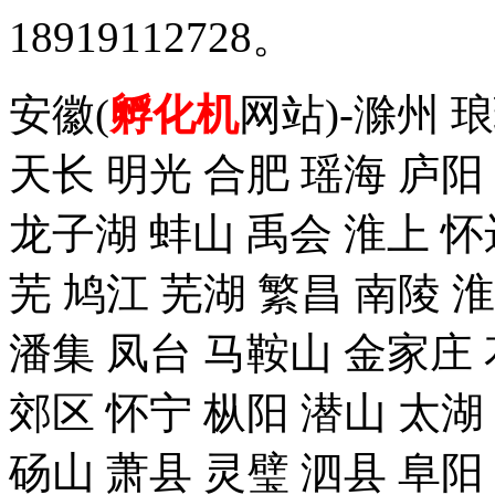
18919112728。
安徽(
孵化机
网站)-滁州 
天长 明光 合肥 瑶海 庐阳
龙子湖 蚌山 禹会 淮上 怀
芜 鸠江 芜湖 繁昌 南陵 
潘集 凤台 马鞍山 金家庄 
郊区 怀宁 枞阳 潜山 太湖
砀山 萧县 灵璧 泗县 阜阳