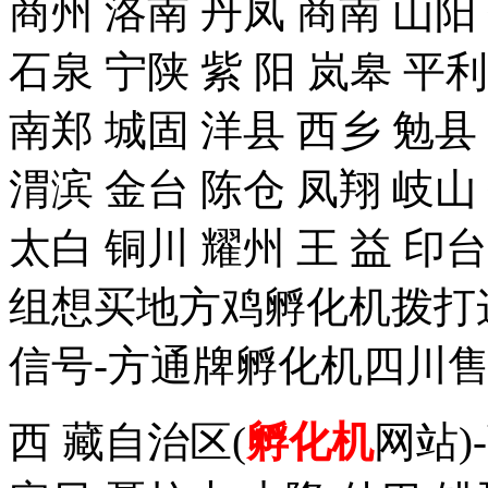
商州 洛南 丹凤 商南 山阳
石泉 宁陕 紫 阳 岚皋 平
南郑 城固 洋县 西乡 勉县
渭滨 金台 陈仓 凤翔 岐山
太白 铜川 耀州 王 益 
组想买地方鸡孵化机拨打这个手
信号-方通牌孵化机四川售
西 藏自治区(
孵化机
网站)