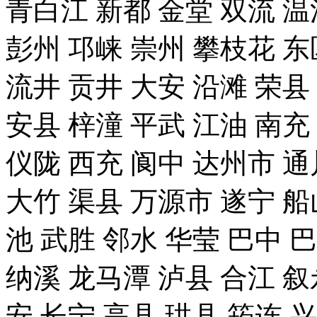
青白江 新都 金堂 双流 温
彭州 邛崃 崇州 攀枝花 东
流井 贡井 大安 沿滩 荣县
安县 梓潼 平武 江油 南充
仪陇 西充 阆中 达州市 通
大竹 渠县 万源市 遂宁 船
池 武胜 邻水 华莹 巴中 
纳溪 龙马潭 泸县 合江 叙
安 长宁 高县 珙县 筠连 