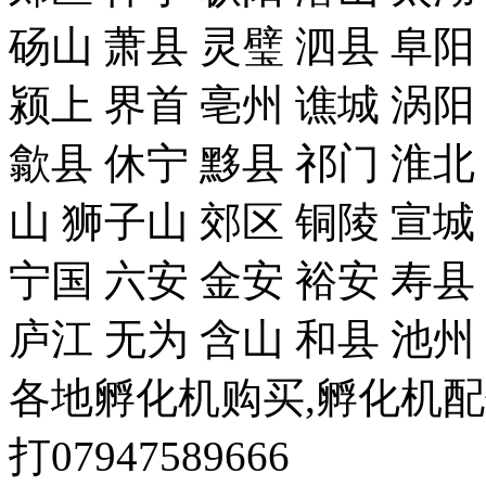
砀山 萧县 灵璧 泗县 阜阳
颍上 界首 亳州 谯城 涡阳
歙县 休宁 黟县 祁门 淮北
山 狮子山 郊区 铜陵 宣城
宁国 六安 金安 裕安 寿县
庐江 无为 含山 和县 池州
各地孵化机购买,孵化机
打07947589666