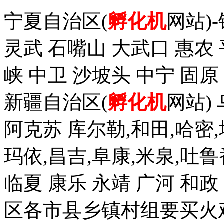
宁夏自治区(
孵化机
网站)
灵武 石嘴山 大武口 惠农 
峡 中卫 沙坡头 中宁 固原
新疆自治区(
孵化机
网站)
阿克苏 库尔勒,和田,哈密,
玛依,昌吉,阜康,米泉,吐鲁
临夏 康乐 永靖 广河 和
区各市县乡镇村组要买火