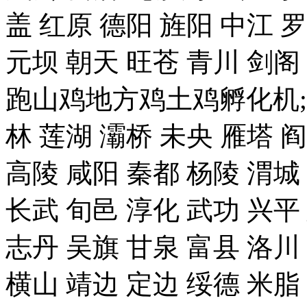
盖 红原 德阳 旌阳 中江 
元坝 朝天 旺苍 青川 剑
跑山鸡地方鸡土鸡孵化机;
林 莲湖 灞桥 未央 雁塔 
高陵 咸阳 秦都 杨陵 渭城
长武 旬邑 淳化 武功 兴平
志丹 吴旗 甘泉 富县 洛川
横山 靖边 定边 绥德 米脂