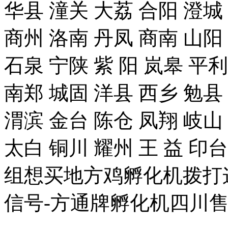
华县 潼关 大荔 合阳 澄城
商州 洛南 丹凤 商南 山阳
石泉 宁陕 紫 阳 岚皋 平
南郑 城固 洋县 西乡 勉县
渭滨 金台 陈仓 凤翔 岐山
太白 铜川 耀州 王 益 
组想买地方鸡孵化机拨打这个手
信号-方通牌孵化机四川售