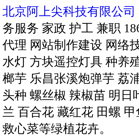
北京阿上尖科技有限公司
务服务 家政 护工 兼职 18
代理 网站制作建设 网络技
水灯 方块遥控灯具 种养殖-
榔芋 乐昌张溪炮弹芋 荔浦
头种 螺丝椒 辣椒苗 明日
兰 百合花 藏红花 田螺 甲
救心菜等绿植花卉。