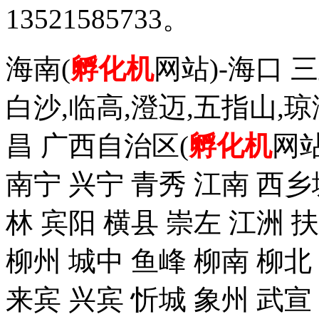
13521585733。
海南(
孵化机
网站)-海口 三
白沙,临高,澄迈,五指山,琼
昌 广西自治区(
孵化机
网站
南宁 兴宁 青秀 江南 西乡
林 宾阳 横县 崇左 江洲 
柳州 城中 鱼峰 柳南 柳北
来宾 兴宾 忻城 象州 武宣