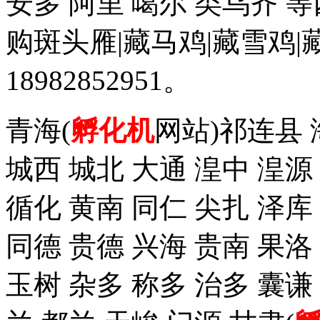
安多 阿里 噶尔 类乌齐 
购斑头雁|藏马鸡|藏雪鸡
18982852951。
青海(
孵化机
网站)祁连县 
城西 城北 大通 湟中 湟源
循化 黄南 同仁 尖扎 泽
同德 贵德 兴海 贵南 果洛
玉树 杂多 称多 治多 囊谦