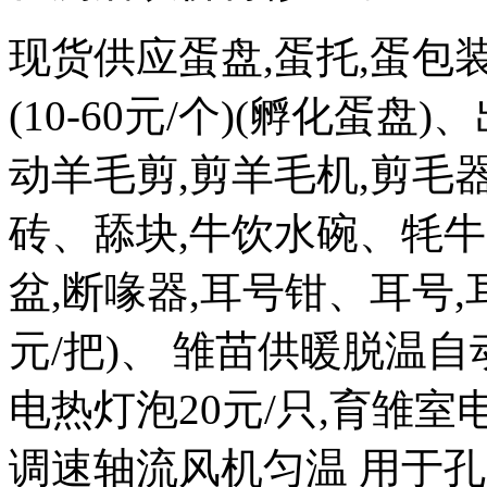
现货供应蛋盘,蛋托,蛋包
(10-60元/个)(孵化蛋盘)
动羊毛剪,剪羊毛机,剪毛器
砖、舔块,牛饮水碗、牦牛
盆,断喙器,耳号钳、耳号,耳
元/把)、 雏苗供暖脱温自
电热灯泡20元/只,育雏室电热
调速轴流风机匀温 用于孔