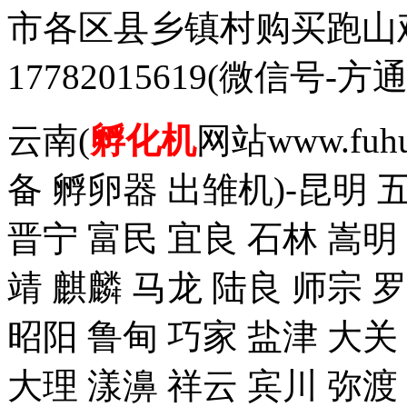
市各区县乡镇村购买跑山
17782015619(微信
云南(
孵化机
网站www.fuh
备 孵卵器 出雏机)-昆明 
晋宁 富民 宜良 石林 嵩明
靖 麒麟 马龙 陆良 师宗 
昭阳 鲁甸 巧家 盐津 大关
大理 漾濞 祥云 宾川 弥渡