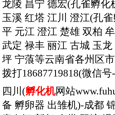
龙陵 昌宁 德宏(孔雀孵化机
玉溪 红塔 江川 澄江(孔雀
平 元江 澄江 楚雄 双柏 
武定 禄丰 丽江 古城 玉
坪 宁蒗等云南省各州区
拨打18687719818(
四川(
孵化机
网站www.fuh
备 孵卵器 出雏机)-成都 