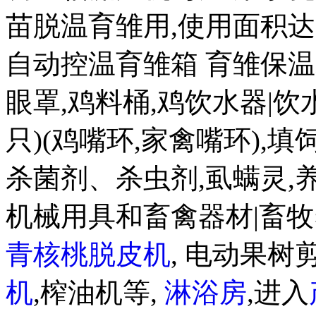
苗脱温育雏用,使用面积达 20
自动控温育雏箱 育雏保温箱8
眼罩,鸡料桶,鸡饮水器|饮水盒
只)(鸡嘴环,家禽嘴环),
杀菌剂、杀虫剂,虱螨灵,
机械用具和畜禽器材|畜牧
青核桃脱皮机
, 电动果树剪
机
,榨油机等,
淋浴房
,进入