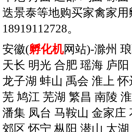
迭景泰等地购买家禽家用
18919112728。
安徽(
孵化机
网站)-滁州 
天长 明光 合肥 瑶海 庐阳
龙子湖 蚌山 禹会 淮上 怀
芜 鸠江 芜湖 繁昌 南陵 
潘集 凤台 马鞍山 金家庄 
郊区 怀宁 枞阳 潜山 太湖