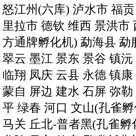
怒江州(六库) 泸水市 福贡
里拉市 德钦 维西 景洪
方通牌孵化机) 勐海县 勐腊
翠云 墨江 景东 景谷 镇沅
临翔 凤庆 云县 永德 镇康
蒙自 屏边 建水 石屏 弥勒
平 绿春 河口 文山(孔雀
马关 丘北-普者黑(孔雀孵化