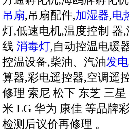
吊扇
,吊扇配件,
加湿器
,
电
灯,低速电机,温度控制 器,
线
消毒灯
,自动控温电暖器
控温设备,柴油、汽油
发电
算器,彩电遥控器,空调遥
修理 索尼 松下 东芝 三星 
米 LG 华为 康佳 等品
检测后议价再修理 。