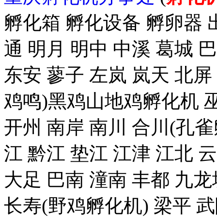
孵化箱 孵化设备 孵卵器 出
通 明月 明中 中溪 葛城 
东安 蓼子 左岚 岚天 北屏
鸡鸣)黑鸡山地鸡孵化机 巫
开州 南岸 南川 合川(孔雀
江 黔江 垫江 江津 江北 
大足 巴南 潼南 丰都 九龙
长寿(野鸡孵化机) 梁平 