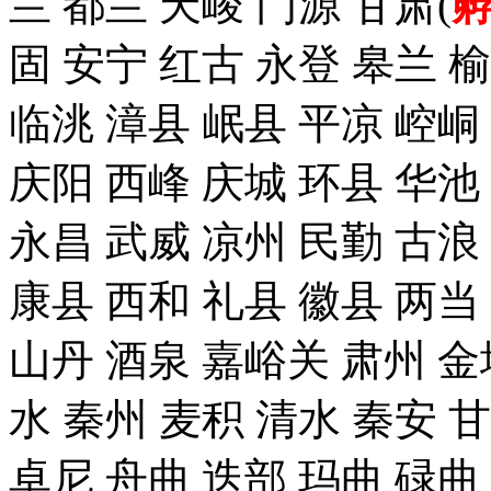
兰 都兰 天峻 门源 甘肃(
固 安宁 红古 永登 皋兰 榆
临洮 漳县 岷县 平凉 崆峒
庆阳 西峰 庆城 环县 华池
永昌 武威 凉州 民勤 古浪
康县 西和 礼县 徽县 两当
山丹 酒泉 嘉峪关 肃州 金
水 秦州 麦积 清水 秦安 
卓尼 舟曲 迭部 玛曲 碌曲