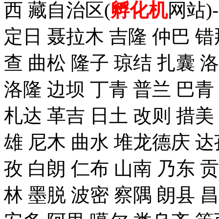
西 藏自治区(
孵化机
网站)
定日 聂拉木 吉隆 仲巴 错
查 曲松 隆子 琼结 扎囊 
洛隆 边坝 丁青 普兰 巴青
札达 革吉 日土 改则 措美 
雄 尼木 曲水 堆龙德庆 达
孜 白朗 仁布 山南 乃东 
林 墨脱 波密 察隅 朗县 