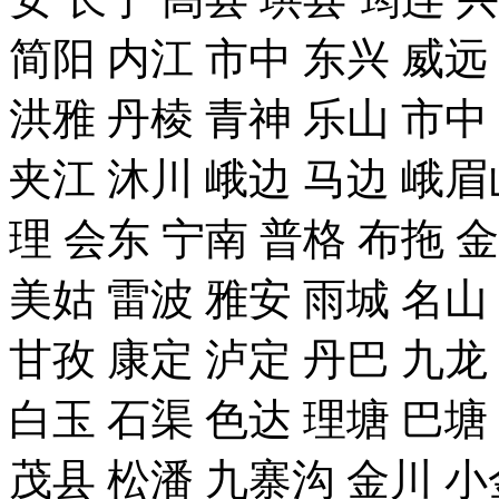
简阳 内江 市中 东兴 威远
洪雅 丹棱 青神 乐山 市中
夹江 沐川 峨边 马边 峨眉
理 会东 宁南 普格 布拖 
美姑 雷波 雅安 雨城 名山
甘孜 康定 泸定 丹巴 九龙
白玉 石渠 色达 理塘 巴塘
茂县 松潘 九寨沟 金川 小