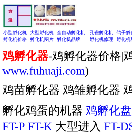
小型孵化机
大型孵化机
全自动孵化机
孔雀孵化机
鸽子孵
孵化机价格
孵化机图片
孵化机品牌
孵化机修理
孵化机
鸡孵化器
-鸡孵化器价格|
www.fuhuaji.com
)
鸡苗孵化器 鸡雏孵化器 
孵化鸡蛋的机器
鸡孵化盘
FT-P
FT-K
大型进入
FT-D