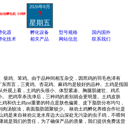
2026年8月
7
 小鸡鸭鹅孔雀孵化机 鸵鸟黑天鹅孵化机 蛋类胚胎疫苗孵化机 13801337988
星期五
孵化器
孵化设备
型号规格
国内国外
孵化技术
相关产品
网站信息
联系我们
、柴鸡、笨鸡。由于品种间相互杂交，因而鸡的羽毛色泽有
广东而言，三黄鸡、杏花鸡、麻鸡均是较好的品种。土鸡是指国
 从外观上看，土鸡的头很小、体型紧凑、胸腿肌健壮、鸡爪
。 把鸡宰杀洗净后，三种鸡的差别就会更明显。土鸡皮肤
鸡和仿土鸡zui重要的特点是肤色偏黄、皮下脂肪分布均匀，
肉汤较浊，表面脂肪团聚较少。 禄劝土鸡孵化养殖合作社是
山鸡是来自禄劝云龙水库边大山深处无污染的虫子鸡，不喂饲
康就是我们的责任，为了确保产品的质量，我们提供免费送货