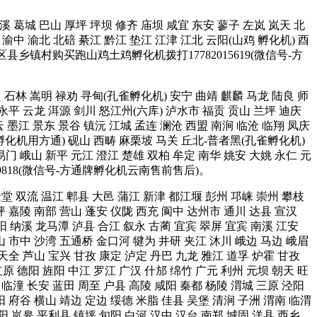
 中溪 葛城 巴山 厚坪 坪坝 修齐 庙坝 咸宜 东安 蓼子 左岚 岚天 北
渝中 渝北 北碚 綦江 黔江 垫江 江津 江北 云阳(山鸡 孵化机) 酉
区县乡镇村购买跑山鸡土鸡孵化机拨打17782015619(微信号-方
宜良 石林 嵩明 禄劝 寻甸(孔雀孵化机) 安宁 曲靖 麒麟 马龙 陆良 师
 永平 云龙 洱源 剑川 怒江州(六库) 泸水市 福贡 贡山 兰坪 迪庆
墨江 景东 景谷 镇沅 江城 孟连 澜沧 西盟 南涧 临沧 临翔 凤庆
雀孵化机用方通) 砚山 西畴 麻栗坡 马关 丘北-普者黑(孔雀孵化机)
易门 峨山 新平 元江 澄江 楚雄 双柏 牟定 南华 姚安 大姚 永仁 元
9818(微信号-方通牌孵化机云南售前售后)。
 金堂 双流 温江 郫县 大邑 蒲江 新津 都江堰 彭州 邛崃 崇州 攀枝
坪 嘉陵 南部 营山 蓬安 仪陇 西充 阆中 达州市 通川 达县 宣汉
阳 纳溪 龙马潭 泸县 合江 叙永 古蔺 宜宾 翠屏 宜宾 南溪 江安
山 市中 沙湾 五通桥 金口河 犍为 井研 夹江 沐川 峨边 马边 峨眉
 天全 芦山 宝兴 甘孜 康定 泸定 丹巴 九龙 雅江 道孚 炉霍 甘孜
原 德阳 旌阳 中江 罗江 广汉 什邡 绵竹 广元 利州 元坝 朝天 旺
 临潼 长安 蓝田 周至 户县 高陵 咸阳 秦都 杨陵 渭城 三原 泾阳
阳 府谷 横山 靖边 定边 绥德 米脂 佳县 吴堡 清涧 子洲 渭南 临渭
 阳 岚皋 平利县 镇坪 旬阳 白河 汉中 汉台 南郑 城固 洋县 西乡