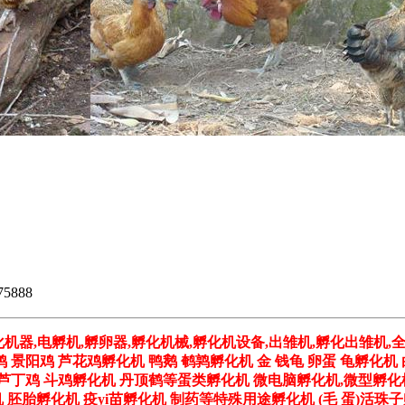
75888
化机器,电孵机,孵卵器,孵化机械,孵化机设备,出雏机,孵化出雏机,
鸡 景阳鸡 芦花鸡孵化机 鸭鹅 鹌鹑孵化机 金 钱龟 卵蛋 龟孵化机
鸡 芦丁鸡 斗鸡孵化机 丹顶鹤等蛋类孵化机 微电脑孵化机,微型孵化
胚胎孵化机 疫yi苗孵化机 制药等特殊用途孵化机 (毛 蛋)活珠