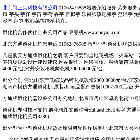
北京阿上尖科技有限公司
01062475888婚姻介绍服务 劳务服
殖-芋头 芋仔 芋苗 芋荷 香芋 槟榔芋 乐昌张溪炮弹芋 荔浦芋 
沙木 芦笋 救心菜等绿植花卉。
孵化机合作伙伴企业公司产品 豆芽机www.douyaji.com
北京方通孵化机销售电话 01062476988 微型小型孵化机现货供应 135
凡是购买方通牌孵化机之后,客户只要到当地飞机场、火车站、
养殖场规划设计建设建议,网站制作、网络宣传、种蛋雏苗鸟禽供
4000元/台,对外安装移机孵化机3000-6000元/台。
部分个别-河北山东产低端次品孵化机改造2000-8000元/台,江
湖南产模仿方通孵化机,原装zheng品配件更换1000-3000元/台
方通牌孵化机器设备公司办公地址:北京市房山区卓秀北街10号院2
孵化机即时技术支持,孵化机图文微信号:fuhuashebei(名字:方通牌孵化机公
通牌孵化机公司8289)
部分型号小型孵化机现货及原材料配件库房地址:北京市大兴区榆垡镇辛
二 全自动孵化机实体店|办事处现货销售供应,全国各地孵化机