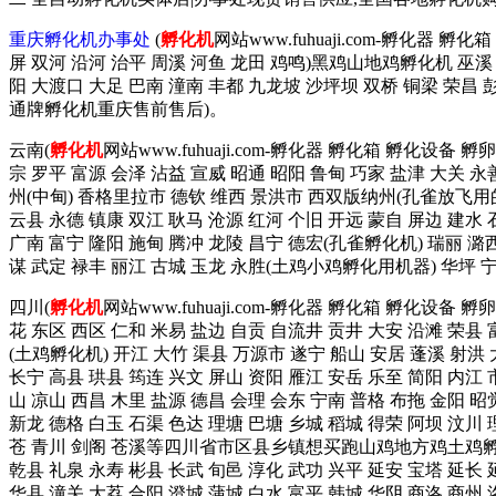
重庆孵化机办事处
(
孵化机
网站www.fuhuaji.com-孵化器 
屏 双河 沿河 治平 周溪 河鱼 龙田 鸡鸣)黑鸡山地鸡孵化机 巫溪 
阳 大渡口 大足 巴南 潼南 丰都 九龙坡 沙坪坝 双桥 铜梁 荣昌
通牌孵化机重庆售前售后)。
云南(
孵化机
网站www.fuhuaji.com-孵化器 孵化箱 孵化设备
宗 罗平 富源 会泽 沾益 宣威 昭通 昭阳 鲁甸 巧家 盐津 大关 永
州(中甸) 香格里拉市 德钦 维西 景洪市 西双版纳州(孔雀放飞用的
云县 永德 镇康 双江 耿马 沧源 红河 个旧 开远 蒙自 屏边 建水
广南 富宁 隆阳 施甸 腾冲 龙陵 昌宁 德宏(孔雀孵化机) 瑞丽 潞西
谋 武定 禄丰 丽江 古城 玉龙 永胜(土鸡小鸡孵化用机器) 华坪
四川(
孵化机
网站www.fuhuaji.com-孵化器 孵化箱 孵化设备
花 东区 西区 仁和 米易 盐边 自贡 自流井 贡井 大安 沿滩 荣县 
(土鸡孵化机) 开江 大竹 渠县 万源市 遂宁 船山 安居 蓬溪 射洪 
长宁 高县 珙县 筠连 兴文 屏山 资阳 雁江 安岳 乐至 简阳 内江 
山 凉山 西昌 木里 盐源 德昌 会理 会东 宁南 普格 布拖 金阳 昭
新龙 德格 白玉 石渠 色达 理塘 巴塘 乡城 稻城 得荣 阿坝 汶川 
苍 青川 剑阁 苍溪等四川省市区县乡镇想买跑山鸡地方鸡土鸡孵
乾县 礼泉 永寿 彬县 长武 旬邑 淳化 武功 兴平 延安 宝塔 延长 
华县 潼关 大荔 合阳 澄城 蒲城 白水 富平 韩城 华阴 商洛 商州 