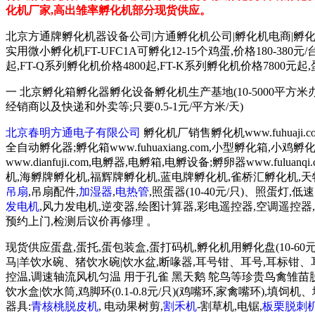
化机厂家,高出雏率孵化机部分现货供应。
北京方通牌孵化机器设备公司|方通孵化机公司|孵化机电商|孵
实用微小孵化机FT-UFC1A可孵化12-15个鸡蛋,价格180-38
起,FT-Q系列孵化机价格4800起,FT-K系列孵化机价格78
一 北京孵化箱孵化器孵化设备孵化机生产基地(10-5000平
经销商以及快递和外卖等;只要0.5-1元/平方米/天)
北京春明方通电子有限公司
孵化机厂销售孵化机www.fuhuaji
全自动孵化器;孵化箱www.fuhuaxiang.com,小型孵化箱,小
www.dianfuji.com,电孵器,电孵箱,电孵设备;孵卵器www.fu
机,海孵牌孵化机,福辉牌孵化机,蓝电牌孵化机,雀桥汇孵化机,
吊扇
,吊扇配件,
加湿器
,
电热管
,照蛋器(10-40元/只)、照蛋灯,
发电机
,风力发电机,逆变器,绘图计算器,彩电遥控器,空调遥控器,豆
预约上门,检测后议价再修理 。
现货供应蛋盘,蛋托,蛋包装盒,蛋打码机,孵化机用孵化盘(10-60元
马|羊饮水碗、猪饮水碗|饮水盆,断喙器,耳号钳、耳号,耳标钳、耳标,育
控温,调速轴流风机匀温 用于孔雀 黑天鹅 鸵鸟等珍贵鸟禽雏苗脱温育
饮水盒|饮水筒,鸡脚环(0.1-0.8元/只)(鸡嘴环,家禽嘴环
器具:
青核桃脱皮机
, 电动果树剪,
割禾机
-割草机,电锯,
板栗脱刺