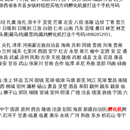
台 宜君 等陕西省各市县乡镇村组想买地方鸡孵化机拨打这个手机号码
琼结 扎囊 洛扎 浪卡子 贡觉 芒康 左贡 八宿 洛隆 边坝 丁青 普兰
卡 日喀则 日喀则 江孜 白朗 仁布 山南 乃东 贡嘎 桑日 林芝 林芝
雁|藏马鸡|藏雪鸡|藏鸡孵化机打这个号码18982852951。
同仁 尖扎 泽库 河南蒙古族自治县 海南 共和 同德 贵德 兴海 贵南
) 兰州 城关 七里河 西固 安宁 红古 永登 皋兰 榆中 定西 安 定 通
 永昌 武威 凉州 民勤 古浪 天祝 陇南 武都 成县 文县 宕昌 康县
秦安 甘谷 武山 张家川 甘南 合作 临潭 卓尼 舟曲 迭部 玛曲 碌曲
会 淮上 怀远 五河 固镇 芜湖 镜湖 马塘 新芜 鸠江 芜湖 繁昌 南陵
西 桐城 宿州 墉桥 砀山 萧县 灵璧 泗县 阜阳 颍州 颍东 颍泉 临
山 狮子山 郊区 铜陵 宣城 宣州 郎溪 广德 泾县 绩溪 旌德 宁国 六
 中宁 固原 原州 西吉 隆德 泾源 彭阳 海原 新疆自治区(
孵化机
网
宁,石河子 甘肃-临夏 临夏 康乐 永靖 广河 和政 东乡 积石山 等宁