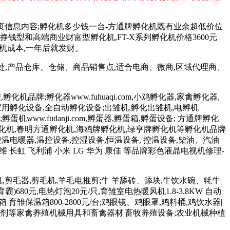
页信息内容;孵化机多少钱一台-方通牌孵化机既有业余超低价位
济实惠挣钱型和高端商业财富型孵化机,FT-X系列孵化机价格3600元
化机成本,一年后就发财。
络处,产品仓库、仓储、商品销售点,适合电商、微商,区域代理商、
化机品牌;孵化器www.fuhuaqi.com,小鸡孵化器,家禽孵化器,
孵化设备,家用孵化设备,全自动孵化设备;出雏机,孵化出雏机,电孵机
;孵蛋机www.fudanji.com,孵蛋器,孵蛋箱,孵蛋设备; 方通牌孵化
孵化机,春明方通孵化机,海鸥牌孵化机,绿亨牌孵化机等孵化机品牌
控温电暖器,温控设备,控湿设备,恒温设备, 控温设备,柴油、汽油
维 长虹 飞利浦 小米 LG 华为 康佳 等品牌彩色液晶电视机修理-
羊毛机,剪毛器,剪毛机,羊毛电推剪;牛 羊舔砖、舔块,牛饮水碗、牦牛|
680元,电热灯泡20元/只,育雏室电热暖风机1.8-3.8KW 自动
育雏保温箱800-2800元/台;鸡眼镜、鸡眼罩,鸡料桶,鸡饮水器|
 和添加剂等家禽养殖机械用具和畜禽器材|畜牧养殖设备;农业机械种植