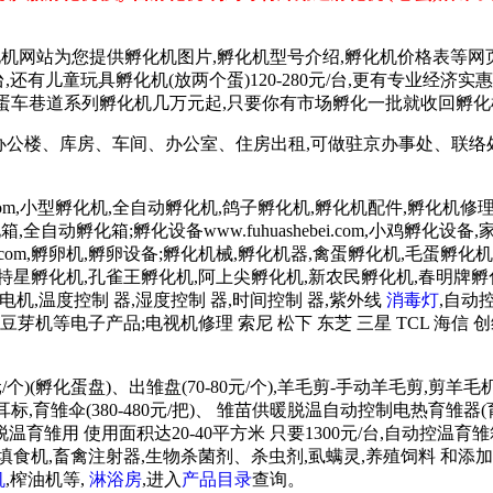
化机网站为您提供孵化机图片,孵化机型号介绍,孵化机价格表等网
0元/台,还有儿童玩具孵化机(放两个蛋)120-280元/台,更有专业经
00元起,蛋车巷道系列孵化机几万元起,只要你有市场孵化一批就收回孵
方米办公楼、库房、车间、办公室、住房出租,可做驻京办事处、联
.com,小型孵化机,全自动孵化机,鸽子孵化机,孵化机配件,孵化机修理,孵
鸡孵化箱,全自动孵化箱;孵化设备www.fuhuashebei.com,小鸡
luanqi.com,孵卵机,孵卵设备;孵化机械,孵化机器,禽蛋孵化机,毛蛋孵化机
天特星孵化机,孔雀王孵化机,阿上尖孵化机,新农民孵化机,春明牌
低速电机,温度控制 器,湿度控制 器,时间控制 器,紫外线
消毒灯
,自动
芽机等电子产品;电视机修理 索尼 松下 东芝 三星 TCL 海信 创
/个)(孵化蛋盘)、出雏盘(70-80元/个),羊毛剪-手动羊毛剪,剪
雏伞(380-480元/把)、 雏苗供暖脱温自动控制电热育雏器(育霸)
雏用 使用面积达20-40平方米 只要1300元/台,自动控温育雏箱 
),填饲机、填食机,畜禽注射器,生物杀菌剂、杀虫剂,虱螨灵,养殖饲料
机
,榨油机等,
淋浴房
,进入
产品目录
查询。