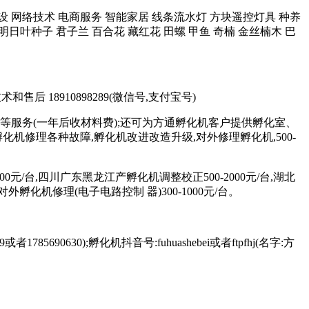
站制作建设 网络技术 电商服务 智能家居 线条流水灯 方块遥控灯具 种养
明日叶种子 君子兰 百合花 藏红花 田螺 甲鱼 奇楠 金丝楠木 巴
术和售后 18910898289(微信号,支付宝号)
等服务(一年后收材料费);还可为方通孵化机客户提供孵化室、
修理各种故障,孵化机改进改造升级,对外修理孵化机,500-
元/台,四川广东黑龙江产孵化机调整校正500-2000元/台,湖北
对外孵化机修理(电子电路控制 器)300-1000元/台。
85690630);孵化机抖音号:fuhuashebei或者ftpfhj(名字:方