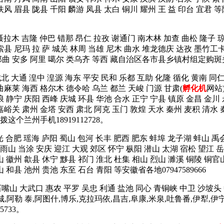
岐山 扶风 眉县 陇县 千阳 麟游 凤县 太白 铜川 耀州 王 益 印
 聂拉木 吉隆 仲巴 错那 昂仁 拉孜 谢通门 南木林 加查 曲松 隆子 
索县 尼玛 拉 萨 城关 林周 当雄 尼木 曲水 堆龙德庆 达孜 墨竹工
 那曲 安多 阿里 噶尔 类乌齐 等西 藏自治区各市县乡镇村组定购斑头
城北 大通 湟中 湟源 海东 平安 民和 乐都 互助 化隆 循化 黄南 
曲麻莱 海西 格尔木 德令哈 乌兰 都兰 天峻 门源 甘肃(
孵化机
网站
浪 静宁 庆阳 西峰 庆城 环县 华池 合水 正宁 宁县 镇原 金昌 金川
嘉峪关 肃州 金塔 安西 肃北 阿克 玉门 敦煌 天水 秦州 麦积 清水 
个兰州手机18919112728。
光 合肥 瑶海 庐阳 蜀山 包河 长丰 肥西 肥东 蚌埠 龙子湖 蚌山 禹
山 当涂 安庆 迎江 大观 郊区 怀宁 枞阳 潜山 太湖 宿松 望江 岳
山 徽州 歙县 休宁 黟县 祁门 淮北 杜集 相山 烈山 濉溪 铜陵 铜官
 和县 池州 贵池 东至 石台 青阳 等安徽省各地07947589666
石嘴山 大武口 惠农 平罗 吴忠 利通 盐池 同心 青铜峡 中卫 沙坡头
塔城,阿勒 泰,阿图什,博乐,克拉玛依,昌吉,阜康,米泉,吐鲁番,伊犁,伊
733。