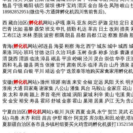
勉县 宁强 略阳 镇巴 留坝 佛坪 宝鸡 渭滨 金台 陈仓 凤翔 
18982852951(微信号-方通牌孵化机四川售前售后)。
西 藏自治区(
孵化机
网站)-萨嘎 康马 亚东 岗巴 萨迦 定结 定日
巴青 比如 嘉黎 聂荣 班戈 申扎 措勤 札达 革吉 日土 改则 措美 
工布江达 米林 墨脱 波密 察隅 朗县 昌都 昌都 江达 察雅 那曲
青海(
孵化机
网站)祁连县 海晏 刚察 海北 西宁 城东 城中 城西 
果洛 玛沁 班玛 甘德 达日 久治 玛多 玉树 杂多 称多 治多 囊谦 
渭 陇西 渭源 临洮 漳县 岷县 平凉 崆峒 泾川 灵台 崇信 华亭 庄
西和 礼县 徽县 两当 张掖 甘州 肃南 民乐 临泽 高台 山丹 酒泉 
夏河 白银 白银 平川 靖远 会宁 迭景泰等地购买家禽家用孵化机拨这
安徽(
孵化机
网站)-滁州 琅琊 南谯 来安 全椒 定远 凤阳 天长 明
淮南 大通 田家庵 谢家集 八公山 潘集 凤台 马鞍山 金家庄 花山 雨
泉 太和 阜南 颍上 界首 亳州 谯城 涡阳 蒙城 利辛 黄山 屯溪 黄
安 金安 裕安 寿县 霍邱 舒城 金寨 霍山 巢湖 居巢 庐江 无为 含山
宁夏自治区(
孵化机
网站)-银川 兴庆 西夏 金凤 永宁 贺兰 灵武 
站) 乌鲁 木齐 和田 昌吉 伊犁 喀什 阿克苏 库尔勒,和田,哈密,
夏新疆自治区各市县乡镇村组要买火鸡雪鸡孵化机拨打13521585