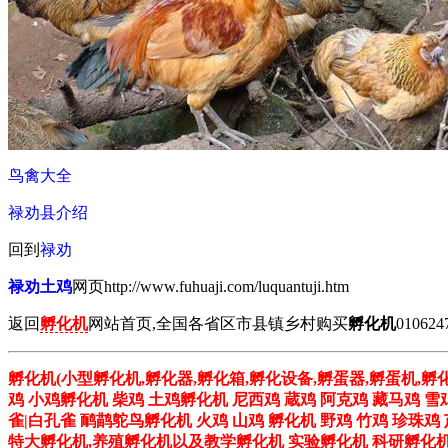
鸟禽大全
禄劝县介绍
回到
禄劝
禄劝土鸡
网页http://www.fuhuaji.com/luquantuji.htm
返回
孵化机
网站首页,全国各省区市县镇乡村购买
孵化机
010624
孵化机(小型孵化机,孵化器,孵化箱,孵化设备,孵蛋器,孵蛋机,孵
鸡 小鸡孵化机 柴鸡 土鸡孵化机 尼西鸡 蔵鸡 阿克鸡 藏马鸡 雪
雀|白孔雀 鸸鹋鸵鸟孵化机 火鸡 山鸡 孵化机 野鸡 竹鸡 珍珠
特大孵化机,养殖孵化机以及教学孵化机 实验孵化机 科研孵化机 