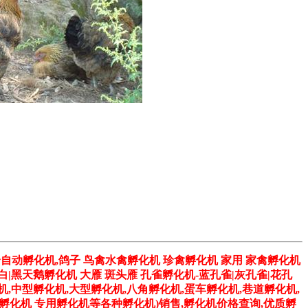
全自动孵化机,鸽子 鸟禽水禽孵化机 珍禽孵化机 家用 家禽孵化机
 白|黑天鹅孵化机 大雁 斑头雁 孔雀孵化机-蓝孔雀|灰孔雀|花孔
机,中型孵化机,大型孵化机,八角孵化机,蛋车孵化机,巷道孵化机,
子孵化机 专用孵化机等各种孵化机)销售,孵化机价格查询,优质孵