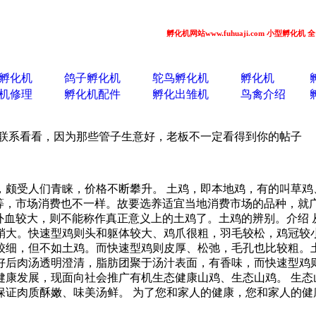
孵化机网站www.fuhuaji.com 小型孵化机 全自动孵化机
孵化机
鸽子孵化机
鸵鸟孵化机
孵化机
机修理
孵化机配件
孵化出雏机
鸟禽介绍
子联系看看，因为那些管子生意好，老板不一定看得到你的帖子
，颇受人们青睐，价格不断攀升。 土鸡，即本地鸡，有的叫草鸡
色等，市场消费也不一样。故要选养适宜当地消费市场的品种，就
外血较大，则不能称作真正意义上的土鸡了。土鸡的辨别。介绍
稍大。快速型鸡则头和躯体较大、鸡爪很粗，羽毛较松，鸡冠较小
细，但不如土鸡。而快速型鸡则皮厚、松弛，毛孔也比较粗。土
好后肉汤透明澄清，脂肪团聚于汤汁表面，有香味，而快速型鸡则
健康发展，现面向社会推广有机生态健康山鸡、生态山鸡。 生态
保证肉质酥嫩、味美汤鲜。 为了您和家人的健康，您和家人的健