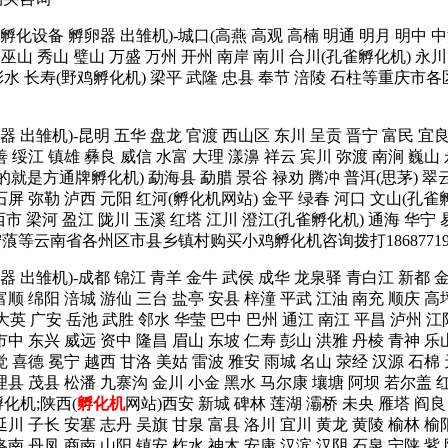
孵化箱 孵化设备 孵卵器 出雏机)-城口(高燕 高观 高楠 明通 明月 明中
巫山 秀山 璧山 万盛 万州 开州 南岸 南川 合川(孔雀孵化机) 永川 
 彭水 长寿(野鸡孵化机) 梁平 武隆 忠县 奉节 涪陵 石柱等重庆市各
 孵卵器 出雏机)-昆明 五华 盘龙 官渡 西山区 东川 呈贡 晋宁 富民 
善 绥江 镇雄 彝良 威信 水富 大理 漾濞 祥云 宾川 弥渡 南涧 巍山
就是方通牌孵化机) 勐海县 勐腊 景谷 禄劝 腾冲 普洱(思茅) 翠云 
 石屏 弥勒 泸西 元阳 红河(孵化机网站) 金平 绿春 河口 文山(孔
市 梁河 盈江 陇川 玉溪 红塔 江川 澄江(孔雀孵化机) 通海 华宁 
 宁蒗等云南省各州区市县乡镇村购买小鸡孵化机咨询拨打1868771
 孵卵器 出雏机)-成都 锦江 青羊 金牛 武侯 成华 龙泉驿 青白江 新都
富顺 绵阳 涪城 游仙 三台 盐亭 安县 梓潼 平武 江油 南充 顺庆 高
大英 广安 岳池 武胜 邻水 华莹 巴中 巴州 通江 南江 平昌 泸州 江
市中 东兴 威远 资中 隆昌 眉山 东坡 仁寿 彭山 洪雅 丹棱 青神 乐
觉 喜德 冕宁 越西 甘洛 美姑 雷波 雅安 雨城 名山 荥经 汉源 石棉
理县 茂县 松潘 九寨沟 金川 小金 黑水 马尔康 壤塘 阿坝 若尔盖 红
化机;陕西(
孵化机
网站)西安 新城 碑林 莲湖 灞桥 未央 雁塔 阎良
延川 子长 安塞 志丹 吴旗 甘泉 富县 洛川 宜川 黄龙 黄陵 榆林 榆
洛南 丹凤 商南 山阳 镇安 柞水 神木 安康 汉滨 汉阴 石泉 宁陕 紫