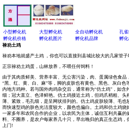
小型孵化机
大型孵化机
全自动孵化机
孔雀
孵化机价格
孵化机图片
孵化机品牌
孵化
禄劝土鸡
禄劝本地就盛产土鸡 ，你也可以直接到县城比较大的几家管
正宗禄劝土鸡蛋，山林放养，不喂任何饲料！
由于其肉质鲜美、营养丰富、无公害污染，肉、蛋属绿色食品
“黑、红、黄、白、麻”等，脚的皮肤也有黄色、黑色、灰白
内地方鸡种。若与国外肉鸡杂交后，通常称为“仿土鸡”，如含
细；冠大直立、色泽鲜艳。仿土鸡接近土鸡，但鸡爪稍粗、头
薄、紧致，毛孔细，是呈网状排列的。仿土鸡皮肤较薄、毛也较
而快速型鸡的肤色光洁度较大，颜色也偏白。土鸡和仿土鸡烧
一家多年和农民合作的企业，以农民为主体，诚信互利共赢的
料、不圈养，是农户每家养几十只，早出晚归的真正生态鸡，
上门!