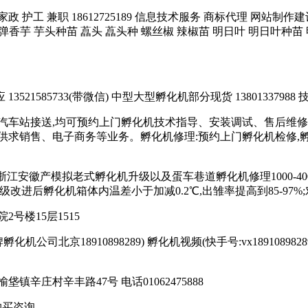
务 家政 护工 兼职 18612725189 信息技术服务 商标代理 网
炮弹香芋 芋头种苗 藠头 藠头种 螺丝椒 辣椒苗 明日叶 明日叶种苗 
21585733(带微信) 中型大型孵化机部分现货 13801337988 技
汽车站接送,均可预约上门孵化机技术指导、安装调试、售后维修
求销售、电子商务等业务。孵化机修理:预约上门孵化机检修,孵化机
苏浙江安徽产模拟老式孵化机升级以及蛋车巷道孵化机修理1000-4000
;升级改进后孵化机箱体内温差小于加减0.2℃,出雏率提高到85-97%;
号楼15层1515
司北京18910898289) 孵化机视频(快手号:vx18910898289或者17
庄村辛丰路47号 电话01062475888
购买咨询