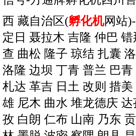
西 藏自治区(
孵化机
网站)
定日 聂拉木 吉隆 仲巴 错
查 曲松 隆子 琼结 扎囊 
洛隆 边坝 丁青 普兰 巴青
札达 革吉 日土 改则 措美 
雄 尼木 曲水 堆龙德庆 达
孜 白朗 仁布 山南 乃东 
林 墨脱 波密 察隅 朗县 