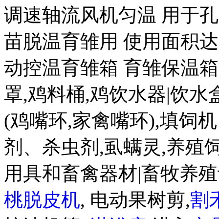
调速轴流风机匀温 用于孔
苗脱温育雏用 使用面积达20
动控温育雏箱 育雏保温箱80
罩,鸡料桶,鸡饮水器|饮水盒|
(鸡嘴环,家禽嘴环),填饲
剂、杀虫剂,虱螨灵,养殖
用具和畜禽器材|畜牧养殖
桃脱皮机
, 电动果树剪,
割