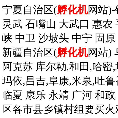
宁夏自治区(
孵化机
网站)
灵武 石嘴山 大武口 惠农 
峡 中卫 沙坡头 中宁 固原
新疆自治区(
孵化机
网站)
阿克苏 库尔勒,和田,哈密,
玛依,昌吉,阜康,米泉,吐鲁
临夏 康乐 永靖 广河 和
区各市县乡镇村组要买火