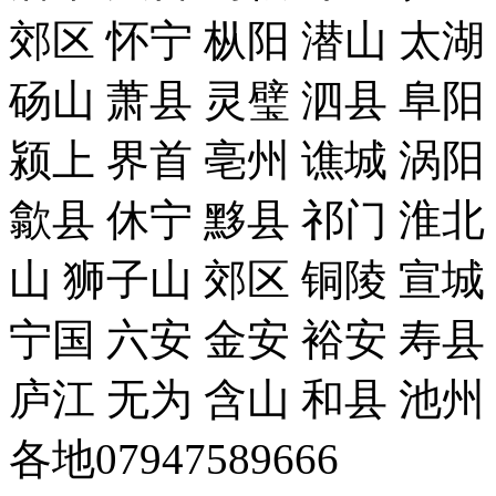
郊区 怀宁 枞阳 潜山 太湖
砀山 萧县 灵璧 泗县 阜阳
颍上 界首 亳州 谯城 涡阳
歙县 休宁 黟县 祁门 淮北
山 狮子山 郊区 铜陵 宣城
宁国 六安 金安 裕安 寿县
庐江 无为 含山 和县 池州
各地07947589666