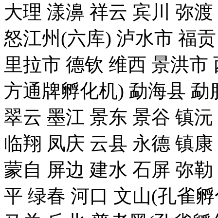
大理 漾濞 祥云 宾川 弥渡
怒江州(六库) 泸水市 福贡
里拉市 德钦 维西 景洪
方通牌孵化机) 勐海县 勐腊
翠云 墨江 景东 景谷 镇沅
临翔 凤庆 云县 永德 镇康
蒙自 屏边 建水 石屏 弥勒
平 绿春 河口 文山(孔雀