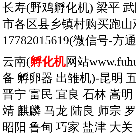
长寿(野鸡孵化机) 梁平 
市各区县乡镇村购买跑山
17782015619(微信
云南(
孵化机
网站www.fuh
备 孵卵器 出雏机)-昆明 
晋宁 富民 宜良 石林 嵩明
靖 麒麟 马龙 陆良 师宗 
昭阳 鲁甸 巧家 盐津 大关