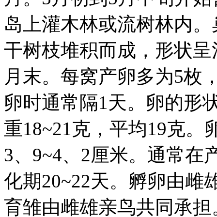
岛上灌木林或流树林内。
干树枝堆积而成，形状呈
月末。每窝产卵多为5枚，
卵时通常隔1天。卵的形
重18~21克，平均19克
3、9~4、2厘米。通常
化期20~22天。孵卵由
育雏由雌雄亲鸟共同承担