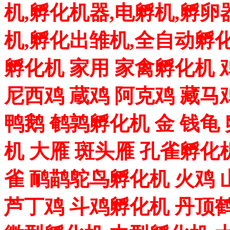
机,孵化机器,电孵机,孵卵
机,孵化出雏机,全自动孵化
孵化机 家用 家禽孵化机 
尼西鸡 蔵鸡 阿克鸡 藏马
鸭鹅 鹌鹑孵化机 金 钱龟
机 大雁 斑头雁 孔雀孵化
雀 鸸鹋鸵鸟孵化机 火鸡 
芦丁鸡 斗鸡孵化机 丹顶