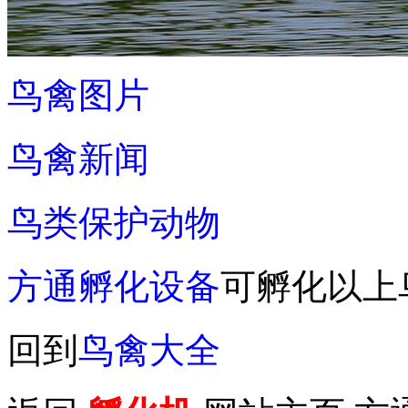
鸟禽图片
鸟禽新闻
鸟类保护动物
方通孵化设备
可孵化以上
回到
鸟禽大全