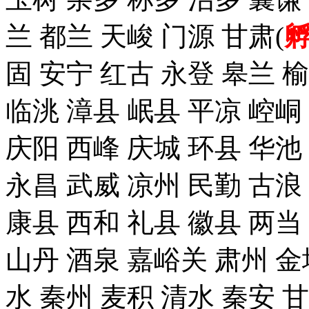
兰 都兰 天峻 门源 甘肃(
固 安宁 红古 永登 皋兰 榆
临洮 漳县 岷县 平凉 崆峒
庆阳 西峰 庆城 环县 华池
永昌 武威 凉州 民勤 古浪
康县 西和 礼县 徽县 两当
山丹 酒泉 嘉峪关 肃州 金
水 秦州 麦积 清水 秦安 