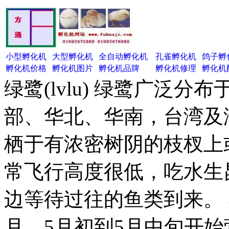
小型孵化机
大型孵化机
全自动孵化机
孔雀孵化机
鸽子孵
孵化机价格
孵化机图片
孵化机品牌
孵化机修理
孵化机
绿鹭(lvlu) 绿鹭广泛
部、华北、华南，台湾及
栖于有浓密树阴的枝杈上
常飞行高度很低，吃水生
边等待过往的鱼类到来。 
月。5月初到5月中旬开