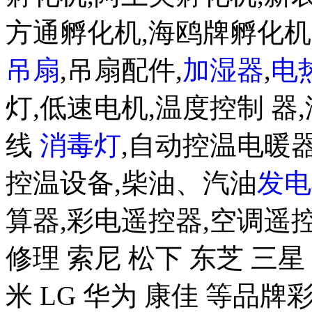
方通孵化机,海鸥牌孵化
吊扇
,吊扇配件,
加湿器
,
电
灯,低速电机,温度控制 器,
线
消毒灯
,自动控温电暖器
控温设备,柴油、汽油
发电
算器,彩电遥控器,空调遥
修理 索尼 松下 东芝 三星 
米 LG 华为 康佳 等品