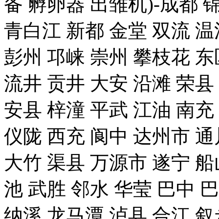
备 孵卵器 出雏机)-成都 
青白江 新都 金堂 双流 温
彭州 邛崃 崇州 攀枝花 东
流井 贡井 大安 沿滩 荣县
安县 梓潼 平武 江油 南充
仪陇 西充 阆中 达州市 通
大竹 渠县 万源市 遂宁 船
池 武胜 邻水 华莹 巴中 
纳溪 龙马潭 泸县 合江 叙