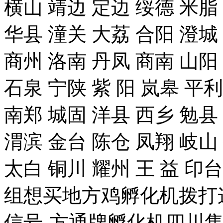
横山 靖边 定边 绥德 米脂
华县 潼关 大荔 合阳 澄城
商州 洛南 丹凤 商南 山阳
石泉 宁陕 紫 阳 岚皋 平
南郑 城固 洋县 西乡 勉县
渭滨 金台 陈仓 凤翔 岐山
太白 铜川 耀州 王 益 
组想买地方鸡孵化机拨打这个手
信号-方通牌孵化机四川售