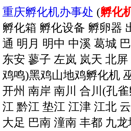
重庆孵化机办事处
(
孵化
孵化箱 孵化设备 孵卵器 出
通 明月 明中 中溪 葛城 
东安 蓼子 左岚 岚天 北屏
鸡鸣)黑鸡山地鸡孵化机 巫
开州 南岸 南川 合川(孔雀
江 黔江 垫江 江津 江北 
大足 巴南 潼南 丰都 九龙