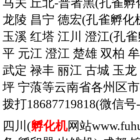
马关 丘北-普者黑(孔雀孵化
龙陵 昌宁 德宏(孔雀孵化机
玉溪 红塔 江川 澄江(孔雀
平 元江 澄江 楚雄 双柏 
武定 禄丰 丽江 古城 玉
坪 宁蒗等云南省各州区
拨打18687719818(
四川(
孵化机
网站www.fuh