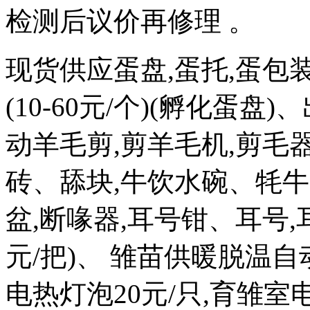
检测后议价再修理 。
现货供应蛋盘,蛋托,蛋包
(10-60元/个)(孵化蛋盘)
动羊毛剪,剪羊毛机,剪毛器
砖、舔块,牛饮水碗、牦牛
盆,断喙器,耳号钳、耳号,耳
元/把)、 雏苗供暖脱温自
电热灯泡20元/只,育雏室电热