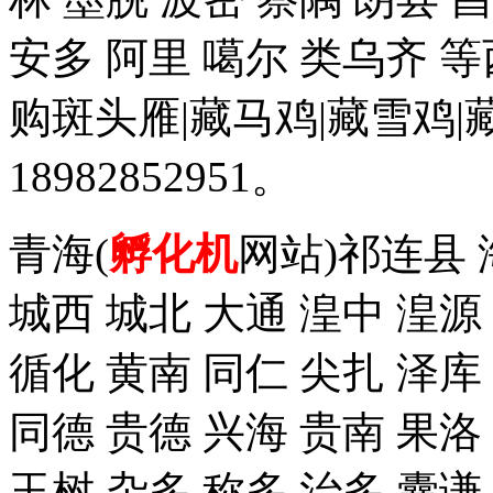
安多 阿里 噶尔 类乌齐 
购斑头雁|藏马鸡|藏雪鸡
18982852951。
青海(
孵化机
网站)祁连县 
城西 城北 大通 湟中 湟源
循化 黄南 同仁 尖扎 泽
同德 贵德 兴海 贵南 果洛
玉树 杂多 称多 治多 囊谦