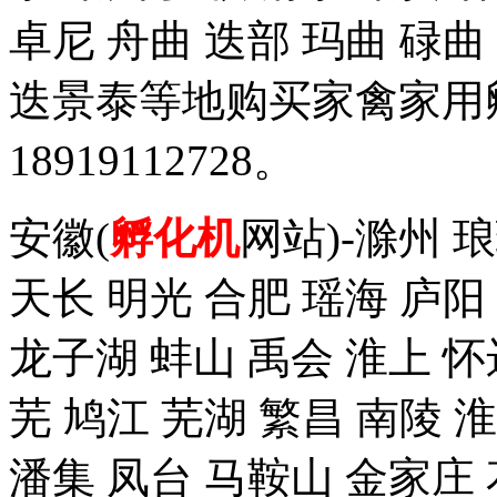
卓尼 舟曲 迭部 玛曲 碌曲
迭景泰等地购买家禽家用
18919112728。
安徽(
孵化机
网站)-滁州 
天长 明光 合肥 瑶海 庐阳
龙子湖 蚌山 禹会 淮上 怀
芜 鸠江 芜湖 繁昌 南陵 
潘集 凤台 马鞍山 金家庄 