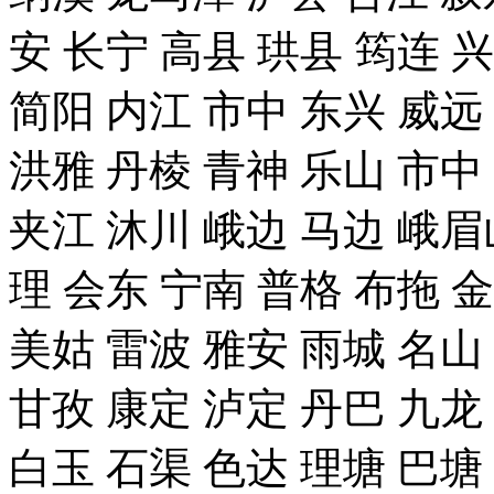
安 长宁 高县 珙县 筠连 
简阳 内江 市中 东兴 威远
洪雅 丹棱 青神 乐山 市中
夹江 沐川 峨边 马边 峨眉
理 会东 宁南 普格 布拖 
美姑 雷波 雅安 雨城 名山
甘孜 康定 泸定 丹巴 九龙
白玉 石渠 色达 理塘 巴塘