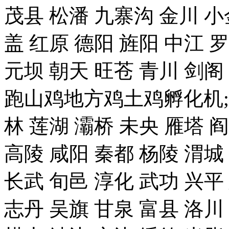
茂县 松潘 九寨沟 金川 小
盖 红原 德阳 旌阳 中江 
元坝 朝天 旺苍 青川 剑
跑山鸡地方鸡土鸡孵化机;
林 莲湖 灞桥 未央 雁塔 
高陵 咸阳 秦都 杨陵 渭城
长武 旬邑 淳化 武功 兴平
志丹 吴旗 甘泉 富县 洛川