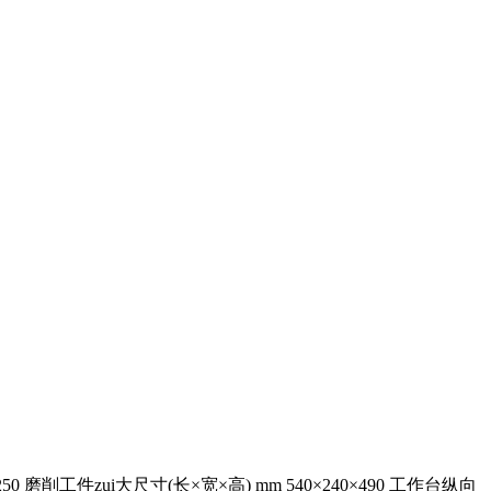
ui大尺寸(长×宽×高) mm 540×240×490 工作台纵向