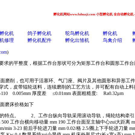
孵化机网站www.fuhuaji.com 小型孵化机 全自动孵化机 小鸡
孵化机
鸽子孵化机
鸵鸟孵化机
孵化机
机修理
孵化机配件
孵化出雏机
鸟禽介绍
.com
)
到要求的平整度，根据工作台形状可分为矩形工作台和圆形工作
端面磨削，也可用于活塞环、气门座、阀片及其他圆形和异形工
式，皮带辊轮送料，连续磨削的工艺方法，并可配有自动上料提升机
0 0.005mm 厚度差 ≤0.01mm 表面粗糙度: Ra0.32μm
平面磨床价格如下
作简便的特点。 2、工作台纵向导轨采用滚动导轨，绳轮结构牵引，
 mm 500 工作台横向移动量 mm 190 工作台面至主轴中心zui大距离 
/min 3-23 前后手轮进刀量 mm 0.02/格 2.5/圈上下手轮进刀量 mm 0
却泵 Kw 0.4 数显系统zui小显值 mm 机床外形尺寸(长×宽×高) mm 155