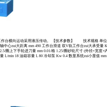
动采用液压传动。 【技术参数】 技术规格 单位 MY3060 磨削
心zui大距离 mm 490 工作台滑道 双V轨工作台zui大承受量 Kg 2
 2.5/圈上下手轮进刀量 mm 0.01/格 1.25/圈砂轮尺寸 (外径×宽度×内径 )
大流量 L/min 18 油箱容量 L 80 冷却泵 Kw 0.4 数显系统zui小显值