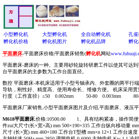
小型孵化机
大型孵化机
全自动孵化机
孔雀
孵化机价格
孵化机图片
孵化机品牌
孵化
平面磨床
-平面磨床价格|平面磨床销售(
孵化机
网站
www.fuhuaji
平面磨床-磨床的一种。主要用砂轮旋转研磨工件以使其可达
台平面磨床的主参数为工作台面直径。
数控 平面磨床-本机床适用于小型号轴承内、外套圈的两平行
导轨，刚性好、精度高、使用寿命长、维修方便。 机床采用贯穿
行度（工作直径）≤50 0.002mm 50-80 0.003mm 80-11
平面磨床厂家销售,小型平面磨床图片及介绍,平面磨床、液压
M618平面磨床
,价格:10500.00 1、具有结构紧凑，操
件zui大尺寸(长×宽×高) mm 500×190×335 工作台纵向移动量
尺寸 (长×宽) mm 460×180 工作台T型槽 mm×n 12×1 工作台速度 m
主轴转速 50Hz rpm 2850 调频电机 0-6000 主轴电机 Kw 1.1 冷