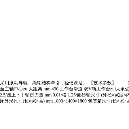
导轨，绳轮结构牵引，轻便灵活。 【技术参数】 技术规格 M250 
主轴中心zui大距离 mm 490 工作台滑道 双V轨工作台zui大承受量 K
 2.5/圈上下手轮进刀量 mm 0.01/格 1.25/圈砂轮尺寸 (外径×宽度×内径 )
外形尺寸(长×宽×高) mm 1800×1400×1800 包装箱尺寸(长×宽×高) m