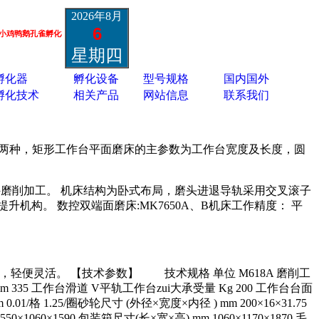
2026年8月
6
鸭鹅孔雀孵化机 鸵鸟黑天鹅孵化机 蛋类胚胎疫苗孵化机 13801337988
星期四
孵化器
孵化设备
型号规格
国内国外
孵化技术
相关产品
网站信息
联系我们
台两种，矩形工作台平面磨床的主参数为工作台宽度及长度，圆
件磨削加工。 机床结构为卧式布局，磨头进退导轨采用交叉滚子
构。 数控双端面磨床:MK7650A、B机床工作精度： 平
轻便灵活。 【技术参数】 技术规格 单位 M618A 磨削工
mm 335 工作台滑道 V平轨工作台zui大承受量 Kg 200 工作台台面
.01/格 1.25/圈砂轮尺寸 (外径×宽度×内径 ) mm 200×16×31.75
0×1060×1590 包装箱尺寸(长×宽×高) mm 1060×1170×1870 毛