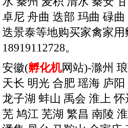
水 秦州 麦积 清水 秦安 
卓尼 舟曲 迭部 玛曲 碌曲
迭景泰等地购买家禽家用
18919112728。
安徽(
孵化机
网站)-滁州 
天长 明光 合肥 瑶海 庐阳
龙子湖 蚌山 禹会 淮上 怀
芜 鸠江 芜湖 繁昌 南陵 