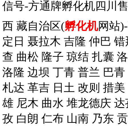
信号-方通牌孵化机四川售
西 藏自治区(
孵化机
网站)
定日 聂拉木 吉隆 仲巴 错
查 曲松 隆子 琼结 扎囊 
洛隆 边坝 丁青 普兰 巴青
札达 革吉 日土 改则 措美 
雄 尼木 曲水 堆龙德庆 达
孜 白朗 仁布 山南 乃东 