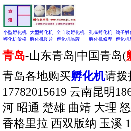
小型孵化机
大型孵化机
全自动孵化机
孔雀孵化机
鸽子孵
孵化机价格
孵化机图片
孵化机品牌
孵化机修理
孵化机
青岛
-山东青岛|中国青岛(
青岛各地购买
孵化机
请拨打
17782015619 云南昆明1
河 昭通 楚雄 曲靖 大理 
香格里拉 西双版纳 玉溪 18