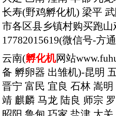
长寿(野鸡孵化机) 梁平 
市各区县乡镇村购买跑山
17782015619(微信
云南(
孵化机
网站www.fuh
备 孵卵器 出雏机)-昆明 
晋宁 富民 宜良 石林 嵩明
靖 麒麟 马龙 陆良 师宗 
昭阳 鲁甸 巧家 盐津 大关