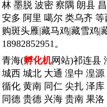
林 墨脱 波密 察隅 朗县 
安多 阿里 噶尔 类乌齐 
购斑头雁|藏马鸡|藏雪鸡
18982852951。
青海(
孵化机
网站)祁连县 
城西 城北 大通 湟中 湟源
循化 黄南 同仁 尖扎 泽
同德 贵德 兴海 贵南 果洛