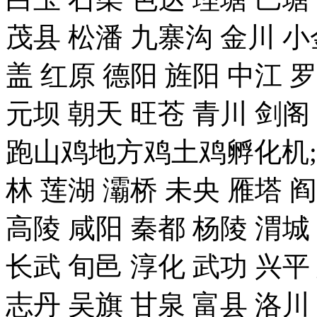
茂县 松潘 九寨沟 金川 小
盖 红原 德阳 旌阳 中江 
元坝 朝天 旺苍 青川 剑
跑山鸡地方鸡土鸡孵化机;
林 莲湖 灞桥 未央 雁塔 
高陵 咸阳 秦都 杨陵 渭城
长武 旬邑 淳化 武功 兴平
志丹 吴旗 甘泉 富县 洛川