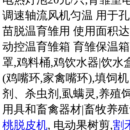
调速轴流风机匀温 用于孔
苗脱温育雏用 使用面积达20
动控温育雏箱 育雏保温箱80
罩,鸡料桶,鸡饮水器|饮水盒|
(鸡嘴环,家禽嘴环),填饲
剂、杀虫剂,虱螨灵,养殖
用具和畜禽器材|畜牧养殖
桃脱皮机
, 电动果树剪,
割