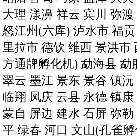
大理 漾濞 祥云 宾川 弥渡
怒江州(六库) 泸水市 福贡
里拉市 德钦 维西 景洪
方通牌孵化机) 勐海县 勐腊
翠云 墨江 景东 景谷 镇沅
临翔 凤庆 云县 永德 镇康
蒙自 屏边 建水 石屏 弥勒
平 绿春 河口 文山(孔雀