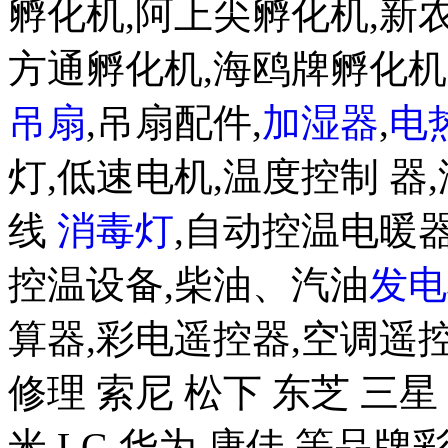
孵化机,阿上尖孵化机,新
方通孵化机,海鸥牌孵化
吊扇
,吊扇配件,
加湿器
,
电
灯,低速电机,温度控制 器,
线
消毒灯
,自动控温电暖器
控温设备,柴油、汽油
发电
算器,彩电遥控器,空调遥
修理 索尼 松下 东芝 三星 
米 LG 华为 康佳 等品