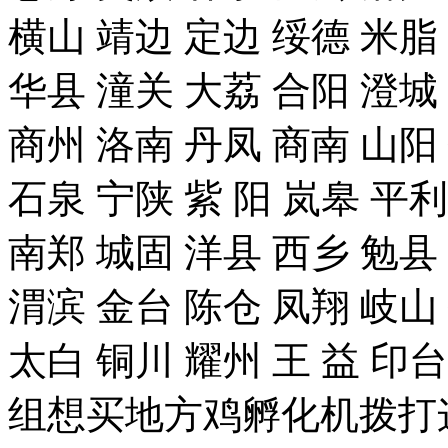
横山 靖边 定边 绥德 米脂
华县 潼关 大荔 合阳 澄城
商州 洛南 丹凤 商南 山阳
石泉 宁陕 紫 阳 岚皋 平
南郑 城固 洋县 西乡 勉县
渭滨 金台 陈仓 凤翔 岐山
太白 铜川 耀州 王 益 
组想买地方鸡孵化机拨打这个手