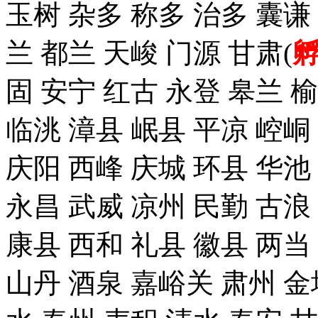
玉树 杂多 称多 治多 囊谦
兰 都兰 天峻 门源 甘肃(
固 安宁 红古 永登 皋兰 榆
临洮 漳县 岷县 平凉 崆峒
庆阳 西峰 庆城 环县 华池
永昌 武威 凉州 民勤 古浪
康县 西和 礼县 徽县 两当
山丹 酒泉 嘉峪关 肃州 金