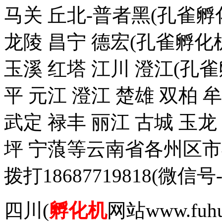
马关 丘北-普者黑(孔雀孵化
龙陵 昌宁 德宏(孔雀孵化机
玉溪 红塔 江川 澄江(孔雀
平 元江 澄江 楚雄 双柏 
武定 禄丰 丽江 古城 玉
坪 宁蒗等云南省各州区
拨打18687719818(
四川(
孵化机
网站www.fuh