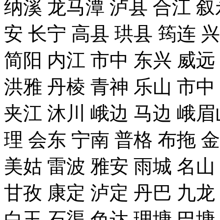
纳溪 龙马潭 泸县 合江 叙
安 长宁 高县 珙县 筠连 
简阳 内江 市中 东兴 威远
洪雅 丹棱 青神 乐山 市中
夹江 沐川 峨边 马边 峨眉
理 会东 宁南 普格 布拖 
美姑 雷波 雅安 雨城 名山
甘孜 康定 泸定 丹巴 九龙
白玉 石渠 色达 理塘 巴塘