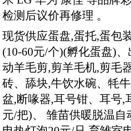
检测后议价再修理 。
现货供应蛋盘,蛋托,蛋包
(10-60元/个)(孵化蛋盘)
动羊毛剪,剪羊毛机,剪毛器
砖、舔块,牛饮水碗、牦牛
盆,断喙器,耳号钳、耳号,耳
元/把)、 雏苗供暖脱温自
电热灯泡20元/只,育雏室电热