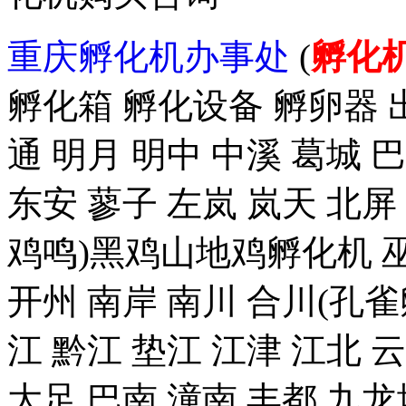
重庆孵化机办事处
(
孵化
孵化箱 孵化设备 孵卵器 出
通 明月 明中 中溪 葛城 
东安 蓼子 左岚 岚天 北屏
鸡鸣)黑鸡山地鸡孵化机 巫
开州 南岸 南川 合川(孔雀
江 黔江 垫江 江津 江北 
大足 巴南 潼南 丰都 九龙