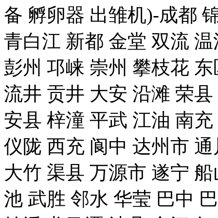
备 孵卵器 出雏机)-成都 
青白江 新都 金堂 双流 温
彭州 邛崃 崇州 攀枝花 东
流井 贡井 大安 沿滩 荣县
安县 梓潼 平武 江油 南充
仪陇 西充 阆中 达州市 通
大竹 渠县 万源市 遂宁 船
池 武胜 邻水 华莹 巴中 