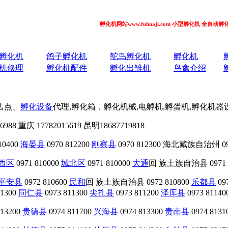
孵化机网站www.fuhuaji.com 小型孵化机 全自动孵化机 小鸡
孵化机
鸽子孵化机
鸵鸟孵化机
孵化机
机修理
孵化机配件
孵化出雏机
鸟禽介绍
售点、
孵化设备
代理,孵化箱，孵化机械,电孵机,孵蛋机,孵化机
88 重庆 17782015619 昆明18687719818
10400
海晏县
0970 812200
刚察县
0970 812300 海北藏族自治州 097
西区
0971 810000
城北区
0971 810000
大通
回 族土族自治县 0971 8
平安县
0972 810600
民和
回 族土族自治县 0972 810800
乐都县
09
1300
同仁县
0973 811300
尖扎县
0973 811200
泽库县
0973 81140
813200
贵德县
0974 811700
兴海县
0974 813300
贵南县
0974 8131