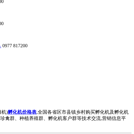
00
00
县
0977 817200
机)
孵化机价格表
,全国各省区市县镇乡村购买孵化机及孵化机
孔雀群、珍禽群、种植养殖群、孵化机客户群等技术交流,营销信息平