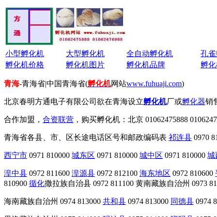
小型孵化机
大型孵化机
全自动孵化机
孔雀
孵化机价格
孵化机图片
孵化机品牌
孵化
青海
-青海省|中国青海省(
孵化机
网站
www.fuhuaji.com
)
北京春明方通电子有限公司欲在青海设立
孵化机
厂或
孵化器
销
合作加盟，
合资联营
，购买孵化机：北京 01062475888 010624769
青海省各县、市、区长途电话区号和邮政编码表
祁连县
0970 8
西宁市
0971 810000
城东区
0971 810000
城中区
0971 810000
城
湟中县
0972 811600
湟源县
0972 812100
海东地区
0972 810600
810900
循化
撒拉族自治县 0972 811100 黄南藏族自治州 0973 81
海南藏族自治州 0974 813000
共和县
0974 813000
同德县
0974 