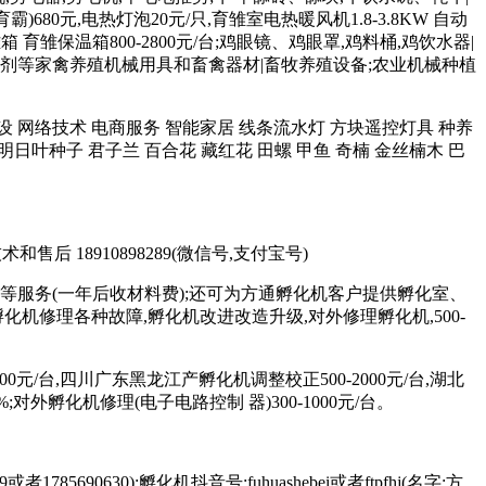
680元,电热灯泡20元/只,育雏室电热暖风机1.8-3.8KW 自动
育雏保温箱800-2800元/台;鸡眼镜、鸡眼罩,鸡料桶,鸡饮水器|
 和添加剂等家禽养殖机械用具和畜禽器材|畜牧养殖设备;农业机械种植
站制作建设 网络技术 电商服务 智能家居 线条流水灯 方块遥控灯具 种养
明日叶种子 君子兰 百合花 藏红花 田螺 甲鱼 奇楠 金丝楠木 巴
术和售后 18910898289(微信号,支付宝号)
等服务(一年后收材料费);还可为方通孵化机客户提供孵化室、
修理各种故障,孵化机改进改造升级,对外修理孵化机,500-
元/台,四川广东黑龙江产孵化机调整校正500-2000元/台,湖北
;对外孵化机修理(电子电路控制 器)300-1000元/台。
85690630);孵化机抖音号:fuhuashebei或者ftpfhj(名字:方