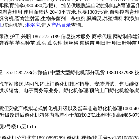
雏伞(380-480元/把)、 雏苗供暖脱温自动控制电热育雏器(育霸)
用,使用面积达 20-40平方米,只要1300元/台,自动控温育雏箱 
),填饲机、填食机,畜禽注射器,生物杀菌剂、杀虫剂,虱螨灵,养殖饲料
机
,榨油机等,
淋浴房
,进入
产品目录
查询。
务 家政 护工 兼职 18612725189 信息技术服务 商标代理 网
炮弹香芋 芋头种苗 藠头 藠头种 螺丝椒 辣椒苗 明日叶 明日叶种苗 
21585733(带微信) 中型大型孵化机部分现货 13801337988 技
汽车站接送,均可预约上门孵化机技术指导、安装调试、售后维修
求销售、电子商务等业务。孵化机修理:预约上门孵化机检修,孵化机
苏浙江安徽产模拟老式孵化机升级以及蛋车巷道孵化机修理1000-4000
台;升级改进后孵化机箱体内温差小于加减0.2℃,出雏率提高到85-97%
号楼15层1515
司北京18910898289) 孵化机视频(快手号:vx18910898289或者17