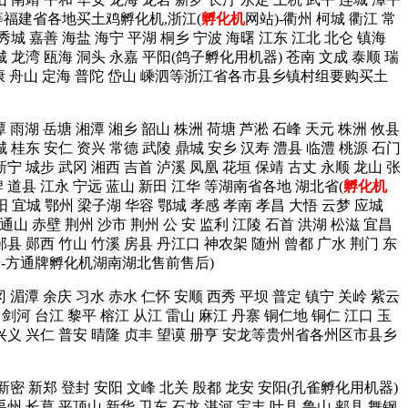
建阳等福建省各地买土鸡孵化机,浙江(
孵化机
网站)-衢州 柯城 衢江 常
 秀城 嘉善 海盐 海宁 平湖 桐乡 宁波 海曙 江东 江北 北仑 镇海
鹿城 龙湾 瓯海 洞头 永嘉 平阳(鸽子孵化用机器) 苍南 文成 泰顺 瑞
阳 永康 舟山 定海 普陀 岱山 嵊泗等浙江省各市县乡镇村组要购买土
潭 雨湖 岳塘 湘潭 湘乡 韶山 株洲 荷塘 芦淞 石峰 天元 株洲 攸县
城 桂东 安仁 资兴 常德 武陵 鼎城 安乡 汉寿 澧县 临澧 桃源 石门
新宁 城步 武冈 湘西 吉首 泸溪 凤凰 花垣 保靖 古丈 永顺 龙山 张
牌 道县 江永 宁远 蓝山 新田 江华 等湖南省各地 湖北省(
孵化机
阳 宜城 鄂州 梁子湖 华容 鄂城 孝感 孝南 孝昌 大悟 云梦 应城
 通山 赤壁 荆州 沙市 荆州 公 安 监利 江陵 石首 洪湖 松滋 宜昌
郧县 郧西 竹山 竹溪 房县 丹江口 神农架 随州 曾都 广水 荆门 东
信号-方通牌孵化机湖南湖北售前售后)
冈 湄潭 余庆 习水 赤水 仁怀 安顺 西秀 平坝 普定 镇宁 关岭 紫云
 剑河 台江 黎平 榕江 从江 雷山 麻江 丹寨 铜仁地 铜仁 江口 玉
西 兴义 兴仁 普安 晴隆 贞丰 望谟 册亨 安龙等贵州省各州区市县乡
 新密 新郑 登封 安阳 文峰 北关 殷都 龙安 安阳(孔雀孵化用机器)
禹州 长葛 平顶山 新华 卫东 石龙 湛河 宝丰 叶县 鲁山 郏县 舞钢