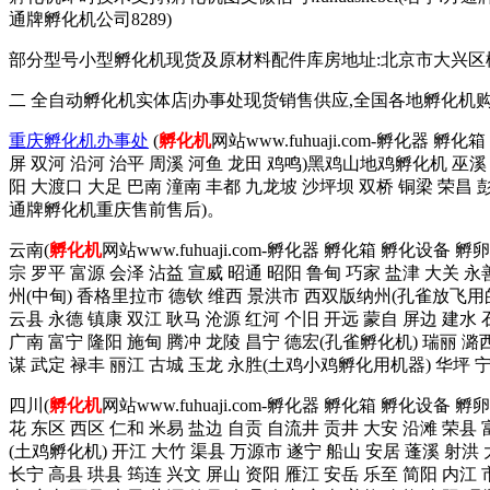
通牌孵化机公司8289)
部分型号小型孵化机现货及原材料配件库房地址:北京市大兴区榆垡镇辛
二 全自动孵化机实体店|办事处现货销售供应,全国各地孵化机
重庆孵化机办事处
(
孵化机
网站www.fuhuaji.com-孵化器 
屏 双河 沿河 治平 周溪 河鱼 龙田 鸡鸣)黑鸡山地鸡孵化机 巫溪 
阳 大渡口 大足 巴南 潼南 丰都 九龙坡 沙坪坝 双桥 铜梁 荣昌
通牌孵化机重庆售前售后)。
云南(
孵化机
网站www.fuhuaji.com-孵化器 孵化箱 孵化设备
宗 罗平 富源 会泽 沾益 宣威 昭通 昭阳 鲁甸 巧家 盐津 大关 永
州(中甸) 香格里拉市 德钦 维西 景洪市 西双版纳州(孔雀放飞用的
云县 永德 镇康 双江 耿马 沧源 红河 个旧 开远 蒙自 屏边 建水
广南 富宁 隆阳 施甸 腾冲 龙陵 昌宁 德宏(孔雀孵化机) 瑞丽 潞西
谋 武定 禄丰 丽江 古城 玉龙 永胜(土鸡小鸡孵化用机器) 华坪
四川(
孵化机
网站www.fuhuaji.com-孵化器 孵化箱 孵化设备
花 东区 西区 仁和 米易 盐边 自贡 自流井 贡井 大安 沿滩 荣县 
(土鸡孵化机) 开江 大竹 渠县 万源市 遂宁 船山 安居 蓬溪 射洪 
长宁 高县 珙县 筠连 兴文 屏山 资阳 雁江 安岳 乐至 简阳 内江 