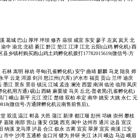
 中溪 葛城 巴山 厚坪 坪坝 修齐 庙坝 咸宜 东安 蓼子 左岚 岚天 北
渝中 渝北 北碚 綦江 黔江 垫江 江津 江北 云阳(山鸡 孵化机) 酉
区县乡镇村购买跑山鸡土鸡孵化机拨打17782015619(微信号-方
宜良 石林 嵩明 禄劝 寻甸(孔雀孵化机) 安宁 曲靖 麒麟 马龙 陆良 师
 永平 云龙 洱源 剑川 怒江州(六库) 泸水市 福贡 贡山 兰坪 迪庆
墨江 景东 景谷 镇沅 江城 孟连 澜沧 西盟 南涧 临沧 临翔 凤庆
雀孵化机用方通) 砚山 西畴 麻栗坡 马关 丘北-普者黑(孔雀孵化机)
易门 峨山 新平 元江 澄江 楚雄 双柏 牟定 南华 姚安 大姚 永仁 元
9818(微信号-方通牌孵化机云南售前售后)。
 金堂 双流 温江 郫县 大邑 蒲江 新津 都江堰 彭州 邛崃 崇州 攀枝
坪 嘉陵 南部 营山 蓬安 仪陇 西充 阆中 达州市 通川 达县 宣汉
阳 纳溪 龙马潭 泸县 合江 叙永 古蔺 宜宾 翠屏 宜宾 南溪 江安
山 市中 沙湾 五通桥 金口河 犍为 井研 夹江 沐川 峨边 马边 峨眉