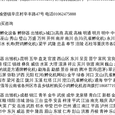
庄村辛丰路47号 电话01062475888
购买咨询
孵化箱 孵化设备 孵卵器 出雏机)-城口(高燕 高观 高楠 明通 明月 明中
巫山 秀山 璧山 万盛 万州 开州 南岸 南川 合川(孔雀孵化机) 永川 
 彭水 长寿(野鸡孵化机) 梁平 武隆 忠县 奉节 涪陵 石柱等重庆市各
 孵卵器 出雏机)-昆明 五华 盘龙 官渡 西山区 东川 呈贡 晋宁 富民 
善 绥江 镇雄 彝良 威信 水富 大理 漾濞 祥云 宾川 弥渡 南涧 巍山
就是方通牌孵化机) 勐海县 勐腊 景谷 禄劝 腾冲 普洱(思茅) 翠云 
 石屏 弥勒 泸西 元阳 红河(孵化机网站) 金平 绿春 河口 文山(孔
市 梁河 盈江 陇川 玉溪 红塔 江川 澄江(孔雀孵化机) 通海 华宁 
 宁蒗等云南省各州区市县乡镇村购买小鸡孵化机咨询拨打1868771
 孵卵器 出雏机)-成都 锦江 青羊 金牛 武侯 成华 龙泉驿 青白江 新都
富顺 绵阳 涪城 游仙 三台 盐亭 安县 梓潼 平武 江油 南充 顺庆 高
大英 广安 岳池 武胜 邻水 华莹 巴中 巴州 通江 南江 平昌 泸州 江
市中 东兴 威远 资中 隆昌 眉山 东坡 仁寿 彭山 洪雅 丹棱 青神 乐