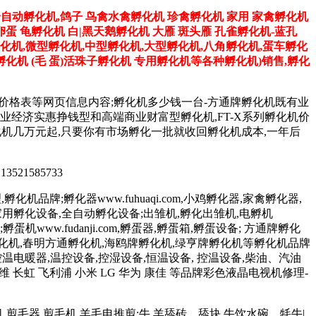
全自动孵化机,鸽子 鸟禽水禽孵化机 珍禽孵化机 家用 家禽孵化机
卵蛋 龟孵化机 白|黑天鹅孵化机 大雁 斑头雁 孔雀孵化机-蓝孔
孵化机,微型孵化机,中型孵化机,大型孵化机,八角孵化机,蛋车孵化
化机 (毛 蛋)活珠子孵化机 专用孵化机等各种孵化机)销售,孵化
机价格表等网页信息内容;孵化机多少钱一台-方通牌孵化机既有业
台,更有专业经济实惠挣钱型和高端商业财富型孵化机,FT-X系列孵化机价
系列孵化机几万元起,只要你有市场孵化一批就收回孵化机成本,一年后
 13521585733
化机品牌;孵化器www.fuhuaqi.com,小鸡孵化器,家禽孵化器,
孵化设备,家用孵化设备,全自动孵化设备;出雏机,孵化出雏机,电孵机
;孵蛋机www.fudanji.com,孵蛋器,孵蛋箱,孵蛋设备; 方通牌孵化
孵化机,春明方通孵化机,海鸥牌孵化机,绿亨牌孵化机等孵化机品牌
控温电暖器,温控设备,控湿设备,恒温设备, 控温设备,柴油、汽油
维 长虹 飞利浦 小米 LG 华为 康佳 等品牌彩色液晶电视机修理-
羊毛机,剪毛器,剪毛机,羊毛电推剪;牛 羊舔砖、舔块,牛饮水碗、牦牛|