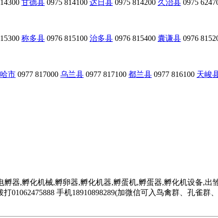
814300
甘德县
0975 814100
达日县
0975 814200
久治县
0975 6247
815300
称多县
0976 815100
治多县
0976 815400
囊谦县
0976 8152
哈市
0977 817000
乌兰县
0977 817100
都兰县
0977 816100
天峻
电孵器,孵化机械,孵卵器,孵化机器,孵蛋机,孵蛋器,孵化机设备,出雏
062475888 手机18910898289(加微信可入鸟禽群、