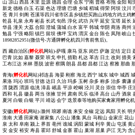
山 凉山 西昌 木里 盐源 德昌 会理 会东 宁南 普格 布拖 金阳 昭
新龙 德格 白玉 石渠 色达 理塘 巴塘 乡城 稻城 得荣 阿坝 汶川 
苍 青川 剑阁 苍溪等四川省市区县乡镇想买跑山鸡地方鸡土鸡孵
乾县 礼泉 永寿 彬县 长武 旬邑 淳化 武功 兴平 延安 宝塔 延长 
华县 潼关 大荔 合阳 澄城 蒲城 白水 富平 韩城 华阴 商洛 商州 
勉县 宁强 略阳 镇巴 留坝 佛坪 宝鸡 渭滨 金台 陈仓 凤翔 
18982852951(微信号-方通牌孵化机四川售前售后)。
西 藏自治区(
孵化机
网站)-萨嘎 康马 亚东 岗巴 萨迦 定结 定日
巴青 比如 嘉黎 聂荣 班戈 申扎 措勤 札达 革吉 日土 改则 措美 
工布江达 米林 墨脱 波密 察隅 朗县 昌都 昌都 江达 察雅 那曲
青海(
孵化机
网站)祁连县 海晏 刚察 海北 西宁 城东 城中 城西 
果洛 玛沁 班玛 甘德 达日 久治 玛多 玉树 杂多 称多 治多 囊谦 
渭 陇西 渭源 临洮 漳县 岷县 平凉 崆峒 泾川 灵台 崇信 华亭 庄
西和 礼县 徽县 两当 张掖 甘州 肃南 民乐 临泽 高台 山丹 酒泉 
夏河 白银 白银 平川 靖远 会宁 迭景泰等地购买家禽家用孵化机拨这
安徽(
孵化机
网站)-滁州 琅琊 南谯 来安 全椒 定远 凤阳 天长 明
淮南 大通 田家庵 谢家集 八公山 潘集 凤台 马鞍山 金家庄 花山 雨
泉 太和 阜南 颍上 界首 亳州 谯城 涡阳 蒙城 利辛 黄山 屯溪 黄
安 金安 裕安 寿县 霍邱 舒城 金寨 霍山 巢湖 居巢 庐江 无为 含山