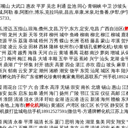
石嘴山 大武口 惠农 平罗 吴忠 利通 盐池 同心 青铜峡 中卫 沙坡头
塔城,阿勒 泰,阿图什,博乐,克拉玛依,昌吉,阜康,米泉,吐鲁番,伊犁,伊
733。
高,澄迈,五指山,琼海,儋州,文昌,万宁,东方,定安,屯昌 广西自治区(
宁明 龙州 大新 天等 凭祥 柳州 城中 鱼峰 柳南 柳北 柳江 柳城 鹿
资源 平乐 荔蒲 恭城 梧州 万秀 蝶山 长洲 苍梧 藤县 蒙山 岑溪 贺
 那坡 凌云 乐业 田林 西林 隆林 钦州市(小董镇孔雀孵化机) 钦南 
广州 荔湾 越秀 海珠 天河 白云 黄埔 番禺 花都 南沙 萝岗 增城 从
龙门 梅州 梅江 梅县 大埔 丰顺 五华 平远 蕉岭 兴宁 汕头 龙湖 金平
州 鼎湖 广宁 怀集 封开 德庆 高要 四会 湛江 赤坎 霞山 坡头 麻章
新兴 郁南 云安 罗定 潮州 湘桥 潮安 饶平 东莞 汕尾 城区 海丰 陆河
广西孵化鸽子和广东省孵化珍禽特禽家禽用机器联系广州手机1892425
霞 雨花台 江宁 六 合 溧水 高淳 无锡 崇安 南长 北塘 锡山 惠山 江
海安 如东 启东 如皋 通州 海门 扬州 广陵 邗江 宝应 仪征 高邮 江
州 淮阴 清浦 涟水 洪泽 盱眙 金湖 连云港 连云 新浦 海州 赣榆 东
省各地,上海市(
孵化机
网站) 黄浦区 卢湾区 徐汇区 长宁区 静安区 
机拨打盐城电信手机18912527591(微信号-方通牌孵化机江苏上
源 闽清 永泰 平潭 福清 长乐 厦门 思明 海沧 湖里 集美 同安 翔安
德化 金门 石狮 晋江 南安 漳州 芗城 龙文 云霄 漳浦 诏安 长泰 东