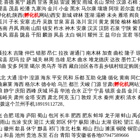
觉 喜德 冕宁 越西 甘洛 美姑 雷波 雅安 雨城 名山 荥经 汉源 石棉
理县 茂县 松潘 九寨沟 金川 小金 黑水 马尔康 壤塘 阿坝 若尔盖 红
化机;陕西(
孵化机
网站)西安 新城 碑林 莲湖 灞桥 未央 雁塔 阎良
延川 子长 安塞 志丹 吴旗 甘泉 富县 洛川 宜川 黄龙 黄陵 榆林 榆
洛南 丹凤 商南 山阳 镇安 柞水 神木 安康 汉滨 汉阴 石泉 宁陕 紫
岐山 扶风 眉县 陇县 千阳 麟游 凤县 太白 铜川 耀州 王 益 印
 聂拉木 吉隆 仲巴 错那 昂仁 拉孜 谢通门 南木林 加查 曲松 隆子 
索县 尼玛 拉 萨 城关 林周 当雄 尼木 曲水 堆龙德庆 达孜 墨竹工
 那曲 安多 阿里 噶尔 类乌齐 等西 藏自治区各市县乡镇村组定购斑头
城北 大通 湟中 湟源 海东 平安 民和 乐都 互助 化隆 循化 黄南 
曲麻莱 海西 格尔木 德令哈 乌兰 都兰 天峻 门源 甘肃(
孵化机
网站
浪 静宁 庆阳 西峰 庆城 环县 华池 合水 正宁 宁县 镇原 金昌 金川
嘉峪关 肃州 金塔 安西 肃北 阿克 玉门 敦煌 天水 秦州 麦积 清水 
个兰州手机18919112728。
光 合肥 瑶海 庐阳 蜀山 包河 长丰 肥西 肥东 蚌埠 龙子湖 蚌山 禹
山 当涂 安庆 迎江 大观 郊区 怀宁 枞阳 潜山 太湖 宿松 望江 岳
山 徽州 歙县 休宁 黟县 祁门 淮北 杜集 相山 烈山 濉溪 铜陵 铜官
 和县 池州 贵池 东至 石台 青阳 等安徽省各地07947589666