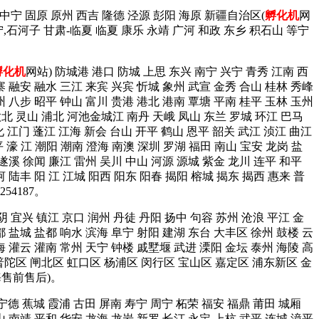
 中宁 固原 原州 西吉 隆德 泾源 彭阳 海原 新疆自治区(
孵化机
网
宁,石河子 甘肃-临夏 临夏 康乐 永靖 广河 和政 东乡 积石山 等宁
孵化机
网站) 防城港 港口 防城 上思 东兴 南宁 兴宁 青秀 江南 西
寨 融安 融水 三江 来宾 兴宾 忻城 象州 武宣 金秀 合山 桂林 秀峰
州 八步 昭平 钟山 富川 贵港 港北 港南 覃塘 平南 桂平 玉林 玉州
钦北 灵山 浦北 河池金城江 南丹 天峨 凤山 东兰 罗城 环江 巴马
化 江门 蓬江 江海 新会 台山 开平 鹤山 恩平 韶关 武江 浈江 曲江
 濠 江 潮阳 潮南 澄海 南澳 深圳 罗湖 福田 南山 宝安 龙岗 盐
 遂溪 徐闻 廉江 雷州 吴川 中山 河源 源城 紫金 龙川 连平 和平
 陆丰 阳 江 江城 阳西 阳东 阳春 揭阳 榕城 揭东 揭西 惠来 普
4187。
阴 宜兴 镇江 京口 润州 丹徒 丹阳 扬中 句容 苏州 沧浪 平江 金
都 盐城 盐都 响水 滨海 阜宁 射阳 建湖 东台 大丰区 徐州 鼓楼 云
海 灌云 灌南 常州 天宁 钟楼 戚墅堰 武进 溧阳 金坛 泰州 海陵 高
普陀区 闸北区 虹口区 杨浦区 闵行区 宝山区 嘉定区 浦东新区 金
海售前售后)。
 宁德 蕉城 霞浦 古田 屏南 寿宁 周宁 柘荣 福安 福鼎 莆田 城厢
山 南靖 平和 华安 龙海 龙岩 新罗 长汀 永定 上杭 武平 连城 漳平