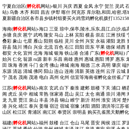
宁夏自治区(
孵化机
网站)-银川 兴庆 西夏 金凤 永宁 贺兰 灵武 
站) 乌鲁 木齐 和田 昌吉 伊犁 喀什 阿克苏 库尔勒,和田,哈密,
夏新疆自治区各市县乡镇村组要买火鸡雪鸡孵化机拨打13521585
海南(
孵化机
网站)-海口 三亚 琼中,保亭,陵水,乐东,昌江,白沙,临
乡塘 良庆 邕宁 武鸣 隆安 马山 上林 宾阳 横县 崇左 江洲 扶绥 
叠彩 象山 七星 雁山 阳朔 临桂 灵川 全州 兴安 永福 灌阳 龙胜 
容县 陆川 博白 兴业 北流 百色 右江 田阳 田东 平果 德保 靖西
都安 大化 宜州 北海 海城 银海 铁山港 合浦 广东(
孵化机
网站) 
始兴 仁化 翁源 ru源 新丰 乐昌 南雄 惠州 惠城 惠阳 博罗 惠东 
田 珠海 香洲 斗门 金湾 佛山 禅城 南海 顺德 三水 高明 肇庆 端
东源 清远 清城 佛冈 阳山 连山 连南 清新 英德 连州 云浮 云城 
宁 茂名 茂南 茂港 电白 高州 化州 信宜等海南省孵化金丝雀,
江苏(
孵化机
网站)-南京 玄武 白下 秦淮 建邺 鼓楼 下关 浦口 栖
阊 虎丘 吴中 相城 常熟 张家港 昆山 吴江 太仓 南通 崇川 港闸 
龙 九里 贾汪 泉山 丰县 沛县 铜山 睢宁 新沂 邳州 淮安 清河 楚
港 兴化 靖江 泰兴 姜堰 宿迁 宿城 宿豫 沭阳 泗阳 泗洪等江苏
山区 松江区 青浦区 南汇区 奉贤区 崇明县 购买孔雀黑天鹅孵化
福建(
孵化机
网站)-福州 鼓楼 台江 仓山 马尾 晋安 闽侯 连江 罗
涵江 荔城 秀屿 仙游 泉州 鲤城 丰泽 洛江 泉港 惠安 安溪 永春 