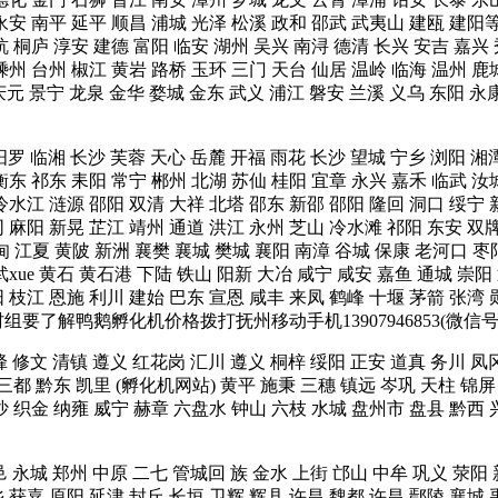
宁 永安 南平 延平 顺昌 浦城 光泽 松溪 政和 邵武 武夷山 建瓯 
杭 桐庐 淳安 建德 富阳 临安 湖州 吴兴 南浔 德清 长兴 安吉 嘉兴
嵊州 台州 椒江 黄岩 路桥 玉环 三门 天台 仙居 温岭 临海 温州 
 庆元 景宁 龙泉 金华 婺城 金东 武义 浦江 磐安 兰溪 义乌 东
汨罗 临湘 长沙 芙蓉 天心 岳麓 开福 雨花 长沙 望城 宁乡 浏阳 湘
衡东 祁东 耒阳 常宁 郴州 北湖 苏仙 桂阳 宜章 永兴 嘉禾 临武 汝
冷水江 涟源 邵阳 双清 大祥 北塔 邵东 新邵 邵阳 隆回 洞口 绥宁 
同 麻阳 新晃 芷江 靖州 通道 洪江 永州 芝山 冷水滩 祁阳 东安 双
甸 江夏 黄陂 新洲 襄樊 襄城 樊城 襄阳 南漳 谷城 保康 老河口 枣
xue 黄石 黄石港 下陆 铁山 阳新 大冶 咸宁 咸安 嘉鱼 通城 崇阳
 枝江 恩施 利川 建始 巴东 宣恩 咸丰 来凤 鹤峰 十堰 茅箭 张湾 
村组要了解鸭鹅孵化机价格拨打抚州移动手机13907946853(微
烽 修文 清镇 遵义 红花岗 汇川 遵义 桐梓 绥阳 正安 道真 务川 凤
 三都 黔东 凯里 (孵化机网站) 黄平 施秉 三穗 镇远 岑巩 天柱 锦屏
金沙 织金 纳雍 威宁 赫章 六盘水 钟山 六枝 水城 盘州市 盘县 黔
邑 永城 郑州 中原 二七 管城回 族 金水 上街 邙山 中牟 巩义 荥阳
 获嘉 原阳 延津 封丘 长垣 卫辉 辉县 许昌 魏都 许昌 鄢陵 襄城 