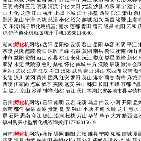
三明 梅列 三元 明溪 清流 宁化 大田 尤溪 沙县 将乐 泰宁 建
山 开化 龙游 江山 杭州 上城 下城 江干 拱墅 西湖 滨江 萧山 余
鄞州 象山 宁海 余姚 慈溪 奉化 绍兴 越城 绍兴 新昌 诸暨 上虞 
安 乐清(鸽子孵化用机器) 丽水 莲都 青田 缙云 遂昌 松阳 云和
鸡|鸽子孵化机就拨杭州手机18968114840。
湖南(
孵化机
网站)-岳阳 岳阳楼 云溪 君山 岳阳 华容 湘阴 平江 
茶陵 炎陵 醴陵 衡阳 珠晖 雁峰 石鼓 蒸湘 南岳 衡阳 衡南 衡山 
津市 益阳 资阳 赫山 南县 桃江 安化 沅江 娄底 娄星 双峰 新化 
家界 永定 武陵源 慈利 桑植 怀化 鹤城 中方 沅陵 辰溪 溆浦 会
网站) 武汉 江岸 江汉 乔口 汉阳 武昌 青山 洪山 东西湖 汉南 蔡
安陆 汉川 黄冈 黄州 团风 红安 罗田 英山 浠水 蕲春 黄梅 麻城 武
西陵 伍家岗 点军 猇亭 夷陵 远安 兴山 秭归 长阳 五峰 宜都 当阳
宝 掇刀 京山 沙洋 钟祥 仙桃 潜江 天门等湖北省各地市县乡镇
贵州(
孵化机
网站)-贵阳 南明 云岩 花溪 乌当 白云 小河 开阳 息
黔南 都匀 福泉 荔波 贵定 瓮 安 独山 平塘 罗甸 长顺 龙里 惠水
屏 石阡 思南 印江 德江 沿河 松桃 万山 毕节 毕节 大方 黔西 
镇村购买小型孵化机咨询拨打17782015619
河南(
孵化机
网站)-商丘 梁园 睢阳 民权 睢县 宁陵 柘城 虞城 夏
汤阴 滑县 内黄 林州(孔雀孵化机) 新乡(孔雀孵化设备) 红旗 新乡