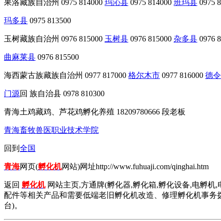
果洛藏族自治州 0975 814000
玛沁县
0975 814000
班玛县
0975 
玛多县
0975 813500
玉树藏族自治州 0976 815000
玉树县
0976 815000
杂多县
0976 
曲麻莱县
0976 815500
海西蒙古族藏族自治州 0977 817000
格尔木市
0977 816000
德令
门源
回 族自治县 0978 810300
青海土鸡藏鸡、芦花鸡孵化养殖 18209780666 段老板
青海畜牧兽医职业技术学院
回到
全国
青海
网页(
孵化机
网站)网址http://www.fuhuaji.com/qinghai.htm
返回
孵化机
网站主页,方通牌(孵化器,孵化箱,孵化设备,电孵机,
配件等相关产品和需要低端老旧孵化机改造、修理孵化机事务拨打01
台)。