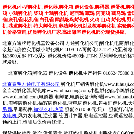
孵化机(小型孵化机,孵化器,孵化箱,孵化设备,孵蛋器,孵蛋机,孵
鸡 小鸡孵化机 柴鸡 土鸡孵化机 尼西鸡 蔵鸡 阿克鸡 藏马鸡 雪
雀|灰孔雀|花孔雀|白孔雀 鸸鹋鸵鸟孵化机 火鸡 山鸡 孵化机 
机,巷道孵化机,特大孵化机,养殖孵化机以及教学孵化机 实验孵化
机价格查询,优质孵化机厂家,高出雏率孵化机部分现货供应。
北京方通牌孵化机器设备公司|方通孵化机公司|孵化机电商|孵
余超低价位实用微小孵化机FT-UFC1A可孵化12-15个鸡蛋,价格
格3600元起,FT-Q系列孵化机价格4800起,FT-K 系列
就发财。
一 北京孵化箱|孵化器|孵化设备|
孵化机
生产销售 01062475888 0106
北京春明方通电子有限公司
孵化机厂销售孵化机www.fuhuaji
全自动孵化器;孵化箱www.fuhuaxiang.com,小型孵化箱,小
www.dianfuji.com,电孵器,电孵箱,电孵设备;孵卵器www.fu
机,海孵牌孵化机,福辉牌孵化机,蓝电牌孵化机,雀桥汇孵化机,
吊扇
,吊扇配件,
加湿器
,
电热管
,照蛋器(10-40元/只)、照蛋灯,
发电机
,风力发电机,逆变器,绘图计算器,彩电遥控器,空调遥控器,豆
预约上门,检测后议价再修理 。
现货供应蛋盘,蛋托,蛋包装盒,蛋打码机,孵化机用孵化盘(10-60元