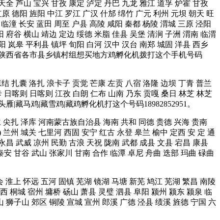
 天全 芦山 宝兴 甘孜 康定 泸定 丹巴 九龙 雅江 道孚 炉霍 甘孜
原 德阳 旌阳 中江 罗江 广汉 什邡 绵竹 广元 利州 元坝 朝天 旺
 临潼 长安 蓝田 周至 户县 高陵 咸阳 秦都 杨陵 渭城 三原 泾阳
阳 府谷 横山 靖边 定边 绥德 米脂 佳县 吴堡 清涧 子洲 渭南 临渭
 阳 岚皋 平利县 镇坪 旬阳 白河 汉中 汉台 南郑 城固 洋县 西乡
台 宜君 等陕西省各市县乡镇村组想买地方鸡孵化机拨打这个手机号码
琼结 扎囊 洛扎 浪卡子 贡觉 芒康 左贡 八宿 洛隆 边坝 丁青 普兰
卡 日喀则 日喀则 江孜 白朗 仁布 山南 乃东 贡嘎 桑日 林芝 林芝
雁|藏马鸡|藏雪鸡|藏鸡孵化机打这个号码18982852951。
同仁 尖扎 泽库 河南蒙古族自治县 海南 共和 同德 贵德 兴海 贵南
) 兰州 城关 七里河 西固 安宁 红古 永登 皋兰 榆中 定西 安 定 通
 永昌 武威 凉州 民勤 古浪 天祝 陇南 武都 成县 文县 宕昌 康县
秦安 甘谷 武山 张家川 甘南 合作 临潭 卓尼 舟曲 迭部 玛曲 碌曲
会 淮上 怀远 五河 固镇 芜湖 镜湖 马塘 新芜 鸠江 芜湖 繁昌 南陵
西 桐城 宿州 墉桥 砀山 萧县 灵璧 泗县 阜阳 颍州 颍东 颍泉 临
山 狮子山 郊区 铜陵 宣城 宣州 郎溪 广德 泾县 绩溪 旌德 宁国 六