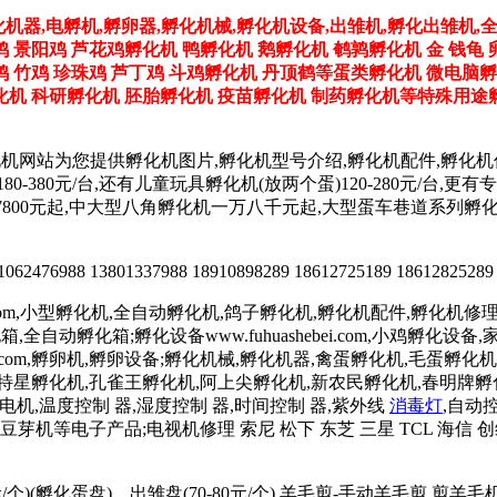
化机器,电孵机,孵卵器,孵化机械,孵化机设备,出雏机,孵化出雏机,
鸡 景阳鸡 芦花鸡孵化机 鸭孵化机 鹅孵化机 鹌鹑孵化机 金 钱龟 
野鸡 竹鸡 珍珠鸡 芦丁鸡 斗鸡孵化机 丹顶鹤等蛋类孵化机 微电脑
机 科研孵化机 胚胎孵化机 疫苗孵化机 制药孵化机等特殊用途孵
化机网站为您提供孵化机图片,孵化机型号介绍,孵化机配件,孵化
180-380元/台,还有儿童玩具孵化机(放两个蛋)120-280元/
孵化机价格7800元起,中大型八角孵化机一万八千元起,大型蛋车巷道
2476988 13801337988 18910898289 18612725189 18612825289
.com,小型孵化机,全自动孵化机,鸽子孵化机,孵化机配件,孵化机修理,孵
鸡孵化箱,全自动孵化箱;孵化设备www.fuhuashebei.com,小鸡
luanqi.com,孵卵机,孵卵设备;孵化机械,孵化机器,禽蛋孵化机,毛蛋孵化机
天特星孵化机,孔雀王孵化机,阿上尖孵化机,新农民孵化机,春明牌
低速电机,温度控制 器,湿度控制 器,时间控制 器,紫外线
消毒灯
,自动
芽机等电子产品;电视机修理 索尼 松下 东芝 三星 TCL 海信 创
/个)(孵化蛋盘)、出雏盘(70-80元/个),羊毛剪-手动羊毛剪,剪