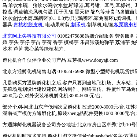
马|羊饮水碗、猪饮水碗|饮水盆,断喙器,耳号钳、耳号,耳标钳、耳标,育
控温,调速轴流风机匀温 用于孔雀 黑天鹅 鸵鸟等珍贵鸟禽雏苗脱温育雏
饮水盒|饮水筒,鸡脚环(0.1-0.8元/只)(鸡嘴环,家禽嘴环
器具:
青核桃脱皮机
, 电动果树剪,
割禾机
-割草机,电锯,
板栗脱刺
北京阿上尖科技有限公司
01062475888婚姻介绍服务 劳务服
殖-芋头 芋仔 芋苗 芋荷 香芋 槟榔芋 乐昌张溪炮弹芋 荔浦芋 
沙木 芦笋 救心菜等绿植花卉。
孵化机合作伙伴企业公司产品 豆芽机www.douyaji.com
北京方通孵化机销售电话 01062476988 微型小型孵化机现货供应 135
凡是购买方通牌孵化机之后,客户只要到当地飞机场、火车站、
养殖场规划设计建设建议,网站制作、网络宣传、种蛋雏苗鸟禽供
4000元/台,对外安装移机孵化机3000-6000元/台。
部分个别-河北山东产低端次品孵化机改造2000-8000元/台,江
湖南省产模仿方通孵化机,原装zheng品配件更换1000-3000元/
方通牌孵化机器设备公司办公地址:北京市房山区卓秀北街10号院2
孵化机即时技术支持,孵化机图文微信号:fuhuashebei(名字:方通牌孵化机公