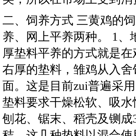
二、饲养方式 三黄鸡的
养、网上平养两种。 1
厚垫料平养的方式就是在
右厚的垫料，雏鸡从入舍
面。这是目前zui普遍采
垫料要求干燥松软、吸水
刨花、锯末、稻壳及铡成3
秸。这几种垫料以混合使