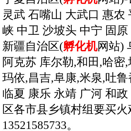
灵武 石嘴山 大武口 惠农 
峡 中卫 沙坡头 中宁 固原
新疆自治区(
孵化机
网站)
阿克苏 库尔勒,和田,哈密,
玛依,昌吉,阜康,米泉,吐鲁
临夏 康乐 永靖 广河 和
区各市县乡镇村组要买火
13521585733。