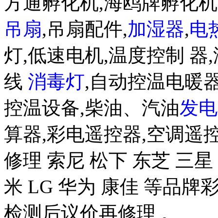
方通孵化机,海鸥牌孵化
吊扇
,吊扇配件,
加湿器
,
电
灯,低速电机,温度控制 器,
线
消毒灯
,自动控温电暖器
控温设备,柴油、汽油
发电
算器,彩电遥控器,空调遥
修理 索尼 松下 东芝 三星 
米 LG 华为 康佳 等品
检测后议价再修理 。