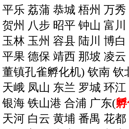
平乐 荔蒲 恭城 梧州 万秀
贺州 八步 昭平 钟山 富川
玉林 玉州 容县 陆川 博白
平果 德保 靖西 那坡 凌云
董镇孔雀孵化机) 钦南 钦
天峨 凤山 东兰 罗城 环江
银海 铁山港 合浦 广东(
孵
天河 白云 黄埔 番禺 花都