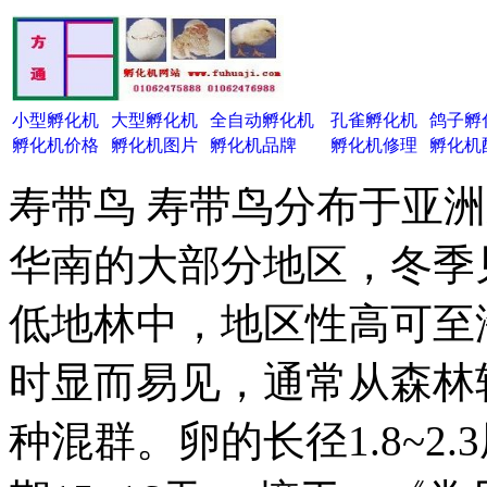
小型孵化机
大型孵化机
全自动孵化机
孔雀孵化机
鸽子孵
孵化机价格
孵化机图片
孵化机品牌
孵化机修理
孵化机
寿带鸟 寿带鸟分布于亚
华南的大部分地区，冬季
低地林中，地区性高可至海
时显而易见，通常从森林
种混群。卵的长径1.8~2.