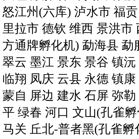
怒江州(六库) 泸水市 福贡
里拉市 德钦 维西 景洪
方通牌孵化机) 勐海县 勐腊
翠云 墨江 景东 景谷 镇沅
临翔 凤庆 云县 永德 镇康
蒙自 屏边 建水 石屏 弥勒
平 绿春 河口 文山(孔雀
马关 丘北-普者黑(孔雀孵化