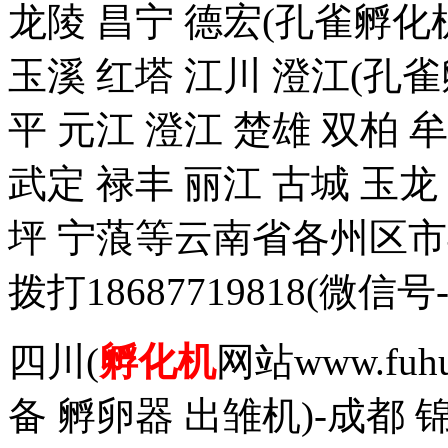
龙陵 昌宁 德宏(孔雀孵化机
玉溪 红塔 江川 澄江(孔雀
平 元江 澄江 楚雄 双柏 
武定 禄丰 丽江 古城 玉
坪 宁蒗等云南省各州区
拨打18687719818(
四川(
孵化机
网站www.fuh
备 孵卵器 出雏机)-成都 