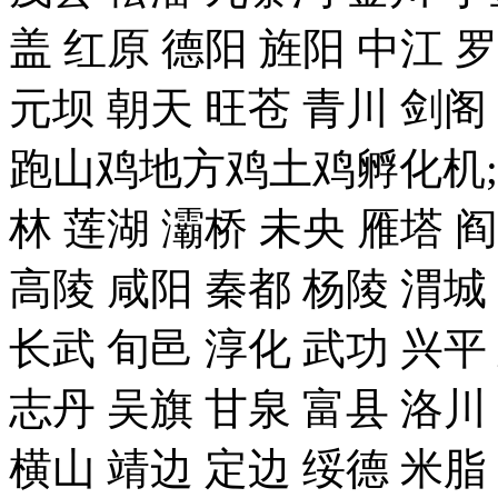
盖 红原 德阳 旌阳 中江 
元坝 朝天 旺苍 青川 剑
跑山鸡地方鸡土鸡孵化机;
林 莲湖 灞桥 未央 雁塔 
高陵 咸阳 秦都 杨陵 渭城
长武 旬邑 淳化 武功 兴平
志丹 吴旗 甘泉 富县 洛川
横山 靖边 定边 绥德 米脂