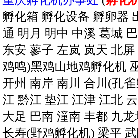
孵化箱 孵化设备 孵卵器 出
通 明月 明中 中溪 葛城 
东安 蓼子 左岚 岚天 北屏
鸡鸣)黑鸡山地鸡孵化机 巫
开州 南岸 南川 合川(孔雀
江 黔江 垫江 江津 江北 
大足 巴南 潼南 丰都 九龙
长寿(野鸡孵化机) 梁平 