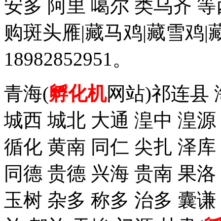
安多 阿里 噶尔 类乌齐 
购斑头雁|藏马鸡|藏雪鸡
18982852951。
青海(
孵化机
网站)祁连县 
城西 城北 大通 湟中 湟源
循化 黄南 同仁 尖扎 泽
同德 贵德 兴海 贵南 果洛
玉树 杂多 称多 治多 囊谦