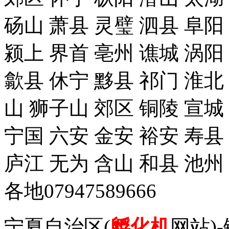
砀山 萧县 灵璧 泗县 阜阳
颍上 界首 亳州 谯城 涡阳
歙县 休宁 黟县 祁门 淮北
山 狮子山 郊区 铜陵 宣城
宁国 六安 金安 裕安 寿县
庐江 无为 含山 和县 池州
各地07947589666
宁夏自治区(
孵化机
网站)