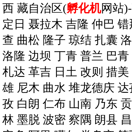
西 藏自治区(
孵化机
网站)
定日 聂拉木 吉隆 仲巴 错
查 曲松 隆子 琼结 扎囊 
洛隆 边坝 丁青 普兰 巴青
札达 革吉 日土 改则 措美 
雄 尼木 曲水 堆龙德庆 达
孜 白朗 仁布 山南 乃东 
林 墨脱 波密 察隅 朗县 