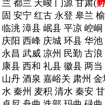
兰 都兰 天峻 门源 甘肃(
固 安宁 红古 永登 皋兰 榆
临洮 漳县 岷县 平凉 崆峒
庆阳 西峰 庆城 环县 华池
永昌 武威 凉州 民勤 古浪
康县 西和 礼县 徽县 两当
山丹 酒泉 嘉峪关 肃州 金
水 秦州 麦积 清水 秦安 
卓尼 舟曲 迭部 玛曲 碌曲