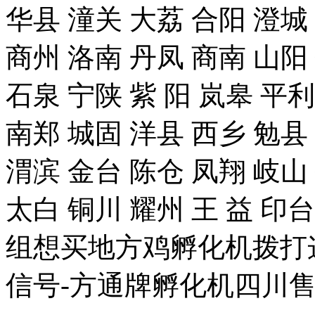
华县 潼关 大荔 合阳 澄城
商州 洛南 丹凤 商南 山阳
石泉 宁陕 紫 阳 岚皋 平
南郑 城固 洋县 西乡 勉县
渭滨 金台 陈仓 凤翔 岐山
太白 铜川 耀州 王 益 
组想买地方鸡孵化机拨打这个手
信号-方通牌孵化机四川售