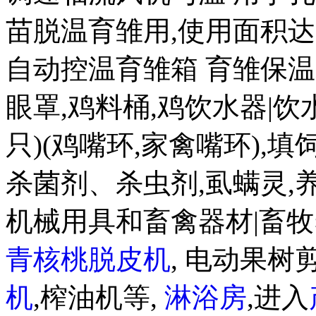
苗脱温育雏用,使用面积达 20
自动控温育雏箱 育雏保温箱8
眼罩,鸡料桶,鸡饮水器|饮水盒
只)(鸡嘴环,家禽嘴环),
杀菌剂、杀虫剂,虱螨灵,
机械用具和畜禽器材|畜牧
青核桃脱皮机
, 电动果树剪
机
,榨油机等,
淋浴房
,进入