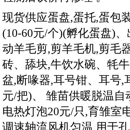
现货供应蛋盘,蛋托,蛋包
(10-60元/个)(孵化蛋盘)
动羊毛剪,剪羊毛机,剪毛器
砖、舔块,牛饮水碗、牦牛
盆,断喙器,耳号钳、耳号,耳
元/把)、 雏苗供暖脱温自
电热灯泡20元/只,育雏室电热
调速轴流风机匀温 用于孔