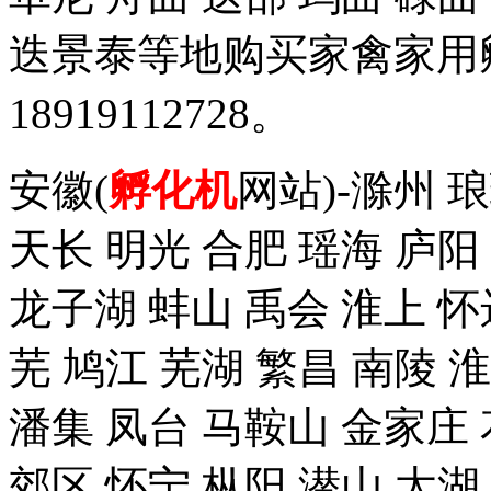
迭景泰等地购买家禽家用
18919112728。
安徽(
孵化机
网站)-滁州 
天长 明光 合肥 瑶海 庐阳
龙子湖 蚌山 禹会 淮上 怀
芜 鸠江 芜湖 繁昌 南陵 
潘集 凤台 马鞍山 金家庄 
郊区 怀宁 枞阳 潜山 太湖