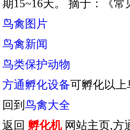
期15~16天。 摘于：《
鸟禽图片
鸟禽新闻
鸟类保护动物
方通孵化设备
可孵化以上
回到
鸟禽大全
返回
孵化机
网站主页,方通