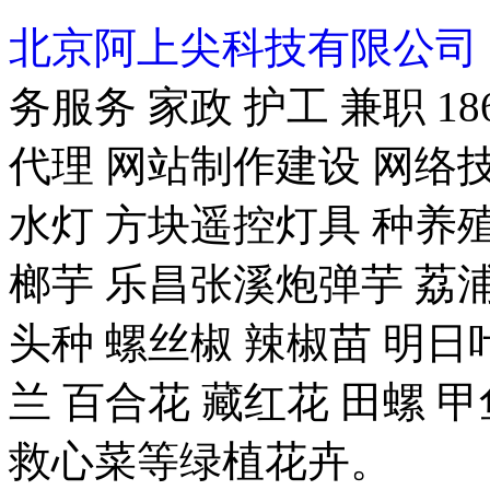
北京阿上尖科技有限公司
务服务 家政 护工 兼职 18
代理 网站制作建设 网络技
水灯 方块遥控灯具 种养殖-
榔芋 乐昌张溪炮弹芋 荔浦
头种 螺丝椒 辣椒苗 明日
兰 百合花 藏红花 田螺 甲
救心菜等绿植花卉。