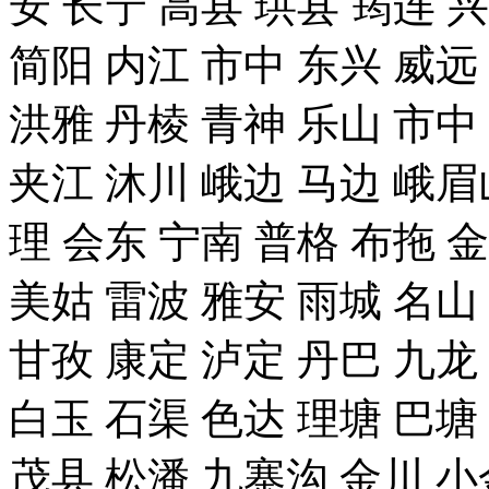
安 长宁 高县 珙县 筠连 
简阳 内江 市中 东兴 威远
洪雅 丹棱 青神 乐山 市中
夹江 沐川 峨边 马边 峨眉
理 会东 宁南 普格 布拖 
美姑 雷波 雅安 雨城 名山
甘孜 康定 泸定 丹巴 九龙
白玉 石渠 色达 理塘 巴塘
茂县 松潘 九寨沟 金川 小