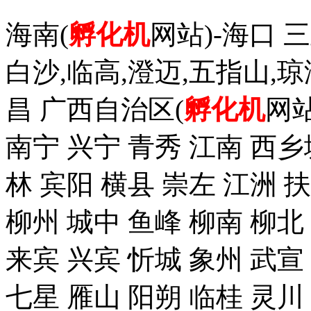
海南(
孵化机
网站)-海口 三
白沙,临高,澄迈,五指山,琼
昌 广西自治区(
孵化机
网站
南宁 兴宁 青秀 江南 西乡
林 宾阳 横县 崇左 江洲 
柳州 城中 鱼峰 柳南 柳北
来宾 兴宾 忻城 象州 武宣
七星 雁山 阳朔 临桂 灵川