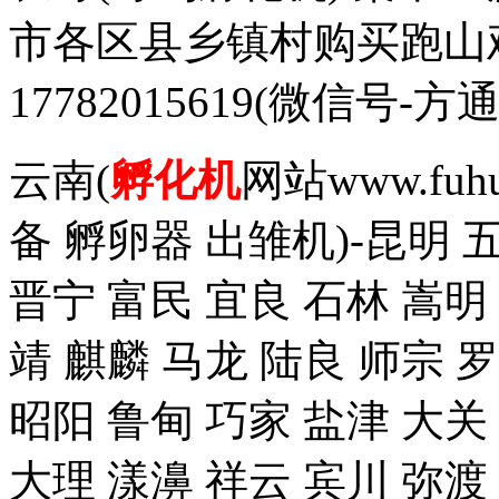
市各区县乡镇村购买跑山
17782015619(微信
云南(
孵化机
网站www.fuh
备 孵卵器 出雏机)-昆明 
晋宁 富民 宜良 石林 嵩明
靖 麒麟 马龙 陆良 师宗 
昭阳 鲁甸 巧家 盐津 大关
大理 漾濞 祥云 宾川 弥渡