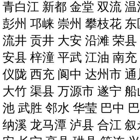
青白江 新都 金堂 双流 温
彭州 邛崃 崇州 攀枝花 东
流井 贡井 大安 沿滩 荣县
安县 梓潼 平武 江油 南充
仪陇 西充 阆中 达州市 通
大竹 渠县 万源市 遂宁 船
池 武胜 邻水 华莹 巴中 
纳溪 龙马潭 泸县 合江 叙