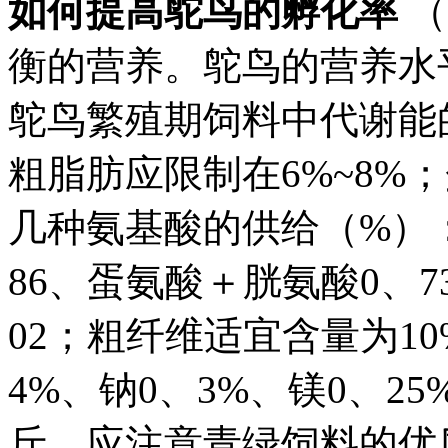
如何提高鸵鸟的孵化率
（
衡的营养。鸵鸟的营养水
鸵鸟繁殖期饲料中代谢能的
粗脂肪应限制在6%~8%；
几种氨基酸的供给（%）：
86、蛋氨酸＋胱氨酸0、7
02；粗纤维适宜含量为10
4%、钠0、3%、镁0、2
斤，应注意青绿饲料的优