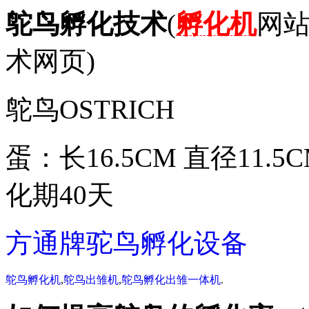
鸵鸟孵化技术
(
孵化机
网
术网页)
鸵鸟
OSTRICH
蛋：长16.5CM 直径11.5C
化期40天
方通牌驼鸟孵化设备
鸵鸟孵化机
,
鸵鸟出雏机
,
鸵鸟孵化出雏一体机
.