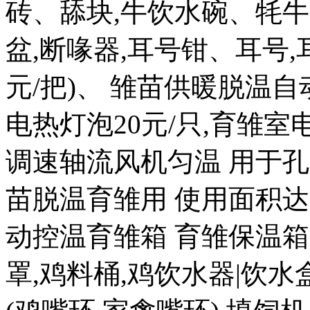
砖、舔块,牛饮水碗、牦牛
盆,断喙器,耳号钳、耳号,耳
元/把)、 雏苗供暖脱温自
电热灯泡20元/只,育雏室电热
调速轴流风机匀温 用于孔
苗脱温育雏用 使用面积达20
动控温育雏箱 育雏保温箱80
罩,鸡料桶,鸡饮水器|饮水盒|