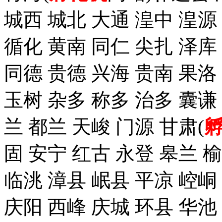
城西 城北 大通 湟中 湟源
循化 黄南 同仁 尖扎 泽
同德 贵德 兴海 贵南 果洛
玉树 杂多 称多 治多 囊谦
兰 都兰 天峻 门源 甘肃(
固 安宁 红古 永登 皋兰 榆
临洮 漳县 岷县 平凉 崆峒
庆阳 西峰 庆城 环县 华池