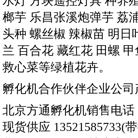
水灯 方块遥控灯具 种养殖-
榔芋 乐昌张溪炮弹芋 荔浦
头种 螺丝椒 辣椒苗 明日
兰 百合花 藏红花 田螺 甲
救心菜等绿植花卉。
孵化机合作伙伴企业公司产品 豆
北京方通孵化机销售电话 01
现货供应 1352158573