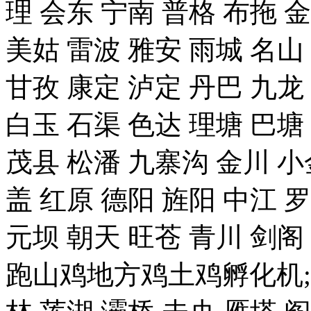
理 会东 宁南 普格 布拖 
美姑 雷波 雅安 雨城 名山
甘孜 康定 泸定 丹巴 九龙
白玉 石渠 色达 理塘 巴塘
茂县 松潘 九寨沟 金川 小
盖 红原 德阳 旌阳 中江 
元坝 朝天 旺苍 青川 剑
跑山鸡地方鸡土鸡孵化机;