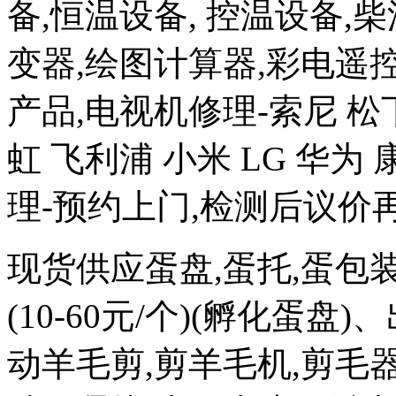
备,恒温设备, 控温设备,
变器,绘图计算器,彩电遥
产品,电视机修理-索尼 松下
虹 飞利浦 小米 LG 华
理-预约上门,检测后议价
现货供应蛋盘,蛋托,蛋包
(10-60元/个)(孵化蛋盘)
动羊毛剪,剪羊毛机,剪毛器