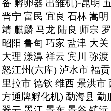
备 孵卵器 出雏机)-昆明 
晋宁 富民 宜良 石林 嵩明
靖 麒麟 马龙 陆良 师宗 
昭阳 鲁甸 巧家 盐津 大关
大理 漾濞 祥云 宾川 弥渡
怒江州(六库) 泸水市 福贡
里拉市 德钦 维西 景洪
方通牌孵化机) 勐海县 勐腊
翠云 墨江 景东 景谷 镇沅