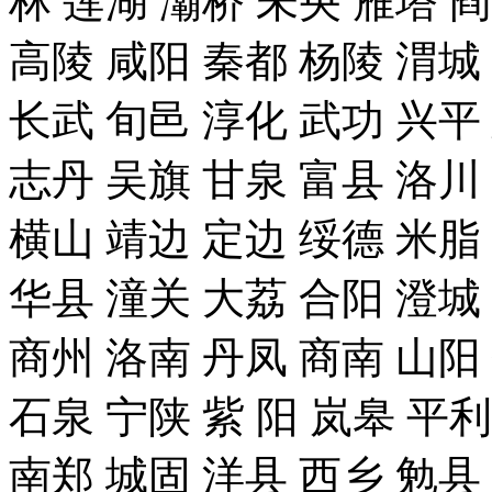
林 莲湖 灞桥 未央 雁塔 
高陵 咸阳 秦都 杨陵 渭城
长武 旬邑 淳化 武功 兴平
志丹 吴旗 甘泉 富县 洛川
横山 靖边 定边 绥德 米脂
华县 潼关 大荔 合阳 澄城
商州 洛南 丹凤 商南 山阳
石泉 宁陕 紫 阳 岚皋 平
南郑 城固 洋县 西乡 勉县