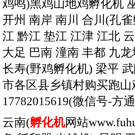
鸡鸣)黑鸡山地鸡孵化机 巫
开州 南岸 南川 合川(孔雀
江 黔江 垫江 江津 江北 
大足 巴南 潼南 丰都 九龙
长寿(野鸡孵化机) 梁平 
市各区县乡镇村购买跑山
17782015619(微信
云南(
孵化机
网站www.fuh