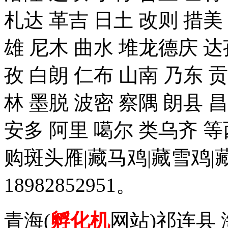
札达 革吉 日土 改则 措美 
雄 尼木 曲水 堆龙德庆 达
孜 白朗 仁布 山南 乃东 
林 墨脱 波密 察隅 朗县 
安多 阿里 噶尔 类乌齐 
购斑头雁|藏马鸡|藏雪鸡
18982852951。
青海(
孵化机
网站)祁连县 