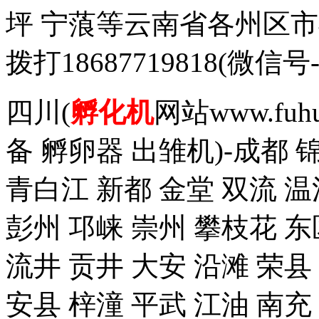
坪 宁蒗等云南省各州区
拨打18687719818(
四川(
孵化机
网站www.fuh
备 孵卵器 出雏机)-成都 
青白江 新都 金堂 双流 温
彭州 邛崃 崇州 攀枝花 东
流井 贡井 大安 沿滩 荣县
安县 梓潼 平武 江油 南充