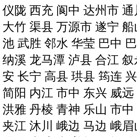
仪陇 西充 阆中 达州市 通
大竹 渠县 万源市 遂宁 船
池 武胜 邻水 华莹 巴中 
纳溪 龙马潭 泸县 合江 叙
安 长宁 高县 珙县 筠连 
简阳 内江 市中 东兴 威远
洪雅 丹棱 青神 乐山 市中
夹江 沐川 峨边 马边 峨眉