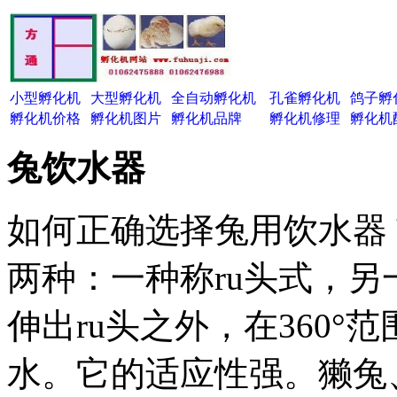
小型孵化机
大型孵化机
全自动孵化机
孔雀孵化机
鸽子孵
孵化机价格
孵化机图片
孵化机品牌
孵化机修理
孵化机
兔饮水器
如何正确选择兔用饮水器
两种：一种称ru头式，另
伸出ru头之外，在360
水。它的适应性强。獭兔