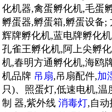
化机器,禽蛋孵化机,毛蛋孵化机;
孵蛋器,孵蛋箱,孵蛋设备;
辉牌孵化机,蓝电牌孵化机
孔雀王孵化机,阿上尖孵化
机,春明方通孵化机,海鸥
机品牌
吊扇
,吊扇配件,
加
只)、照蛋灯,低速电机,温
制 器,紫外线
消毒灯
,自