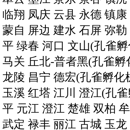
临翔 凤庆 云县 永德 镇康
蒙自 屏边 建水 石屏 弥勒
平 绿春 河口 文山(孔雀
马关 丘北-普者黑(孔雀孵化
龙陵 昌宁 德宏(孔雀孵化机
玉溪 红塔 江川 澄江(孔雀
平 元江 澄江 楚雄 双柏 
武定 禄丰 丽江 古城 玉