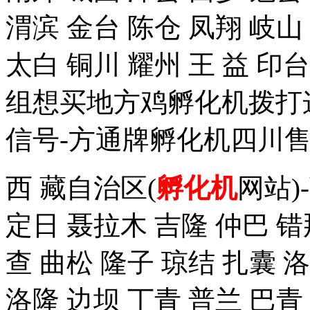
渭滨 金台 陈仓 凤翔 岐山
太白 铜川 耀州 王 益 
组想买地方鸡孵化机拨打这个手
信号-方通牌孵化机四川售
西 藏自治区(
孵化机
网站)
定日 聂拉木 吉隆 仲巴 错
查 曲松 隆子 琼结 扎囊 
洛隆 边坝 丁青 普兰 巴青