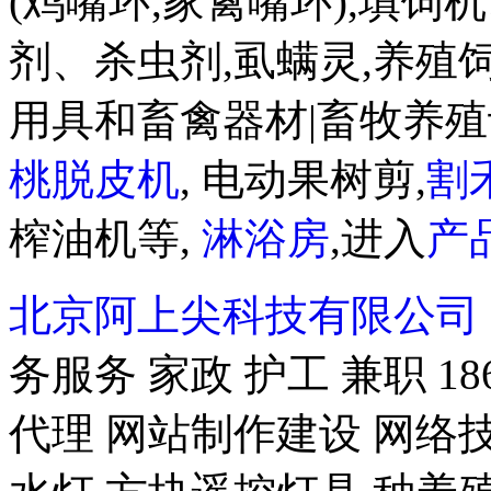
(鸡嘴环,家禽嘴环),填饲
剂、杀虫剂,虱螨灵,养殖
用具和畜禽器材|畜牧养殖
桃脱皮机
, 电动果树剪,
割
榨油机等,
淋浴房
,进入
产
北京阿上尖科技有限公司
务服务 家政 护工 兼职 18
代理 网站制作建设 网络技