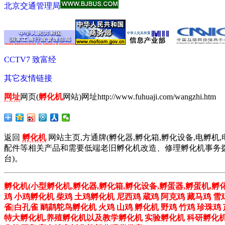
北京交通管理局
CCTV7 致富经
其它友情链接
网址
网页(
孵化机
网站)网址http://www.fuhuaji.com/wangzhi.htm
返回
孵化机
网站主页,方通牌(孵化器,孵化箱,孵化设备,电孵机,
配件等相关产品和需要低端老旧孵化机改造、修理孵化机事务拨打01
台)。
孵化机(小型孵化机,孵化器,孵化箱,孵化设备,孵蛋器,孵蛋机,孵
鸡 小鸡孵化机 柴鸡 土鸡孵化机 尼西鸡 蔵鸡 阿克鸡 藏马鸡 雪
雀|白孔雀 鸸鹋鸵鸟孵化机 火鸡 山鸡 孵化机 野鸡 竹鸡 珍珠
特大孵化机,养殖孵化机以及教学孵化机 实验孵化机 科研孵化机 