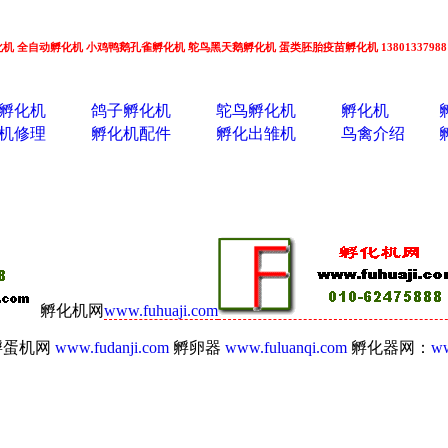
小型孵化机 全自动孵化机 小鸡鸭鹅孔雀孵化机 鸵鸟黑天鹅孵化机 蛋类胚胎疫苗孵化机 13801337988
孵化机
鸽子孵化机
鸵鸟孵化机
孵化机
机修理
孵化机配件
孵化出雏机
鸟禽介绍
孵化机网
www.fuhuaji.com
孵蛋机网
www.fudanji.com
孵卵器
www.fuluanqi.com
孵化器网：
ww