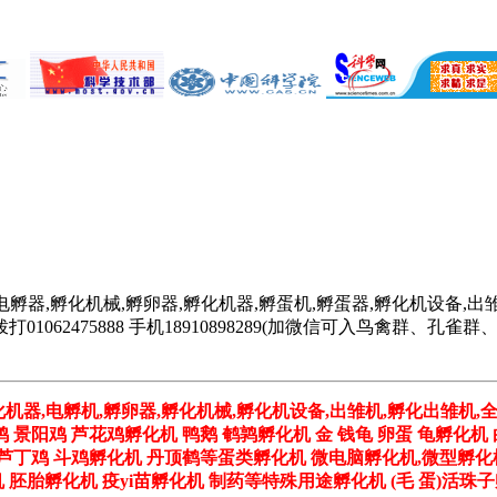
电孵器,孵化机械,孵卵器,孵化机器,孵蛋机,孵蛋器,孵化机设备,出雏
062475888 手机18910898289(加微信可入鸟禽群、
化机器,电孵机,孵卵器,孵化机械,孵化机设备,出雏机,孵化出雏机,
鸡 景阳鸡 芦花鸡孵化机 鸭鹅 鹌鹑孵化机 金 钱龟 卵蛋 龟孵化机
鸡 芦丁鸡 斗鸡孵化机 丹顶鹤等蛋类孵化机 微电脑孵化机,微型孵化
胚胎孵化机 疫yi苗孵化机 制药等特殊用途孵化机 (毛 蛋)活珠