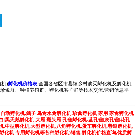
机)
孵化机价格表
,全国各省区市县镇乡村购买孵化机及孵化机
孔雀群、珍禽群、种植养殖群、孵化机客户群等技术交流,营销信息平
全自动孵化机,鸽子 鸟禽水禽孵化机 珍禽孵化机 家用 家禽孵化机
 白|黑天鹅孵化机 大雁 斑头雁 孔雀孵化机-蓝孔雀|灰孔雀|花孔
机,中型孵化机,大型孵化机,八角孵化机,蛋车孵化机,巷道孵化机,
子孵化机 专用孵化机等各种孵化机)销售,孵化机价格查询,优质孵