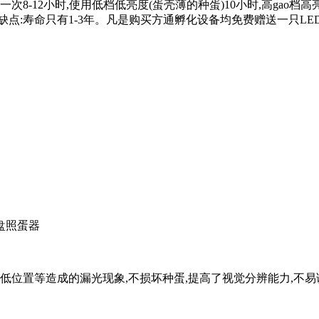
12小时,使用低档低亮度(蛋壳薄的种蛋)10小时,高gao档高亮度6小时
;缺点:寿命只有1-3年。凡是购买方通孵化设备均免费赠送一只LE
整盘照蛋器
低位置等造成的漏光现象,不损坏种蛋,提高了视觉分辨能力,不易