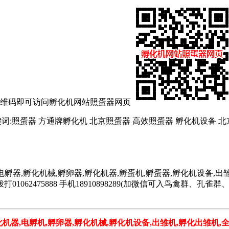
侧二维码即可访问孵化机网站照蛋器网页
m/zdq.htm 关键词:照蛋器 方通牌孵化机 北京照蛋器 高效照蛋器 孵化
电孵器,孵化机械,孵卵器,孵化机器,孵蛋机,孵蛋器,孵化机设备,出雏
062475888 手机18910898289(加微信可入鸟禽群、
化机器,电孵机,孵卵器,孵化机械,孵化机设备,出雏机,孵化出雏机,