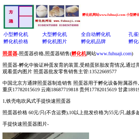
孵化机网站www.fuhuaji.com 
小型孵化机
大型孵化机
全自动孵化机
孔雀
孵化机价格
孵化机图片
孵化机品牌
孵化
照蛋器
-照蛋器价格,照蛋器销售(
孵化机
网站
www.fuhuaji.com
)
照蛋器-孵化中验证种蛋发育的装置,受精蛋胚胎发育情况,通过亮
观看蛋内图片 照蛋器批发零售销售主管:13522669577
中国北京方通牌照蛋器制造销售 照蛋器用于孵化设备附属器件,孵化机
重庆17782015619 云南18687719818 贵州17782015619 甘肃1891
1,铁壳电吹风式手提快速照蛋器
照蛋器价格 60元/只(不含运费),10以上批发价格为55元/只,
手提快速照蛋器图片-