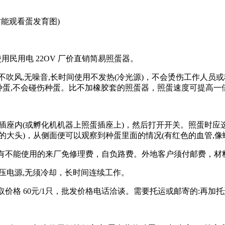
才能观看蛋发育图)
直接使用民用电 22OV 厂价直销简易照蛋器。
吹风,无噪音,长时间使用不发热(冷光源)，不会烫伤工作人员或种
触种蛋,不会碰伤种蛋。比不加橡胶套的照蛋器，照蛋速度可提高一
插座内(或孵化机机器上照蛋插座上)，然后打开开关。照蛋时应选
大头)，从侧面便可以观察到种蛋里面的情况(有红色的血管,像
万一有不能使用的来厂免修理费，自负路费。外地客户须付邮费，材
须稳压电源,无须冷却，长时间连续工作。
价格 60元/1只，批发价格电话洽谈。需要托运或邮寄的:再加托运