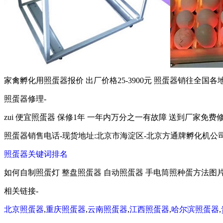
家禽孵化用照蛋器报价 出厂价格25-3900元 照蛋器销往全国各
照蛋器修理-
zui 便宜照蛋器 保修1年 一年内万分之一有故障 送到厂家免费修理
照蛋器销售电话-现货地址:北京市海淀区-北京方通牌孵化机公司院内 现货供应
照蛋器关键词排名
如何自制照蛋灯 整盘照蛋器 自动照蛋器 手电筒照种蛋方法图片
相关链接-
北京照蛋器
,
重庆照蛋器
,
云南照蛋器
,
江西照蛋器
,
哈尔滨照蛋器
,