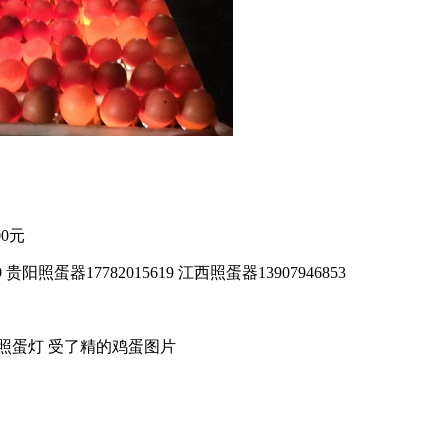
0元
蛋器17782015619 江西照蛋器13907946853
制照蛋灯 受了精的鸡蛋图片