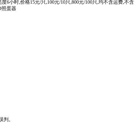
,价格15元/只,100元/10只,800元/100只,均不含运费,不含
D照蛋器
误判。