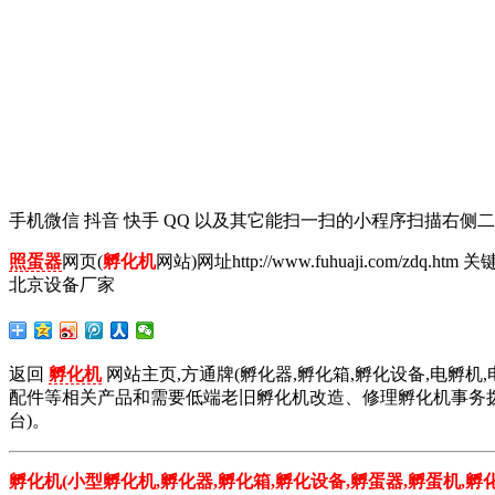
手机微信 抖音 快手 QQ 以及其它能扫一扫的小程序扫描右
照蛋器
网页(
孵化机
网站)网址http://www.fuhuaji.co
北京设备厂家
返回
孵化机
网站主页,方通牌(孵化器,孵化箱,孵化设备,电孵机,
配件等相关产品和需要低端老旧孵化机改造、修理孵化机事务拨打01
台)。
孵化机(小型孵化机,孵化器,孵化箱,孵化设备,孵蛋器,孵蛋机,孵