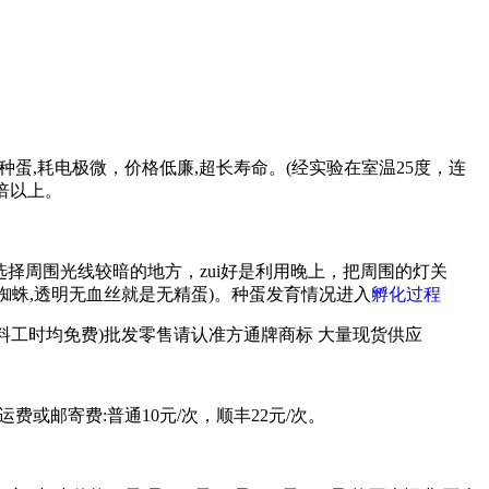
蛋,耗电极微，价格低廉,超长寿命。(经实验在室温25度，连
倍以上。
择周围光线较暗的地方，zui好是利用晚上，把周围的灯关
蜘蛛,透明无血丝就是无精蛋)。种蛋发育情况进入
孵化过程
料工时均免费)批发零售请认准方通牌商标 大量现货供应
费或邮寄费:普通10元/次，顺丰22元/次。