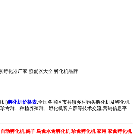
机设备 北京孵化器厂家 照蛋器大全 孵化机品牌
机)
孵化机价格表
,全国各省区市县镇乡村购买孵化机及孵化机
孔雀群、珍禽群、种植养殖群、孵化机客户群等技术交流,营销信息平
全自动孵化机,鸽子 鸟禽水禽孵化机 珍禽孵化机 家用 家禽孵化机