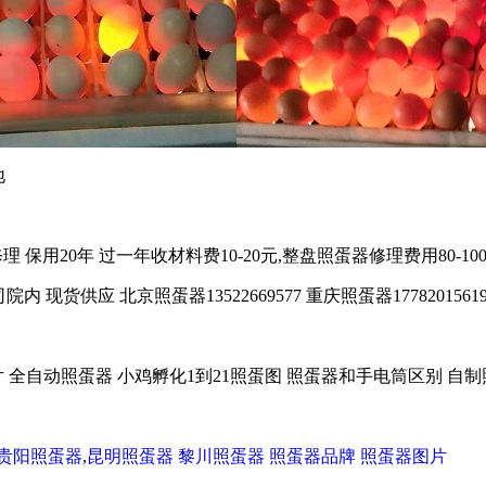
地
 保用20年 过一年收材料费10-20元,整盘照蛋器修理费用80-100
 北京照蛋器13522669577 重庆照蛋器17782015619 贵阳照
 全自动照蛋器 小鸡孵化1到21照蛋图 照蛋器和手电筒区别 自
贵阳照蛋器
,
昆明照蛋器
黎川照蛋器
照蛋器品牌
照蛋器图片