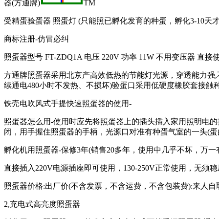
器(方通牌)
TM
受精蛋验蛋器 照蛋灯 (只能照已孵化发育的种蛋，孵化3-10天
商标注册-仿冒必纠
照蛋器型号 FT-ZDQ1A 电压 220V 功率 11W 不用变压器 
方通牌照蛋器采用北京产高效低热的节能灯光源，穿透能力强,不
续通电480小时不发热、不损坏)验蛋口采用低硬度橡胶套接
铁壳电吹风式手提快速照蛋器的使用-
照蛋器怎么用-使用时应先将照蛋器上的插头插入家用照明电的
闭，用手握住照蛋器的手柄，光源口对准有种蛋气室的一头(蛋的
孵化机用照蛋器-保修3年(销售20多年，使用中几乎不坏，
直接插入220V电源插座即可使用，130-250V正常使用，无
照蛋器价格:出厂价(不含发票，不含运费，不含包装费):来人自取
2,充电式高亮度照蛋器