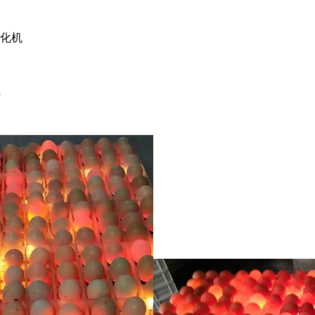
孵化机
只