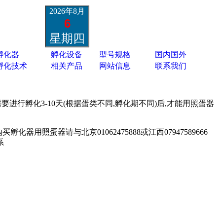
2026年8月
6
星期四
孵化器
孵化设备
型号规格
国内国外
孵化技术
相关产品
网站信息
联系我们
进行孵化3-10天(根据蛋类不同,孵化期不同)后,才能用照蛋器
照蛋器请与北京01062475888或江西07947589666
系