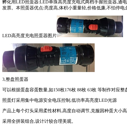
孵化用LED照蛋器:LED单珠高亮度充电式两档手握照蛋器,通电一次8-
发票。本照蛋器优点:亮度高,体积小重量轻,价格低廉,不怕停电
LED高亮度充电照蛋器图片
3,整盘照蛋器
可以根据蛋盘容蛋数量,如150枚176枚 88枚 63枚 等制作对应
照蛋灯采用集中电源安全电压控制,低功率高亮度LED光源
产品上每个灯头采用柔性材料,高度自动调节,克服因种蛋大小高
采用全拼装组合,设计计较合理美观。