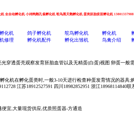
小型孵化机 全自动孵化机 小鸡鸭鹅孔雀孵化机 鸵鸟黑天鹅孵化机 蛋类胚胎疫苗孵化机 13801337988
孵化机
鸽子孵化机
鸵鸟孵化机
孵化机
机修理
孵化机配件
孵化出雏机
鸟禽介绍
光穿透蛋壳观察发育胚胎血管以及无精蛋(白蛋)视图 卵蛋一般需要
在孵化蛋类时,一般3-10天进行检查种蛋发育情况的器具;购买孵化器用
9112728 江苏18912527591 四川18982852951 浙江18968114840联
越多越便宜,大量现货供应,优质照蛋器-方通造