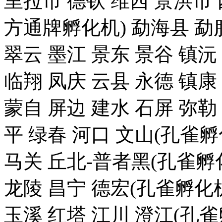
里拉市 德钦 维西 景洪
方通牌孵化机) 勐海县 勐腊
翠云 墨江 景东 景谷 镇沅
临翔 凤庆 云县 永德 镇康
蒙自 屏边 建水 石屏 弥勒
平 绿春 河口 文山(孔雀
马关 丘北-普者黑(孔雀孵化
龙陵 昌宁 德宏(孔雀孵化机
玉溪 红塔 江川 澄江(孔雀