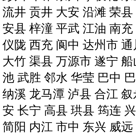
流井 贡井 大安 沿滩 荣县
安县 梓潼 平武 江油 南充
仪陇 西充 阆中 达州市 通
大竹 渠县 万源市 遂宁 船
池 武胜 邻水 华莹 巴中 
纳溪 龙马潭 泸县 合江 叙
安 长宁 高县 珙县 筠连 
简阳 内江 市中 东兴 威远