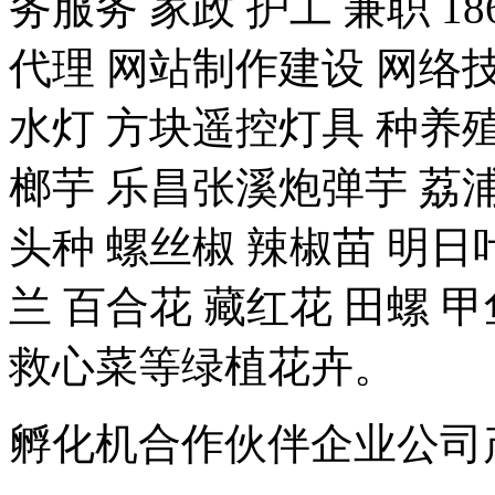
务服务 家政 护工 兼职 18
代理 网站制作建设 网络技
水灯 方块遥控灯具 种养殖-
榔芋 乐昌张溪炮弹芋 荔浦
头种 螺丝椒 辣椒苗 明日
兰 百合花 藏红花 田螺 甲
救心菜等绿植花卉。
孵化机合作伙伴企业公司产品 豆