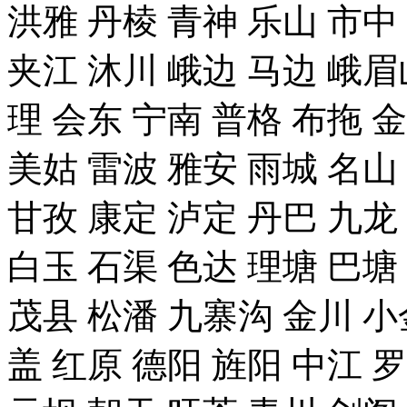
洪雅 丹棱 青神 乐山 市中
夹江 沐川 峨边 马边 峨眉
理 会东 宁南 普格 布拖 
美姑 雷波 雅安 雨城 名山
甘孜 康定 泸定 丹巴 九龙
白玉 石渠 色达 理塘 巴塘
茂县 松潘 九寨沟 金川 小
盖 红原 德阳 旌阳 中江 