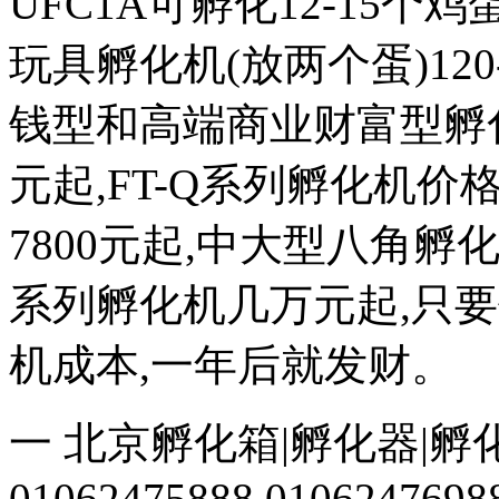
UFC1A可孵化12-15个鸡蛋
玩具孵化机(放两个蛋)120
钱型和高端商业财富型孵化机
元起,FT-Q系列孵化机价格
7800元起,中大型八角
系列孵化机几万元起,只
机成本,一年后就发财。
一 北京孵化箱|孵化器|孵
01062475888 0106247698