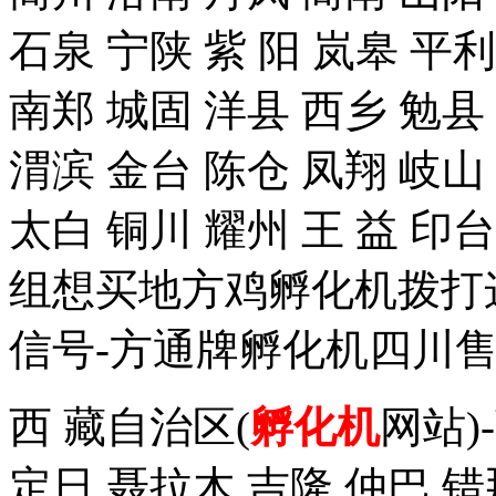
石泉 宁陕 紫 阳 岚皋 平
南郑 城固 洋县 西乡 勉县
渭滨 金台 陈仓 凤翔 岐山
太白 铜川 耀州 王 益 
组想买地方鸡孵化机拨打这个手
信号-方通牌孵化机四川售
西 藏自治区(
孵化机
网站)
定日 聂拉木 吉隆 仲巴 错