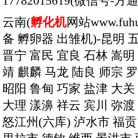
17782015619(微信
云南(
孵化机
网站www.fuh
备 孵卵器 出雏机)-昆明 
晋宁 富民 宜良 石林 嵩明
靖 麒麟 马龙 陆良 师宗 
昭阳 鲁甸 巧家 盐津 大关
大理 漾濞 祥云 宾川 弥渡
怒江州(六库) 泸水市 福贡