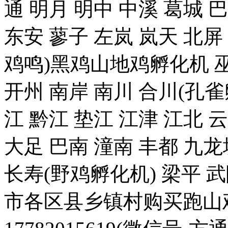
通 明月 明中 中溪 葛城 
东安 蓼子 左岚 岚天 北屏
鸡鸣)黑鸡山地鸡孵化机 巫
开州 南岸 南川 合川(孔雀
江 黔江 垫江 江津 江北 
大足 巴南 潼南 丰都 九龙
长寿(野鸡孵化机) 梁平 
市各区县乡镇村购买跑山