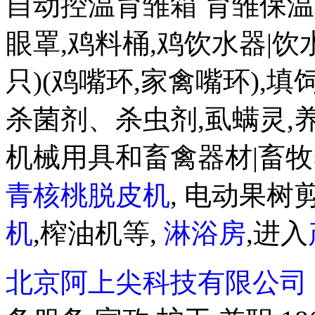
自动控温育雏箱 育雏保温箱8
眼罩,鸡料桶,鸡饮水器|饮水盒
只)(鸡嘴环,家禽嘴环),
杀菌剂、杀虫剂,虱螨灵,
机械用具和畜禽器材|畜牧
青核桃脱皮机
, 电动果树剪
机
,榨油机等,
淋浴房
,进入
北京阿上尖科技有限公司