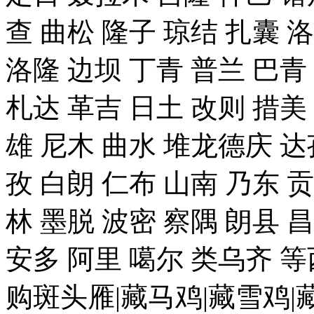
查 曲松 隆子 琼结 扎囊 
洛隆 边坝 丁青 普兰 巴青
札达 革吉 日土 改则 措美 
雄 尼木 曲水 堆龙德庆 达
孜 白朗 仁布 山南 乃东 
林 墨脱 波密 察隅 朗县 
安多 阿里 噶尔 类乌齐 
购斑头雁|藏马鸡|藏雪鸡