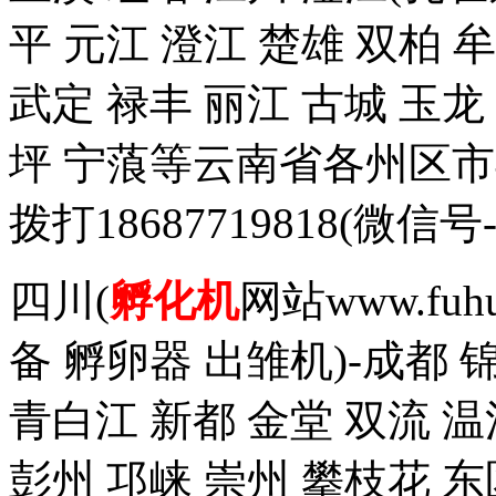
平 元江 澄江 楚雄 双柏 
武定 禄丰 丽江 古城 玉
坪 宁蒗等云南省各州区
拨打18687719818(
四川(
孵化机
网站www.fuh
备 孵卵器 出雏机)-成都 
青白江 新都 金堂 双流 温
彭州 邛崃 崇州 攀枝花 东