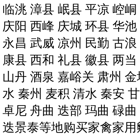
临洮 漳县 岷县 平凉 崆峒
庆阳 西峰 庆城 环县 华池
永昌 武威 凉州 民勤 古浪
康县 西和 礼县 徽县 两当
山丹 酒泉 嘉峪关 肃州 金
水 秦州 麦积 清水 秦安 
卓尼 舟曲 迭部 玛曲 碌曲
迭景泰等地购买家禽家用