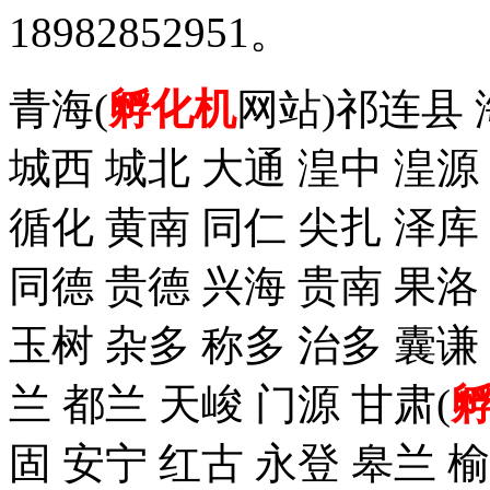
18982852951。
青海(
孵化机
网站)祁连县 
城西 城北 大通 湟中 湟源
循化 黄南 同仁 尖扎 泽
同德 贵德 兴海 贵南 果洛
玉树 杂多 称多 治多 囊谦
兰 都兰 天峻 门源 甘肃(
固 安宁 红古 永登 皋兰 榆