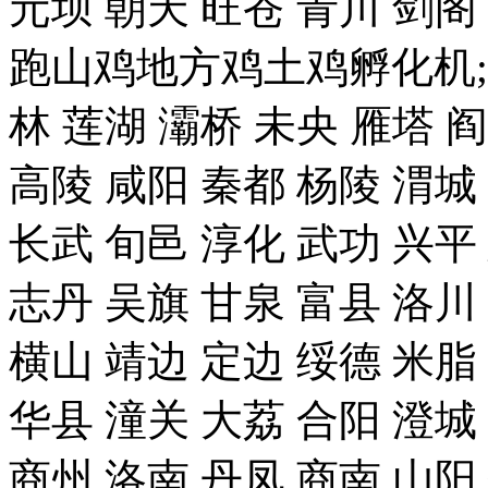
元坝 朝天 旺苍 青川 剑
跑山鸡地方鸡土鸡孵化机;
林 莲湖 灞桥 未央 雁塔 
高陵 咸阳 秦都 杨陵 渭城
长武 旬邑 淳化 武功 兴平
志丹 吴旗 甘泉 富县 洛川
横山 靖边 定边 绥德 米脂
华县 潼关 大荔 合阳 澄城
商州 洛南 丹凤 商南 山阳