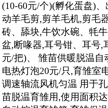
(10-60元/个)(孵化蛋盘)
动羊毛剪,剪羊毛机,剪毛器
砖、舔块,牛饮水碗、牦牛
盆,断喙器,耳号钳、耳号,耳
元/把)、 雏苗供暖脱温自
电热灯泡20元/只,育雏室电热
调速轴流风机匀温 用于孔
苗脱温育雏用,使用面积达 20