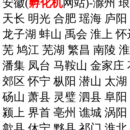
安徽(
孵化机
网站)-滁州 
天长 明光 合肥 瑶海 庐阳
龙子湖 蚌山 禹会 淮上 怀
芜 鸠江 芜湖 繁昌 南陵 
潘集 凤台 马鞍山 金家庄 
郊区 怀宁 枞阳 潜山 太湖
砀山 萧县 灵璧 泗县 阜阳
颍上 界首 亳州 谯城 涡阳
歙县 休宁 黟县 祁门 淮北