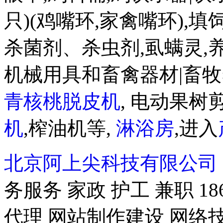
只)(鸡嘴环,家禽嘴环),
杀菌剂、杀虫剂,虱螨灵,
机械用具和畜禽器材|畜牧
青核桃脱皮机
, 电动果树剪
机
,榨油机等,
淋浴房
,进入
北京阿上尖科技有限公司
务服务 家政 护工 兼职 18
代理 网站制作建设 网络技