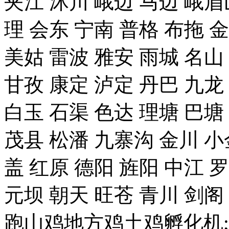
夹江 沐川 峨边 马边 峨眉
理 会东 宁南 普格 布拖 
美姑 雷波 雅安 雨城 名山
甘孜 康定 泸定 丹巴 九龙
白玉 石渠 色达 理塘 巴塘
茂县 松潘 九寨沟 金川 小
盖 红原 德阳 旌阳 中江 
元坝 朝天 旺苍 青川 剑
跑山鸡地方鸡土鸡孵化机;