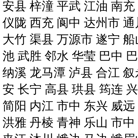
安县 梓潼 平武 江油 南充
仪陇 西充 阆中 达州市 通
大竹 渠县 万源市 遂宁 船
池 武胜 邻水 华莹 巴中 
纳溪 龙马潭 泸县 合江 叙
安 长宁 高县 珙县 筠连 
简阳 内江 市中 东兴 威远
洪雅 丹棱 青神 乐山 市中