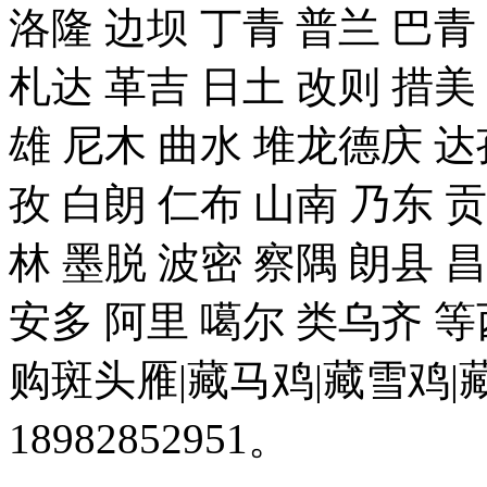
洛隆 边坝 丁青 普兰 巴青
札达 革吉 日土 改则 措美 
雄 尼木 曲水 堆龙德庆 达
孜 白朗 仁布 山南 乃东 
林 墨脱 波密 察隅 朗县 
安多 阿里 噶尔 类乌齐 
购斑头雁|藏马鸡|藏雪鸡
18982852951。