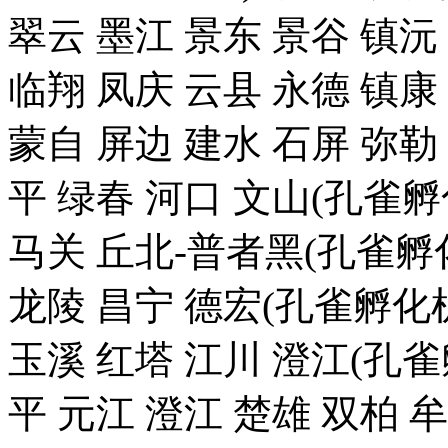
翠云 墨江 景东 景谷 镇沅
临翔 凤庆 云县 永德 镇康
蒙自 屏边 建水 石屏 弥勒
平 绿春 河口 文山(孔雀
马关 丘北-普者黑(孔雀孵化
龙陵 昌宁 德宏(孔雀孵化机
玉溪 红塔 江川 澄江(孔雀
平 元江 澄江 楚雄 双柏 