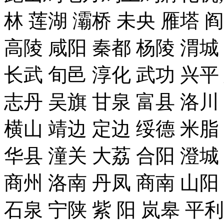
林 莲湖 灞桥 未央 雁塔 
高陵 咸阳 秦都 杨陵 渭城
长武 旬邑 淳化 武功 兴平
志丹 吴旗 甘泉 富县 洛川
横山 靖边 定边 绥德 米脂
华县 潼关 大荔 合阳 澄城
商州 洛南 丹凤 商南 山阳
石泉 宁陕 紫 阳 岚皋 平