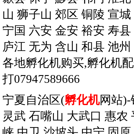
山 狮子山 郊区 铜陵 宣城
宁国 六安 金安 裕安 寿县
庐江 无为 含山 和县 池州
各地孵化机购买,孵化机
打07947589666
宁夏自治区(
孵化机
网站)
灵武 石嘴山 大武口 惠农 
峡 中卫 沙坡头 中宁 固原