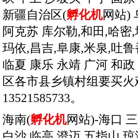
新疆自治区(
孵化机
网站)
阿克苏 库尔勒,和田,哈密,
玛依,昌吉,阜康,米泉,吐鲁
临夏 康乐 永靖 广河 和
区各市县乡镇村组要买火
13521585733。
海南(
孵化机
网站)-海口 三
白沙,临高,澄迈,五指山,琼