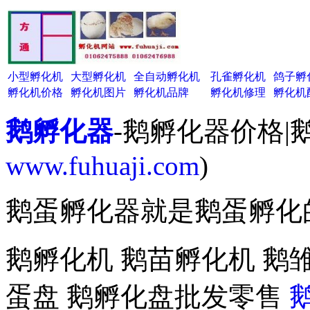
小型孵化机
大型孵化机
全自动孵化机
孔雀孵化机
鸽子孵
孵化机价格
孵化机图片
孵化机品牌
孵化机修理
孵化机
鹅孵化器
-鹅孵化器价格|
www.fuhuaji.com
)
鹅蛋孵化器就是鹅蛋孵化
鹅孵化机 鹅苗孵化机 鹅
蛋盘 鹅孵化盘批发零售