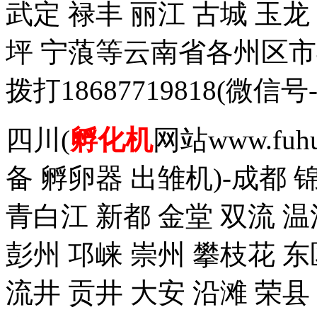
武定 禄丰 丽江 古城 玉
坪 宁蒗等云南省各州区
拨打18687719818(
四川(
孵化机
网站www.fuh
备 孵卵器 出雏机)-成都 
青白江 新都 金堂 双流 温
彭州 邛崃 崇州 攀枝花 东
流井 贡井 大安 沿滩 荣县