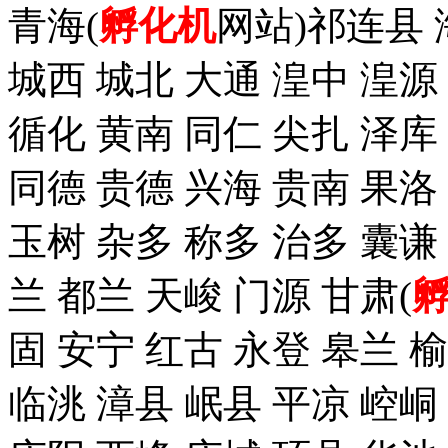
青海(
孵化机
网站)祁连县 
城西 城北 大通 湟中 湟源
循化 黄南 同仁 尖扎 泽
同德 贵德 兴海 贵南 果洛
玉树 杂多 称多 治多 囊谦
兰 都兰 天峻 门源 甘肃(
固 安宁 红古 永登 皋兰 榆
临洮 漳县 岷县 平凉 崆峒