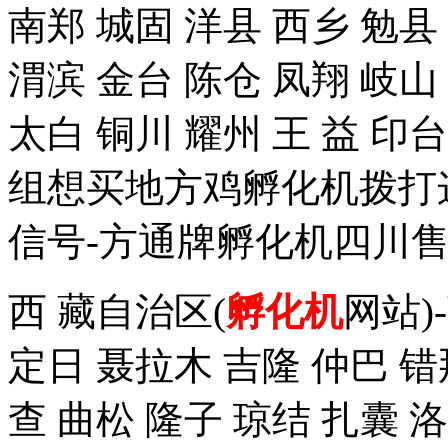
南郑 城固 洋县 西乡 勉县
渭滨 金台 陈仓 凤翔 岐山
太白 铜川 耀州 王 益 
组想买地方鸡孵化机拨打这个手
信号-方通牌孵化机四川售
西 藏自治区(
孵化机
网站)
定日 聂拉木 吉隆 仲巴 错
查 曲松 隆子 琼结 扎囊 