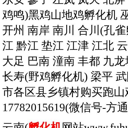
鸡鸣)黑鸡山地鸡孵化机 巫
开州 南岸 南川 合川(孔雀
江 黔江 垫江 江津 江北 
大足 巴南 潼南 丰都 九龙
长寿(野鸡孵化机) 梁平 
市各区县乡镇村购买跑山
17782015619(微信
云南(
孵化机
网站www.fuh