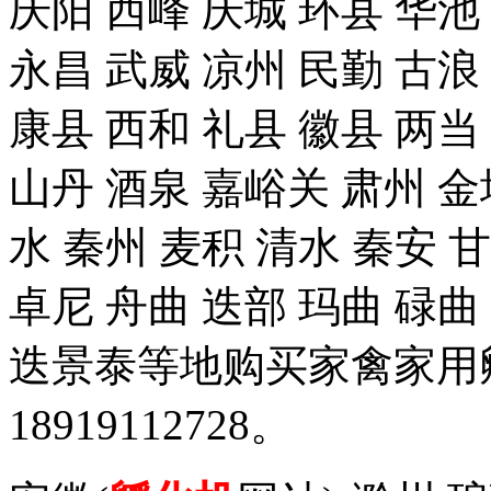
庆阳 西峰 庆城 环县 华池
永昌 武威 凉州 民勤 古浪
康县 西和 礼县 徽县 两当
山丹 酒泉 嘉峪关 肃州 金
水 秦州 麦积 清水 秦安 
卓尼 舟曲 迭部 玛曲 碌曲
迭景泰等地购买家禽家用
18919112728。