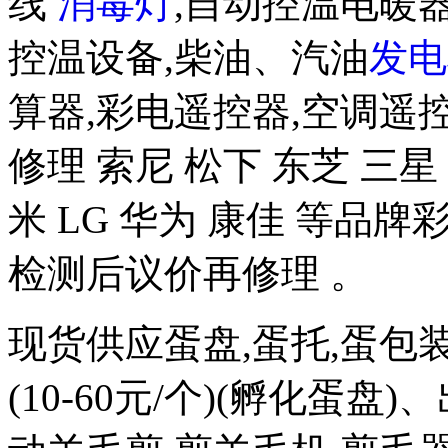
线
消毒灯
,自动控温电暖器
控温设备,柴油、汽油
发电
算器,彩电遥控器,空调遥
修理 索尼 松下 东芝 三星 
米 LG 华为 康佳 等品
检测后议价再修理 。
现货供应蛋盘,蛋托,蛋包
(10-60元/个)(孵化蛋盘)