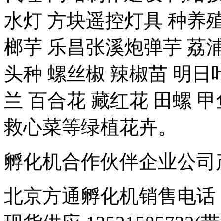
水灯 方块遥控灯具 种养殖-
榔芋 乐昌张溪炮弹芋 荔浦
头种 螺丝椒 辣椒苗 明日
兰 百合花 藏红花 田螺 甲
救心菜等绿植花卉。
孵化机合作伙伴企业公司产品 豆
北京方通孵化机销售电话 01