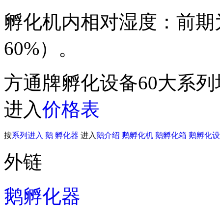
孵化机内相对湿度：前期为
60%）。
方通牌孵化设备60大系
进入
价格表
按
系列进入
鹅
孵化器
进入
鹅介绍
鹅孵化机
鹅孵化箱
鹅孵化设
外链
鹅孵化器