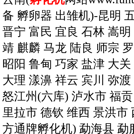
备 孵卵器 出雏机)-昆明 
晋宁 富民 宜良 石林 嵩明
靖 麒麟 马龙 陆良 师宗 
昭阳 鲁甸 巧家 盐津 大关
大理 漾濞 祥云 宾川 弥渡
怒江州(六库) 泸水市 福贡
里拉市 德钦 维西 景洪
方通牌孵化机) 勐海县 勐腊