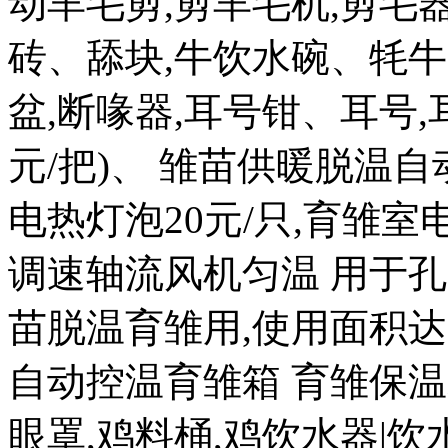
动羊毛剪,剪羊毛机,剪毛器
砖、舔块,牛饮水碗、牦牛
盆,断喙器,耳号钳、耳号,耳
元/把)、 雏苗供暖脱温自
电热灯泡20元/只,育雏室电热
调速轴流风机匀温 用于孔
苗脱温育雏用,使用面积达 20
自动控温育雏箱 育雏保温箱8
眼罩,鸡料桶,鸡饮水器|饮水盒