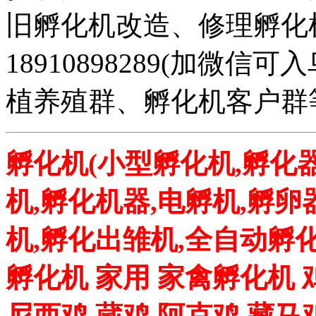
旧孵化机改造、修理孵化机事务
18910898289(加微
植养殖群、孵化机客户群
孵化机(小型孵化机,孵化器
机,孵化机器,电孵机,孵卵
机,孵化出雏机,全自动孵化
孵化机 家用 家禽孵化机 
尼西鸡 蔵鸡 阿克鸡 藏马