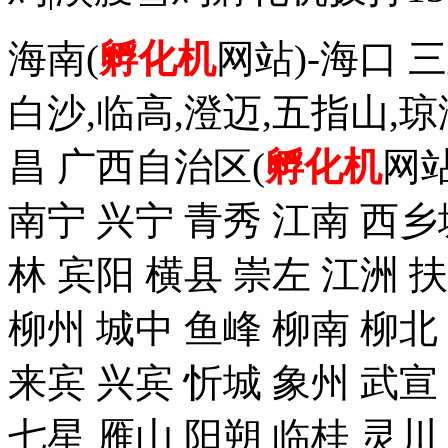
海南(
孵化机
网站)-海口 三
白沙,临高,澄迈,五指山,琼
昌 广西自治区(
孵化机
网站
南宁 兴宁 青秀 江南 西乡
林 宾阳 横县 崇左 江洲 
柳州 城中 鱼峰 柳南 柳北
来宾 兴宾 忻城 象州 武宣
七星 雁山 阳朔 临桂 灵川