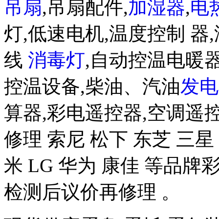
吊扇
,吊扇配件,
加湿器
,
电
灯,低速电机,温度控制 器,
线
消毒灯
,自动控温电暖器
控温设备,柴油、汽油
发电
算器,彩电遥控器,空调遥
修理 索尼 松下 东芝 三星 
米 LG 华为 康佳 等品
检测后议价再修理 。