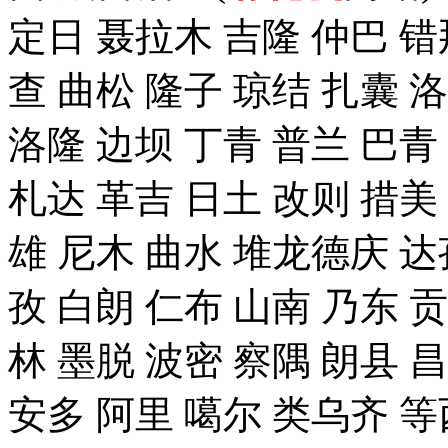
定日 聂拉木 吉隆 仲巴 错
查 曲松 隆子 琼结 扎囊 
洛隆 边坝 丁青 普兰 巴青
札达 革吉 日土 改则 措美 
雄 尼木 曲水 堆龙德庆 达
孜 白朗 仁布 山南 乃东 
林 墨脱 波密 察隅 朗县 
安多 阿里 噶尔 类乌齐 