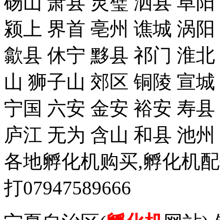
砀山 萧县 灵璧 泗县 阜阳
颍上 界首 亳州 谯城 涡阳
歙县 休宁 黟县 祁门 淮北
山 狮子山 郊区 铜陵 宣城
宁国 六安 金安 裕安 寿县
庐江 无为 含山 和县 池州
各地孵化机购买,孵化机
打07947589666