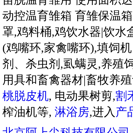
动控温育雏箱 育雏保温箱80
罩,鸡料桶,鸡饮水器|饮水盒|
(鸡嘴环,家禽嘴环),填饲
剂、杀虫剂,虱螨灵,养殖
用具和畜禽器材|畜牧养殖
桃脱皮机
, 电动果树剪,
割
榨油机等,
淋浴房
,进入
产
北京阿上尖科技有限公司