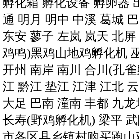
孵化箱 孵化设备 孵卵器 出
通 明月 明中 中溪 葛城 
东安 蓼子 左岚 岚天 北屏
鸡鸣)黑鸡山地鸡孵化机 巫
开州 南岸 南川 合川(孔雀
江 黔江 垫江 江津 江北 
大足 巴南 潼南 丰都 九龙
长寿(野鸡孵化机) 梁平 
市各区县乡镇村购买跑山