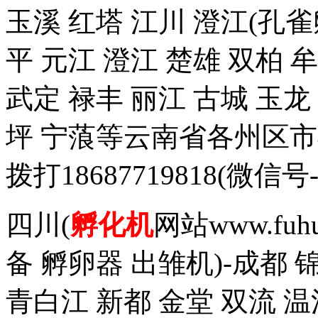
玉溪 红塔 江川 澄江(孔雀
平 元江 澄江 楚雄 双柏 
武定 禄丰 丽江 古城 玉
坪 宁蒗等云南省各州区
拨打18687719818(
四川(
孵化机
网站www.fuh
备 孵卵器 出雏机)-成都 
青白江 新都 金堂 双流 温