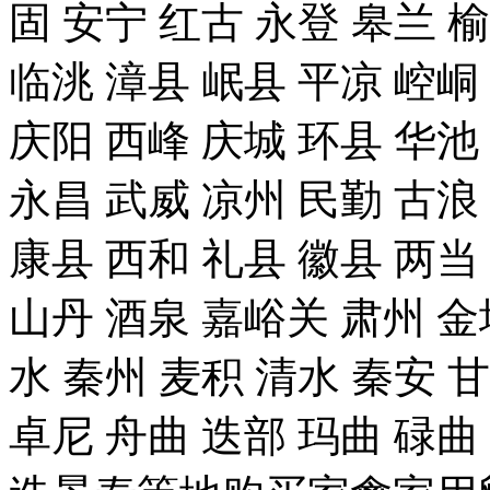
固 安宁 红古 永登 皋兰 榆
临洮 漳县 岷县 平凉 崆峒
庆阳 西峰 庆城 环县 华池
永昌 武威 凉州 民勤 古浪
康县 西和 礼县 徽县 两当
山丹 酒泉 嘉峪关 肃州 金
水 秦州 麦积 清水 秦安 
卓尼 舟曲 迭部 玛曲 碌曲