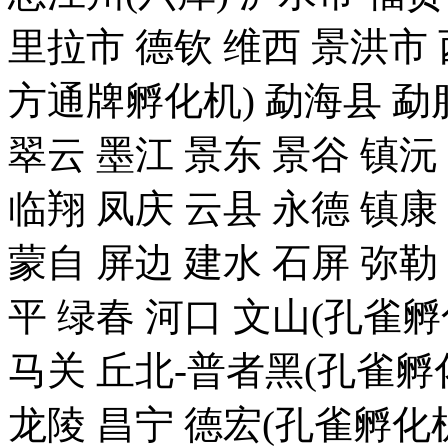
里拉市 德钦 维西 景洪
方通牌孵化机) 勐海县 勐腊
翠云 墨江 景东 景谷 镇沅
临翔 凤庆 云县 永德 镇康
蒙自 屏边 建水 石屏 弥勒
平 绿春 河口 文山(孔雀
马关 丘北-普者黑(孔雀孵化
龙陵 昌宁 德宏(孔雀孵化机