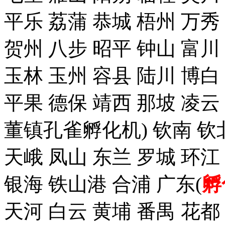
平乐 荔蒲 恭城 梧州 万秀
贺州 八步 昭平 钟山 富川
玉林 玉州 容县 陆川 博白
平果 德保 靖西 那坡 凌云
董镇孔雀孵化机) 钦南 钦
天峨 凤山 东兰 罗城 环江
银海 铁山港 合浦 广东(
孵
天河 白云 黄埔 番禺 花都