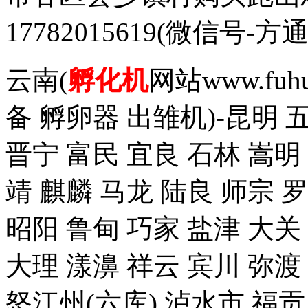
17782015619(微信
云南(
孵化机
网站www.fuh
备 孵卵器 出雏机)-昆明 
晋宁 富民 宜良 石林 嵩明
靖 麒麟 马龙 陆良 师宗 
昭阳 鲁甸 巧家 盐津 大关
大理 漾濞 祥云 宾川 弥渡
怒江州(六库) 泸水市 福贡