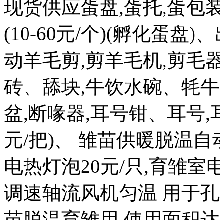
现货供应蛋盘,蛋托,蛋包
(10-60元/个)(孵化蛋盘)
动羊毛剪,剪羊毛机,剪毛器
砖、舔块,牛饮水碗、牦牛
盆,断喙器,耳号钳、耳号,耳
元/把)、 雏苗供暖脱温自
电热灯泡20元/只,育雏室电热
调速轴流风机匀温 用于孔
苗脱温育雏用 使用面积达20