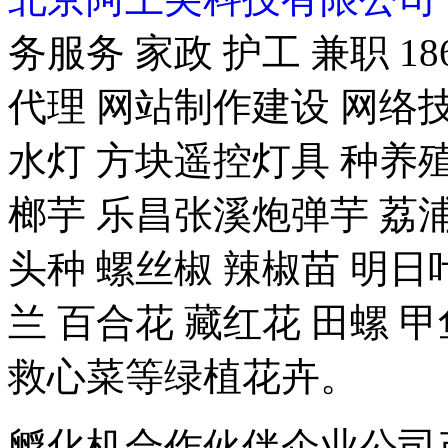
务服务 家政 护工 兼职 18
代理 网站制作建设 网络技
水灯 方块遥控灯具 种养殖-
榔芋 乐昌张溪炮弹芋 荔浦
头种 螺丝椒 辣椒苗 明日
兰 百合花 藏红花 田螺 甲
救心菜等绿植花卉。
孵化机合作伙伴企业公司产品 豆