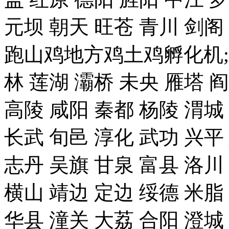
元坝 朝天 旺苍 青川 剑
跑山鸡地方鸡土鸡孵化机;
林 莲湖 灞桥 未央 雁塔 
高陵 咸阳 秦都 杨陵 渭城
长武 旬邑 淳化 武功 兴平
志丹 吴旗 甘泉 富县 洛川
横山 靖边 定边 绥德 米脂
华县 潼关 大荔 合阳 澄城