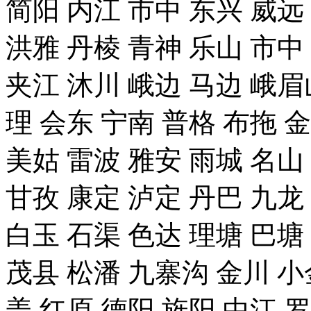
简阳 内江 市中 东兴 威远
洪雅 丹棱 青神 乐山 市中
夹江 沐川 峨边 马边 峨眉
理 会东 宁南 普格 布拖 
美姑 雷波 雅安 雨城 名山
甘孜 康定 泸定 丹巴 九龙
白玉 石渠 色达 理塘 巴塘
茂县 松潘 九寨沟 金川 小
盖 红原 德阳 旌阳 中江 