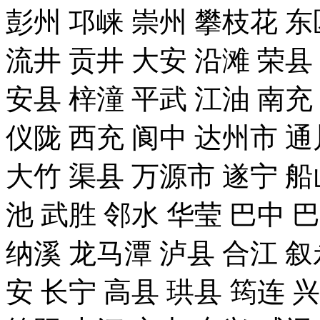
彭州 邛崃 崇州 攀枝花 东
流井 贡井 大安 沿滩 荣县
安县 梓潼 平武 江油 南充
仪陇 西充 阆中 达州市 通
大竹 渠县 万源市 遂宁 船
池 武胜 邻水 华莹 巴中 
纳溪 龙马潭 泸县 合江 叙
安 长宁 高县 珙县 筠连 