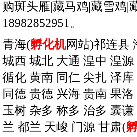
购斑头雁|藏马鸡|藏雪鸡
18982852951。
青海(
孵化机
网站)祁连县 
城西 城北 大通 湟中 湟源
循化 黄南 同仁 尖扎 泽
同德 贵德 兴海 贵南 果洛
玉树 杂多 称多 治多 囊谦
兰 都兰 天峻 门源 甘肃(