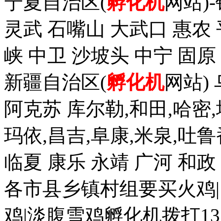
宁夏自治区(
孵化机
网站)
灵武 石嘴山 大武口 惠农 
峡 中卫 沙坡头 中宁 固原
新疆自治区(
孵化机
网站)
阿克苏 库尔勒,和田,哈密,
玛依,昌吉,阜康,米泉,吐鲁
临夏 康乐 永靖 广河 和
各市县乡镇村组要买火鸡|
鸡|淡腹雪鸡孵化机拨打1352