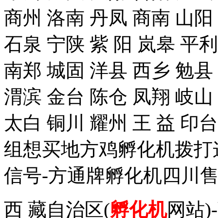
商州 洛南 丹凤 商南 山阳
石泉 宁陕 紫 阳 岚皋 平
南郑 城固 洋县 西乡 勉县
渭滨 金台 陈仓 凤翔 岐山
太白 铜川 耀州 王 益 
组想买地方鸡孵化机拨打这个手
信号-方通牌孵化机四川售
西 藏自治区(
孵化机
网站)