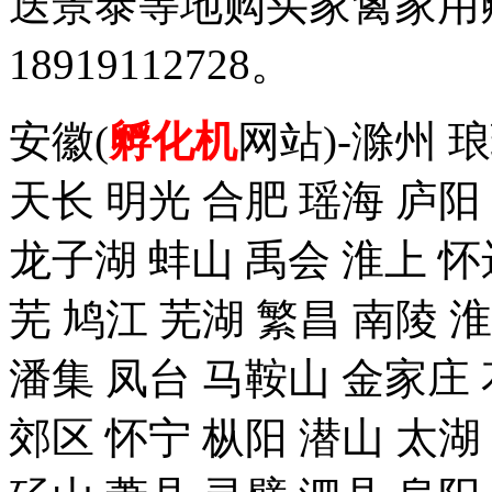
迭景泰等地购买家禽家用
18919112728。
安徽(
孵化机
网站)-滁州 
天长 明光 合肥 瑶海 庐阳
龙子湖 蚌山 禹会 淮上 怀
芜 鸠江 芜湖 繁昌 南陵 
潘集 凤台 马鞍山 金家庄 
郊区 怀宁 枞阳 潜山 太湖