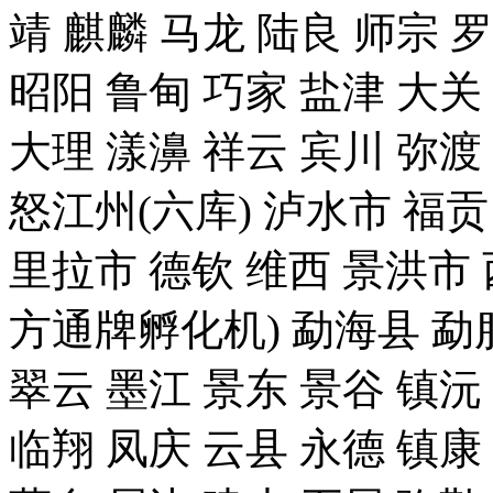
靖 麒麟 马龙 陆良 师宗 
昭阳 鲁甸 巧家 盐津 大关
大理 漾濞 祥云 宾川 弥渡
怒江州(六库) 泸水市 福贡
里拉市 德钦 维西 景洪
方通牌孵化机) 勐海县 勐腊
翠云 墨江 景东 景谷 镇沅
临翔 凤庆 云县 永德 镇康