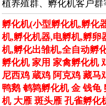
植养殖群、孵化机客户群
孵化机(小型孵化机,孵化器
机,孵化机器,电孵机,孵卵
机,孵化出雏机,全自动孵化
孵化机 家用 家禽孵化机 
尼西鸡 蔵鸡 阿克鸡 藏马
鸭鹅 鹌鹑孵化机 金 钱龟
机 大雁 斑头雁 孔雀孵化