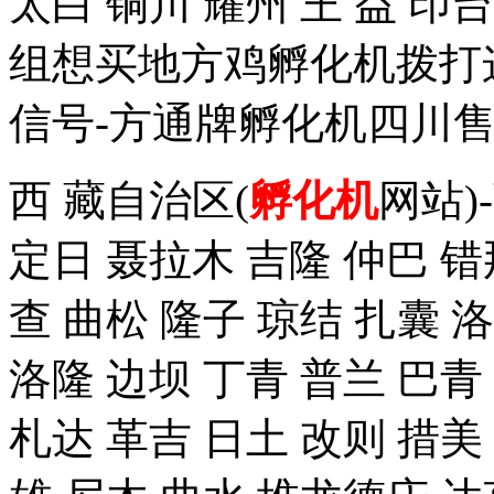
太白 铜川 耀州 王 益 
组想买地方鸡孵化机拨打这个手
信号-方通牌孵化机四川售
西 藏自治区(
孵化机
网站)
定日 聂拉木 吉隆 仲巴 错
查 曲松 隆子 琼结 扎囊 
洛隆 边坝 丁青 普兰 巴青
札达 革吉 日土 改则 措美 