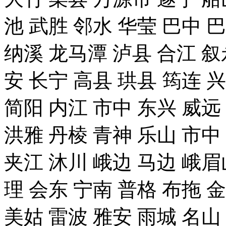
池 武胜 邻水 华莹 巴中 
纳溪 龙马潭 泸县 合江 叙
安 长宁 高县 珙县 筠连 
简阳 内江 市中 东兴 威远
洪雅 丹棱 青神 乐山 市中
夹江 沐川 峨边 马边 峨眉
理 会东 宁南 普格 布拖 
美姑 雷波 雅安 雨城 名山