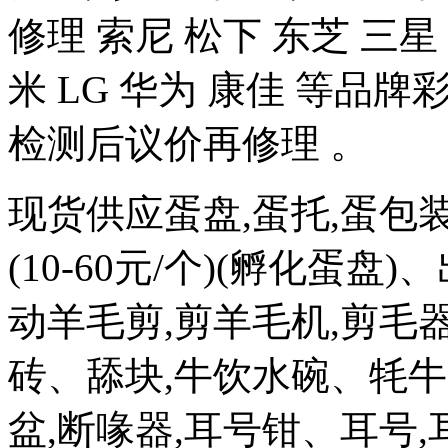
修理 索尼 松下 东芝 三星 
米 LG 华为 康佳 等品
检测后议价再修理 。
现货供应蛋盘,蛋托,蛋包
(10-60元/个)(孵化蛋盘)
动羊毛剪,剪羊毛机,剪毛器
砖、舔块,牛饮水碗、牦牛
盆,断喙器,耳号钳、耳号,耳