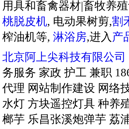
用具和畜禽器材|畜牧养殖
桃脱皮机
, 电动果树剪,
割
榨油机等,
淋浴房
,进入
产
北京阿上尖科技有限公司
务服务 家政 护工 兼职 18
代理 网站制作建设 网络技
水灯 方块遥控灯具 种养殖-
榔芋 乐昌张溪炮弹芋 荔浦