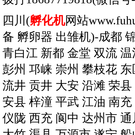
四川(
孵化机
网站www.fuh
备 孵卵器 出雏机)-成都 
青白江 新都 金堂 双流 温
彭州 邛崃 崇州 攀枝花 东
流井 贡井 大安 沿滩 荣县
安县 梓潼 平武 江油 南充
仪陇 西充 阆中 达州市 通
大竹 渠县 万源市 遂宁 船