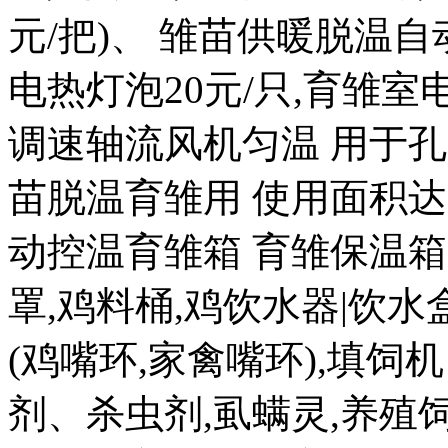
元/把)、 雏苗供暖脱温自
电热灯泡20元/只,育雏室电热
调速轴流风机匀温 用于孔
苗脱温育雏用 使用面积达20
动控温育雏箱 育雏保温箱80
罩,鸡料桶,鸡饮水器|饮水盒|
(鸡嘴环,家禽嘴环),填饲
剂、杀虫剂,虱螨灵,养殖