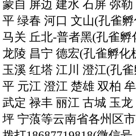
蒙自 屏边 建水 石屏 弥勒
平 绿春 河口 文山(孔雀
马关 丘北-普者黑(孔雀孵化
龙陵 昌宁 德宏(孔雀孵化机
玉溪 红塔 江川 澄江(孔雀
平 元江 澄江 楚雄 双柏 
武定 禄丰 丽江 古城 玉
坪 宁蒗等云南省各州区
拨打18687719818(