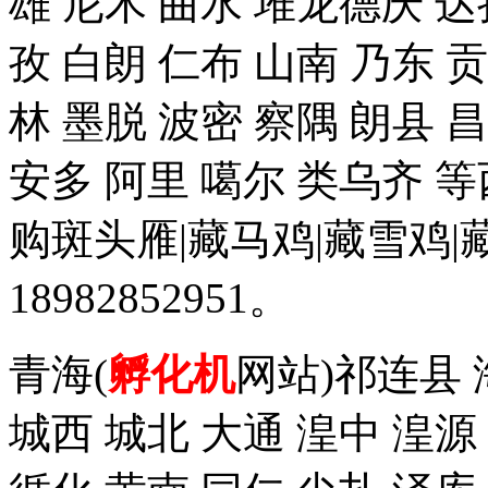
雄 尼木 曲水 堆龙德庆 达
孜 白朗 仁布 山南 乃东 
林 墨脱 波密 察隅 朗县 
安多 阿里 噶尔 类乌齐 
购斑头雁|藏马鸡|藏雪鸡
18982852951。
青海(
孵化机
网站)祁连县 
城西 城北 大通 湟中 湟源