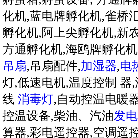
化机,蓝电牌孵化机,雀桥
孵化机,阿上尖孵化机,新
方通孵化机,海鸥牌孵化
吊扇
,吊扇配件,
加湿器
,
电
灯,低速电机,温度控制 器,
线
消毒灯
,自动控温电暖器
控温设备,柴油、汽油
发电
算器,彩电遥控器,空调遥