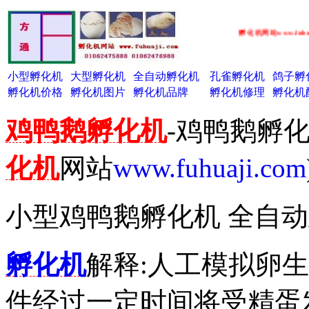
孵化机网站www.fuhuaji.c
小型孵化机
大型孵化机
全自动孵化机
孔雀孵化机
鸽子孵
孵化机价格
孵化机图片
孵化机品牌
孵化机修理
孵化机
鸡鸭鹅孵化机
-鸡鸭鹅孵
化机
网站
www.fuhuaji.com
小型鸡鸭鹅孵化机 全自
孵化机
解释:人工模拟卵
件经过一定时间将受精蛋