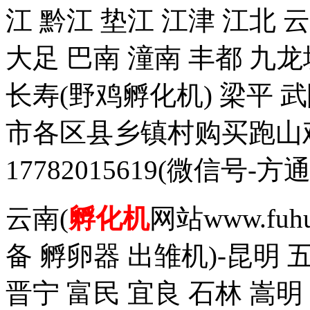
江 黔江 垫江 江津 江北 
大足 巴南 潼南 丰都 九龙
长寿(野鸡孵化机) 梁平 
市各区县乡镇村购买跑山
17782015619(微信
云南(
孵化机
网站www.fuh
备 孵卵器 出雏机)-昆明 
晋宁 富民 宜良 石林 嵩明