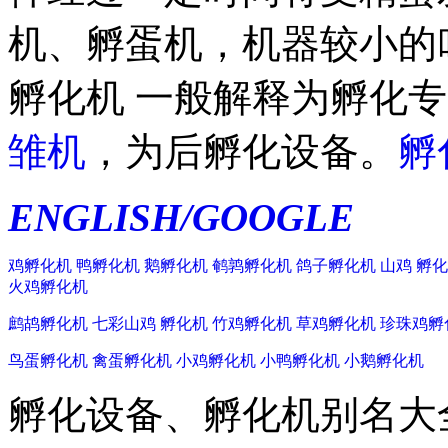
机、孵蛋机，机器较小的
孵化机 一般解释为孵化
雏机
，为后孵化设备。
孵
ENGLISH/
GOOGLE
鸡孵化机
鸭孵化机
鹅孵化机
鹌鹑孵化机
鸽子孵化机
山鸡 孵
火鸡孵化机
鹧鸪孵化机
七彩山鸡 孵化机
竹鸡孵化机
草鸡孵化机
珍珠鸡孵
鸟蛋孵化机
禽蛋孵化机
小鸡孵化机
小鸭孵化机
小鹅孵化机
孵化设备、孵化机别名大