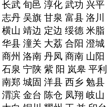
长武 旬邑 淳化 武功 兴平
志丹 吴旗 甘泉 富县 洛川
横山 靖边 定边 绥德 米脂
华县 潼关 大荔 合阳 澄城
商州 洛南 丹凤 商南 山阳
石泉 宁陕 紫 阳 岚皋 平
南郑 城固 洋县 西乡 勉县
渭滨 金台 陈仓 凤翔 岐山