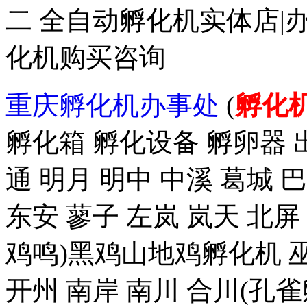
二 全自动孵化机实体店|
化机购买咨询
重庆孵化机办事处
(
孵化
孵化箱 孵化设备 孵卵器 出
通 明月 明中 中溪 葛城 
东安 蓼子 左岚 岚天 北屏
鸡鸣)黑鸡山地鸡孵化机 巫
开州 南岸 南川 合川(孔雀