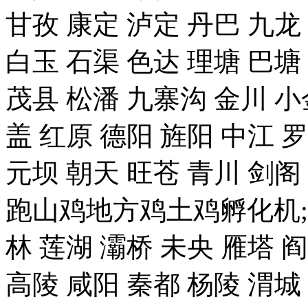
甘孜 康定 泸定 丹巴 九龙
白玉 石渠 色达 理塘 巴塘
茂县 松潘 九寨沟 金川 小
盖 红原 德阳 旌阳 中江 
元坝 朝天 旺苍 青川 剑
跑山鸡地方鸡土鸡孵化机;
林 莲湖 灞桥 未央 雁塔 
高陵 咸阳 秦都 杨陵 渭城