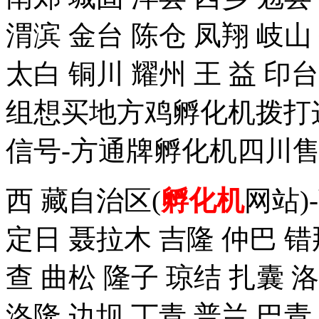
渭滨 金台 陈仓 凤翔 岐山
太白 铜川 耀州 王 益 
组想买地方鸡孵化机拨打这个手
信号-方通牌孵化机四川售
西 藏自治区(
孵化机
网站)
定日 聂拉木 吉隆 仲巴 错
查 曲松 隆子 琼结 扎囊 
洛隆 边坝 丁青 普兰 巴青