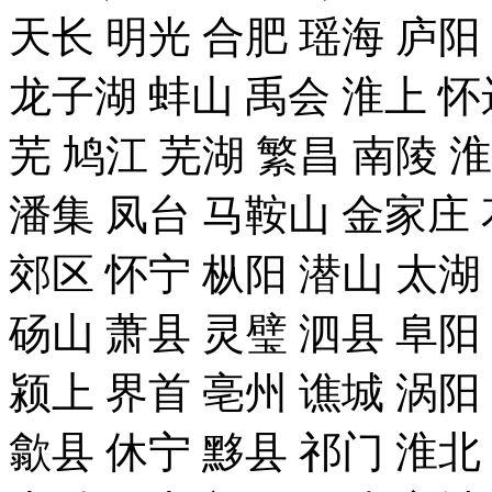
天长 明光 合肥 瑶海 庐阳
龙子湖 蚌山 禹会 淮上 怀
芜 鸠江 芜湖 繁昌 南陵 
潘集 凤台 马鞍山 金家庄 
郊区 怀宁 枞阳 潜山 太湖
砀山 萧县 灵璧 泗县 阜阳
颍上 界首 亳州 谯城 涡阳
歙县 休宁 黟县 祁门 淮北