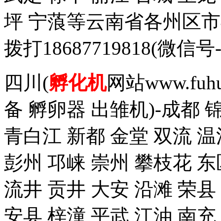
坪 宁蒗等云南省各州区
拨打18687719818(
四川(
孵化机
网站www.fuh
备 孵卵器 出雏机)-成都 
青白江 新都 金堂 双流 温
彭州 邛崃 崇州 攀枝花 东
流井 贡井 大安 沿滩 荣县
安县 梓潼 平武 江油 南充