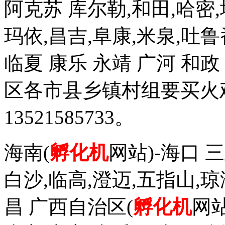
阿克苏 库尔勒,和田,哈密,
玛依,昌吉,阜康,米泉,吐鲁
临夏 康乐 永靖 广河 和
区各市县乡镇村组要买火
13521585733。
海南(
孵化机
网站)-海口 三
白沙,临高,澄迈,五指山,琼
昌 广西自治区(
孵化机
网站