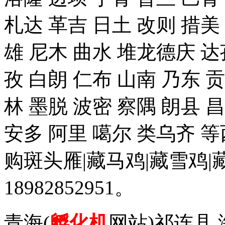
札达 革吉 日土 改则 措美 
雄 尼木 曲水 堆龙德庆 达
孜 白朗 仁布 山南 乃东 
林 墨脱 波密 察隅 朗县 
安多 阿里 噶尔 类乌齐 
购斑头雁|藏马鸡|藏雪鸡
18982852951。
青海(
孵化机
网站)祁连县 