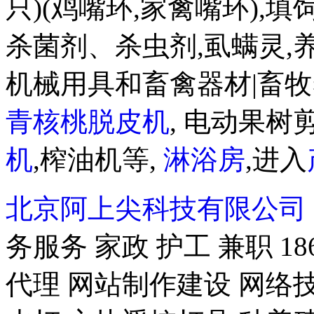
只)(鸡嘴环,家禽嘴环),
杀菌剂、杀虫剂,虱螨灵,
机械用具和畜禽器材|畜牧
青核桃脱皮机
, 电动果树剪
机
,榨油机等,
淋浴房
,进入
北京阿上尖科技有限公司
务服务 家政 护工 兼职 18
代理 网站制作建设 网络技