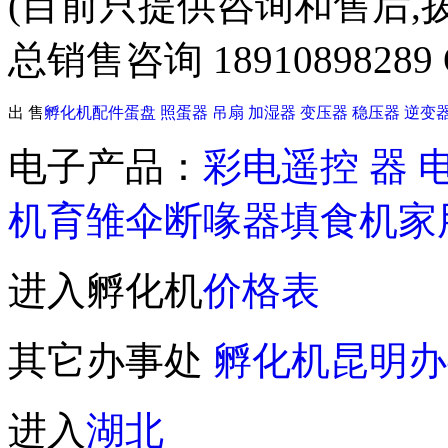
(目前只提供咨询和售后,
总销售咨询 18910898289 Q
出 售
孵化机配件
蛋盘
照蛋器
吊扇
加湿器
变压器
稳压器
逆变
电子产品：
彩电遥控 器
机
育雏伞
断喙器
填食机
家
进入孵化机
价格表
其它办事处
孵化机昆明办
进入
湖北