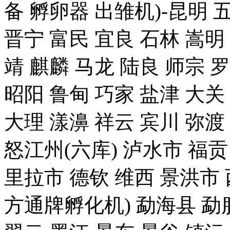
备 孵卵器 出雏机)-昆明 
晋宁 富民 宜良 石林 嵩明
靖 麒麟 马龙 陆良 师宗 
昭阳 鲁甸 巧家 盐津 大关
大理 漾濞 祥云 宾川 弥渡
怒江州(六库) 泸水市 福贡
里拉市 德钦 维西 景洪
方通牌孵化机) 勐海县 勐腊