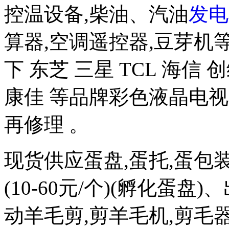
控温设备,柴油、汽油
发电
算器,空调遥控器,豆芽机
下 东芝 三星 TCL 海信 
康佳 等品牌彩色液晶电视
再修理 。
现货供应蛋盘,蛋托,蛋包
(10-60元/个)(孵化蛋盘)
动羊毛剪,剪羊毛机,剪毛器