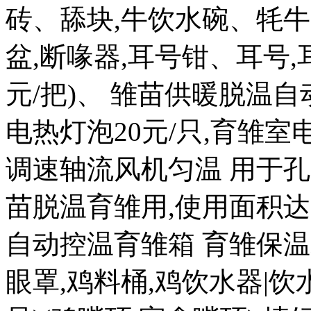
砖、舔块,牛饮水碗、牦牛
盆,断喙器,耳号钳、耳号,耳
元/把)、 雏苗供暖脱温自
电热灯泡20元/只,育雏室电热
调速轴流风机匀温 用于孔
苗脱温育雏用,使用面积达 20
自动控温育雏箱 育雏保温箱8
眼罩,鸡料桶,鸡饮水器|饮水盒