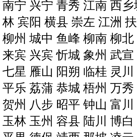
南宁 兴宁 青秀 江南 西乡
林 宾阳 横县 崇左 江洲 
柳州 城中 鱼峰 柳南 柳北
来宾 兴宾 忻城 象州 武宣
七星 雁山 阳朔 临桂 灵川
平乐 荔蒲 恭城 梧州 万秀
贺州 八步 昭平 钟山 富川
玉林 玉州 容县 陆川 博白