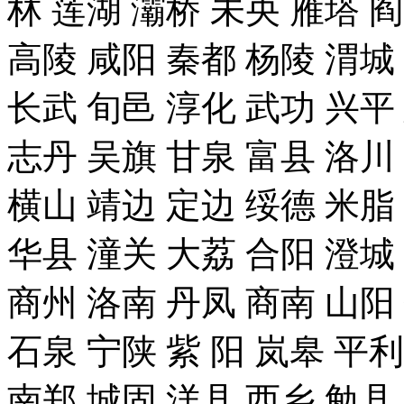
林 莲湖 灞桥 未央 雁塔 
高陵 咸阳 秦都 杨陵 渭城
长武 旬邑 淳化 武功 兴平
志丹 吴旗 甘泉 富县 洛川
横山 靖边 定边 绥德 米脂
华县 潼关 大荔 合阳 澄城
商州 洛南 丹凤 商南 山阳
石泉 宁陕 紫 阳 岚皋 平
南郑 城固 洋县 西乡 勉县