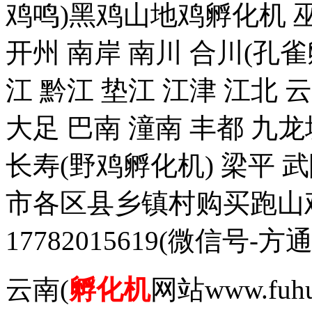
鸡鸣)黑鸡山地鸡孵化机 巫
开州 南岸 南川 合川(孔雀
江 黔江 垫江 江津 江北 
大足 巴南 潼南 丰都 九龙
长寿(野鸡孵化机) 梁平 
市各区县乡镇村购买跑山
17782015619(微信
云南(
孵化机
网站www.fuh