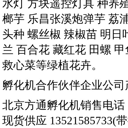
水灯 方块遥控灯具 种养殖-
榔芋 乐昌张溪炮弹芋 荔浦
头种 螺丝椒 辣椒苗 明日
兰 百合花 藏红花 田螺 甲
救心菜等绿植花卉。
孵化机合作伙伴企业公司产品 豆
北京方通孵化机销售电话 01
现货供应 1352158573