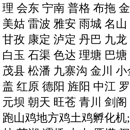
理 会东 宁南 普格 布拖 
美姑 雷波 雅安 雨城 名山
甘孜 康定 泸定 丹巴 九龙
白玉 石渠 色达 理塘 巴塘
茂县 松潘 九寨沟 金川 小
盖 红原 德阳 旌阳 中江 
元坝 朝天 旺苍 青川 剑
跑山鸡地方鸡土鸡孵化机;