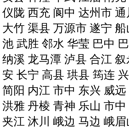
仪陇 西充 阆中 达州市 通
大竹 渠县 万源市 遂宁 船
池 武胜 邻水 华莹 巴中 
纳溪 龙马潭 泸县 合江 叙
安 长宁 高县 珙县 筠连 
简阳 内江 市中 东兴 威远
洪雅 丹棱 青神 乐山 市中
夹江 沐川 峨边 马边 峨眉