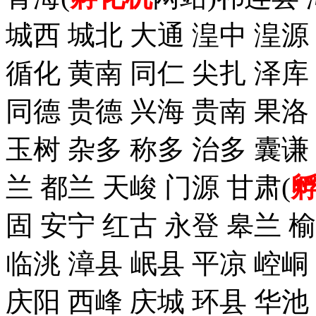
城西 城北 大通 湟中 湟源
循化 黄南 同仁 尖扎 泽
同德 贵德 兴海 贵南 果洛
玉树 杂多 称多 治多 囊谦
兰 都兰 天峻 门源 甘肃(
固 安宁 红古 永登 皋兰 榆
临洮 漳县 岷县 平凉 崆峒
庆阳 西峰 庆城 环县 华池