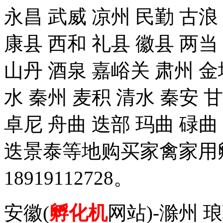
永昌 武威 凉州 民勤 古浪
康县 西和 礼县 徽县 两当
山丹 酒泉 嘉峪关 肃州 金
水 秦州 麦积 清水 秦安 
卓尼 舟曲 迭部 玛曲 碌曲
迭景泰等地购买家禽家用
18919112728。
安徽(
孵化机
网站)-滁州 