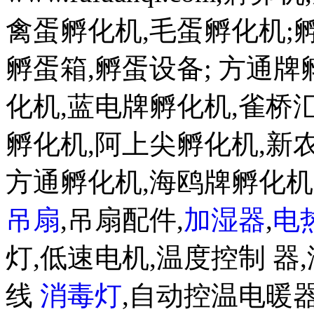
禽蛋孵化机,毛蛋孵化机;孵蛋机w
孵蛋箱,孵蛋设备; 方通
化机,蓝电牌孵化机,雀桥
孵化机,阿上尖孵化机,新
方通孵化机,海鸥牌孵化
吊扇
,吊扇配件,
加湿器
,
电
灯,低速电机,温度控制 器,
线
消毒灯
,自动控温电暖器