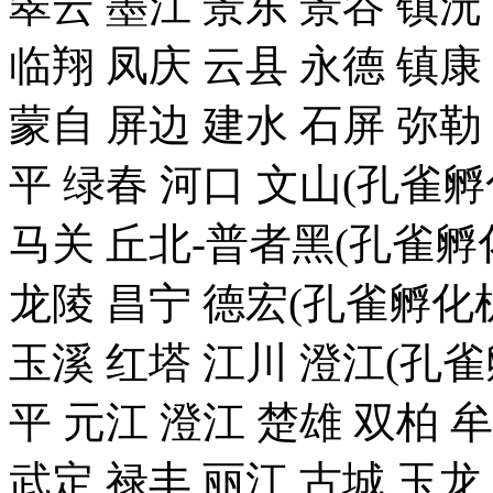
翠云 墨江 景东 景谷 镇沅
临翔 凤庆 云县 永德 镇康
蒙自 屏边 建水 石屏 弥勒
平 绿春 河口 文山(孔雀
马关 丘北-普者黑(孔雀孵化
龙陵 昌宁 德宏(孔雀孵化机
玉溪 红塔 江川 澄江(孔雀
平 元江 澄江 楚雄 双柏 
武定 禄丰 丽江 古城 玉