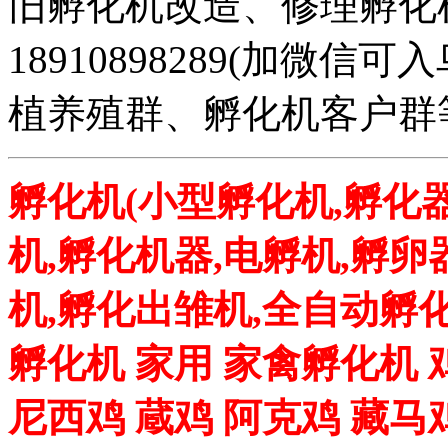
旧孵化机改造、修理孵化机事务
18910898289(加微
植养殖群、孵化机客户群
孵化机(小型孵化机,孵化器
机,孵化机器,电孵机,孵卵
机,孵化出雏机,全自动孵化
孵化机 家用 家禽孵化机 
尼西鸡 蔵鸡 阿克鸡 藏马