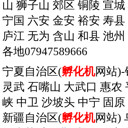
山 狮子山 郊区 铜陵 宣城
宁国 六安 金安 裕安 寿县
庐江 无为 含山 和县 池州
各地07947589666
宁夏自治区(
孵化机
网站)
灵武 石嘴山 大武口 惠农 
峡 中卫 沙坡头 中宁 固原
新疆自治区(
孵化机
网站)