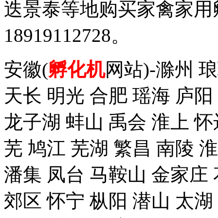
迭景泰等地购买家禽家用
18919112728。
安徽(
孵化机
网站)-滁州 
天长 明光 合肥 瑶海 庐阳
龙子湖 蚌山 禹会 淮上 怀
芜 鸠江 芜湖 繁昌 南陵 
潘集 凤台 马鞍山 金家庄 
郊区 怀宁 枞阳 潜山 太湖