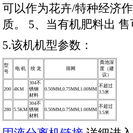
可以作为花卉/特种经济
质。 5、当有机肥料出 
5.该机机型参数：
粪池深
型
电 机
绞 龙
筛网
度（建
号
议）
304不
不超过
200
4KM
锈钢
0.50MM,0.75MM,1.00MM
3.5米
材料
304不
不超过
280
5.5KM
锈钢
0.50MM,0.75MM,1.00MM
3.5米
材料