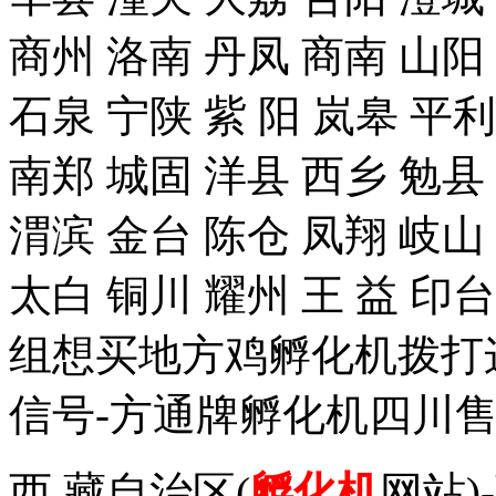
商州 洛南 丹凤 商南 山阳
石泉 宁陕 紫 阳 岚皋 平
南郑 城固 洋县 西乡 勉县
渭滨 金台 陈仓 凤翔 岐山
太白 铜川 耀州 王 益 
组想买地方鸡孵化机拨打这个手
信号-方通牌孵化机四川售
西 藏自治区(
孵化机
网站)