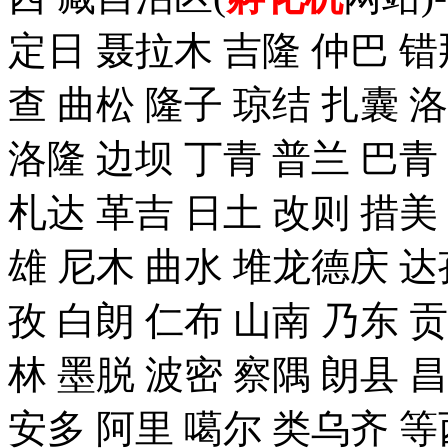
定日 聂拉木 吉隆 仲巴 错
查 曲松 隆子 琼结 扎囊 
洛隆 边坝 丁青 普兰 巴青
札达 革吉 日土 改则 措美 
雄 尼木 曲水 堆龙德庆 达
孜 白朗 仁布 山南 乃东 
林 墨脱 波密 察隅 朗县 
安多 阿里 噶尔 类乌齐 