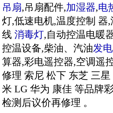
吊扇
,吊扇配件,
加湿器
,
电
灯,低速电机,温度控制 器,
线
消毒灯
,自动控温电暖器
控温设备,柴油、汽油
发电
算器,彩电遥控器,空调遥
修理 索尼 松下 东芝 三星 
米 LG 华为 康佳 等品
检测后议价再修理 。