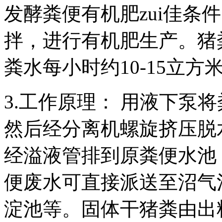
发酵粪便有机肥zui佳条
拌，进行有机肥生产。猪粪
粪水每小时约10-15立方
3.工作原理： 用液下泵
然后经分离机螺旋挤压脱
经溢液管排到原粪便水池
便废水可直接派送至沼气
淀池等。固体干猪粪由出