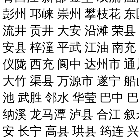
彭州 邛崃 崇州 攀枝花 东
流井 贡井 大安 沿滩 荣县
安县 梓潼 平武 江油 南充
仪陇 西充 阆中 达州市 通
大竹 渠县 万源市 遂宁 船
池 武胜 邻水 华莹 巴中 
纳溪 龙马潭 泸县 合江 叙
安 长宁 高县 珙县 筠连 