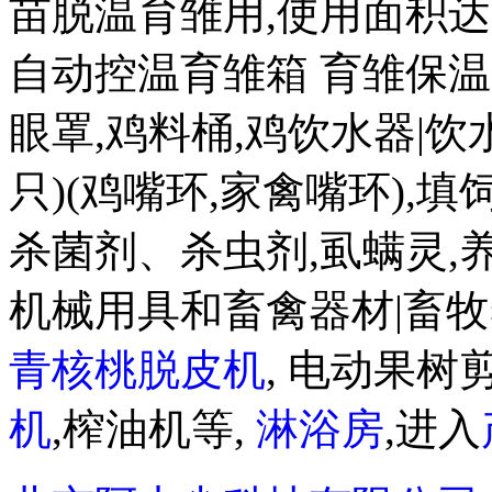
苗脱温育雏用,使用面积达 20
自动控温育雏箱 育雏保温箱8
眼罩,鸡料桶,鸡饮水器|饮水盒
只)(鸡嘴环,家禽嘴环),
杀菌剂、杀虫剂,虱螨灵,
机械用具和畜禽器材|畜牧
青核桃脱皮机
, 电动果树剪
机
,榨油机等,
淋浴房
,进入