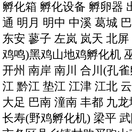
孵化箱 孵化设备 孵卵器 出
通 明月 明中 中溪 葛城 
东安 蓼子 左岚 岚天 北屏
鸡鸣)黑鸡山地鸡孵化机 巫
开州 南岸 南川 合川(孔雀
江 黔江 垫江 江津 江北 
大足 巴南 潼南 丰都 九龙
长寿(野鸡孵化机) 梁平 