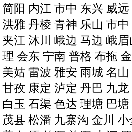
简阳 内江 市中 东兴 威远
洪雅 丹棱 青神 乐山 市中
夹江 沐川 峨边 马边 峨眉
理 会东 宁南 普格 布拖 
美姑 雷波 雅安 雨城 名山
甘孜 康定 泸定 丹巴 九龙
白玉 石渠 色达 理塘 巴塘
茂县 松潘 九寨沟 金川 小