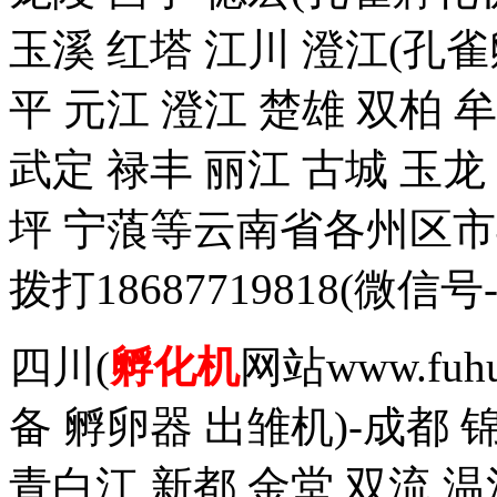
玉溪 红塔 江川 澄江(孔雀
平 元江 澄江 楚雄 双柏 
武定 禄丰 丽江 古城 玉
坪 宁蒗等云南省各州区
拨打18687719818(
四川(
孵化机
网站www.fuh
备 孵卵器 出雏机)-成都 
青白江 新都 金堂 双流 温