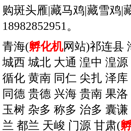
购斑头雁|藏马鸡|藏雪鸡
18982852951。
青海(
孵化机
网站)祁连县 
城西 城北 大通 湟中 湟源
循化 黄南 同仁 尖扎 泽
同德 贵德 兴海 贵南 果洛
玉树 杂多 称多 治多 囊谦
兰 都兰 天峻 门源 甘肃(