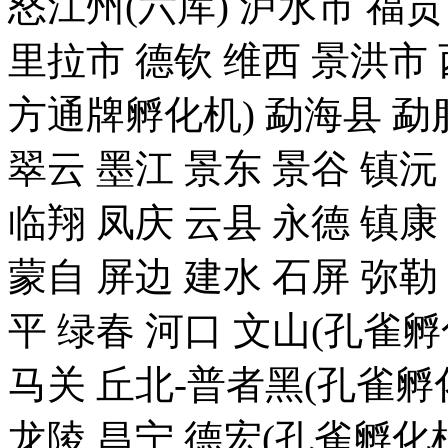
怒江州(六库) 泸水市 福贡
里拉市 德钦 维西 景洪
方通牌孵化机) 勐海县 勐腊
翠云 墨江 景东 景谷 镇沅
临翔 凤庆 云县 永德 镇康
蒙自 屏边 建水 石屏 弥勒
平 绿春 河口 文山(孔雀
马关 丘北-普者黑(孔雀孵化
龙陵 昌宁 德宏(孔雀孵化机