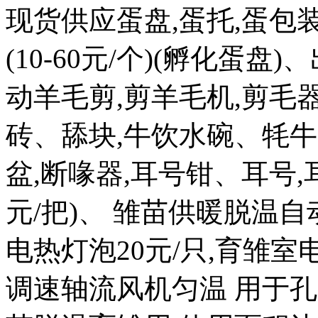
现货供应蛋盘,蛋托,蛋包
(10-60元/个)(孵化蛋盘)
动羊毛剪,剪羊毛机,剪毛器
砖、舔块,牛饮水碗、牦牛
盆,断喙器,耳号钳、耳号,耳
元/把)、 雏苗供暖脱温自
电热灯泡20元/只,育雏室电热
调速轴流风机匀温 用于孔