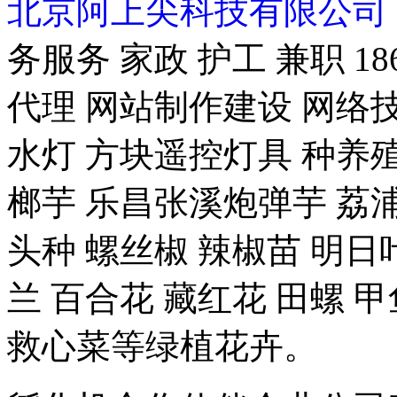
北京阿上尖科技有限公司
务服务 家政 护工 兼职 18
代理 网站制作建设 网络技
水灯 方块遥控灯具 种养殖-
榔芋 乐昌张溪炮弹芋 荔浦
头种 螺丝椒 辣椒苗 明日
兰 百合花 藏红花 田螺 甲
救心菜等绿植花卉。