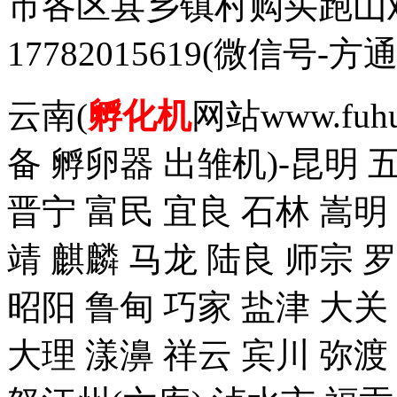
市各区县乡镇村购买跑山
17782015619(微信
云南(
孵化机
网站www.fuh
备 孵卵器 出雏机)-昆明 
晋宁 富民 宜良 石林 嵩明
靖 麒麟 马龙 陆良 师宗 
昭阳 鲁甸 巧家 盐津 大关
大理 漾濞 祥云 宾川 弥渡