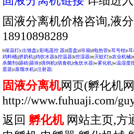
固液分离机链接
详细进入
固液分离机价格咨询,液
18910898289
b
保温灯
|c
出雏盘
|c
彩电遥控 器
|d
蛋盘
|d
吊扇
|d
电热管
|e
耳号钳
|e
耳
鸡料桶
|j
挤奶机
|j
鸡饮水器
|k
控温器
|k
控湿器
|m
灭蚊灯
|n
农业机械
|
杀菌剂
|t
舔砖
|
舔块
|t
填饲机
|t
填食机
|t
兔饮水器
|w
雾化机
|w
温湿度
蛋器
|z
蒸馏水机
|z
注射器
|
固液分离机
网页(孵化机网
http://www.fuhuaji.com/guy
返回
孵化机
网站主页,方通