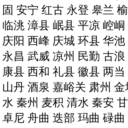
固 安宁 红古 永登 皋兰 榆
临洮 漳县 岷县 平凉 崆峒
庆阳 西峰 庆城 环县 华池
永昌 武威 凉州 民勤 古浪
康县 西和 礼县 徽县 两当
山丹 酒泉 嘉峪关 肃州 金
水 秦州 麦积 清水 秦安 
卓尼 舟曲 迭部 玛曲 碌曲