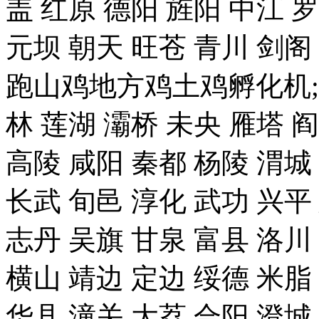
盖 红原 德阳 旌阳 中江 
元坝 朝天 旺苍 青川 剑
跑山鸡地方鸡土鸡孵化机;
林 莲湖 灞桥 未央 雁塔 
高陵 咸阳 秦都 杨陵 渭城
长武 旬邑 淳化 武功 兴平
志丹 吴旗 甘泉 富县 洛川
横山 靖边 定边 绥德 米脂
华县 潼关 大荔 合阳 澄城